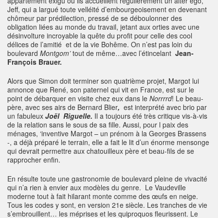
appartement exigu où ils accueillent régulièrement un alter ego,
Jeff, qui a largué toute velléité d’embourgeoisement en devenant
chômeur par prédilection, pressé de se déboulonner des
obligation liées au monde du travail, jetant aux orties avec une
désinvolture incroyable la quête du profit pour celle des cool
délices de l’amitié et de la vie Bohême. On n’est pas loin du
boulevard
Montgom’
tout de même…avec l’étincelant
Jean-
François Brauer.
Alors que Simon doit terminer son quatrième projet, Margot lui
annonce que René, son paternel qui vit en France, est sur le
point de débarquer en visite chez eux dans le
Norrrrd
! Le beau-
père, avec ses airs de Bernard Blier
,
est interprété avec brio par
un fabuleux
Joël Riguelle.
Il
a toujours été très critique vis-à-vis
de la relation sans le sous de sa fille. Aussi, pour l paix des
ménages, ‘inventive Margot – un prénom à la Georges Brassens
-, a déjà préparé le terrain, elle a fait le lit d’un énorme mensonge
qui devrait permettre aux chatouilleux père et beau-fils de se
rapprocher enfin.
En résulte toute une gastronomie de boulevard pleine de vivacité
qui n’a rien à envier aux modèles du genre. Le Vaudeville
moderne tout à fait hilarant monte comme des œufs en neige.
Tous les codes y sont, en version 21e siècle. Les tranches de vie
s’embrouillent… les méprises et les quiproquos fleurissent. Le