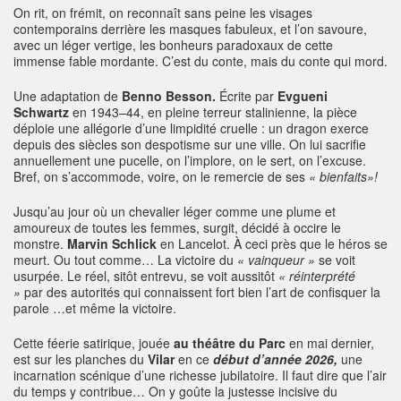
On rit, on frémit, on reconnaît sans peine les visages
contemporains derrière les masques fabuleux, et l’on savoure,
avec un léger vertige, les bonheurs paradoxaux de cette
immense fable mordante. C’est du conte, mais du conte qui mord.
Une adaptation de
Benno Besson.
Écrite par
Evgueni
Schwartz
en 1943–44, en pleine terreur stalinienne, la pièce
déploie une allégorie d’une limpidité cruelle : un dragon exerce
depuis des siècles son despotisme sur une ville. On lui sacrifie
annuellement une pucelle, on l’implore, on le sert, on l’excuse.
Bref, on s’accommode, voire, on le remercie de ses
« bienfaits»!
Jusqu’au jour où un chevalier léger comme une plume et
amoureux de toutes les femmes, surgit, décidé à occire le
monstre.
Marvin Schlick
en Lancelot. À ceci près que le héros se
meurt. Ou tout comme… La victoire du
« vainqueur »
se voit
usurpée. Le réel, sitôt entrevu, se voit aussitôt
« réinterprété
»
par des autorités qui connaissent fort bien l’art de confisquer la
parole …et même la victoire.
Cette féerie satirique, jouée
au théâtre du Parc
en mai dernier,
est sur les planches du
Vilar
en ce
début d’année 2026,
une
incarnation scénique d’une richesse jubilatoire. Il faut dire que l’air
du temps y contribue… On y goûte la justesse incisive du