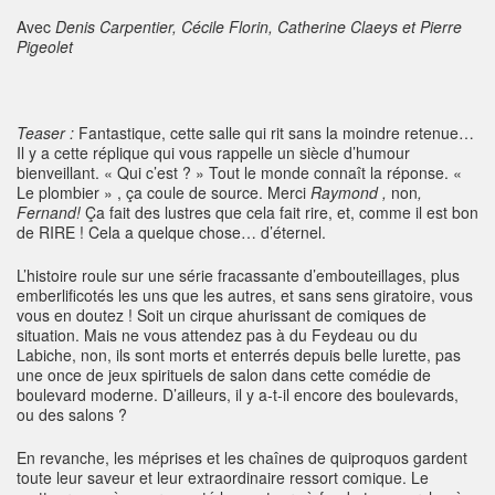
Avec
Denis Carpentier, Cécile Florin, Catherine Claeys et Pierre
Pigeolet
Teaser :
Fantastique, cette salle qui rit sans la moindre retenue…
Il y a cette réplique qui vous rappelle un siècle d’humour
bienveillant. « Qui c’est ? » Tout le monde connaît la réponse. «
Le plombier » , ça coule de source. Merci
Raymond ,
non
,
Fernand!
Ça fait des lustres que cela fait rire, et, comme il est bon
de RIRE ! Cela a quelque chose… d’éternel.
L’histoire roule sur une série fracassante d’embouteillages, plus
emberlificotés les uns que les autres, et sans sens giratoire, vous
vous en doutez ! Soit un cirque ahurissant de comiques de
situation. Mais ne vous attendez pas à du Feydeau ou du
Labiche, non, ils sont morts et enterrés depuis belle lurette, pas
une once de jeux spirituels de salon dans cette comédie de
boulevard moderne. D’ailleurs, il y a-t-il encore des boulevards,
ou des salons ?
En revanche, les méprises et les chaînes de quiproquos gardent
toute leur saveur et leur extraordinaire ressort comique. Le