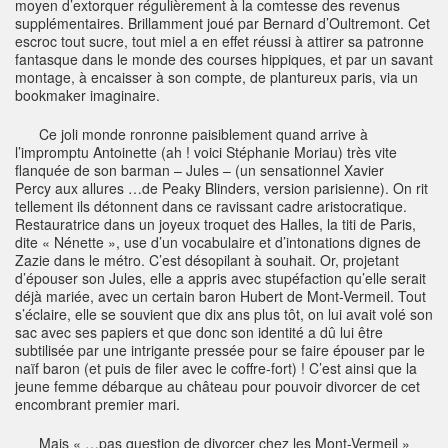
moyen d’extorquer régulièrement à la comtesse des revenus
supplémentaires. Brillamment joué par Bernard d’Oultremont. Cet
escroc tout sucre, tout miel a en effet réussi à attirer sa patronne
fantasque dans le monde des courses hippiques, et par un savant
montage, à encaisser à son compte, de plantureux paris, via un
bookmaker imaginaire.
Ce joli monde ronronne paisiblement quand arrive à
l’impromptu Antoinette (ah ! voici Stéphanie Moriau) très vite
flanquée de son barman – Jules – (un sensationnel Xavier
Percy aux allures …de Peaky Blinders, version parisienne). On rit
tellement ils détonnent dans ce ravissant cadre aristocratique.
Restauratrice dans un joyeux troquet des Halles, la titi de Paris,
dite « Nénette », use d’un vocabulaire et d’intonations dignes de
Zazie dans le métro. C’est désopilant à souhait. Or, projetant
d’épouser son Jules, elle a appris avec stupéfaction qu’elle serait
déjà mariée, avec un certain baron Hubert de Mont-Vermeil. Tout
s’éclaire, elle se souvient que dix ans plus tôt, on lui avait volé son
sac avec ses papiers et que donc son identité a dû lui être
subtilisée par une intrigante pressée pour se faire épouser par le
naïf baron (et puis de filer avec le coffre-fort) ! C’est ainsi que la
jeune femme débarque au château pour pouvoir divorcer de cet
encombrant premier mari.
Mais « …pas question de divorcer chez les Mont-Vermeil »