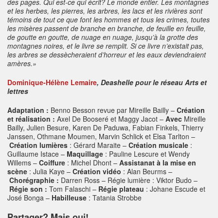
des pages. Qui est-ce qui écrit? Le monde entier. Les montagnes
et les herbes, les pierres, les arbres, les lacs et les rivières sont
témoins de tout ce que font les hommes et tous les crimes, toutes
les misères passent de branche en branche, de feuille en feuille,
de goutte en goutte, de nuage en nuage, jusqu’à la grotte des
montagnes noires, et le livre se remplit. Si ce livre n’existait pas,
les arbres se dessècheraient d’horreur et les eaux deviendraient
amères.»
Dominique-Hélène Lemaire
, Deashelle pour le réseau Arts et
lettres
Adaptation :
Benno Besson revue par Mireille Bailly –
Création
et réalisation :
Axel De Booseré et Maggy Jacot –
Avec
Mireille
Bailly, Julien Besure, Karen De Paduwa, Fabian Finkels, Thierry
Janssen, Othmane Moumen, Marvin Schlick et Elsa Tarlton –
Création lumières
: Gérard Maraite –
Création musicale
:
Guillaume Istace –
Maquillage
: Pauline Lescure et Wendy
Willems –
Coiffure
: Michel Dhont –
Assistanat à la mise en
scène
: Julia Kaye –
Création vidéo
: Alan Beurms –
Chorégraphie :
Darren Ross – Régie lumière : Viktor Budo –
Régie son :
Tom Falaschi –
Régie plateau
: Johane Escude et
José Bonga –
Habilleuse
: Tatania Strobbe
Partager? Mais oui!