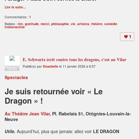
Lire la suite...
Commentaires :
1
Balises :
rire
,
gratitude
,
merci
,
philosophie
,
vie
,
artistes
,
théâtre
,
comédie
troisenscène
1
E. Schwartz écrit contre tous les dragons, c'est au Vilar
Publié(e) par
Deashelle
le 11 janvier 2026 à 6:57
ADMINISTRATEUR
THÉÂTRES
Spectacles
Je suis retournée voir « Le
Dragon » !
Au Théâtre Jean Vilar
, Pl. Rabelais 51, Ottignies-Louvain-la-
Neuve
Utile.
Aujourd’hui, plus que jamais: allez voir
LE DRAGON