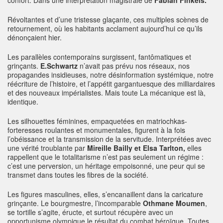
Révoltantes et d’une tristesse glaçante, ces multiples scènes de
retournement, où les habitants acclament aujourd’hui ce qu’ils
dénonçaient hier.
Les parallèles contemporains surgissent, fantômatiques et
grinçants.
E.Schwartz
n’avait pas prévu nos réseaux, nos
propagandes insidieuses, notre désinformation systémique, notre
réécriture de l’histoire, et l’appétit gargantuesque des milliardaires
et des nouveaux impérialistes. Mais toute La mécanique est là,
identique.
Les silhouettes féminines, empaquetées en matriochkas-
forteresses roulantes et monumentales, figurent à la fois
l’obéissance et la transmission de la servitude. Interprétées avec
une vérité troublante par
Mireille Bailly et Elsa Tarlton,
elles
rappellent que le totalitarisme n’est pas seulement un régime :
c’est une perversion, un héritage empoisonné, une peur qui se
transmet dans toutes les fibres de la société.
Les figures masculines, elles, s’encanaillent dans la caricature
grinçante. Le bourgmestre, l’incomparable
Othmane Moumen
,
se tortille s’agite, éructe, et surtout récupère avec un
opportunisme olympique le résultat du combat héroïque. Toutes