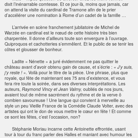
dixit l’inénarrable comtesse. Et ce jour-là, moins que jamais, car
on attend la visite du cardinal de Tramone afin de le prier
d’accélérer une nomination à Rome d’un cadet de la famille …
L’arrivée en scène franchement jubilatoire de Michel de
Warzée en cardinal est le nœud de cette histoire très bien
charpentée. Il donne d’ailleurs toute son envergure à l’ouvrage.
Quiproquos et cachotteries s’emmêlent. Et le public de se tenir les
côtes et glousser de bonheur.
Ladite « Nénette » a juré évidemment ne pas quitter le
château avant d’avoir obtenu gain de cause, et s’écrie :
« J’y suis,
j’y reste ! ».
Voilà pour le titre de la pièce. Une phrase, plus que
royale, qui fête de maintenant ses 75 ans d’existence, et vous
fera rire toute la soirée, dans ses diverses interprétations. Les
auteurs,
Raymond Vincy et Jean Valmy,
oubliés de nos jours,
avaient tout de même sacrément du rythme et de la verve ô
combien savoureuse ! Une langue qui convient à merveille au
style un peu Vieille France de la Comédie Claude Volter, avec des
artistes qui ont le don de vous mettre le cœur en fête ! Et comme
ce sont les fêtes, c’est l’occasion, non?
Stéphanie Moriau incarne cette Antoinette effrontée, usant
tour à tour du franc parler des Halles et maniant avec humour les