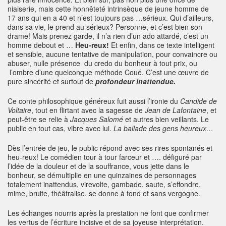
niaiserie, mais cette honnêteté intrinsèque de jeune homme de
17 ans qui en a 40 et n’est toujours pas …sérieux. Qui d’ailleurs,
dans sa vie, le prend au sérieux? Personne, et c’est bien son
drame! Mais prenez garde, il n’a rien d’un ado attardé, c’est un
homme debout et …
Heu-reux!
Et enfin, dans ce texte intelligent
et sensible, aucune tentative de manipulation, pour convaincre ou
abuser, nulle présence du credo du bonheur à tout prix, ou
l’ombre d’une quelconque méthode Coué. C’est une œuvre de
pure sincérité et surtout de
profondeur inattendue.
Ce conte philosophique généreux fuit aussi l’ironie du
Candide de
Voltaire
, tout en flirtant avec la sagesse de
Jean de Lafontaine
, et
peut-être se relie à
Jacques Salomé
et autres bien veillants. Le
public en tout cas, vibre avec lui.
La ballade des gens heureux…
Dès l’entrée de jeu, le public répond avec ses rires spontanés et
heu-reux! Le comédien tour à tour farceur et …. défiguré par
l’idée de la douleur et de la souffrance, vous jette dans le
bonheur, se démultiplie en une quinzaines de personnages
totalement inattendus, virevolte, gambade, saute, s’effondre,
mime, bruite, théâtralise, se donne à fond et sans vergogne.
Les échanges nourris après la prestation ne font que confirmer
les vertus de l’écriture incisive et de sa joyeuse interprétation.