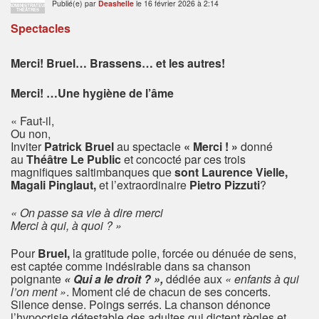
Publié(e) par
Deashelle
le 16 février 2026 à 2:14
ADMINISTRATEUR
THÉÂTRES
Spectacles
Merci! Bruel… Brassens… et les autres!
Merci! …Une hygiène de l’âme
« Faut-il,
Ou non,
Inviter
Patrick Bruel
au spectacle
« Merci ! »
donné
au
Théâtre Le Public
et concocté par ces trois
magnifiques saltimbanques que
sont Laurence Vielle,
Magali Pinglaut,
et l’extraordinaire
Pietro Pizzuti
?
« On passe sa vie à dire merci
Merci à qui, à quoi ? »
Pour
Bruel,
la gratitude polie, forcée ou dénuée de sens,
est captée comme indésirable dans sa chanson
poignante
« Qui a le droit ? »,
dédiée aux
« enfants à qui
l’on ment »
. Moment clé de chacun de ses concerts.
Silence dense. Poings serrés. La chanson dénonce
l’hypocrisie détestable des adultes qui dictent règles et