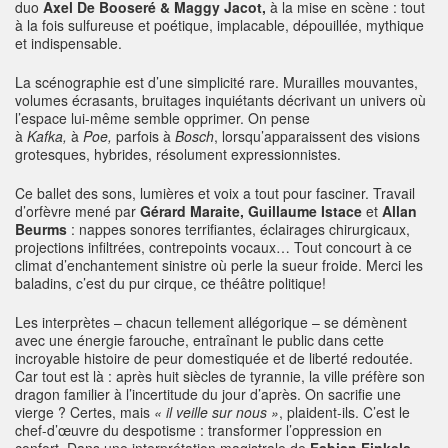
duo
Axel De Booseré & Maggy Jacot,
à la mise en scène : tout
à la fois sulfureuse et poétique, implacable, dépouillée, mythique
et indispensable.
La scénographie est d’une simplicité rare. Murailles mouvantes,
volumes écrasants, bruitages inquiétants décrivant un univers où
l’espace lui-même semble opprimer. On pense
à
Kafka,
à
Poe,
parfois à
Bosch
, lorsqu’apparaissent des visions
grotesques, hybrides, résolument expressionnistes.
Ce ballet des sons, lumières et voix a tout pour fasciner. Travail
d’orfèvre mené par
Gérard Maraite, Guillaume Istace
et
Allan
Beurms
: nappes sonores terrifiantes, éclairages chirurgicaux,
projections infiltrées, contrepoints vocaux… Tout concourt à ce
climat d’enchantement sinistre où perle la sueur froide. Merci les
baladins, c’est du pur cirque, ce théâtre politique!
Les interprètes – chacun tellement allégorique – se démènent
avec une énergie farouche, entraînant le public dans cette
incroyable histoire de peur domestiquée et de liberté redoutée.
Car tout est là : après huit siècles de tyrannie, la ville préfère son
dragon familier à l’incertitude du jour d’après. On sacrifie une
vierge ? Certes, mais
« il veille sur nous »
, plaident-ils. C’est le
chef-d’œuvre du despotisme : transformer l’oppression en
confort. Dans une interprétation magistrale de
Fabian Finkels.