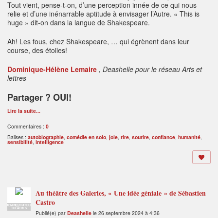
Tout vient, pense-t-on, d’une perception innée de ce qui nous
relie et d’une inénarrable aptitude à envisager l’Autre. « This is
huge » dit-on dans la langue de Shakespeare.
Ah! Les fous, chez Shakespeare, … qui égrènent dans leur
course, des étoiles!
Dominique-Hélène Lemaire
, Deashelle pour le réseau Arts et
lettres
Partager ? OUI!
Lire la suite...
Commentaires :
0
Balises :
autobiographie
,
comédie en solo
,
joie
,
rire
,
sourire
,
confiance
,
humanité
,
sensiblilté
,
intelligence
Au théâtre des Galeries, « Une idée géniale » de Sébastien
Castro
ADMINISTRATEUR
THÉÂTRES
Publié(e) par
Deashelle
le 26 septembre 2024 à 4:36