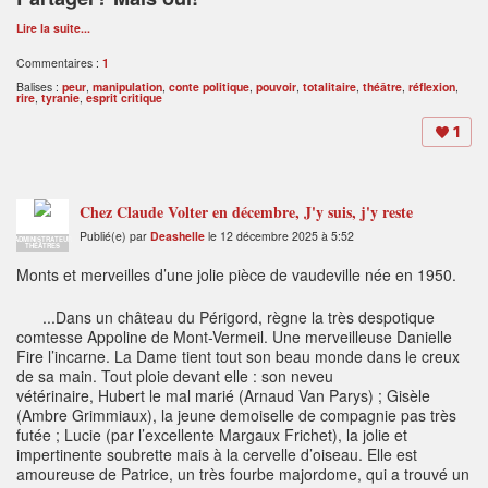
Lire la suite...
Commentaires :
1
Balises :
peur
,
manipulation
,
conte politique
,
pouvoir
,
totalitaire
,
théâtre
,
réflexion
,
rire
,
tyranie
,
esprit critique
1
Chez Claude Volter en décembre, J'y suis, j'y reste
Publié(e) par
Deashelle
le 12 décembre 2025 à 5:52
ADMINISTRATEUR
THÉÂTRES
Monts et merveilles d’une jolie pièce de vaudeville née en 1950.
...Dans un château du Périgord, règne la très despotique
comtesse Appoline de Mont-Vermeil. Une merveilleuse Danielle
Fire l’incarne. La Dame tient tout son beau monde dans le creux
de sa main. Tout ploie devant elle : son neveu
vétérinaire, Hubert le mal marié (Arnaud Van Parys) ; Gisèle
(Ambre Grimmiaux), la jeune demoiselle de compagnie pas très
futée ; Lucie (par l’excellente Margaux Frichet), la jolie et
impertinente soubrette mais à la cervelle d’oiseau. Elle est
amoureuse de Patrice, un très fourbe majordome, qui a trouvé un