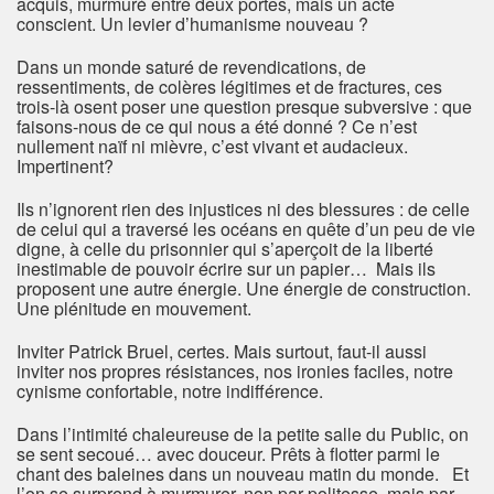
acquis, murmuré entre deux portes, mais un acte
conscient. Un levier d’humanisme nouveau ?
Dans un monde saturé de revendications, de
ressentiments, de colères légitimes et de fractures, ces
trois-là osent poser une question presque subversive : que
faisons-nous de ce qui nous a été donné ? Ce n’est
nullement naïf ni mièvre, c’est vivant et audacieux.
Impertinent?
Ils n’ignorent rien des injustices ni des blessures : de celle
de celui qui a traversé les océans en quête d’un peu de vie
digne, à celle du prisonnier qui s’aperçoit de la liberté
inestimable de pouvoir écrire sur un papier… Mais ils
proposent une autre énergie. Une énergie de construction.
Une plénitude en mouvement.
Inviter Patrick Bruel, certes. Mais surtout, faut-il aussi
inviter nos propres résistances, nos ironies faciles, notre
cynisme confortable, notre indifférence.
Dans l’intimité chaleureuse de la petite salle du Public, on
se sent secoué… avec douceur. Prêts à flotter parmi le
chant des baleines dans un nouveau matin du monde. Et
l’on se surprend à murmurer, non par politesse, mais par