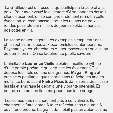
La Gratitude est un ressenti qui participe à la Joie et à la
paix. Pour avoir visité le cimetière d’Arromanches dix fois,
silencieusement, on se sent profondément remué à cette
évocation, et reconnaissant pour les 80 ans de paix,
rendus possible par milliers de jeunes soldats morts sur
nos côtes en 44.
La scène devient agora. Les exemples s’empilent : des
philosophes antiques aux économistes contemporains.
Psychanalystes, chercheurs en neurosciences : on cite, on
détourne, on rit. On se taquine. Le public savoure.
L’inimitable
Laurence Vielle
, solaire, insuffle le rythme
d’une parole poétique qui déplace les évidences.Elle
dépose les mots comme des graines.
Magali Pinglaut
,
précise et pétillante, questionne sans relâche les angles
morts. Le bondissant
Pietro Pizzuti
, dans son ardeur, tisse
les fils et embrase le débat d’une vibrante intensité. Et
bouge, comme une flamme, pour nous faire bouger…
Les comédiens ne cherchent pas à convaincre. Ils
cherchent à faire vibrer. À faire réfléchir sans alourdir. À
ouvrir une brèche. La gratitude n’était pas un automatisme