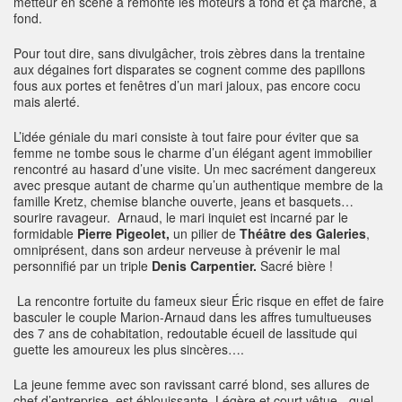
metteur en scène a remonté les moteurs à fond et ça marche, à
fond.
Pour tout dire, sans divulgâcher, trois zèbres dans la trentaine
aux dégaines fort disparates se cognent comme des papillons
fous aux portes et fenêtres d’un mari jaloux, pas encore cocu
mais alerté.
L’idée géniale du mari consiste à tout faire pour éviter que sa
femme ne tombe sous le charme d’un élégant agent immobilier
rencontré au hasard d’une visite. Un mec sacrément dangereux
avec presque autant de charme qu’un authentique membre de la
famille Kretz, chemise blanche ouverte, jeans et basquets…
sourire ravageur. Arnaud, le mari inquiet est incarné par le
formidable
Pierre Pigeolet,
un pilier de
Théâtre des Galeries
,
omniprésent, dans son ardeur nerveuse à prévenir le mal
personnifié par un triple
Denis Carpentier.
Sacré bière !
La rencontre fortuite du fameux sieur Éric risque en effet de faire
basculer le couple Marion-Arnaud dans les affres tumultueuses
des 7 ans de cohabitation, redoutable écueil de lassitude qui
guette les amoureux les plus sincères….
La jeune femme avec son ravissant carré blond, ses allures de
chef d’entreprise, est éblouissante. Légère et court vêtue - quel