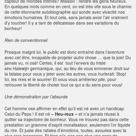
capteur de mondes intimes? Mission : rendre les gens heureux.
En quelques mots comme en cent, on est très vite sous le charme
de cette étonnante autobiographie qui sonde avec vivacité nos
émotions humaines. Et tout cela, sans jamais avoir l’air vraiment
d’y toucher! Il y a tant de délicatesse dans ses variations du
bonheur!
Rien de conventionnel
Presque malgré lui, le public est donc entraîné dans l’aventure
avec cet être, incapable de projeter autre chose … que la joie! Du
jamais vu, ni osé! Certes, il est tout l’envers du triste
sire
Halewijn
germanique, qui, au lieu de vous emmener droit sur
la falaise pour vous y jeter avec les autres, vous hurlerait: Stop!
Ici, les rires et le sourire! Et vous vous arrêteriez pile, pour
retrouver la liberté de choisir tout ce qui a du sens pour vous!
Une démonstration par l’absurde
Cet homme ose affirmer en effet qu’il est né avec un handicap.
Celui du Peps ! Il est né
– Heu-reux –
et n’a jamais réussi à
quitter sa trajectoire de bonheur. Vous ne trouvez pas dans cette
prestation un gramme d’esprit moralisateur, seulement l’or liquide
du rire. Et juste des rafales d’émotions, toutes, avouées avec la
plus rare innocence. Et bien sûr, pas non plus une once de