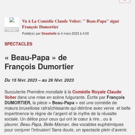
Vu à La Comédie Claude Volter: " Beau-Papa" signé
François Dumortier
ADMINISTRATEUR
THÉÂTRES
Publié(e) par
Deashelle
le 4 mars 2023 à 4:00
SPECTACLES
« Beau-Papa » de
François Dumortier
Du 15 févr. 2023 – au 26 févr. 2023
Succulente
Première mondiale
à la
Comédie Royale Claude
Volter
dans une mise en scène fulgurante. Écrite par
François
DUMORTIER,
la pièce
« Beau-Papa »
est une comédie de
mœurs bruxelloise rafraîchissante qui détrône avec verve et belle
impertinence le règne de l’argent et le mythe de la réussite
sociale. Un délice pour ceux qui ont le cœur à rire…ou à
pleurer.
Beau-Papa, Belle-Maman,
des vocables euphémiques
pour conjurer l’intrusion! Sans doute, un spectacle plein d’avenir.