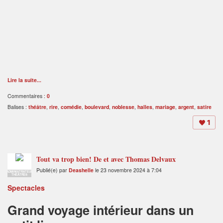
Lire la suite...
Commentaires :
0
Balises :
théâtre
,
rire
,
comédie
,
boulevard
,
noblesse
,
halles
,
mariage
,
argent
,
satire
1
Tout va trop bien! De et avec Thomas Delvaux
Publié(e) par
Deashelle
le 23 novembre 2024 à 7:04
ADMINISTRATEUR
THÉÂTRES
Spectacles
Grand voyage intérieur dans un