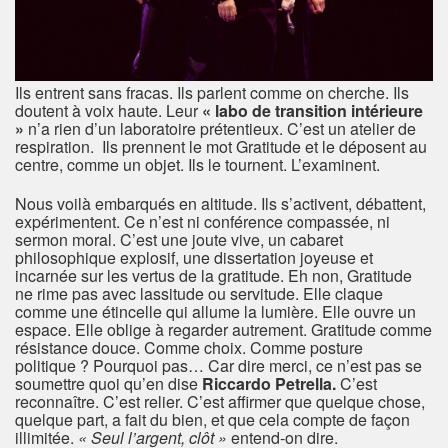
Ils entrent sans fracas. Ils parlent comme on cherche. Ils
doutent à voix haute. Leur
« labo de transition intérieure
»
n’a rien d’un laboratoire prétentieux. C’est un atelier de
respiration. Ils prennent le mot Gratitude et le déposent au
centre, comme un objet. Ils le tournent. L’examinent.
Nous voilà embarqués en altitude. Ils s’activent, débattent,
expérimentent. Ce n’est ni conférence compassée, ni
sermon moral. C’est une joute vive, un cabaret
philosophique explosif, une dissertation joyeuse et
incarnée sur les vertus de la gratitude. Eh non, Gratitude
ne rime pas avec lassitude ou servitude. Elle claque
comme une étincelle qui allume la lumière. Elle ouvre un
espace. Elle oblige à regarder autrement. Gratitude comme
résistance douce. Comme choix. Comme posture
politique ? Pourquoi pas… Car dire merci, ce n’est pas se
soumettre quoi qu’en dise
Riccardo Petrella.
C’est
reconnaître. C’est relier. C’est affirmer que quelque chose,
quelque part, a fait du bien, et que cela compte de façon
illimitée.
« Seul l’argent, clôt »
entend-on dire.