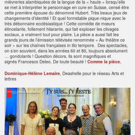
mièvreries alambiquées de la langue de la « haute » lorsqu’elle
se met à interpréter le personnage en cure en Suisse, censé être
cette première épouse du dénommé Hubert. Très beaux jeux de
changements d’identité ! Et quel formidable pique-nique avec le
très débonnaire ecclésiastique ! Cette comédie de mœurs
étincelante, follement hilarante, qui fait exploser les clivages
sociaux, a vraiment tout pour plaire. La pièce a aussi fait les
grands jours de l’émission télévisée renommée « Au théâtre ce
soir » sur les chaînes françaises in illo tempore. Des spectacles,
on s’en souvient, dans les années 60 et 80, toujours absolument
… gondolants ! Question décors, ils sont magnifiques et
signés Francesco Deleo. De toute beauté !
Comme la pièce.
Dominique-Hélène Lemaire
, Deashelle pour le réseau Arts et
lettres