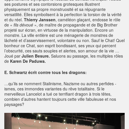
ses postures et ses contorsions grotesques illustrent
physiquement sa propre monstruosité et sa répugnante
versatilité. Elles symbolisent à la perfection la torsion de la vérité
et du réel.
Thierry Janssen
, caméléon glaçant, endosse le rôle
de «
fils dévoué
», de maître de propagande et de Big Brother
projeté sur écran, en virtuose de la manipulation. Encore un
monstre. La ville entière est une ménagerie de monstres de
lâcheté et d’asservissement, volontaire ou non. Sauf le Chat! Quel
bonheur ce Chat, son esprit bondissant, ses yeux qui percent
l’obscurité, ces sauts souples et alertes, son amour de la vie …
Joué par
Julien Besure.
Saluons au passage, les multiples rôles
de
Karen De Paduwa.
E. Schwartz écrit contre tous les dragons:
…qu’ils se nomment Stalinisme, Nazisme ou autres perfides -
ismes, ces immondes variantes du rêve totalitaire. Si le
merveilleux Lancelot a tué ce terrifiant dragon à trois têtes,
combien d’autres hantent toujours cette ville fabuleuse et nos
paysages?