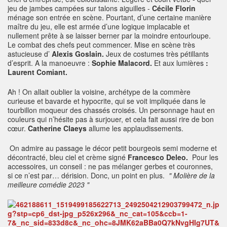
jeu de jambes campées sur talons aiguilles -
Cécile Florin
ménage son entrée en scène. Pourtant, d’une certaine manière
maître du jeu, elle est armée d’une logique implacable et
nullement prête à se laisser berner par la moindre entourloupe.
Le combat des chefs peut commencer. Mise en scène très
astucieuse d’
Alexis Goslain.
Jeux de costumes très pétillants
d’esprit. A la manoeuvre :
Sophie Malacord.
Et aux lumières
:
Laurent Comiant.
Ah ! On allait oublier la voisine, archétype de la commère
curieuse et bavarde et hypocrite, qui se voit impliquée dans le
tourbillon moqueur des chassés croisés. Un personnage haut en
couleurs qui n’hésite pas à surjouer, et cela fait aussi rire de bon
cœur.
Catherine Claeys
allume les applaudissements.
On admire au passage le décor petit bourgeois semi moderne et
décontracté, bleu ciel et crème signé
Francesco Deleo.
Pour les
accessoires, un conseil : ne pas mélanger gerbes et couronnes,
si ce n’est par… dérision. Donc, un point en plus.
" Molière de la
meilleure comédie 2023 "