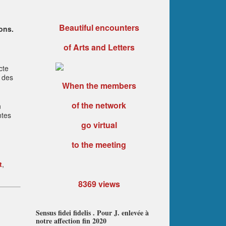
Beautiful encounters
ons.
of Arts and Letters
cte
r des
When the members
of the network
n
ntes
go virtual
to the meeting
t
,
8369 views
Sensus fidei fidelis . Pour J. enlevée à
notre affection fin 2020