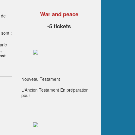
War and peace
 de
-5 tickets
sont :
arie
,
mst
Nouveau Testament
L'Ancien Testament
En préparation
pour