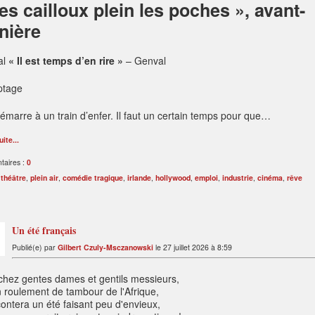
es cailloux plein les poches », avant-
nière
al
« Il est temps d’en rire »
– Genval
ptage
émarre à un train d’enfer. Il faut un certain temps pour que…
uite...
aires :
0
:
théâtre
,
plein air
,
comédie tragique
,
irlande
,
hollywood
,
emploi
,
industrie
,
cinéma
,
rêve
Un été français
Publié(e) par
Gilbert Czuly-Msczanowski
le 27 juillet 2026 à 8:59
hez gentes dames et gentils messieurs,
 roulement de tambour de l'Afrique,
ontera un été faisant peu d'envieux,