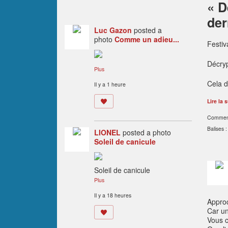
« D
der
Luc Gazon
posted a
photo
Comme un adieu...
Festiv
Décry
Plus
Cela d
Il y a 1 heure
Lire la s
Comment
Balises 
LIONEL
posted a photo
Soleil de canicule
Soleil de canicule
Plus
Il y a 18 heures
Approc
Car un
Vous c