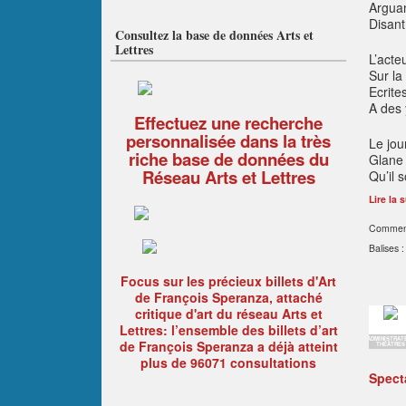
Arguan
Disant
Consultez la base de données Arts et
Lettres
L’acte
Sur la
Ecrite
A des 
Effectuez une recherche
personnalisée dans la très
Le jou
riche base de données du
Glane 
Réseau Arts et Lettres
Qu’il 
Lire la s
Comment
Balises :
Focus sur les précieux billets d'Art
de François Speranza, attaché
critique d'art du réseau Arts et
Lettres: l’ensemble des billets d’art
ADMINISTRAT
de François Speranza a déjà atteint
THÉÂTRES
plus de 96071 consultations
Spect