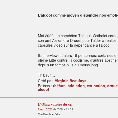
L’alcool comme moyen d’éteindre nos émoti
Mai 2022. Le comédien Thibault Wathelet conta
son ami Alexandre Drouet pour l’aider à réalise
capsules vidéo sur la dépendance à l’alcool.
Ils interviewent alors 15 personnes, certaines e
pleine lutte contre l’alcoolisme, d’autres abstine
depuis un temps plus ou moins long.
Thibault…
Créé par:
Virginie Beaufays
Balises :
théâtre
,
addiction
,
extinction
,
droue
alcool
L’Observatoire du cri
6 oct. 2026
de 7:00 à 11:55
Théâtre Jean Vilar