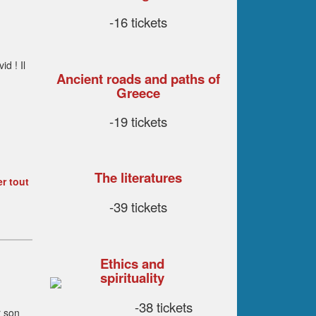
-16 tickets
d ! Il
Ancient roads and paths of
Greece
-19 tickets
The literatures
er tout
-39 tickets
Ethics and
spirituality
-38 tickets
r son