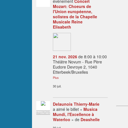
événement
Concert
Mozart: Choeurs de
l'Union européenne,
solistes de la Chapelle
Musicale Reine
Elisabeth
21 nov. 2026
de 8:00 à 10:00
Théâtre Novum - Rue Père
Eudore Devroye 2, 1040
Etterbeek/Bruxelles
Plus
30 juil.
Delaunois Thierry-Marie
a aimé le billet «
Musica
ADMINISTRATEUR
Mundi, l'Excellence à
LITTÉRATURES
Waterloo
» de
Deashelle
30 juil.