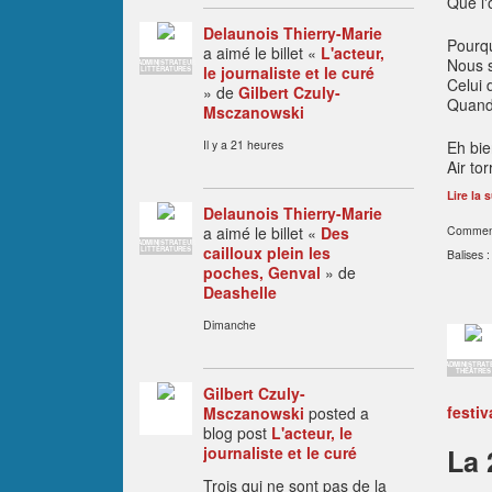
Que l'
Delaunois Thierry-Marie
Pourqu
a aimé le billet «
L'acteur,
Nous s
ADMINISTRATEUR
le journaliste et le curé
LITTÉRATURES
Celui 
» de
Gilbert Czuly-
Quand 
Msczanowski
Il y a 21 heures
Eh bie
Air to
Lire la s
Delaunois Thierry-Marie
a aimé le billet «
Des
Comment
ADMINISTRATEUR
cailloux plein les
LITTÉRATURES
Balises :
poches, Genval
» de
Deashelle
Dimanche
ADMINISTRAT
THÉÂTRES
Gilbert Czuly-
festiv
Msczanowski
posted a
blog post
L'acteur, le
journaliste et le curé
La 
Trois qui ne sont pas de la