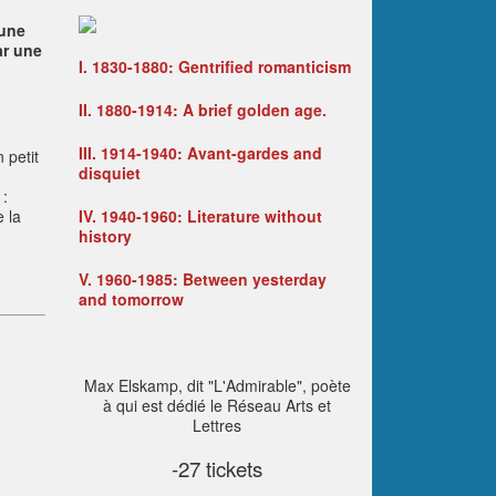
 une
ar une
I. 1830-1880: Gentrified romanticism
II.
1880-1914: A brief golden age.
III.
1914-1940: Avant-gardes and
 petit
disquiet
:
e la
IV.
1940-1960: Literature without
history
V. 1960-1985: Between yesterday
and tomorrow
Max Elskamp, ​​dit "L'Admirable", poète
à qui est dédié le Réseau Arts et
Lettres
-27 tickets