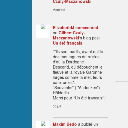
Czuly-Msczanowski
Vendredi
ElizabethM
commented
on
Gilbert Czuly-
Msczanowski
's blog post
Un été français
""Ils sont partis, ayant quitté
des montagnes de raisins
d'où la Dordogne
Descend, où débouchent le
fleuve et la royale Garonne
larges comme la mer, leurs
eaux unies".
"Souvenirs" ( "Andenken") -
Hölderlin.
Merci pour "Un été français"."
30 juil.
Maxim Bedo
a publié un