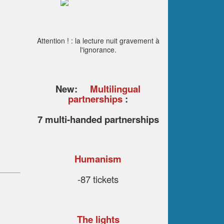
Attention ! : la lecture nuit gravement à
l'ignorance.
New:
Multilingual
partnerships
:
7 multi-handed partnerships
Humanism
-87 tickets
The lights