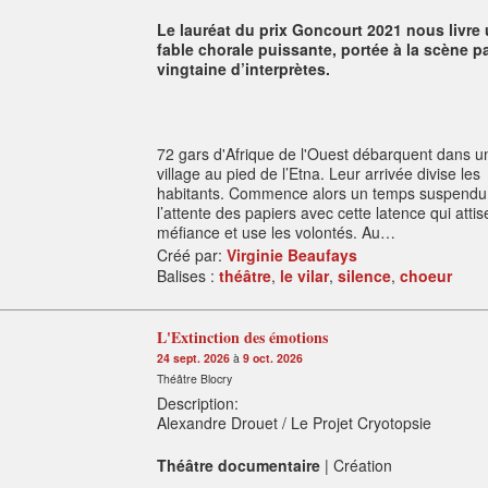
Le lauréat du prix Goncourt 2021 nous livre
fable chorale puissante, portée à la scène p
vingtaine d’interprètes.
72 gars d'Afrique de l'Ouest débarquent dans un
village au pied de l’Etna. Leur arrivée divise les
habitants. Commence alors un temps suspendu 
l’attente des papiers avec cette latence qui attis
méfiance et use les volontés. Au…
Créé par:
Virginie Beaufays
Balises :
théâtre
,
le vilar
,
silence
,
choeur
L'Extinction des émotions
24 sept. 2026
à
9 oct. 2026
Théâtre Blocry
Description:
Alexandre Drouet / Le Projet Cryotopsie
Théâtre documentaire
| Création