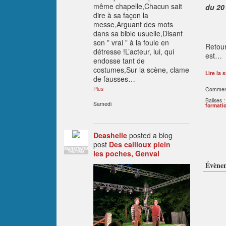
même chapelle,Chacun sait
du 20 
dire à sa façon la
messe,Arguant des mots
dans sa bible usuelle,Disant
son ” vrai ” à la foule en
Retour
détresse !L’acteur, lui, qui
est…
endosse tant de
costumes,Sur la scène, clame
Lire la s
de fausses…
Plus
Comment
Balises 
Samedi
formati
Deashelle
posted a blog
post
Des cailloux plein
ADMINISTRATEUR
les poches, Genval
THÉÂTRES
Évène