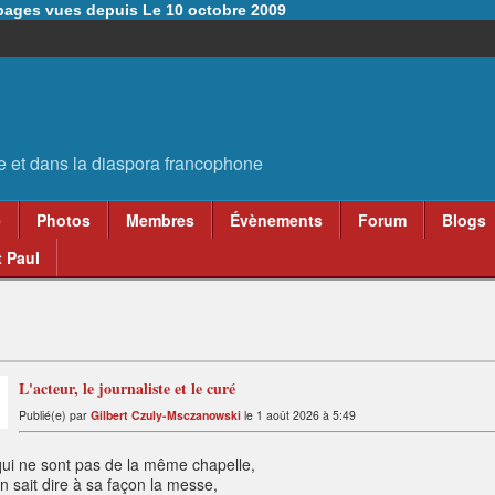
6 pages vues depuis Le 10 octobre 2009
e
Photos
Membres
Évènements
Forum
Blogs
 Paul
L'acteur, le journaliste et le curé
Publié(e) par
Gilbert Czuly-Msczanowski
le 1 août 2026 à 5:49
qui ne sont pas de la même chapelle,
 sait dire à sa façon la messe,