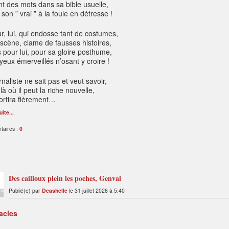
t des mots dans sa bible usuelle,
 son ” vrai ” à la foule en détresse !
ur, lui, qui endosse tant de costumes,
 scène, clame de fausses histoires,
s pour lui, pour sa gloire posthume,
yeux émerveillés n’osant y croire !
rnaliste ne sait pas et veut savoir,
là où il peut la riche nouvelle,
sortira fièrement…
uite...
aires :
0
Des cailloux plein les poches, Genval
Publié(e) par
Deashelle
le 31 juillet 2026 à 5:40
EUR
acles