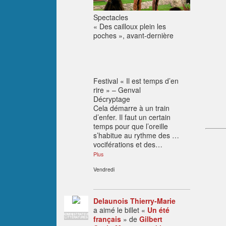
Spectacles
« Des cailloux plein les
poches », avant-dernière
Festival « Il est temps d’en
rire » – Genval
Décryptage
Cela démarre à un train
d’enfer. Il faut un certain
temps pour que l’oreille
s’habitue au rythme des …
vociférations et des…
Plus
Vendredi
Delaunois Thierry-Marie
a aimé le billet «
Un été
ADMINISTRATEUR
français
» de
Gilbert
LITTÉRATURES