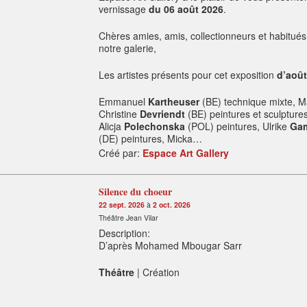
vernissage
du 06 août 2026
.
Chères amies, amis, collectionneurs et habitués
notre galerie,
Les artistes présents pour cet exposition
d’août
Emmanuel
Kartheuser
(BE) technique mixte, M
Christine
Devriendt
(BE) peintures et sculptures
Alicja
Polechonska
(POL) peintures, Ulrike
Ga
(DE) peintures, Micka…
Créé par:
Espace Art Gallery
Silence du choeur
22 sept. 2026
à
2 oct. 2026
Théâtre Jean Vilar
Description:
D’après Mohamed Mbougar Sarr
Théâtre
| Création