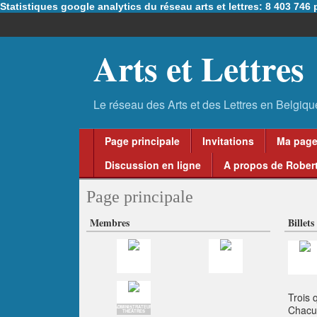
Statistiques google analytics du réseau arts et lettres: 8 403 74
Arts et Lettres
Page principale
Invitations
Ma pag
Discussion en ligne
A propos de Robert
Page principale
Membres
Billets
Trois 
Chacun
ADMINISTRATEUR
THÉÂTRES