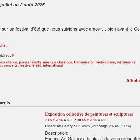
juillet au 2 août 2026
 sur un festival d’été que nous suivions avec amour… bien avant le Covi
uite...
aires :
0
:
excellence
,
jeunes talents
,
musique classique
,
transmission
,
violon oiano
,
instruments
,
on
,
concerts
,
festival été26
,
international
Affich
ments
Exposition collective de peintures et sculptures
7 août 2026
à 6:00 à
30 août 2026
à 6:00
Espace Art Gallery à Bruxelles (vernissage le 6 août 2026)
Description:
Espace Art Gallery a le plaisir de vous présente