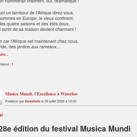
on nommerait vraiment, oui, dramatique !
oi un tambour de l'Afrique direz-vous,
ommes en Europe, le vieux continent,
des quatre saisons et des étés doux,
sortir de sa maison devient charmant !
n car l'Afrique est maintenant chez nous,
rride, des jardins aux rameaux…
uite...
aires :
1
Musica Mundi, l'Excellence à Waterloo
Publié(e) par
Deashelle
le 30 juillet 2026 à 12:00
EUR
al
28e édition du festival Musica Mundi