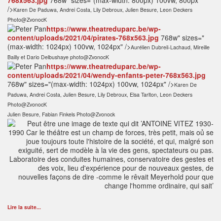
768x563.jpg
768w" sizes="(max-width: 800px) 100vw, 800px"
/>
Karen De Paduwa, Andrei Costa, Lily Debroux, Julien Besure, Leon Deckers
Photo@ZvonocK
https://www.theatreduparc.be/wp-
content/uploads/2021/04/pirates-768x563.jpg
768w" sizes="
(max-width: 1024px) 100vw, 1024px" />
Aurélien Dubreil-Lachaud, Mireille
Bailly et Dario Delbushaye photo@ZvonocK
https://www.theatreduparc.be/wp-
content/uploads/2021/04/wendy-enfants-peter-768x563.jpg
768w" sizes="(max-width: 1024px) 100vw, 1024px" />
Karen De
Paduwa, Andrei Costa, Julien Besure, Lily Debroux, Elsa Tarlton, Leon Deckers
Photo@ZvonocK
Julien Besure, Fabian Finkels Photo@Zvonock
Lire la suite...