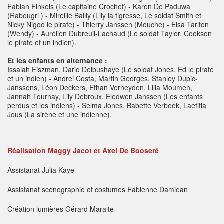
Fabian Finkels (Le capitaine Crochet) - Karen De Paduwa
(Rabougri ) - Mireille Bailly (Lily la tigresse, Le soldat Smith et
Nicky Nigoo le pirate) - Thierry Janssen (Mouche) - Elsa Tarlton
(Wendy) - Aurélien Dubreuil-Lachaud (Le soldat Taylor, Cookson
le pirate et un indien).
Et les enfants en alternance :
Issaiah Fiszman, Dario Delbushaye (Le soldat Jones, Ed le pirate
et un indien) - Andrei Costa, Martin Georges, Stanley Dupic-
Janssens, Léon Deckers, Ethan Verheyden, Lilia Moumen,
Jannah Tournay, Lily Debroux, Eledwen Janssen (Les enfants
perdus et les indiens) - Selma Jones, Babette Verbeek, Laetitia
Jous (La sirène et une indienne).
Réalisation Maggy Jacot et Axel De Booseré
Assistanat
Julia Kaye
Assistanat scénographie et costumes
Fabienne Damiean
Création lumières
Gérard Maraite