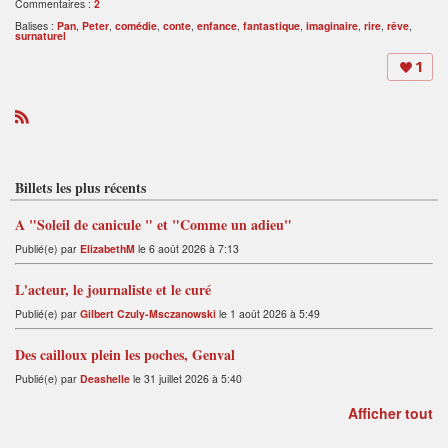
Commentaires :
2
Balises :
Pan
,
Peter
,
comédie
,
conte
,
enfance
,
fantastique
,
imaginaire
,
rire
,
rêve
,
surnaturel
1
R
S
S
Billets les plus récents
A "Soleil de canicule " et "Comme un adieu"
Publié(e) par
ElizabethM
le 6 août 2026 à 7:13
L'acteur, le journaliste et le curé
Publié(e) par
Gilbert Czuly-Msczanowski
le 1 août 2026 à 5:49
Des cailloux plein les poches, Genval
Publié(e) par
Deashelle
le 31 juillet 2026 à 5:40
Afficher tout