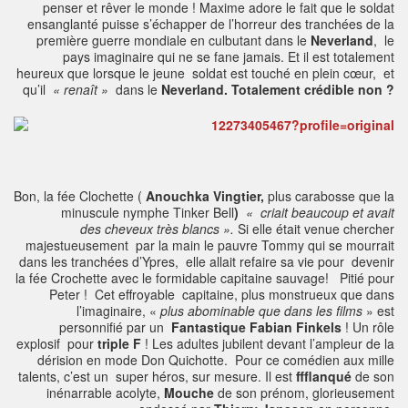
penser et rêver le monde ! Maxime adore le fait que le soldat
ensanglanté puisse s’échapper de l’horreur des tranchées de la
première guerre mondiale en culbutant dans le
Neverland
, le
pays imaginaire qui ne se fane jamais. Et il est totalement
heureux que lorsque le jeune soldat est touché en plein cœur, et
qu’il
« renaît »
dans le
Neverland. Totalement crédible non ?
Bon, la fée Clochette (
Anouchka Vingtier,
plus carabosse que la
minuscule nymphe Tinker Bell
)
« criait beaucoup et avait
des cheveux très blancs ».
Si elle était venue chercher
majestueusement par la main le pauvre Tommy qui se mourrait
dans les tranchées d’Ypres,
elle allait refaire sa vie pour devenir
la fée Crochette avec le formidable capitaine sauvage! Pitié pour
Peter ! Cet effroyable capitaine, plus monstrueux que dans
l’imaginaire, «
plus abominable que dans les films
» est
personnifié par un
Fantastique Fabian Finkels
! Un rôle
explosif pour
triple F
! Les adultes jubilent devant l’ampleur de la
dérision en mode Don Quichotte. Pour ce comédien aux mille
talents, c’est un super héros, sur mesure. Il est
ffflanqué
de son
inénarrable acolyte,
Mouche
de son prénom, glorieusement