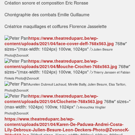
Création sonore et composition
Eric Ronsse
Chorégraphie des combats
Emilie Guillaume
Créatrice maquillages et coiffures
Florence Jasselette
https://www.theatreduparc.be/wp-
content/uploads/2021/04/face-cover-deff-768x563.jpg
768w"
sizes="(max-width: 1024px) 100vw, 1024px" />
Julien Besure
Photo@ZvonocK
https://www.theatreduparc.be/wp-
content/uploads/2021/04/Mouche-Crochet-768x563.jpg
768w"
sizes="(max-width: 1024px) 100vw, 1024px" />
Thierry Janssen et Fabian
Finkels Photo@ZvonocK
Aurelien Dubreuil Lachaud, Mireille Bailly, Julien Besure, Elsa Tarlton,
Photo@ZvonocK
https://www.theatreduparc.be/wp-
content/uploads/2021/04/Clochette-768x563.jpg
768w" sizes="
(max-width: 1024px) 100vw, 1024px" />
Anouchka Vingtier
Photo@ZvonocK
https://www.theatreduparc.be/wp-
content/uploads/2021/04/Karen-De-Paduwa-Andrei-Costa-
Lily-Debroux-Julien-Besure-Leon-Deckers-Photo@ZvonocK-