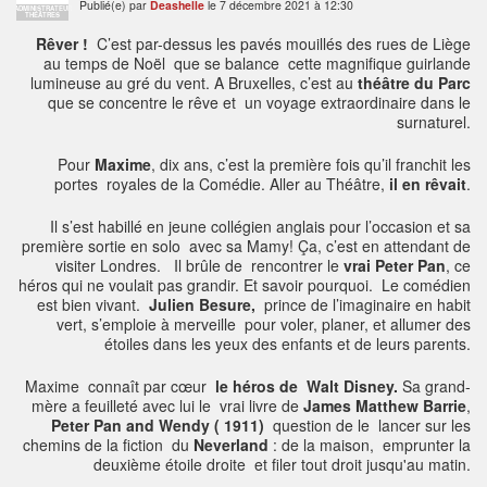
Publié(e) par
Deashelle
le 7 décembre 2021 à 12:30
ADMINISTRATEUR
THÉÂTRES
Rêver !
C’est par-dessus les pavés mouillés des rues de Liège
au temps de Noël que se balance cette magnifique guirlande
lumineuse au gré du vent. A Bruxelles, c’est au
théâtre du Parc
que se concentre le rêve et un voyage extraordinaire dans le
surnaturel.
Pour
Maxime
, dix ans, c’est la première fois qu’il franchit les
portes royales de la Comédie. Aller au Théâtre,
il en rêvait
.
Il s’est habillé en jeune collégien anglais pour l’occasion et sa
première sortie en solo avec sa Mamy! Ça, c’est en attendant de
visiter Londres. Il brûle de rencontrer le
vrai Peter Pan
, ce
héros qui ne voulait pas grandir. Et savoir pourquoi. Le comédien
est bien vivant.
Julien Besure,
prince de l’imaginaire en habit
vert, s’emploie à merveille pour voler, planer, et allumer des
étoiles dans les yeux des enfants et de leurs parents.
Maxime connaît par cœur
le héros de Walt Disney.
Sa grand-
mère a feuilleté avec lui le vrai livre de
James Matthew Barrie
,
Peter Pan and Wendy ( 1911)
question de le lancer sur les
chemins de la fiction du
Neverland
: de la maison, emprunter la
deuxième étoile
droite et filer tout droit jusqu'au matin.