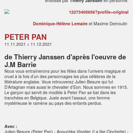
endossé par
Thierry Janssen
en personne.
Dominique-Hélène Lemaire
et Maxime Demoulin
PETER PAN
11.11.2021 > 11.12.2021
de Thierry Janssen d'après l'oeuvre de
J.M Barrie
Nous vous entraînerons pour les fêtes dans l’univers magique
et
cruel à la fois d’un des personnages les plus célèbres de
la
littérature anglaise. Vous retrouverez Julien Besure qui
fut
D’Artagnan mais aussi le chevalier d’Eon. Nous sommes
en 1915.
Le garçon qui servit de modèle à Peter Pan se bat
dans les
tranchées en Belgique. Juste avant l’assaut, une
femme
mystérieuse le ramène au pays des enfants perdus.
Avec :
Julien Besure (Peter Pan) - Anouchka Vingtier (La fée Clochette) -