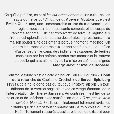
Ce qu’il a préféré, ce sont
les superbes décors
et les culbutes, les
sauts du héros
qui dit tout ce qu’il pense.
Ajoutons que c’est
Émilie Guillaume
, une incomparable artiste du mouvement
,
qui
règle à nouveau les fracassants combats et les coups de
rapières sonores. L’île est recouverte de forêt, la
lagune aux
sirènes est splendide,
le bateau des pirates impressionnant, la
maison souterraine des enfants perdus finement imaginée. On
adore les troncs d’arbres aux portes secrètes qui font office
d’ascenseurs,
le camp des indiens,
les cabanes de feuilles
construite par les enfants perdus eux-mêmes et le pauvre
crocodile qui a avalé le réveil. La mise en scène est signée
Maggy Jacot
et
Axel de Booseré
.
Comme Maxime s’est délecté en boucle du DVD du film
« Hook
ou la revanche du Capitaine Crochet
»
de Steven Spielberg
(1991)
, cela ne le gêne pas du tout que l’histoire ait pris un tour
différent de la version originale, avec ce virage étonnant dans
l’interprétation de
Thierry Janssen
. Au contraire, Il est fier de sa
science et de déclarer avec satisfaction que
« C’est pas la vraie
histoire, bien sûr ! ».
Ils sont finalement tellement ravis, les
enfants qui déclarent tout connaître sur Saint-Nicolas ou Père
Noël ! Tellement rassurés aussi que le contes existent pour