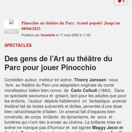
1
Pinocchio au théâtre du Parc: Avanti popolo! Jusqu'au
08/04/2023
ADMINISTRATEUR
THÉÂTRES
Publié(e) par
Deashelle
le 17 mars 2023 à 11:00
SPECTACLES
Des gens de l’Art au théâtre du
Parc pour jouer Pinocchio
Comédien auteur, metteur en scène,
Thierry Janssen
nous
livre au théâtre du Parc une adaptation originale du conte
moralisateur italien bien connu de
Carlo Collodi
(1883). Dans
ce spectacle savoureux et grisant, tant pour les adultes que pour
les enfants, l’auteur déploie habilement un fantastique
arsenal
théâtral
fait de textes subversifs et drôles, pimentés d’une dose
bien rafraîchissante d’italien. Un arsenal fait d’espaces bien
construits, de corps brûlants de dynamisme, de sons et
lumières qui n’ont rien à envier au cinéma. La brillante mise en
scène ne manque pas d’humour et est signée
Maggy Jacot et