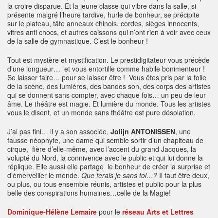
la croire disparue. Et la jeune classe qui vibre dans la salle, si
présente malgré l’heure tardive, hurle de bonheur, se précipite
sur le plateau, tâte anneaux chinois, cordes, sièges innocents,
vitres anti chocs, et autres caissons qui n’ont rien à voir avec ceux
de la salle de gymnastique. C’est le bonheur !
Tout est mystère et mystification. Le prestidigitateur vous précède
d’une longueur… et vous entortille comme habile bonimenteur !
Se laisser faire… pour se laisser être ! Vous êtes pris par la folie
de la scène, des lumières, des bandes son, des corps des artistes
qui se donnent sans compter, avec chaque fois… un peu de leur
âme. Le théâtre est magie. Et lumière du monde. Tous les artistes
vous le disent, et un monde sans théâtre est pure désolation.
J’ai pas fini… il y a son associée,
Jolijn ANTONISSEN
, une
fausse néophyte, une dame qui semble sortir d’un chapiteau de
cirque, fière d’elle-même, avec l’accent du grand Jacques, la
volupté du Nord, la connivence avec le public et qui lui donne la
réplique. Elle aussi elle partage le bonheur de créer la surprise et
d’émerveiller le monde.
Que ferais je sans toi…?
Il faut être deux,
ou plus, ou tous ensemble réunis, artistes et public pour la plus
belle des conspirations humaines…celle de la Magie!
Dominique-Hélène Lemaire
pour le
réseau Arts et Lettres