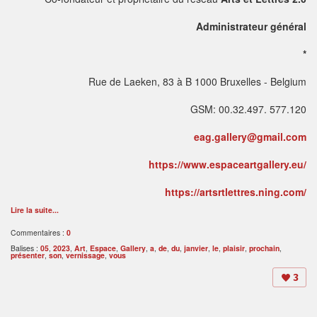
Administrateur général
*
Rue de Laeken, 83 à B 1000 Bruxelles - Belgium
GSM: 00.32.497. 577.120
eag.gallery@gmail.com
https://www.espaceartgallery.eu/
https://artsrtlettres.ning.com/
Lire la suite...
Commentaires :
0
Balises :
05
,
2023
,
Art
,
Espace
,
Gallery
,
a
,
de
,
du
,
janvier
,
le
,
plaisir
,
prochain
,
présenter
,
son
,
vernissage
,
vous
3