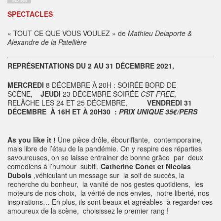
THÉÂTRES
SPECTACLES
« TOUT CE QUE VOUS VOULEZ » de
Mathieu Delaporte &
Alexandre de la Patellière
REPRÉSENTATIONS DU 2 AU 31 DÉCEMBRE 2021,
MERCREDI
8 DÉCEMBRE À 20H : SOIRÉE BORD DE
SCÈNE,
JEUDI
23 DÉCEMBRE SOIRÉE
CST FREE
,
RELÂCHE LES 24 ET 25 DÉCEMBRE,
VENDREDI 31
DÉCEMBRE À 16H ET À 20H30 :
PRIX UNIQUE 35€/PERS
As you like it !
Une pièce drôle, ébouriffante, contemporaine,
mais libre de l’étau de la pandémie. On y respire des réparties
savoureuses, on se laisse entrainer de bonne grâce par deux
comédiens à l’humour subtil,
Catherine Conet et Nicolas
Dubois
,véhiculant un message sur la soif de succès, la
recherche du bonheur, la vanité de nos gestes quotidiens, les
moteurs de nos choix, la vérité de nos envies, notre liberté, nos
inspirations… En plus, ils sont beaux et agréables à regarder ces
amoureux de la scène, choisissez le premier rang !