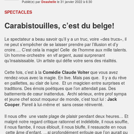
Publié(e) par
Deashelle
le 31 janvier 2022 à 6:30
SPECTACLES
Carabistouilles, c’est du belge!
Le spectateur a beau savoir qu’il y a un truc, voire «des trucs», il
ne peut s’empêcher de se laisser prendre par l’illusion et d’y
croire…. C’est cela la magie! Celle de l’homme aux mille talents.
Un homme-orchestre en vif argent, aussi surprenant
qu’insaisissable. Un artiste qui défie votre sens des réalités.
Cette fois, c’est à la
Comédie Claude Volter
que vous avez
rendez-vous avec la magie. En live. Mais pas que. Il y a du rêve
en paillettes, au clair de lune. Et un magicien entre surprises et
traditions. Des émois poétiques que l’on attendait pas. Des
battements de cœur inattendus. Archi sérieux, entre prof sympa
et jeune chef scout moqueur de monde, c’est tout lui :
Jack
Cooper
. Pareil à lui-même et sans cesse réinventé.
Il nous offre une vaste plage de plaisir pendant deux heures… Et
malgré notre regard critique rationnel et indélébile, il nous souffle,
il nous flambe, il nous éblouit, il nous bluffe, il ressuscite en nous
cette âme d’enfant, …si profondément enfouie que l’on aurait pu