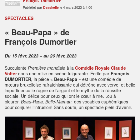
François Dumortier
ADMINISTRATEUR
THÉÂTRES
Publié(e) par
Deashelle
le 4 mars 2023 à 4:00
SPECTACLES
« Beau-Papa » de
François Dumortier
Du 15 févr. 2023 – au 26 févr. 2023
Succulente
Première mondiale
à la
Comédie Royale Claude
Volter
dans une mise en scène fulgurante. Écrite par
François
DUMORTIER,
la pièce
« Beau-Papa »
est une comédie de
mœurs bruxelloise rafraîchissante qui détrône avec verve et belle
impertinence le règne de l’argent et le mythe de la réussite
sociale. Un délice pour ceux qui ont le cœur à rire…ou à
pleurer.
Beau-Papa, Belle-Maman,
des vocables euphémiques
pour conjurer l’intrusion! Sans doute, un spectacle plein d’avenir.