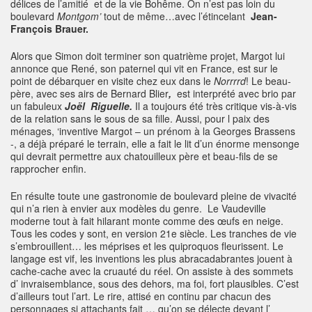
délices de l’amitié et de la vie Bohême. On n’est pas loin du
boulevard
Montgom’
tout de même…avec l’étincelant
Jean-
François Brauer.
Alors que Simon doit terminer son quatrième projet, Margot lui
annonce que René, son paternel qui vit en France, est sur le
point de débarquer en visite chez eux dans le
Norrrrd
! Le beau-
père, avec ses airs de Bernard Blier
,
est interprété avec brio par
un fabuleux
Joël Riguelle.
Il
a toujours été très critique vis-à-vis
de la relation sans le sous de sa fille. Aussi, pour l paix des
ménages, ‘inventive Margot – un prénom à la Georges Brassens
-, a déjà préparé le terrain, elle a fait le lit d’un énorme mensonge
qui devrait permettre aux chatouilleux père et beau-fils de se
rapprocher enfin.
En résulte toute une gastronomie de boulevard pleine de vivacité
qui n’a rien à envier aux modèles du genre. Le Vaudeville
moderne tout à fait hilarant monte comme des œufs en neige.
Tous les codes y sont, en version 21e siècle. Les tranches de vie
s’embrouillent… les méprises et les quiproquos fleurissent. Le
langage est vif, les inventions les plus abracadabrantes jouent à
cache-cache avec la cruauté du réel. On assiste à des sommets
d’ invraisemblance, sous des dehors, ma foi, fort plausibles. C’est
d’ailleurs tout l’art. Le rire, attisé en continu par chacun des
personnages si attachants fait … qu’on se délecte devant l’