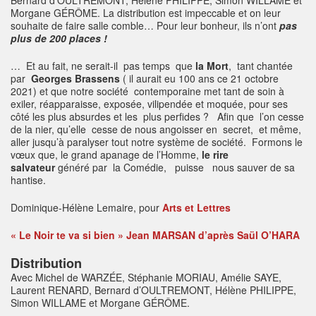
Morgane GÉRÔME. La distribution est impeccable et on leur
souhaite de faire salle comble… Pour leur bonheur, ils n’ont
pas
plus de 200 places !
… Et au fait, ne serait-il pas temps que
la Mort
, tant chantée
par
Georges Brassens
( il aurait eu 100 ans ce 21 octobre
2021) et que notre société contemporaine met tant de soin à
exiler, réapparaisse, exposée, vilipendée et moquée, pour ses
côté les plus absurdes et les plus perfides ? Afin que l’on cesse
de la nier, qu’elle cesse de nous angoisser en secret, et même,
aller jusqu’à paralyser tout notre système de société. Formons le
vœux que, le grand apanage de l’Homme,
le rire
salvateur
généré par la Comédie, puisse nous sauver de sa
hantise.
Dominique-Hélène Lemaire, pour
Arts et Lettres
« Le Noir te va si bien » Jean MARSAN d’après Saül O’HARA
Distribution
Avec Michel de WARZÉE, Stéphanie MORIAU, Amélie SAYE,
Laurent RENARD, Bernard d’OULTREMONT, Hélène PHILIPPE,
Simon WILLAME et Morgane GÉRÔME.