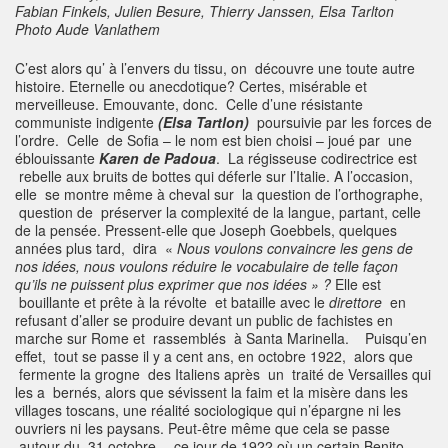
Fabian Finkels, Julien Besure, Thierry Janssen, Elsa Tarlton
Photo Aude Vanlathem
C’est alors qu’ à l’envers du tissu, on découvre une toute autre
histoire. Eternelle ou anecdotique? Certes, misérable et
merveilleuse. Emouvante, donc. Celle d’une résistante
communiste indigente
(Elsa Tartlon)
poursuivie par les forces de
l’ordre. Celle de Sofia – le nom est bien choisi – joué par une
éblouissante
Karen de Padoua
. La régisseuse codirectrice est
rebelle aux bruits de bottes qui déferle sur l’Italie. A l’occasion,
elle se montre même à cheval sur la question de l’orthographe,
question de préserver la complexité de la langue, partant, celle
de la pensée. Pressent-elle que Joseph Goebbels, quelques
années plus tard, dira «
Nous voulons convaincre les gens de
nos idées, nous voulons réduire le vocabulaire de telle façon
qu’ils ne puissent plus exprimer que nos idées » ?
Elle est
bouillante et prête à la révolte et bataille avec le
direttore
en
refusant d’aller se produire devant un public de fachistes en
marche sur Rome et rassemblés à Santa Marinella. Puisqu’en
effet, tout se passe il y a cent ans, en octobre 1922, alors que
fermente la grogne des Italiens après un traité de Versailles qui
les a bernés, alors que sévissent la faim et la misère dans les
villages toscans, une réalité sociologique qui n’épargne ni les
ouvriers ni les paysans. Peut-être même que cela se passe
autour du 31 octobre… ce jour de 1922 où un certain Benito