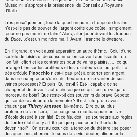
Mussolini s’approprie la présidence du Conseil du Royaume
d’Italie.
Très prosaïquement, toute la question pour la troupe de forains
n’est-elle pas de trouver de l’argent coûte que coûte, simplement
pour ne pas mourir de faim? Alors, aller jouer devant les troupes
du
Duce
…c’est un moindre mal ! Avanti ! tranche le
direttore
.
En filigrane, on voit aussi apparaitre un autre thème. Celui d’une
société de loisirs et de consommation souvent abêtissante, où
l’on fuit l’effort et les contraintes pour de vains plaisirs. … ce qui
arrange bien sûr les profiteurs et les dictateurs de tout poil. Le
très crédule
Pinocchio
n’est-il pas prêt à enterrer son argent
dans un champ pour s’enrichir heureux de se vanter de ses
vaines prouesses? Et puis, Qui est-il ? Est-il capable de se
changer et de devenir autre chose que ce qu’il est, un vulgaire
morceau de bois? Que reste-t-il des souvenirs du brave Gepetto
qui semble avoir perdu la mémoire ? Il est interprété avec
chaleur par
Thierry Janssen
, lui-même. Dire qu’au plus
profonde de la misère, il échange son manteau pour un livre
d’école destiné à son fils! Et ce fils, doit il se soumettre aux règles
de l’ordre établi ou y a-t-il quelque place pour la liberté de
devenir soi? On est au cœur de la fonction du théâtre : se poser
des questions, chercher le sens de la vie, douter, alimenter la