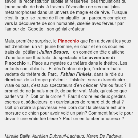
savoir la reconstitution subtile et resserrée des tribulations du
jeune pantin de bois à travers l’évocation de ses multiples
métamorphoses dans un univers de magie et de rêve. Puisque
c'est là que se trame de fil en aiguille un parcours complexe
vers la découverte de son humanité, ciselée avec ferveur par
l’amour de Gepetto, son génial créateur.
Mais, première surprise, le
Pinocchio
que l’on a devant les yeux
est d’emblée un vif jeune homme, en chair et en os sous les
traits du pétillant
Julien Besure,
en comédien tête d'affiche
d’une tournée théâtrale du spectacle
« Le avventure di
Pinocchio
».
Place au mystère du théâtre dans le théâtre. Les
enfants sont éblouis. Et dès l’entrée de jeu, l'extraordinaire
vedette du théâtre du Parc,
Fabian Finkels
, dans le rôle du
directeur de la troupe prévient : l’histoire sera extraordinaire :
vraie ou pas, c’est aux spectateurs d’en décider. Vrai ou faux ? Il
promet de ne jamais mentir, de parler vrai. Mais, qu’est-ce que
parler vrai ? Doit-on le croire ? Faut-il croire les deux gredins
escrocs et séducteurs en carricatures de renard et de chat ?
Doit-on croire la pauvresse Fée Dora dont la blessure est une
morsure de chien pour avoir volé un pain? Comment fait-elle pour
devenir une vraie féé bleue ? Peut-on en tomber amoureux ?
Mireille Bailly, Aurélien Dubreuil-Lachaud, Karen De Paduwa,