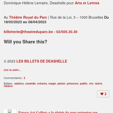
Dominique-Hélène Lemaire, Deashelle pour
Arts et Lettres
Au
Théâtre Royal du Parc
| Rue de la Loi, 3 – 1000 Bruxelles
Du
18/03/2023 au 08/04/2023
billetterie@theatreduparc.be
-
02/505.30.30
Will you Share this?
© 2023
LES BILLETS DE DEASHELLE
Lire la suite...
Commentaires :
2
Balises :
adultes
,
comédie
,
enfants
,
magie
,
plaisir
,
présence
,
public
,
rire
,
talent
,
théâtre
2
Espace Art Gallery a le plaisir de vous présenter son