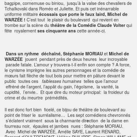
bagpipe, cornemuse ou biniou, jusqu’à la valse des chevaliers de
Tchaïkovski dans Roméo et Juliette. Et puis cet inénarrable
uniforme militaire
écossais que porte le faux laird, Michel de
WARZÉE !
C’est tout le plaisir du boulevard qui revient en
trombe sur la scène du
théâtre de la Comédie Claude Volter
qui
fête royalement
ses cinquante ans
cette année-ci.
Dans un rythme déchaîné, Stéphanie MORIAU
et
Michel de
WARZÉE
jouent pendant près de deux heures leur incroyable
parade fatale. L’amour y trouvera-t-il enfin son compte ? A force,
le cynisme imprègne les autres personnages et la comédie de
mœurs fait flèche de tout bois pour mettre en pâture devant le
public toutes ces
faiblesses humaines
telles que l’amour
effréné de l’argent, l’appât du gain, l’égoïsme, la vanité, la
cupidité, l’envie.. Et que dire du moteur principal: la froideur du
crime et du meurtre prémédités.
Il est donc fort bien ficelé, ce bijou de théâtre de boulevard au
point de friser le surréalisme… Les sept comédiens chevronnés
s’éclatent vraiment sous la charmante dir
e
ction de la dame en
fourreau noir, épaules et jambes nues : Stéphanie MORIAU.
Avec Michel de WARZÉE, Amélie SAYE, Laurent RENARD,
Bernard d’OULTREMONT, Hélène PHILIPPE, Simon WILLAME et