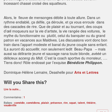
incessant chassé croisé des squatteurs.
Alors, le fleuve de mensonges débite à toute allure. Dans un
rythme endiablé, ça défile, ça déroule, et ça vous enroule dans
des cascades de rire. Que de plaisir et au tournant, des coups
d’œil moqueurs sur la vie d’artiste, la vie rangée des voitures, le
mythe du fonctionnaire ou plutôt, celui du banquier ou du grand
patron en vacances aux Maldives. Les discussions vont donc bon
train dans l’appart modeste et banal du jeune couple sans enfant.
ILs auront dû accueillir, non seulement ledit Beau-Papa – mais
aussi sa délirante jeune et sauvage nana toute blonde,
avèèè
un
délicieux a
cceng du Midi.
C’est la coach sportive du monsieur, ….
Tiens donc! Rôle endossé par l’exquise
Bénédicte Philippon.
Dominique-Hélène Lemaire, Deashelle pour
Arts et Lettres
Will you Share this?
Lire la suite...
Commentaires :
1
Balises :
comédie
,
comédiens
,
plaisir
,
présence
,
rire
,
squat
,
talent
,
théâtre
,
vaudeville