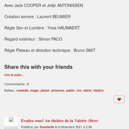
Avec Jack COOPER et Jolijn ANTONISSEN
Création sonore : Laurent BEUMIER
Régie Son et Lumière : Yves HAUWAERT
Regard extérieur : Simon PACO
Régie Plateau et direction technique : Bruno SMIT
Share this with your friends
Lire la suite...
Commentaires :
0
Balises :
comédie
,
magie
,
plaisir
,
présence
,
public
,
rire
,
talent
,
théâtre
Evadez-vous! Au théâtre de la Valette (Ittre)
Publié(e) par
Deashelle
le 6 décembre 2021 à 2:56
ADMINISTRATEUR