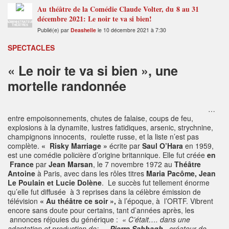
Au théâtre de la Comédie Claude Volter, du 8 au 31
décembre 2021: Le noir te va si bien!
ADMINISTRATEUR
THÉÂTRES
Publié(e) par
Deashelle
le 10 décembre 2021 à 7:30
SPECTACLES
« Le noir te va si bien », une
mortelle randonnée
…
entre empoisonnements, chutes de falaise, coups de feu,
explosions à la dynamite, lustres fatidiques, arsenic, strychnine,
champignons innocents, roulette russe, et la liste n’est pas
complète.
« Risky Marriage »
écrite par
Saul O’Hara
en 1959,
est une comédie policière d’origine britannique. Elle fut créée
en
France
par
Jean Marsan
, le 7 novembre 1972 au
Théâtre
Antoine
à Paris, avec dans les rôles titres
Maria Pacôme, Jean
Le Poulain et Lucie Dolène
. Le succès fut tellement énorme
qu’elle fut diffusée à 3 reprises dans la célèbre émission de
télévision
« Au théâtre ce soir »,
à l’époque, à l’ORTF. Vibrent
encore sans doute pour certains, tant d’années après, les
annonces réjouies du générique :
« C’était…. dans une
adaptation et production de:
….Pierre Sabbagh
, créateur de