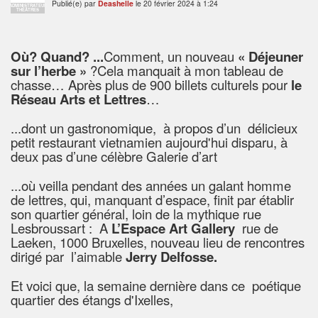
Publié(e) par
Deashelle
le 20 février 2024 à 1:24
ADMINISTRATEUR
THÉÂTRES
Où? Quand? ...
Comment, un nouveau
« Déjeuner
sur l’herbe »
?
Cela manquait à mon tableau de
chasse… Après plus de
900 billets culturels pour
le
Réseau Arts et Lettres
…
...dont un gastronomique, à
propos d’un délicieux
petit restaurant vietnamien aujourd'hui disparu, à
deux pas d’une célèbre Galerie d’art
...où veilla pendant
des années un galant homme
de lettres, qui, manquant d’espace, finit par établir
son quartier général,
loin de la mythique rue
Lesbroussart :
A
L’Espace Art Gallery
rue de
Laeken, 1000 Bruxelles,
nouveau lieu de rencontres
dirigé par l’aimable
Jerry
Delfosse.
Et voici que, la semaine dernière dans ce poétique
quartier des étangs d'Ixelles,