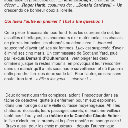
décor: ….
Roger Harth
, costumes de: ….
Donald Cardwell
! »
Un
crescendo de bonheur doux à l’oreille.
Qui tuera l’autre en premier
?
That’s the question !
Cette pièce fracassante pourfend tous les coureurs de dot, les
assoiffés d’héritages, les chercheurs d’or matrimonial, les chacals
de pierres tombales, les abonnés au crime lucratif.
John
est
soupçonné d’avoir tué ses six femmes.
Lucy
est suspectée d’avoir
éliminé ses cinq maris. Un commissaire de Scotland Yard, joué
par l’exquis
Bernard d’Oultremont
, veut piéger les deux
criminels jusque-là restés impunis en provoquant leur rencontre
dans un manoir qu’il a mis sous haute surveillance, et où il pourra
enfin prendre l’un des deux sur le fait. Pour l’autre, ce sera sans
doute trop tard !
« Elle a les yeux
… révolver ! »
Deux domestiques très complices, aident l’inspecteur dans sa
tâche de détective, quitte à s’enfermer, pour mieux espionner,
dans une horloge ou une vielle cuirasse moyenâgeuse. Ah ! les
châteaux écossais, leurs passages secrets, et leurs merveilleux
fantômes ! Tout y est au
théâtre de la Comédie Claude Volter
:
le five o’clock tea, le brandy et la pièce montée en sponge cake !
Bravo aussi pour les choix musicaux : depuis l’authentique