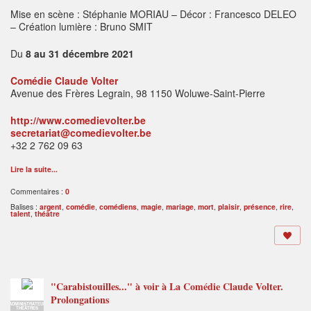
Mise en scène : Stéphanie MORIAU – Décor : Francesco DELEO
– Création lumière : Bruno SMIT
Du
8 au 31 décembre 2021
Comédie Claude Volter
Avenue des Frères Legrain, 98 1150 Woluwe-Saint-Pierre
http://www.comedievolter.be
secretariat@comedievolter.be
+32 2 762 09 63
Lire la suite...
Commentaires :
0
Balises :
argent
,
comédie
,
comédiens
,
magie
,
mariage
,
mort
,
plaisir
,
présence
,
rire
,
talent
,
théâtre
"Carabistouilles..." à voir à La Comédie Claude Volter.
Prolongations
ADMINISTRATEUR
THÉÂTRES