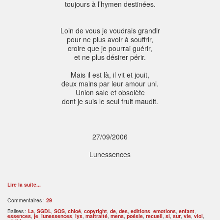
toujours à l’hymen destinées.
Loin de vous je voudrais grandir
pour ne plus avoir à souffrir,
croire que je pourrai guérir,
et ne plus désirer périr.
Mais il est là, il vit et jouit,
deux mains par leur amour uni.
Union sale et obsolète
dont je suis le seul fruit maudit.
27/09/2006
Lunessences
Lire la suite...
Commentaires :
29
Balises :
La
,
SGDL
,
SOS
,
chloé
,
copyright
,
de
,
des
,
editions
,
emotions
,
enfant
,
essences
,
je
,
lunessences
,
lys
,
maltraité
,
mens
,
poésie
,
recueil
,
si
,
sur
,
vie
,
viol
,