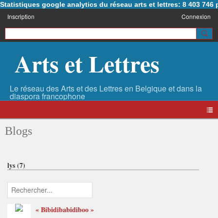
Statistiques google analytics du réseau arts et lettres: 8 403 74
Inscription
Connexion
Arts et Lettres
Blogs
lys (7)
« Bibidibabidiboo »