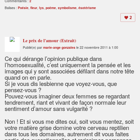
Commentaires :
2
Balises :
Poésie
,
fleur
,
lys
,
poême
,
symbolisme
,
ésotérisme
2
Le prix de l'amour (Extrait)
Publié(e) par
marie-ange gonzales
le 22 novembre 2011 à 1:00
Ce qui dérange l’opinion publique dans
l’homosexualité, c’est uniquement la pensée et les
images qui y sont associées défilant dans notre tête
quand on en parle.
Si je vous dis lesbienne que voyez-vous, que
pensez-vous ?
Pouvez-vous imaginer deux femmes se regardant
tendrement, riant et vivant de façon normale leur
sentiment d’amour sans vulgarité ?
Non ! Et si vous me dites oui, soit vous mentez, soit
votre matière grise domine votre cerveau reptilien
dans tous les domaines, autrement dit vous faites