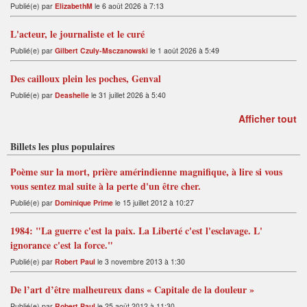
Publié(e) par
ElizabethM
le 6 août 2026 à 7:13
L'acteur, le journaliste et le curé
Publié(e) par
Gilbert Czuly-Msczanowski
le 1 août 2026 à 5:49
Des cailloux plein les poches, Genval
Publié(e) par
Deashelle
le 31 juillet 2026 à 5:40
Afficher tout
Billets les plus populaires
Poème sur la mort, prière amérindienne magnifique, à lire si vous
vous sentez mal suite à la perte d'un être cher.
Publié(e) par
Dominique Prime
le 15 juillet 2012 à 10:27
1984: "La guerre c'est la paix. La Liberté c'est l'esclavage. L'
ignorance c'est la force."
Publié(e) par
Robert Paul
le 3 novembre 2013 à 1:30
De l’art d’être malheureux dans « Capitale de la douleur »
Publié(e) par
Robert Paul
le 25 août 2012 à 11:30