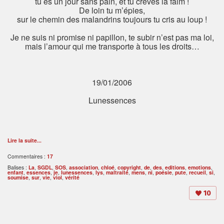
tu es un jour sans pain, et tu crèves la faim !
De loin tu m’épies,
sur le chemin des malandrins toujours tu cris au loup !
Je ne suis ni promise ni papillon, te subir n’est pas ma loi,
mais l’amour qui me transporte à tous les droits…
19/01/2006
Lunessences
Lire la suite...
Commentaires :
17
Balises :
La
,
SGDL
,
SOS
,
association
,
chloé
,
copyright
,
de
,
des
,
editions
,
emotions
,
enfant
,
essences
,
je
,
lunessences
,
lys
,
maltraité
,
mens
,
ni
,
poésie
,
pute
,
recueil
,
si
,
soumise
,
sur
,
vie
,
viol
,
vérité
10