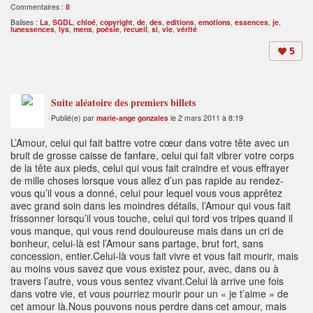
Commentaires :
8
Balises :
La
,
SGDL
,
chloé
,
copyright
,
de
,
des
,
editions
,
emotions
,
essences
,
je
,
lunessences
,
lys
,
mens
,
poésie
,
recueil
,
si
,
vie
,
vérité
5
Suite aléatoire des premiers billets
Publié(e) par
marie-ange gonzales
le 2 mars 2011 à 8:19
L’Amour, celui qui fait battre votre cœur dans votre tête avec un
bruit de grosse caisse de fanfare, celui qui fait vibrer votre corps
de la tête aux pieds, celui qui vous fait craindre et vous effrayer
de mille choses lorsque vous allez d’un pas rapide au rendez-
vous qu’il vous a donné, celui pour lequel vous vous apprêtez
avec grand soin dans les moindres détails, l’Amour qui vous fait
frissonner lorsqu’il vous touche, celui qui tord vos tripes quand il
vous manque, qui vous rend douloureuse mais dans un cri de
bonheur, celui-là est l’Amour sans partage, brut fort, sans
concession, entier.Celui-là vous fait vivre et vous fait mourir, mais
au moins vous savez que vous existez pour, avec, dans ou à
travers l’autre, vous vous sentez vivant.Celui là arrive une fois
dans votre vie, et vous pourriez mourir pour un « je t’aime » de
cet amour là.Nous pouvons nous perdre dans cet amour, mais