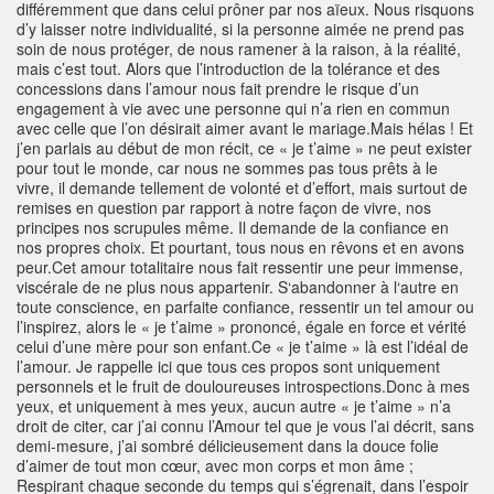
différemment que dans celui prôner par nos aïeux. Nous risquons
d’y laisser notre individualité, si la personne aimée ne prend pas
soin de nous protéger, de nous ramener à la raison, à la réalité,
mais c’est tout. Alors que l’introduction de la tolérance et des
concessions dans l’amour nous fait prendre le risque d’un
engagement à vie avec une personne qui n’a rien en commun
avec celle que l’on désirait aimer avant le mariage.Mais hélas ! Et
j’en parlais au début de mon récit, ce « je t’aime » ne peut exister
pour tout le monde, car nous ne sommes pas tous prêts à le
vivre, il demande tellement de volonté et d’effort, mais surtout de
remises en question par rapport à notre façon de vivre, nos
principes nos scrupules même. Il demande de la confiance en
nos propres choix. Et pourtant, tous nous en rêvons et en avons
peur.Cet amour totalitaire nous fait ressentir une peur immense,
viscérale de ne plus nous appartenir. S‘abandonner à l‘autre en
toute conscience, en parfaite confiance, ressentir un tel amour ou
l’inspirez, alors le « je t’aime » prononcé, égale en force et vérité
celui d’une mère pour son enfant.Ce « je t’aime » là est l’idéal de
l’amour. Je rappelle ici que tous ces propos sont uniquement
personnels et le fruit de douloureuses introspections.Donc à mes
yeux, et uniquement à mes yeux, aucun autre « je t’aime » n’a
droit de citer, car j’ai connu l’Amour tel que je vous l’ai décrit, sans
demi-mesure, j’ai sombré délicieusement dans la douce folie
d’aimer de tout mon cœur, avec mon corps et mon âme ;
Respirant chaque seconde du temps qui s’égrenait, dans l’espoir