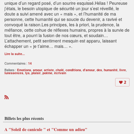
unique d’un regard posé, d’un sourire esquissé.Hélas ! Peureuse
j’étais, le besoin utopique de sécurité un jour s’est réveillé, le
doute a suivi amené avec un « mais », et l’humanité de ma
personne, cette humanité qui se soucie du devenir, a ravivé et
convoqué la raison.Les principes, les à priori, la prudence, la
méfiance, cette cohue de réflexes humains, propres à la survie de
tout être, a pourri la fusion de nos cœurs, et soudain…
L’attachement, petit sentiment mesquin est apparu, laissant
échapper un « je t’aime… mais… ».
Lire la suite...
Commentaires :
14
Balises :
Emotions
,
amour
,
artiste
,
cholé
,
conditions
,
d'amour
,
des
,
humanité
,
livre
,
lunessences
,
lys
,
plaisir
,
poème
,
écrivain
2
R
S
S
Billets les plus récents
A "Soleil de canicule " et "Comme un adieu"