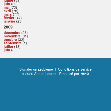
juillet
(58)
juin
(60)
mai
(73)
avril
(75)
mars
(77)
février
(47)
janvier
(25)
2009
décembre
(23)
novembre
(31)
octobre
(32)
septembre
(1)
juillet
(13)
juin
(6)
Signaler un problème
|
Conditions de service
© 2026 Arts et Lettres
Propulsé par