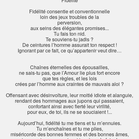
Fidélité
Fidélité consentie et conventionnelle
loin des jeux troubles de la
perversion,
aux seins des élégantes promises...
Tu fais ton nid.
Te souviens-tu jadis ?
De ceintures l’homme assurait ton respect !
Ignorant par ce fait, ce qu’appartenir veut dire…
Chaînes éternelles des épousailles,
ne sais-tu pas, que l’Amour lie plus fort encore
que tes règles, et les lois
crées par l’homme aux craintes de mauvais aloi ?
Offensant avec désinvolture, leur moitié idiote et alanguie,
rendant des hommages aux jupons qui passaient,
confortant ainsi avec fierté leur virilité,
pour eux, de toi, ils ne se souciaient !...
Aujourd’hui, fidélité tu me tiens et tu m’ennuies.
Tu m’enchaînes et tu me plies,
miséricorde des bonnes femmes et des bonnes âmes,