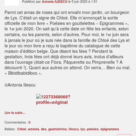
Publié(e) par
Antonia ILIESCU
le 5 juin 2020 à 1:51
Parmi cet amas de roses qui ont envahi mon jardin, un bourgeon
de Lys. C’était un signe de Chloé. Elle m’annonçait la sortie
officielle de mon livre « Poésies en gouttelettes – Epigrammes »,
le 1
juin 2020. On sait qu’à cette date on fête les enfants, selon
er
certains, ou les parents, selon d’autres. Pour moi, le 1
juin sera
er
à jamais le jour où je suis née dans la famille de Chloé des Lys et
le jour où mon livre a reçu le baptême du catalogue de cette
maison d’édition belge. Que disent les fées ? Pendant la
gestation, trois fées ont déjà donné leurs avis, inclus d’ailleurs
dans l’ouvrage (était-ce Flora, Pâquerette ou Pimprenelle ? A
découvrir !). Quant aux autres on attend. On verra… Bien ou mal.
« Bibidibabidiboo ».
©Antonia Iliescu
Lire la suite...
Commentaires :
0
Balises :
Chloé
,
antonia
,
des
,
gouttelettes
,
iliescu
,
lys
,
poésies
,
épigrammes