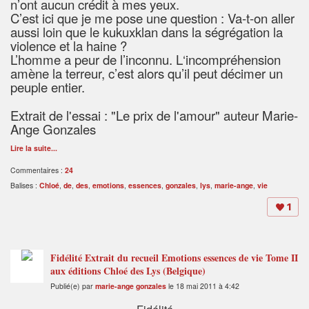
n’ont aucun crédit à mes yeux.
C’est ici que je me pose une question : Va-t-on aller
aussi loin que le kukuxklan dans la ségrégation la
violence et la haine ?
L’homme a peur de l’inconnu. L‘incompréhension
amène la terreur, c’est alors qu’il peut décimer un
peuple entier.
Extrait de l'essai : "Le prix de l'amour" auteur Marie-
Ange Gonzales
Lire la suite...
Commentaires :
24
Balises :
Chloé
,
de
,
des
,
emotions
,
essences
,
gonzales
,
lys
,
marie-ange
,
vie
1
Fidélité Extrait du recueil Emotions essences de vie Tome II
aux éditions Chloé des Lys (Belgique)
Publié(e) par
marie-ange gonzales
le 18 mai 2011 à 4:42