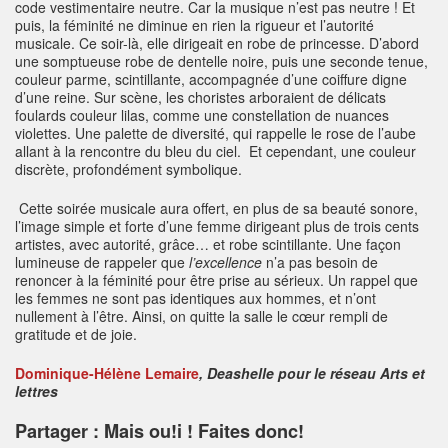
code vestimentaire neutre. Car la musique n’est pas neutre ! Et
puis, la féminité ne diminue en rien la rigueur et l’autorité
musicale. Ce soir-là, elle dirigeait en robe de princesse. D’abord
une somptueuse robe de dentelle noire, puis une seconde tenue,
couleur parme, scintillante, accompagnée d’une coiffure digne
d’une reine. Sur scène, les choristes arboraient de délicats
foulards couleur lilas, comme une constellation de nuances
violettes. Une palette de diversité, qui rappelle le rose de l’aube
allant à la rencontre du bleu du ciel. Et cependant, une couleur
discrète, profondément symbolique.
Cette soirée musicale aura offert, en plus de sa beauté sonore,
l’image simple et forte d’une femme dirigeant plus de trois cents
artistes, avec autorité, grâce… et robe scintillante. Une façon
lumineuse de rappeler que
l’excellence
n’a pas besoin de
renoncer à la féminité pour être prise au sérieux. Un rappel que
les femmes ne sont pas identiques aux hommes, et n’ont
nullement à l’être. Ainsi, on quitte la salle le cœur rempli de
gratitude et de joie.
Dominique-Hélène Lemaire
, Deashelle pour le réseau Arts et
lettres
Partager : Mais ou!i ! Faites donc!