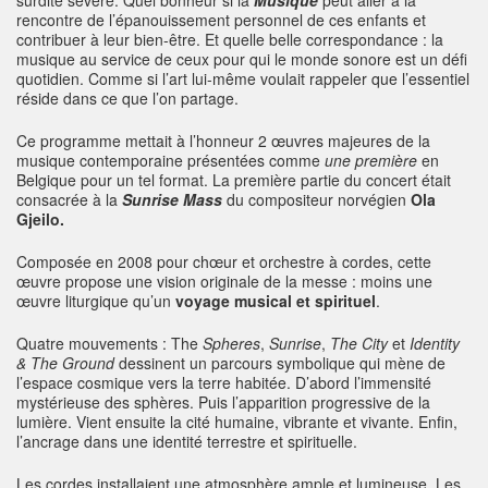
surdité sévère. Quel bonheur si la
Musique
peut aller à la
rencontre de l’épanouissement personnel de ces enfants et
contribuer à leur bien-être. Et quelle belle correspondance : la
musique au service de ceux pour qui le monde sonore est un défi
quotidien. Comme si l’art lui-même voulait rappeler que l’essentiel
réside dans ce que l’on partage.
Ce programme mettait à l’honneur 2 œuvres majeures de la
musique contemporaine présentées comme
une première
en
Belgique pour un tel format. La première partie du concert était
consacrée à la
Sunrise Mass
du compositeur norvégien
Ola
Gjeilo.
Composée en 2008 pour chœur et orchestre à cordes, cette
œuvre propose une vision originale de la messe : moins une
œuvre liturgique qu’un
voyage musical et spirituel
.
Quatre mouvements : The
Spheres
,
Sunrise
,
The City
et
Identity
& The Ground
dessinent un parcours symbolique qui mène de
l’espace cosmique vers la terre habitée. D’abord l’immensité
mystérieuse des sphères. Puis l’apparition progressive de la
lumière. Vient ensuite la cité humaine, vibrante et vivante. Enfin,
l’ancrage dans une identité terrestre et spirituelle.
Les cordes installaient une atmosphère ample et lumineuse. Les