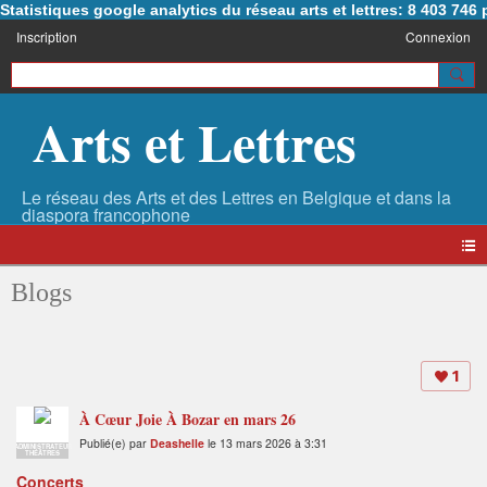
Statistiques google analytics du réseau arts et lettres: 8 403 74
Inscription
Connexion
Arts et Lettres
Blogs
1
À Cœur Joie À Bozar en mars 26
Publié(e) par
Deashelle
le 13 mars 2026 à 3:31
ADMINISTRATEUR
THÉÂTRES
Concerts