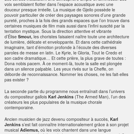
voix semblaient flotter dans l’espace acoustique avec une
douceur presque irréelle. La musique de Gjeilo possède le
pouvoir particulier de créer des paysages sonores d’une grande
pureté, proches à la fois des grands espaces que l’on trouve dans
certaines musiques de film mais aussi dans l’infini suscité par la
tentation mystique. Sous la direction attentive et vibrante
d’Élise
Smout,
les choristes faisaient naître toute une architecture
de lumière, délicate et enveloppante. Et dans cette cathédrale
imaginaire, tant d’émotion profonde à l’écoute des diverses
paroles de messe en latin. Le Kyrie, le Gloria, Tout le Credo et
son cadre dramatique… Et cette prière, la plus grave de toutes :
Dona nobis pacem. À ce moment-là, toute la salle est plongée
dans un silence palpable. Les yeux rivés sur la Cheffe, on
déborde de reconnaissance. Nommer les choses, ne les fait-elles
pas exister ?
La seconde partie du programme nous entraînait dans l’univers
du compositeur gallois
Karl Jenkins
(The Armed Man), l’un des
créateurs les plus populaires de la musique chorale
contemporaine.
Ancien musicien de jazz devenu compositeur à succès,
Karl
Jenkins
s’est fait connaître internationalement grâce à son projet
musical
Adiemus,
où les voix chantent dans une langue