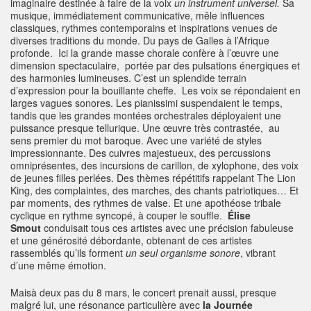
imaginaire destinée à faire de la voix
un instrument universel.
Sa
musique, immédiatement communicative, mêle influences
classiques, rythmes contemporains et inspirations venues de
diverses traditions du monde. Du pays de Galles à l’Afrique
profonde. Ici la grande masse chorale confère à l’œuvre une
dimension spectaculaire, portée par des pulsations énergiques et
des harmonies lumineuses. C’est un splendide terrain
d’expression pour la bouillante cheffe. Les voix se répondaient en
larges vagues sonores. Les pianissimi suspendaient le temps,
tandis que les grandes montées orchestrales déployaient une
puissance presque tellurique. Une œuvre très contrastée, au
sens premier du mot baroque. Avec une variété de styles
impressionnante. Des cuivres majestueux, des percussions
omniprésentes, des incursions de carillon, de xylophone, des voix
de jeunes filles perlées. Des thèmes répétitifs rappelant The Lion
King, des complaintes, des marches, des chants patriotiques… Et
par moments, des rythmes de valse. Et une apothéose tribale
cyclique en rythme syncopé, à couper le souffle.
Élise
Smout
conduisait tous ces artistes avec une précision fabuleuse
et une générosité débordante, obtenant de ces artistes
rassemblés qu’ils forment
un seul organisme sonore
, vibrant
d’une même émotion.
Maisà deux pas du 8 mars, le concert prenait aussi, presque
malgré lui, une résonance particulière avec
la Journée