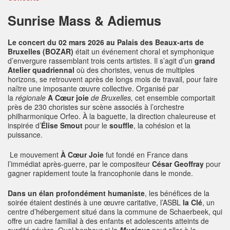
Sunrise Mass & Adiemus
Le concert du 02 mars 2026 au Palais des Beaux-arts de
Bruxelles (BOZAR)
était un événement choral et symphonique
d’envergure rassemblant trois cents artistes. Il s’agit d’un
grand
Atelier quadriennal
où des choristes, venus de multiples
horizons, se retrouvent après de longs mois de travail, pour faire
naître une imposante œuvre collective. Organisé par
la
régionale
A Cœur joie
de Bruxelles,
cet ensemble comportait
près de 230 choristes sur scène associés à l’orchestre
philharmonique Orfeo. À la baguette, la direction chaleureuse et
inspirée d’
Élise Smout
pour le
souffle
, la cohésion et la
puissance.
Le mouvement
À Cœur Joie
fut fondé en France dans
l’immédiat après-guerre, par le compositeur
César Geoffray
pour
gagner rapidement toute la francophonie dans le monde.
Dans un élan profondément humaniste
, les bénéfices de la
soirée étaient destinés à une œuvre caritative, l’ASBL
la Clé
, un
centre d’hébergement situé dans la commune de Schaerbeek, qui
offre un cadre familial à des enfants et adolescents atteints de