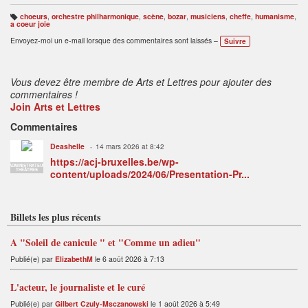
choeurs
,
orchestre philharmonique
,
scène
,
bozar
,
musiciens
,
cheffe
,
humanisme
,
B
a coeur joie
ali
s
Envoyez-moi un e-mail lorsque des commentaires sont laissés –
Suivre
e
s
:
Vous devez être membre de Arts et Lettres pour ajouter des
commentaires !
Join Arts et Lettres
Commentaires
Deashelle
14 mars 2026 at 8:42
https://acj-bruxelles.be/wp-
ADMINISTRATEUR
THÉÂTRES
content/uploads/2024/06/Presentation-Pr...
Billets les plus récents
A "Soleil de canicule " et "Comme un adieu"
Publié(e) par
ElizabethM
le 6 août 2026 à 7:13
L'acteur, le journaliste et le curé
Publié(e) par
Gilbert Czuly-Msczanowski
le 1 août 2026 à 5:49