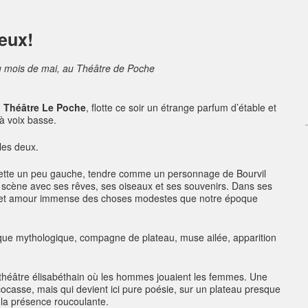
deux!
au mois de mai, au Théâtre de Poche
u Théâtre Le Poche
, flotte ce soir un étrange parfum d’étable et
 à voix basse.
les deux.
ouette un peu gauche, tendre comme un personnage de Bourvil
 scène avec ses rêves, ses oiseaux et ses souvenirs. Dans ses
 et cet amour immense des choses modestes que notre époque
sque mythologique, compagne de plateau, muse ailée, apparition
u théâtre élisabéthain où les hommes jouaient les femmes. Une
ocasse, mais qui devient ici pure poésie, sur un plateau presque
r la présence roucoulante.