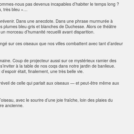
sommes-nous pas devenus incapables d’habiter le temps long ?
u, très bleu »…
sans prévenir. Dans une anecdote. Dans une phrase murmurée à
s plumes bleu-gris et blanches de Duchesse. Alors ce théâtre
, un morceau d’humanité recueilli avant disparition.
gé sur ces oiseaux que nos villes combattent avec tant d’ardeur
maine. Coup de projecteur aussi sur ce mystérieux ramier des
, s’inviter à la table de nos coqs dans notre jardin de banlieue.
’espoir était, finalement, une très belle vie.
réveil de celle qui parlait aux oiseaux — et peut-être même aux
’oiseau, avec le sourire d’une joie fraîche, loin des plaies du
rre ancienne.