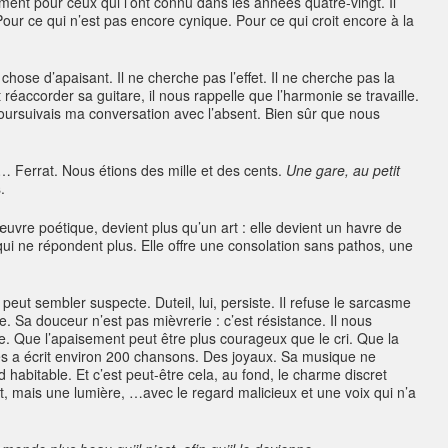
ment pour ceux qui l’ont connu dans les années quatre-vingt. Il
ur ce qui n’est pas encore cynique. Pour ce qui croit encore à la
chose d’apaisant. Il ne cherche pas l’effet. Il ne cherche pas la
t réaccorder sa guitare, il nous rappelle que l’harmonie se travaille.
poursuivais ma conversation avec l’absent. Bien sûr que nous
 Ferrat. Nous étions des mille et des cents.
Une gare, au petit
.
œuvre poétique, devient plus qu’un art : elle devient un havre de
ui ne répondent plus. Elle offre une consolation sans pathos, une
peut sembler suspecte. Duteil, lui, persiste. Il refuse le sarcasme
Sa douceur n’est pas mièvrerie : c’est résistance. Il nous
re. Que l’apaisement peut être plus courageux que le cri. Que la
es a écrit environ 200 chansons. Des joyaux. Sa musique ne
d habitable. Et c’est peut-être cela, au fond, le charme discret
ret, mais une lumière, …avec le regard malicieux et une voix qui n’a