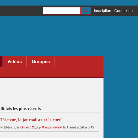
Inscription
Connexion
Vidéos
Groupes
Billets les plus récents
L'acteur, le journaliste et le curé
Publié(e) par
Gilbert Czuly-Msczanowski
le 1 août 2026 à 5:49