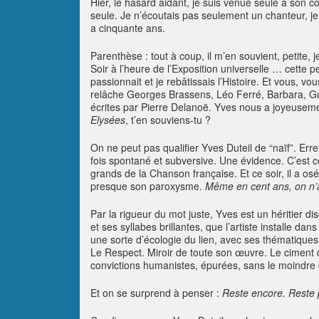
Hier, le hasard aidant, je suis venue seule à son co
seule. Je n’écoutais pas seulement un chanteur, j
a cinquante ans.
Parenthèse : tout à coup, il m’en souvient, petite,
Soir à l’heure de l’Exposition universelle … cette p
passionnait et je rebâtissais l’Histoire. Et vous, 
relâche Georges Brassens, Léo Ferré, Barbara, Guy
écrites par Pierre Delanoë. Yves nous a joyeusement
Elysées
, t’en souviens-tu ?
On ne peut pas qualifier Yves Duteil de “naïf”. Erreu
fois spontané et subversive. Une évidence. C’est ce
grands de la Chanson française. Et ce soir, il a os
presque son paroxysme.
Même en cent ans, on n’
Par la rigueur du mot juste, Yves est un héritier 
et ses syllabes brillantes, que l’artiste installe d
une sorte d’écologie du lien, avec ses thématiques fa
Le Respect. Miroir de toute son œuvre. Le ciment 
convictions humanistes, épurées, sans le moindre
Et on se surprend à penser :
Reste encore. Reste 