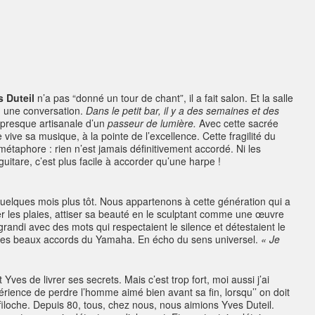
 Duteil
n’a pas “donné un tour de chant”, il a fait salon. Et la salle
enu une conversation.
Dans le petit bar, il y a des semaines et des
presque artisanale d’un
passeur de lumière.
Avec cette sacrée
 vive sa musique, à la pointe de l’excellence. Cette fragilité du
 métaphore : rien n’est jamais définitivement accordé. Ni les
guitare, c’est plus facile à accorder qu’une harpe !
lques mois plus tôt. Nous appartenons à cette génération qui a
r les plaies, attiser sa beauté en le sculptant comme une œuvre
grandi avec des mots qui respectaient le silence et détestaient le
s les beaux accords du Yamaha. En écho du sens universel.
« Je
 Yves de livrer ses secrets. Mais c’est trop fort, moi aussi j’ai
périence de perdre l’homme aimé bien avant sa fin, lorsqu’’ on doit
iloche. Depuis 80, tous, chez nous, nous aimions Yves Duteil.