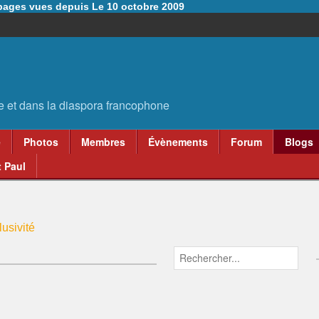
6 pages vues depuis Le 10 octobre 2009
e
Photos
Membres
Évènements
Forum
Blogs
 Paul
usivité