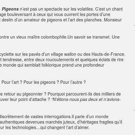
,
Pigeons
n’est pas un spectacle sur les volatiles. C’est un chant
mage bouleversant à ceux qui vous ouvrent les portes d’une
 destin d’un amateur de pigeons et l’art des planches. Monsieur
encontre un vieux maître colombophile.Un savoir se transmet. Une
cyclette sur les pavés d’un village wallon ou des Hauts-de-France.
t tendresse, entre deux roucoulements et quelques éclats de rire
e monde qui semblait folklorique prend une profondeur
 Pour l’art ? Pour les pigeons ? Pour l’autre ?
le retour au pigeonnier ? Pourquoi parcourent-ils des milliers de
ouver leur point d’attache ?
“N’étions-nous pas deux et n’avions-
discrètement de vastes interrogations.Il parle d’un monde
 authentiques devenues marchés juteux, d’héritages fragiles qu’il
pour les technologies…qui changent l’art d’aimer.