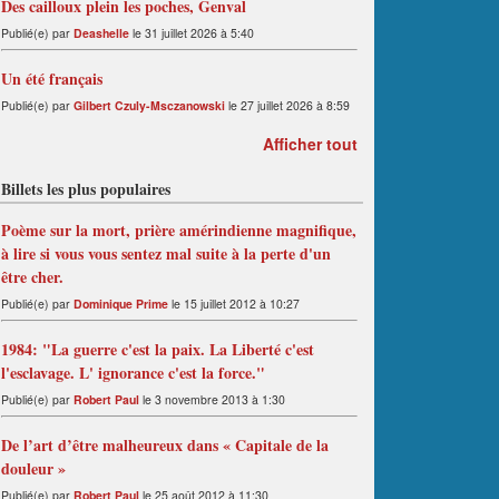
Des cailloux plein les poches, Genval
Publié(e) par
Deashelle
le 31 juillet 2026 à 5:40
Un été français
Publié(e) par
Gilbert Czuly-Msczanowski
le 27 juillet 2026 à 8:59
Afficher tout
Billets les plus populaires
Poème sur la mort, prière amérindienne magnifique,
à lire si vous vous sentez mal suite à la perte d'un
être cher.
Publié(e) par
Dominique Prime
le 15 juillet 2012 à 10:27
1984: "La guerre c'est la paix. La Liberté c'est
l'esclavage. L' ignorance c'est la force."
Publié(e) par
Robert Paul
le 3 novembre 2013 à 1:30
De l’art d’être malheureux dans « Capitale de la
douleur »
Publié(e) par
Robert Paul
le 25 août 2012 à 11:30