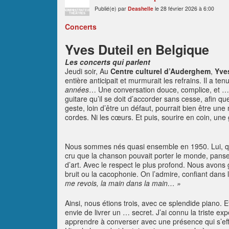
Publié(e) par
Deashelle
le 28 février 2026 à 6:00
ADMINISTRATEUR
THÉÂTRES
Concerts
Yves Duteil en Belgique
Les concerts qui parlent
Jeudi soir, Au
Centre culturel d’Auderghem
,
Yves
entière anticipait et murmurait les refrains. Il a t
années
… Une conversation douce, complice, et …
guitare qu’il se doit d’accorder sans cesse, afin que
geste, loin d’être un défaut, pourrait bien être une
cordes. Ni les cœurs. Et puis, sourire en coin, une 
Nous sommes nés quasi ensemble en 1950. Lui, que
cru que la chanson pouvait porter le monde, panse
d’art. Avec le respect le plus profond. Nous avons 
bruit ou la cacophonie. On l’admire, confiant dan
me revois, la main dans la main… »
Ainsi, nous étions trois, avec ce splendide piano. Et
envie de livrer un … secret. J’ai connu la triste ex
apprendre à converser avec une présence qui s’eff