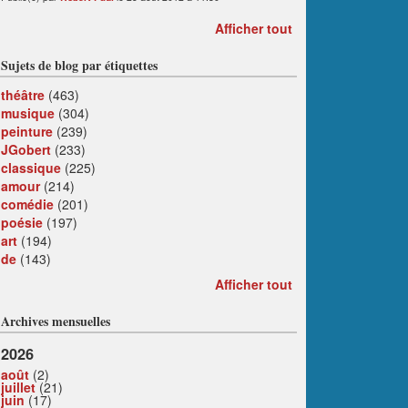
Afficher tout
Sujets de blog par étiquettes
théâtre
(463)
musique
(304)
peinture
(239)
JGobert
(233)
classique
(225)
amour
(214)
comédie
(201)
poésie
(197)
art
(194)
de
(143)
Afficher tout
Archives mensuelles
2026
août
(2)
juillet
(21)
juin
(17)