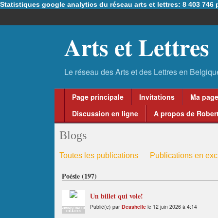
Statistiques google analytics du réseau arts et lettres: 8 403 74
Arts et Lettres
Page principale
Invitations
Ma pag
Discussion en ligne
A propos de Robert
Blogs
Toutes les publications
Publications en excl
Poésie (197)
Un billet qui vole!
Publié(e) par
Deashelle
le 12 juin 2026 à 4:14
ADMINISTRATEUR
THÉÂTRES