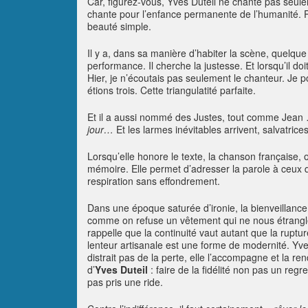
Car, figurez-vous, Yves Duteil ne chante pas seule
chante pour l’enfance permanente de l’humanité. Po
beauté simple.
Il y a, dans sa manière d’habiter la scène, quelque 
performance. Il cherche la justesse. Et lorsqu’il doi
Hier, je n’écoutais pas seulement le chanteur. Je 
étions trois. Cette triangulatité parfaite.
Et il a aussi nommé des Justes, tout comme Jean …
jour…
Et les larmes inévitables arrivent, salvatrices
Lorsqu’elle honore le texte, la chanson française, 
mémoire. Elle permet d’adresser la parole à ceux q
respiration sans effondrement.
Dans une époque saturée d’ironie, la bienveillance 
comme on refuse un vêtement qui ne nous étrangle. 
rappelle que la continuité vaut autant que la ruptu
lenteur artisanale est une forme de modernité. Yv
distrait pas de la perte, elle l’accompagne et la ren
d’
Yves Duteil
: faire de la fidélité non pas un reg
pas pris une ride.