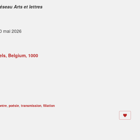
éseau Arts et lettres
30 mai 2026
ls, Belgium, 1000
ontre
,
poésie
,
transmission
,
filiation