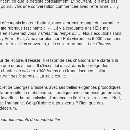
ncert, ce que je déteste cordialement. Et pourtant, je n’étais pas
e poursuivais une conversation commencée avec l’être aimé …il y
 je découpais le cœur battant, dans la première page du journal Le
etite rubrique fascinante : » … il y a cinquante ans ! Elle me
vous en souvenez-vous ?
C’était au temps où …
Nous écoutions sans
 Béart, Piaf, Aznavour bien sûr ! Puis vinrent les 5.000 chansons
 rafraichi les souvenirs, et la salle ronronnait.
Les Champs
r de lecture, il résiste. Il ressort de ses chansons une clarté à la
 que nous aimons. Il s’inscrit lui aussi, dans le cortège des
é chanter
La valse à 1000 temps
du Grand Jacques, imitant
aurait pas le temps…
La salle exulte.
discret de Georges Brassens avec ses belles exigences prosodiques
ans la proximité, la main tendue. Il pratique avec immense générosité,
vorites : la transmission, l’enfance, la fidélité, les racines… Bref,
de l’humanité. Ce qu’il sème à tous vents ? Rien que des
 décorum.
pour les enfants du monde entier