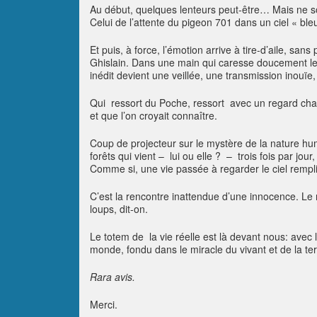
Au début, quelques lenteurs peut-être… Mais ne 
Celui de l’attente du pigeon 701 dans un ciel « ble
Et puis, à force, l’émotion arrive à tire-d’aile, 
Ghislain. Dans une main qui caresse doucement le
inédit devient une veillée, une transmission inouïe
Qui ressort du Poche, ressort avec un regard chan
et que l’on croyait connaître.
Coup de projecteur sur le mystère de la nature hu
forêts qui vient – lui ou elle ? – trois fois par jour
Comme si, une vie passée à regarder le ciel rempli d
C’est la rencontre inattendue d’une innocence. Le 
loups, dit-on.
Le totem de la vie réelle est là devant nous: avec l
monde, fondu dans le miracle du vivant et de la te
Rara avis.
Merci.