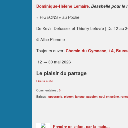
Dominique-Hélène Lemaire
, Deashelle pour le r
« PIGEONS » au Poche
De Kevin Defossez et Thierry Lefèvre | Du 12 au 
© Alice Piemme
Toujours ouvert
Chemin du Gymnase, 1A, Brusse
12 → 30 mai 2026
Le plaisir du partage
Lire la suite...
Commentaires :
0
Balises :
spectacle
,
pigeon
,
langue
,
passion
,
seul en scène
,
renc
Prendre un enfant par la main...