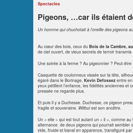
Spectacles
Pigeons, …car ils étaient 
Un homme qui chuchotait à l’oreille des pigeons 
Au cœur des bois, ceux du
Bois de la Cambre, a
de ciel ouvert, de vieux secrets de terroir transmis
Une soirée à la ferme ? Au pigeonnier ? Peut-être 
Casquette de coulonneux vissée sur la tête, silh
égaré dans le Borinage,
Kevin Defossez
entre en
yeux pétillent l’enfance, les fidélités anciennes
pressée ne regarde plus.
Et puis il y a Duchesse. Duchesse, ce pigeon pre
fragile et souveraine.
Witbui
est son ancêtre.
Un « elle » qui est tout autant un « il », comme a
alternance de deux pigeons qui pourrait sembler c
vide, fruste et banal en apparence, transfiguré pa