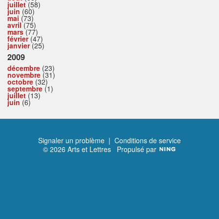
juillet
(58)
juin
(60)
mai
(73)
avril
(75)
mars
(77)
février
(47)
janvier
(25)
2009
décembre
(23)
novembre
(31)
octobre
(32)
septembre
(1)
juillet
(13)
juin
(6)
Signaler un problème
|
Conditions de service
© 2026 Arts et Lettres
Propulsé par