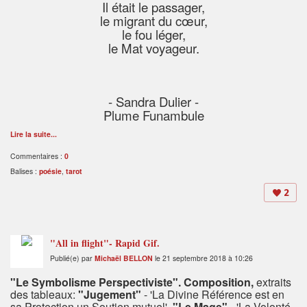
Il était le passager,
le migrant du cœur,
le fou léger,
le Mat voyageur.
- Sandra Dulier -
Plume Funambule
Lire la suite...
Commentaires :
0
Balises :
poésie
,
tarot
2
"All in flight"- Rapid Gif.
Publié(e) par
Michaël BELLON
le 21 septembre 2018 à 10:26
"Le Symbolisme Perspectiviste". Composition,
extraits
des tableaux:
"Jugement"
-
'La Divine Référence est en
sa Protection un Soutien mutuel',
"Le Mage"
- 'La Volonté