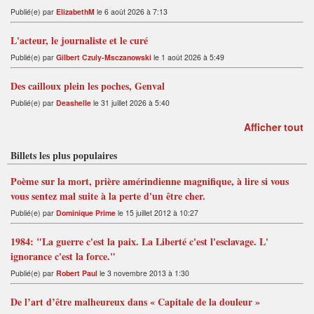
Publié(e) par
ElizabethM
le 6 août 2026 à 7:13
L'acteur, le journaliste et le curé
Publié(e) par
Gilbert Czuly-Msczanowski
le 1 août 2026 à 5:49
Des cailloux plein les poches, Genval
Publié(e) par
Deashelle
le 31 juillet 2026 à 5:40
Afficher tout
Billets les plus populaires
Poème sur la mort, prière amérindienne magnifique, à lire si vous
vous sentez mal suite à la perte d'un être cher.
Publié(e) par
Dominique Prime
le 15 juillet 2012 à 10:27
1984: "La guerre c'est la paix. La Liberté c'est l'esclavage. L'
ignorance c'est la force."
Publié(e) par
Robert Paul
le 3 novembre 2013 à 1:30
De l’art d’être malheureux dans « Capitale de la douleur »