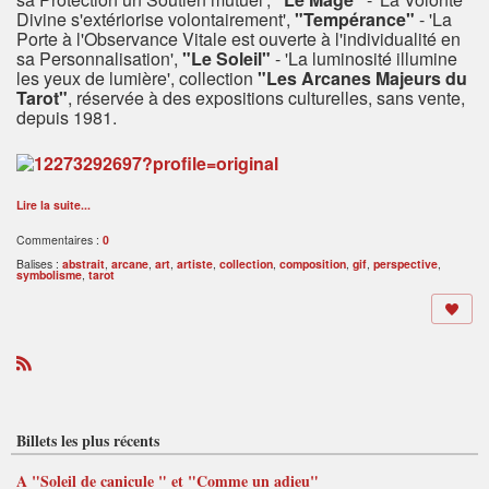
Divine s'extériorise volontairement',
"Tempérance"
- 'La
Porte à l'Observance Vitale est ouverte à l'individualité en
sa Personnalisation',
"Le Soleil"
- 'La luminosité illumine
les yeux de lumière', collection
"Les Arcanes Majeurs du
Tarot"
, réservée à des expositions culturelles, sans vente,
depuis 1981.
Lire la suite...
Commentaires :
0
Balises :
abstrait
,
arcane
,
art
,
artiste
,
collection
,
composition
,
gif
,
perspective
,
symbolisme
,
tarot
R
S
S
Billets les plus récents
A "Soleil de canicule " et "Comme un adieu"