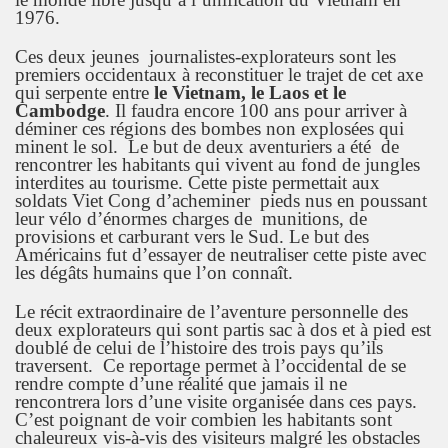
1976.
Ces deux jeunes journalistes-explorateurs sont les
premiers occidentaux à reconstituer le trajet de cet axe
qui serpente entre
le Vietnam, le Laos et le
Cambodge
. Il faudra encore 100 ans pour arriver à
déminer ces régions des bombes non explosées qui
minent le sol. Le but de deux aventuriers a été de
rencontrer les habitants qui vivent au fond de jungles
interdites au tourisme. Cette piste permettait aux
soldats Viet Cong d’acheminer pieds nus en poussant
leur vélo d’énormes charges de munitions, de
provisions et carburant vers le Sud. Le but des
Américains fut d’essayer de neutraliser cette piste avec
les dégâts humains que l’on connaît.
Le récit extraordinaire de l’aventure personnelle des
deux explorateurs qui sont partis sac à dos et à pied est
doublé de celui de l’histoire des trois pays qu’ils
traversent. Ce reportage permet à l’occidental de se
rendre compte d’une réalité que jamais il ne
rencontrera lors d’une visite organisée dans ces pays.
C’est poignant de voir combien les habitants sont
chaleureux vis-à-vis des visiteurs malgré les obstacles