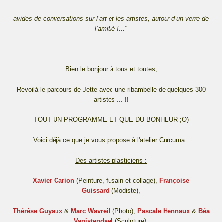
avides de conversations sur l’art et les artistes, autour d’un verre de
l’amitié !..."
Bien le bonjour à tous et toutes,
Revoilà le parcours de Jette avec une ribambelle de quelques 300
artistes ... !!
TOUT UN PROGRAMME ET QUE DU BONHEUR ;O)
Voici déjà ce que je vous propose à l'atelier Curcuma :
Des artistes plasticiens :
Xavier Carion
(Peinture, fusain et collage),
Françoise
Guissard
(Modiste),
Thérèse Guyaux
&
Marc Wavreil
(Photo),
Pascale Hennaux
&
Béa
Vanistendael
(Sculpture),