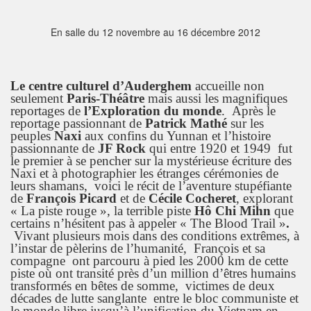
En salle du 12 novembre au 16 décembre 2012
Le centre culturel d’Auderghem
accueille non
seulement
Paris-Théâtre
mais aussi les magnifiques
reportages de
l’Exploration du monde
. Après le
reportage passionnant de
Patrick Mathé
sur les
peuples
Naxi
aux confins du Yunnan et l’histoire
passionnante de
JF Rock
qui entre 1920 et 1949 fut
le premier à se pencher sur la mystérieuse écriture des
Naxi et à photographier les étranges cérémonies de
leurs shamans, voici le récit de l’aventure stupéfiante
de
François Picard
et de
Cécile Cocheret
, explorant
« La piste rouge », la terrible piste
Hô Chi Mihn
que
certains n’hésitent pas à appeler « The Blood Trail »
.
Vivant plusieurs mois dans des conditions extrêmes, à
l’instar de pèlerins de l’humanité, François et sa
compagne ont parcouru à pied les 2000 km de cette
piste où ont transité près d’un million d’êtres humains
transformés en bêtes de somme, victimes de deux
décades de lutte sanglante entre le bloc communiste et
le monde libre jusqu’à l’unification du Vietnam en