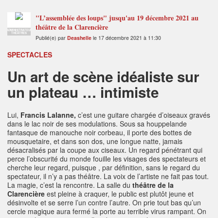
"L’assemblée des loups" jusqu'au 19 décembre 2021 au
théâtre de la Clarencière
ADMINISTRATEUR
THÉÂTRES
Publié(e) par
Deashelle
le 17 décembre 2021 à 11:30
SPECTACLES
Un art de scène idéaliste sur
un plateau … intimiste
Lui,
Francis Lalanne,
c’est une guitare chargée d’oiseaux gravés
dans le lac noir de ses modulations. Sous sa houppelande
fantasque de manouche noir corbeau, il porte des bottes de
mousquetaire, et dans son dos, une longue natte, jamais
désacralisés par la coupe aux ciseaux. Un regard pénétrant qui
perce l’obscurité du monde fouille les visages des spectateurs et
cherche leur regard, puisque , par définition, sans le regard du
spectateur, il n’y a pas théâtre. La voix de l’artiste ne fait pas tout.
La magie, c’est la rencontre. La salle du
théâtre de la
Clarencière
est pleine à craquer, le public est plutôt jeune et
désinvolte et se serre l’un contre l’autre. On prie tout bas qu’un
cercle magique aura fermé la porte au terrible virus rampant. On