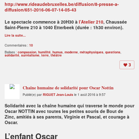
http://www.rideaudebruxelles.be/diffusion/8-presse-a-
diffusion/651-2016-06-07-14-05-43
Le spectacle commence à 20H30 à
l’Atelier 210
, Chaussée
Saint-Pierre 210 à 1040 Etterbeek (durée : 1h30 environ).
Lire la suite...
Commentaires :
10
Balises :
compassion
,
humilité
,
humus
,
moderne
,
métaphysiques
,
questions
,
solidarité
,
surréalisme
,
terre
,
théâtre
3
Chaîne humaine de solidarité pour Oscar Nottin
Publié(e) par
RIGUET Jean-Louis
le 1 août 2016 à 9:57
Solidarité avec la chaîne humaine qui traverse le monde pour
Oscar NOTTIN avec toutes les petites souris de Bout de
Zinc, amitiés à ses parents, Virginie et Pascal, et courage à
Oscar.
L’enfant Oscar