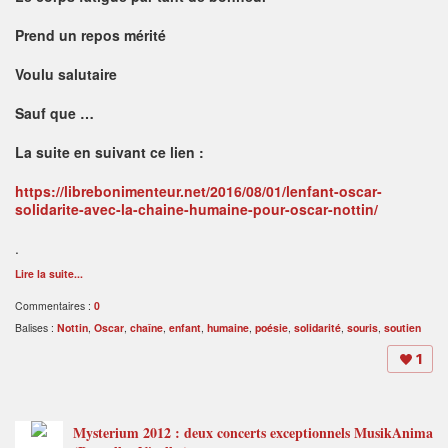
Prend un repos mérité
Voulu salutaire
Sauf que …
La suite en suivant ce lien :
https://librebonimenteur.net/2016/08/01/lenfant-oscar-
solidarite-avec-la-chaine-humaine-pour-oscar-nottin/
.
Lire la suite...
Commentaires :
0
Balises :
Nottin
,
Oscar
,
chaîne
,
enfant
,
humaine
,
poésie
,
solidarité
,
souris
,
soutien
1
Mysterium 2012 : deux concerts exceptionnels MusikAnima