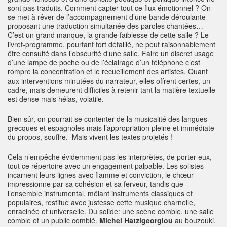
sont pas traduits. Comment capter tout ce flux émotionnel ? On
se met à rêver de l’accompagnement d’une bande déroulante
proposant une traduction simultanée des paroles chantées…
C’est un grand manque, la grande faiblesse de cette salle ? Le
livret-programme, pourtant fort détaillé, ne peut raisonnablement
être consulté dans l’obscurité d’une salle. Faire un discret usage
d’une lampe de poche ou de l’éclairage d’un téléphone c’est
rompre la concentration et le recueillement des artistes. Quant
aux interventions minutées du narrateur, elles offrent certes, un
cadre, mais demeurent difficiles à retenir tant la matière textuelle
est dense mais hélas, volatile.
Bien sûr, on pourrait se contenter de la musicalité des langues
grecques et espagnoles mais l’appropriation pleine et immédiate
du propos, souffre. Mais vivent les textes projetés !
Cela n’empêche évidemment pas les interprètes, de porter eux,
tout ce répertoire avec un engagement palpable. Les solistes
incarnent leurs lignes avec flamme et conviction, le chœur
impressionne par sa cohésion et sa ferveur, tandis que
l’ensemble instrumental, mêlant instruments classiques et
populaires, restitue avec justesse cette musique charnelle,
enracinée et universelle. Du solide: une scène comble, une salle
comble et un public comblé.
Michel Hatzigeorgiou
au bouzouki.