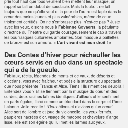
prie tout haut que tous veuillent bien mettent leur masque, un
rappel se fait en début de spectacle. Mais la foule… ne fait
toujours que ce qu’elle veut et la peur de l’autre est tapie dans le
cœur des moins jeunes et plus vulnérables, même de ceux
triplement certifiés. On ne s’embrasse plus, n’est-ce pas ? Juste
avec les yeux, disions nous à
Fabienne Govaerts,
la pétulante
directrice du Théâtre qui garde courageusement le cap à travers
les bourrasques culturelles ambiantes. Son masque à paillettes
de bronze est son armure.
« L’art vivant est mon droit ! »
Des Contes d’hiver pour réchauffer les
cœurs servis en duo dans un spectacle
qui a de la gueule.
Fabliaux, récits, légendes de monts et de vaux, de déserts et
d’océans, voici avec fraîcheur et poésie la structure du spectacle
que nous présente Francis et Alice. Tiens ! Ils riment ces deux-là !
Entendez vous ? Et se tiennent par la musique du cœur et des
cordes, deux racines latines identiques d’ailleurs et le sentiment
en parts égales, fiché comme un étendard dans le corps et l’âme
Lalanne. Jolie recette !
“Deux
étions et n’avions qu’un cœur”.
Alice sort de l’ombre et joue du violoncelle, les yeux fermés,
paupières nacrées d’or, visage de madone et chevelure d’ange
lisse, elle est son égérie qui lui met les larmes aux yeux.