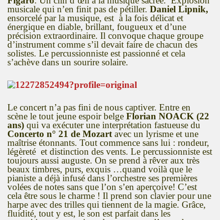
Figaro
. Un clin d’œil à la musique sacrée. Explosion
musicale qui n’en finit pas de pétiller.
Daniel Lipnik,
ensorcelé par la musique, est à la fois délicat et
énergique en diable, brillant, fougueux et d’une
précision extraordinaire. Il convoque chaque groupe
d’instrument comme s’il devait faire de chacun des
solistes. Le percussionniste est passionné et cela
s’achève dans un sourire solaire.
Le concert n’a pas fini de nous captiver. Entre en
scène le tout jeune espoir belge
Florian NOACK (22
ans)
qui va exécuter une interprétation fastueuse du
Concerto n° 21 de Mozart
avec un lyrisme et une
maîtrise étonnants. Tout commence sans lui : rondeur,
légèreté et distinction des vents. Le percussionniste est
toujours aussi auguste. On se prend à rêver aux très
beaux timbres, purs, exquis …quand voilà que le
pianiste a déjà infusé dans l’orchestre ses premières
volées de notes sans que l’on s’en aperçoive! C’est
cela être sous le charme ! Il prend son clavier pour une
harpe avec des trilles qui tiennent de la magie. Grâce,
fluidité, tout y est, le son est parfait dans les