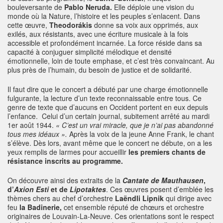
bouleversante de
Pablo Neruda.
Elle déploie une vision du
monde où la Nature, l’histoire et les peuples s’enlacent. Dans
cette œuvre,
Theodorákis
donne sa voix aux opprimés, aux
exilés, aux résistants, avec une écriture musicale à la fois
accessible et profondément incarnée. La force réside dans sa
capacité à conjuguer simplicité mélodique et densité
émotionnelle, loin de toute emphase, et c’est très convaincant. Au
plus près de l’humain, du besoin de justice et de solidarité.
Il faut dire que le concert a débuté par une charge émotionnelle
fulgurante, la lecture d’un texte reconnaissable entre tous. Ce
genre de texte que d’aucuns en Occident portent en eux depuis
l’enfance. Celui d’un certain journal, subitement arrêté au mardi
1er août 1944.
« C’est un vrai miracle, que je n’ai pas abandonné
tous mes idéaux ».
Après la voix de la jeune Anne Frank, le chant
s’élève. Dès lors, avant même que le concert ne débute, on a les
yeux remplis de larmes pour accueillir
les premiers chants de
résistance inscrits au programme.
On découvre ainsi des extraits de la
Cantate de Mauthausen
,
d’
Axion Esti
et de
Lipotaktes
. Ces œuvres posent d’emblée les
thèmes chers au chef d’orchestre
Laëndli Lipnik
qui dirige avec
feu
la Badinerie,
cet ensemble réputé de chœurs et orchestre
originaires de Louvain-La-Neuve. Ces orientations sont le respect