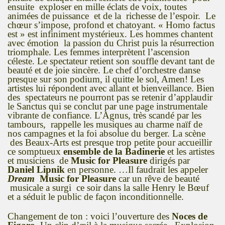
ensuite exploser en mille éclats de voix, toutes
animées de puissance et de la richesse de l’espoir. Le
chœur s’impose, profond et chatoyant. « Homo factus
est » est infiniment mystérieux. Les hommes chantent
avec émotion la passion du Christ puis la résurrection
triomphale. Les femmes interprètent l’ascension
céleste. Le spectateur retient son souffle devant tant de
beauté et de joie sincère. Le chef d’orchestre danse
presque sur son podium, il quitte le sol, Amen! Les
artistes lui répondent avec allant et bienveillance. Bien
des spectateurs ne pourront pas se retenir d’applaudir
le Sanctus qui se conclut par une page instrumentale
vibrante de confiance. L’Agnus, très scandé par les
tambours, rappelle les musiques au charme naïf de
nos campagnes et la foi absolue du berger. La scène
des Beaux-Arts est presque trop petite pour accueillir
ce somptueux
ensemble de la Badinerie
et les artistes
et musiciens de
Music for Pleasure
dirigés par
Daniel Lipnik
en personne. …Il faudrait les appeler
Dream
Music for Pleasure
car un rêve de beauté
musicale a surgi ce soir dans la salle Henry le Bœuf
et a séduit le public de façon inconditionnelle.
Changement de ton : voici l’ouverture des
Noces de