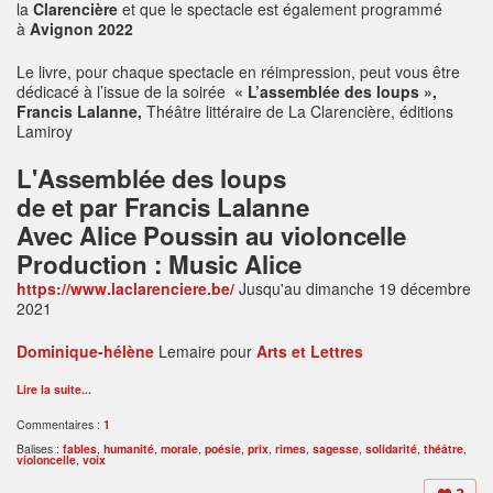
la
Clarencière
et que le spectacle est également programmé
à
Avignon 2022
Le livre, pour chaque spectacle en réimpression, peut vous être
dédicacé à l’issue de la soirée
« L’assemblée des loups »,
Francis Lalanne,
Théâtre littéraire de La Clarencière, éditions
Lamiroy
L'Assemblée des loups
de et par Francis Lalanne
Avec Alice Poussin au violoncelle
Production : Music Alice
https://www.laclarenciere.be/
Jusqu'au dimanche 19 décembre
2021
Dominique-hélène
Lemaire pour
Arts et Lettres
Lire la suite...
Commentaires :
1
Balises :
fables
,
humanité
,
morale
,
poésie
,
prix
,
rimes
,
sagesse
,
solidarité
,
théâtre
,
violoncelle
,
voix