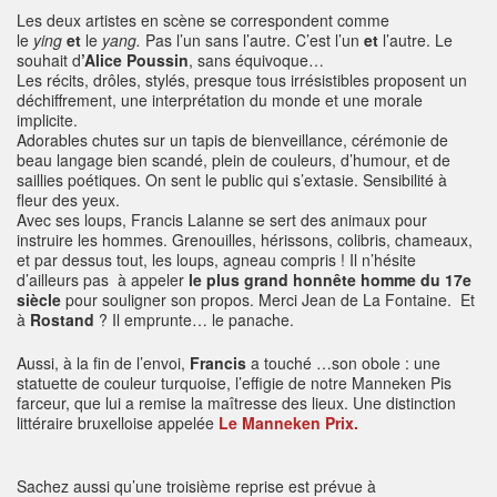
Les deux artistes en scène se correspondent comme
le
ying
et
le
yang.
Pas l’un sans l’autre. C’est l’un
et
l’autre. Le
souhait d
’Alice Poussin
, sans équivoque…
Les récits, drôles, stylés, presque tous irrésistibles proposent un
déchiffrement, une interprétation du monde et une morale
implicite.
Adorables chutes sur un tapis de bienveillance, cérémonie de
beau langage bien scandé, plein de couleurs, d’humour, et de
saillies poétiques. On sent le public qui s’extasie. Sensibilité à
fleur des yeux.
Avec ses loups, Francis Lalanne se sert des animaux pour
instruire les hommes. Grenouilles, hérissons, colibris, chameaux,
et par dessus tout, les loups, agneau compris ! Il n’hésite
d’ailleurs pas à appeler
le plus grand honnête homme du 17e
siècle
pour souligner son propos. Merci Jean de La Fontaine. Et
à
Rostand
? Il emprunte… le panache.
Aussi, à la fin de l’envoi,
Francis
a touché …son obole : une
statuette de couleur turquoise, l’effigie de notre Manneken Pis
farceur, que lui a remise la maîtresse des lieux. Une distinction
littéraire bruxelloise appelée
Le Manneken Prix.
Sachez aussi qu’une troisième reprise est prévue à