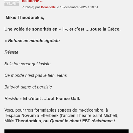
Badinerie ...
ADMINISTRATEUR
THÉÂTRES
Publié(e) par
Deashelle
le 18 décembre 2025 à 10:51
Míkis Theodorákis,
U
ne volée de sonorités en « i », et c’est ….toute la Grèce.
«
Refuse ce monde égoïste
Résiste
Suis ton cœur qui insiste
Ce monde n’est pas le tien, viens
Bats-toi, signe et persiste
Résiste »
Et c’était …tout France Gall.
Voici, pour trois formidables soirées de mi-décembre, à
l’Espace
Novum
à Etterbeek (l’ancien Théâtre Saint-Michel),
Míkis
Theodorákis, ou
Quand le chant
EST
résistance !