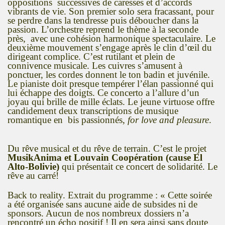
oppositions successives de caresses et d’accords
vibrants de vie. Son premier solo sera fracassant, pour
se perdre dans la tendresse puis déboucher dans la
passion. L’orchestre reprend le thème à la seconde
près, avec une cohésion harmonique spectaculaire. Le
deuxième mouvement s’engage après le clin d’œil du
dirigeant complice. C’est rutilant et plein de
connivence musicale. Les cuivres s’amusent à
ponctuer, les cordes donnent le ton badin et juvénile.
Le pianiste doit presque tempérer l’élan passionné qui
lui échappe des doigts. Ce concerto a l’allure d’un
joyau qui brille de mille éclats. Le jeune virtuose offre
candidement deux transcriptions de musique
romantique en bis passionnés,
for love and pleasure
.
Du rêve musical et du rêve de terrain. C’est le projet
MusikAnima et Louvain Coopération (cause El
Alto-Bolivie)
qui présentait ce concert de solidarité. Le
rêve au carré!
Back to reality. Extrait du programme : « Cette soirée
a été organisée sans aucune aide de subsides ni de
sponsors. Aucun de nos nombreux dossiers n’a
rencontré un écho positif ! Il en sera ainsi sans doute