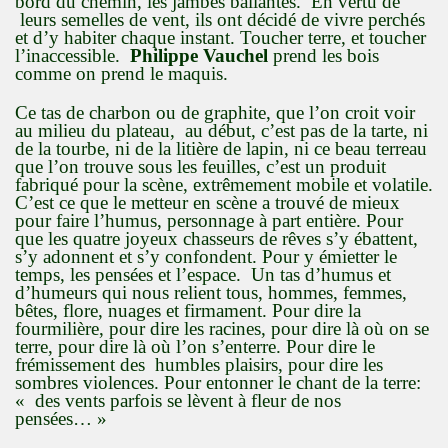
bord du chemin, les jambes ballantes. En vertu de
leurs semelles de vent, ils ont décidé de vivre perchés
et d’y habiter chaque instant. Toucher terre, et toucher
l’inaccessible.
Philippe Vauchel
prend les bois
comme on prend le maquis.
Ce tas de charbon ou de graphite, que l’on croit voir
au milieu du plateau, au début, c’est pas de la tarte, ni
de la tourbe, ni de la litière de lapin, ni ce beau terreau
que l’on trouve sous les feuilles, c’est un produit
fabriqué pour la scène, extrêmement mobile et volatile.
C’est ce que le metteur en scène a trouvé de mieux
pour faire l’humus, personnage à part entière. Pour
que les quatre joyeux chasseurs de rêves s’y ébattent,
s’y adonnent et s’y confondent. Pour y émietter le
temps, les pensées et l’espace. Un tas d’humus et
d’humeurs qui nous relient tous, hommes, femmes,
bêtes, flore, nuages et firmament. Pour dire la
fourmilière, pour dire les racines, pour dire là où on se
terre, pour dire là où l’on s’enterre. Pour dire le
frémissement des humbles plaisirs, pour dire les
sombres violences. Pour entonner le chant de la terre:
« des vents parfois se lèvent à fleur de nos
pensées… »