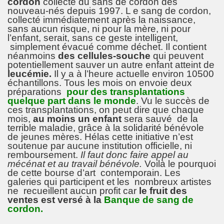
cordon
collecte du sans de cordon des
nouveau-nés depuis 1997. L e sang de cordon,
collecté immédiatement après la naissance,
sans aucun risque, ni pour la mère, ni pour
l’enfant, serait, sans ce geste intelligent,
simplement évacué comme déchet. Il contient
néanmoins
des cellules-souche
qui peuvent
potentiellement sauver un autre enfant atteint de
leucémie.
Il y a à l’heure actuelle environ 10500
échantillons. Tous les mois on envoie deux
préparations
pour des transplantations
quelque part dans le monde
. Vu le succès de
ces transplantations, on peut dire que chaque
mois,
au moins un enfant
sera sauvé de la
terrible maladie, grâce à la solidarité bénévole
de jeunes mères. Hélas cette initiative n’est
soutenue par aucune institution officielle, ni
remboursement.
Il faut donc faire appel au
mécénat et au travail bénévole.
Voilà le pourquoi
de cette bourse d’art contemporain. Les
galeries qui participent et les nombreux artistes
ne recueillent aucun profit car
le fruit des
ventes est versé à la
Banque de sang de
cordon.