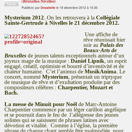
(Bruxelles-Nivelles)
ADMINISTRATEUR
THÉÂTRES
Publié(e) par
Deashelle
le 19 décembre 2012 à 10:30
Mysterium 2012
. On les retrouvera à la
Collégiale
Sainte-Gertrude à Nivelles le 21 décembre 2012.
Une affiche de
rêve réunissait hier
soir au
Palais des
Beaux-Arts de
Bruxelles
de jeunes talents exceptionnels autour d’un
joyeux mage de la musique :
Daniel Lipnik
, un esprit
engagé, créatif, optimiste et bourré d’inventivité et de
chaleur humaine. C’et l’animus de
MusikAnima
. Le
concert, nommé
Mysterium
, présentait un triptyque
de musique de rêve et d’exultation produite par des
compositeurs célèbres :
Charpentier, Mozart et
Bach.
La messe de Minuit pour Noël
de Marc-Antoine
Charpentier commence par un léger carillon angélique
et se poursuit dans le feu de l’allégresse des jeunes
solistes qui se saisissent de phrases latines avec
dévotion et vitalité. Comme à l’église, la première
phrase de chaque chant semble être psalmodiée pour