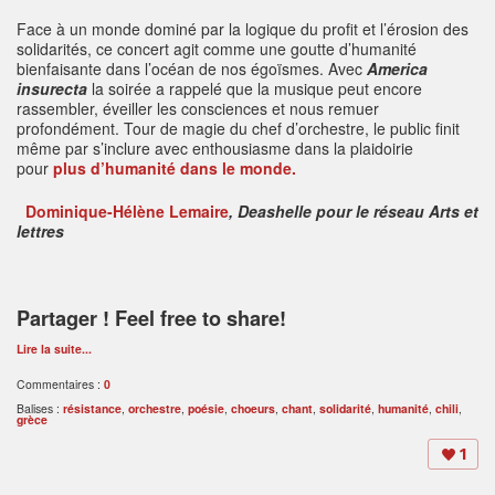
Face à un monde dominé par la logique du profit et l’érosion des
solidarités, ce concert agit comme une goutte d’humanité
bienfaisante dans l’océan de nos égoïsmes. Avec
America
insurecta
la soirée a rappelé que la musique peut encore
rassembler, éveiller les consciences et nous remuer
profondément. Tour de magie du chef d’orchestre, le public finit
même par s’inclure avec enthousiasme dans la plaidoirie
pour
plus d’humanité dans le monde.
Dominique-Hélène Lemaire
, Deashelle pour le réseau Arts et
lettres
Partager ! Feel free to share!
Lire la suite...
Commentaires :
0
Balises :
résistance
,
orchestre
,
poésie
,
choeurs
,
chant
,
solidarité
,
humanité
,
chili
,
grèce
1