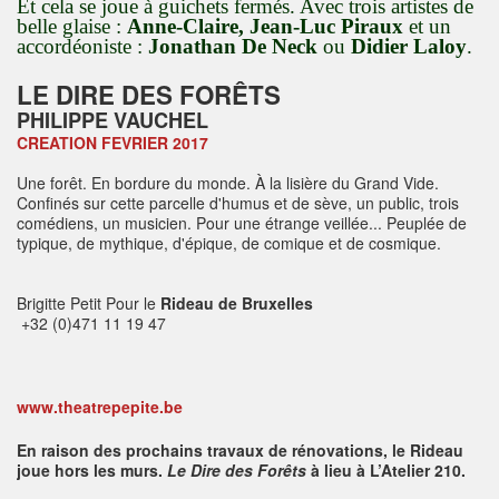
Et cela se joue à guichets fermés. Avec trois artistes de
belle glaise :
Anne-Claire, Jean-Luc Piraux
et un
accordéoniste :
Jonathan De Neck
ou
Didier Laloy
.
LE DIRE DES FORÊTS
PHILIPPE VAUCHEL
CREATION FEVRIER 2017
Une forêt. En bordure du monde. À la lisière du Grand Vide.
Confinés sur cette parcelle d'humus et de sève, un public, trois
comédiens, un musicien. Pour une étrange veillée... Peuplée de
typique, de mythique, d'épique, de comique et de cosmique.
Brigitte Petit Pour le
Rideau de Bruxelles
+32 (0)471 11 19 47
www.theatrepepite.be
En raison des prochains travaux de rénovations, le Rideau
joue hors les murs.
Le Dire des Forêts
à lieu à L’Atelier 210.