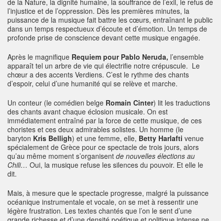
de la Nature, la dignité humaine, la souffrance de l’exil, le refus de
l’injustice et de l’oppression. Dès les premières minutes, la
puissance de la musique fait battre les cœurs, entraînant le public
dans un temps respectueux d’écoute et d’émotion. Un temps de
profonde prise de conscience devant cette musique engagée.
Après le magnifique
Requiem pour Pablo Neruda,
l’ensemble
apparaît tel un arbre de vie qui électrifie notre crépuscule. Le
chœur a des accents Verdiens. C’est le rythme des chants
d’espoir, celui d’une humanité qui se relève et marche.
Un conteur (le comédien belge
Romain Cinter
) lit les traductions
des chants avant chaque éclosion musicale. On est
immédiatement entraîné par la force de cette musique, de ces
choristes et ces deux admirables solistes. Un homme (le
baryton
Kris Belligh
) et une femme, elle,
Betty Harlafti
venue
spécialement de Grèce pour ce spectacle de trois jours, alors
qu’au même moment s’organisent
de nouvelles élections au
Chili…
Oui, la musique refuse les silences du pouvoir. Et elle le
dit.
Mais, à mesure que le spectacle progresse, malgré la puissance
océanique instrumentale et vocale, on se met à ressentir une
légère frustration. Les textes chantés que l’on le sent d’une
grande richesse et d’une densité poétique et politique intense ne