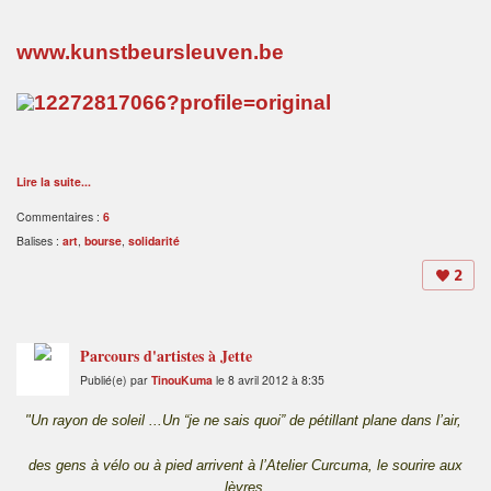
www.kunstbeursleuven.be
Lire la suite...
Commentaires :
6
Balises :
art
,
bourse
,
solidarité
2
Parcours d'artistes à Jette
Publié(e) par
TinouKuma
le 8 avril 2012 à 8:35
"Un rayon de soleil ...Un “je ne sais quoi” de pétillant plane dans l’air,
des gens à vélo ou à pied arrivent à l’Atelier Curcuma, le sourire aux
lèvres