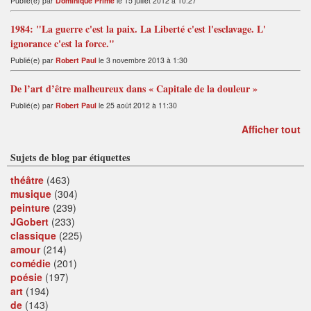
Publié(e) par
Dominique Prime
le 15 juillet 2012 à 10:27
1984: "La guerre c'est la paix. La Liberté c'est l'esclavage. L'
ignorance c'est la force."
Publié(e) par
Robert Paul
le 3 novembre 2013 à 1:30
De l’art d’être malheureux dans « Capitale de la douleur »
Publié(e) par
Robert Paul
le 25 août 2012 à 11:30
Afficher tout
Sujets de blog par étiquettes
théâtre
(463)
musique
(304)
peinture
(239)
JGobert
(233)
classique
(225)
amour
(214)
comédie
(201)
poésie
(197)
art
(194)
de
(143)