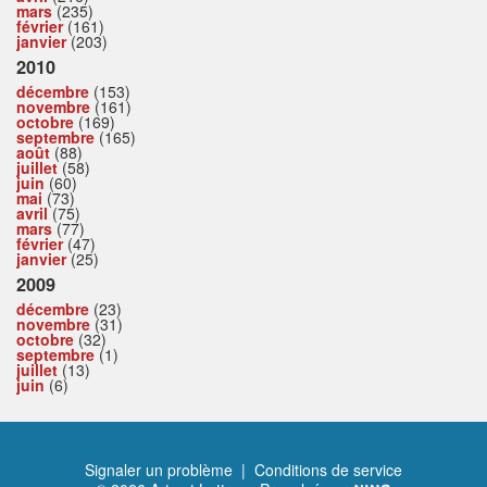
mars
(235)
février
(161)
janvier
(203)
2010
décembre
(153)
novembre
(161)
octobre
(169)
septembre
(165)
août
(88)
juillet
(58)
juin
(60)
mai
(73)
avril
(75)
mars
(77)
février
(47)
janvier
(25)
2009
décembre
(23)
novembre
(31)
octobre
(32)
septembre
(1)
juillet
(13)
juin
(6)
Signaler un problème
|
Conditions de service