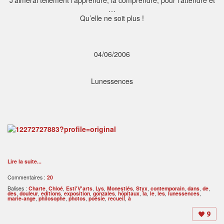
J’aimerai tellement l’apprendre, la comprendre, pour l’attendre et
…
Qu’elle ne soit plus !
04/06/2006
Lunessences
Lire la suite...
Commentaires :
20
Balises :
Charte
,
Chloé
,
Esti'V'arts
,
Lys
,
Monestiés
,
Styx
,
contemporain
,
dans
,
de
,
des
,
douleur
,
editions
,
exposition
,
gonzales
,
hôpitaux
,
la
,
le
,
les
,
lunessences
,
marie-ange
,
philosophe
,
photos
,
poésie
,
recueil
,
à
9