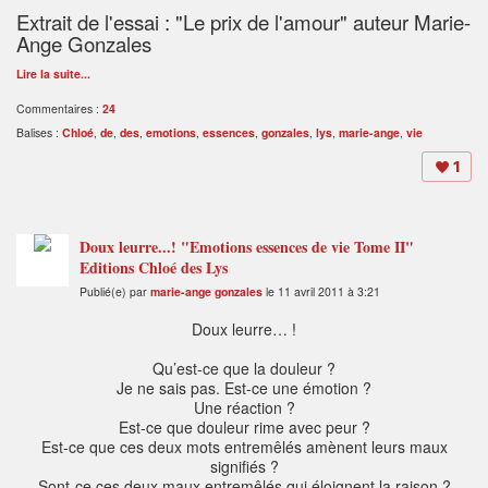
Extrait de l'essai : "Le prix de l'amour" auteur Marie-
Ange Gonzales
Lire la suite...
Commentaires :
24
Balises :
Chloé
,
de
,
des
,
emotions
,
essences
,
gonzales
,
lys
,
marie-ange
,
vie
1
Doux leurre...! "Emotions essences de vie Tome II"
Editions Chloé des Lys
Publié(e) par
marie-ange gonzales
le 11 avril 2011 à 3:21
Doux leurre… !
Qu’est-ce que la douleur ?
Je ne sais pas. Est-ce une émotion ?
Une réaction ?
Est-ce que douleur rime avec peur ?
Est-ce que ces deux mots entremêlés amènent leurs maux
signifiés ?
Sont-ce ces deux maux entremêlés qui éloignent la raison ?