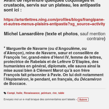
crustacés, servis sur un plateau, les antipastis
sont ici :
https://artsrtlettres.ning.com/profiles/blogs/frangipane-
et-autres-menus-plaisirs-antipastis?xg_source=activity
Michel Lansardière (texte et photos
, sauf mention
contraire
)
*
Marguerite de Navarre (ou d’Angoulême, ou
d’Alençon), reine de Navarre, sœur et conseillère de
François 1er, grand-mère d’Henri IV, femme de lettres,
protectrice de Rabelais et de Lefèvre D’Etaples, des
humanistes en général, diplomate, elle sauva ainsi la
mise aussi bien à Clément Marot qu’à son frère
François fait prisonnier à Pavie. On lui doit notamment
l’
Heptaméron
, le pendant, en français, du
Décaméron
de Boccace.
Campi
,
Italie
,
Renaissance
,
peinture
,
rire
,
table
B
ali
Envoyez-moi un e-mail lorsque des commentaires sont laissés –
Suivre
s
e
s
: