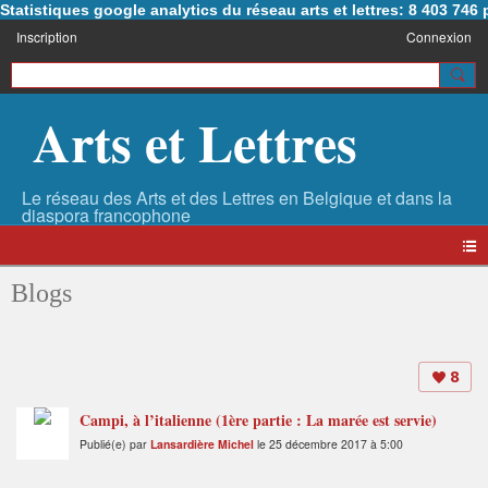
Statistiques google analytics du réseau arts et lettres: 8 403 74
Inscription
Connexion
Arts et Lettres
Blogs
8
Campi, à l’italienne (1ère partie : La marée est servie)
Publié(e) par
Lansardière Michel
le 25 décembre 2017 à 5:00