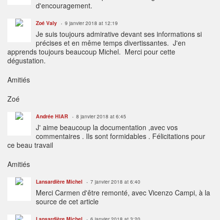
d'encouragement.
Zoé Valy
9 janvier 2018 at 12:19
Je suis toujours admirative devant ses informations si
précises et en même temps divertissantes. J'en
apprends toujours beaucoup Michel. Merci pour cette
dégustation.
Amitiés
Zoé
Andrée HIAR
8 janvier 2018 at 6:45
J' aime beaucoup la documentation ,avec vos
commentaires . Ils sont formidables . Félicitations pour
ce beau travail
Amitiés
Lansardière Michel
7 janvier 2018 at 6:40
Merci Carmen d'être remonté, avec Vicenzo Campi, à la
source de cet article
Lansardière Michel
6 janvier 2018 at 3:20