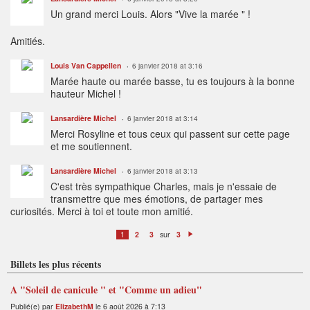
Un grand merci Louis. Alors "Vive la marée " !
Amitiés.
Louis Van Cappellen
6 janvier 2018 at 3:16
Marée haute ou marée basse, tu es toujours à la bonne
hauteur Michel !
Lansardière Michel
6 janvier 2018 at 3:14
Merci Rosyline et tous ceux qui passent sur cette page
et me soutiennent.
Lansardière Michel
6 janvier 2018 at 3:13
C'est très sympathique Charles, mais je n'essaie de
transmettre que mes émotions, de partager mes
curiosités. Merci à toi et toute mon amitié.
sur
1
2
3
3
S
ui
v
Billets les plus récents
a
n
t
A "Soleil de canicule " et "Comme un adieu"
Publié(e) par
ElizabethM
le 6 août 2026 à 7:13