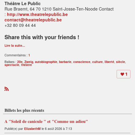
Théâtre Le Public
Rue Braemt, 64 70 1210 Saint-Josse-Ten-Noode Contact
:
http://www.theatrelepublic.be
contact@theatrelepublic.be
+32 80 09 44 44
Share this with your friends !
Lire la suite...
Commentaires :
1
Balises :
20e
,
Zweig
,
autobiographie
,
barbarie
,
conscience
,
culture
,
liberté
,
siècle
,
spectacle
,
théâtre
1
R
S
S
Billets les plus récents
A "Soleil de canicule " et "Comme un adieu"
Publié(e) par
ElizabethM
le 6 août 2026 à 7:13