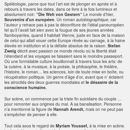
Spéléologie, parce que tout l’art est de plonger en apnée et à
rebours à travers les dates, dans ce livre à la fois lumineux et
absolument noir:
“Die Welt von Gestern“
Le monde d’hier,
Souvenirs d'un européen
. Un roman
autobiographique
, car
l’auteur y retrace pas à pas la déconfiture de l’idéal paneuropéen
tel qu’il l’avait fait sien avec la fougue de ses jeunes années
flamboyantes, quand il habitait Vienne, juste en face de la maison
de celui qui allait vouer cette Europe rêvée au carnage, à la haine
élevée en institution et à la défaite absolue de la raison.
Stefan
Zweig
décrit avec passion ce monde révolu où la liberté était
l’étendard et les voyages se faisaient sans le moindre passeport.
Où une formidable culture bouillonnait à travers tous les arts: de
la cuisine, à la musique, à la poésie, la philosophie, le théâtre,
l’histoire, le roman… les sciences, loin de toute mise en boîte, ou
récupération politique. Un genre d’âge d’or, avant que n’ éclatent
les atrocités des deux guerres mondiales et
le désastre de la
conscience humaine.
Sur scène, on commence par la triste fin suicidaire du couple …
pour remonter aux origines du mal. A sa banalisation. Personne
n’a mentionné la figure de
Hannah Arendt,
mais on ne peut pas
s’empêcher de penser à elle.
Tout cela sous le regard de
Myriam Youssef,
à la mise en scène.