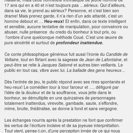
17 ans qui en a 40 et n’est toujours pas …sérieux. Qui d’ailleurs,
dans sa vie, le prend au sérieux? Personne, et c’est bien son
drame! Mais prenez garde, il n’a rien d’un ado attardé, c’est un
homme debout et …
Heu-reux!
Et enfin, dans ce texte intelligent
et sensible, aucune tentative de manipulation, pour convaincre ou
abuser, nulle présence du credo du bonheur à tout prix, ou
l’ombre d’une quelconque méthode Coué. C’est une œuvre de
pure sincérité et surtout de
profondeur inattendue.
Ce conte philosophique généreux fuit aussi l’ironie du
Candide de
Voltaire
, tout en flirtant avec la sagesse de
Jean de Lafontaine
, et
peut-être se relie à
Jacques Salomé
et autres bien veillants. Le
public en tout cas, vibre avec lui.
La ballade des gens heureux…
Dès l’entrée de jeu, le public répond avec ses rires spontanés et
heu-reux! Le comédien tour à tour farceur et …. défiguré par
l’idée de la douleur et de la souffrance, vous jette dans le
bonheur, se démultiplie en une quinzaines de personnages
totalement inattendus, virevolte, gambade, saute, s’effondre,
mime, bruite, théâtralise, se donne à fond et sans vergogne.
Les échanges nourris après la prestation ne font que confirmer
les vertus de l’écriture incisive et de sa joyeuse interprétation.
Tout vient, pense-t-on, d’une perception innée de ce qui nous