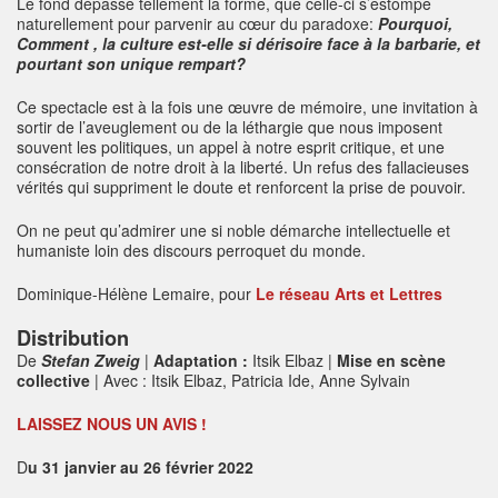
Le fond dépasse tellement la forme, que celle-ci s’estompe
naturellement pour parvenir au cœur du paradoxe:
Pourquoi,
Comment , la culture est-elle si dérisoire face à la barbarie, et
pourtant son unique rempart?
Ce spectacle est à la fois une œuvre de mémoire, une invitation à
sortir de l’aveuglement ou de la léthargie que nous imposent
souvent les politiques, un appel à notre esprit critique, et une
consécration de notre droit à la liberté. Un refus des fallacieuses
vérités qui suppriment le doute et renforcent la prise de pouvoir.
On ne peut qu’admirer une si noble démarche intellectuelle et
humaniste loin des discours perroquet du monde.
Dominique-Hélène Lemaire, pour
Le réseau Arts et Lettres
Distribution
De
Stefan Zweig
|
Adaptation :
Itsik Elbaz |
Mise en scène
collective
| Avec : Itsik Elbaz, Patricia Ide, Anne Sylvain
LAISSEZ NOUS UN AVIS !
D
u 31 janvier au 26 février 2022