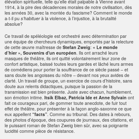
élévation spirituelle, telle qu’elle était palpable à Vienne avant
1914, à la pire des décadences morales de notre civilisation, dès
les années 30, avec la montée du fascisme? Comment le monde
a-t-il pu
s’habituer
à la violence, à l’injustice, à la brutalité
absolue?
Ce travail de spéléologie est orchestré avec détermination par
une équipe de chercheurs dynamiques, emportés par la relecture
de cette œuvre maîtresse de
Stefan Zweig
:
« Le monde
d’hier », Souvenirs d'un européen
. Ils ont arraché leurs
masques de théâtre, ils ont quitté volontairement leur zone de
confort artistique, baissé toutes leurs gardes et lâché leurs armes
de comédiens pour porter la souffrance de ce siècle passé – et
sans doute les angoisses du nôtre – devant nos yeux avides de
clarté. Un travail de groupe, un exercice de cours d’histoire, sans
doute aux relents didactiques, puisque la passion de la
transmission est bien présente. Juste avec chacun, humblement,
son émotion intime.
Itsik Elbaz, Patricia Ide et Anne Sylvain
ont
fait ce courageux pari, de gommer toute anecdote, de fuir tout
effet de théâtre, pour présenter à la façon anglo-saxonne ce que
eux appellent
“facts”
. Comme au tribunal. Des dates à rebours,
des photos d’époque, des coupures de journaux, des citations, et
le puissant roman de Stefan Zweig bien sûr, avec sa poignante
lucidité comme pièce de résistance.