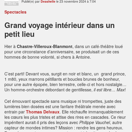
Publié(e) par
Deashelle
le 23 novembre 2024 à 7:04
ADMINISTRATEUR
THÉÂTRES
Spectacles
Grand voyage intérieur dans un
petit lieu
Hier à
Chastre-Villeroux-Blanmont
, dans un café-théâtre loué
pour une circonstance d’anniversaire, se produisait un de ces
hommes de bonne volonté, si chers à Antoine.
C’est parti! Devant vous, surgit en noir et blanc, un grand prince,
1 m80, yeux marrons pétillants et boucles brunes de bonheur,
pour une autre épopée, bien terrestre, celle-ci et hors nostalgie…
Un homme-orchestre débordant de gentillesse,
il est libre… Max
!
Cet émouvant spectacle sans musique ni trompettes, juste des
lumières bien dosées est une fanfare théâtrale menée avec
entrain par
Thomas Delvaux
. Elle réchauffe immanquablement
les cœurs les plus tristes et attise des rires en cascades. Ce rieur
impénitent aurait-il pris des leçons avec
Philippe Vauchel
, autre
capteur de mondes intimes? Mission : rendre les gens heureux.