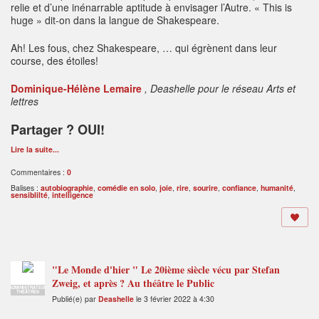
relie et d’une inénarrable aptitude à envisager l’Autre. « This is
huge » dit-on dans la langue de Shakespeare.
Ah! Les fous, chez Shakespeare, … qui égrènent dans leur
course, des étoiles!
Dominique-Hélène Lemaire
, Deashelle pour le réseau Arts et
lettres
Partager ? OUI!
Lire la suite...
Commentaires :
0
Balises :
autobiographie
,
comédie en solo
,
joie
,
rire
,
sourire
,
confiance
,
humanité
,
sensiblilté
,
intelligence
"Le Monde d'hier " Le 20ième siècle vécu par Stefan
Zweig, et après ? Au théâtre le Public
ADMINISTRATEUR
THÉÂTRES
Publié(e) par
Deashelle
le 3 février 2022 à 4:30