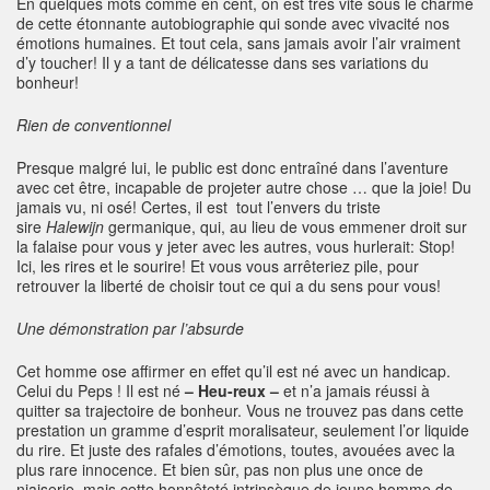
En quelques mots comme en cent, on est très vite sous le charme
de cette étonnante autobiographie qui sonde avec vivacité nos
émotions humaines. Et tout cela, sans jamais avoir l’air vraiment
d’y toucher! Il y a tant de délicatesse dans ses variations du
bonheur!
Rien de conventionnel
Presque malgré lui, le public est donc entraîné dans l’aventure
avec cet être, incapable de projeter autre chose … que la joie! Du
jamais vu, ni osé! Certes, il est tout l’envers du triste
sire
Halewijn
germanique, qui, au lieu de vous emmener droit sur
la falaise pour vous y jeter avec les autres, vous hurlerait: Stop!
Ici, les rires et le sourire! Et vous vous arrêteriez pile, pour
retrouver la liberté de choisir tout ce qui a du sens pour vous!
Une démonstration par l’absurde
Cet homme ose affirmer en effet qu’il est né avec un handicap.
Celui du Peps ! Il est né
– Heu-reux –
et n’a jamais réussi à
quitter sa trajectoire de bonheur. Vous ne trouvez pas dans cette
prestation un gramme d’esprit moralisateur, seulement l’or liquide
du rire. Et juste des rafales d’émotions, toutes, avouées avec la
plus rare innocence. Et bien sûr, pas non plus une once de
niaiserie, mais cette honnêteté intrinsèque de jeune homme de