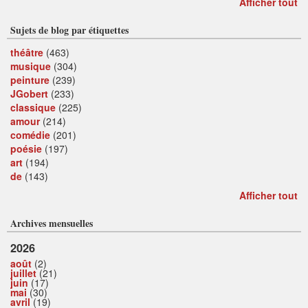
Afficher tout
Sujets de blog par étiquettes
théâtre
(463)
musique
(304)
peinture
(239)
JGobert
(233)
classique
(225)
amour
(214)
comédie
(201)
poésie
(197)
art
(194)
de
(143)
Afficher tout
Archives mensuelles
2026
août
(2)
juillet
(21)
juin
(17)
mai
(30)
avril
(19)