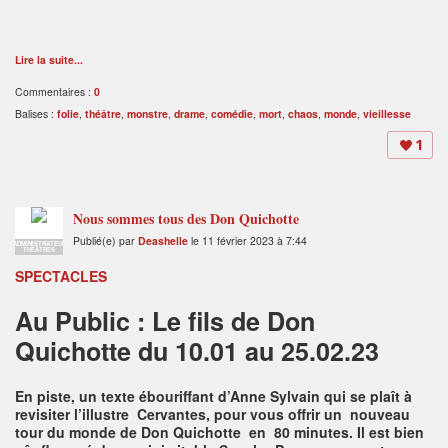
Lire la suite...
Commentaires :
0
Balises :
folie
,
théâtre
,
monstre
,
drame
,
comédie
,
mort
,
chaos
,
monde
,
vieillesse
1
Nous sommes tous des Don Quichotte
Publié(e) par
Deashelle
le 11 février 2023 à 7:44
ADMINISTRATEUR
THÉÂTRES
SPECTACLES
Au Public : Le fils de Don
Quichotte du 10.01 au 25.02.23
En piste, un texte ébouriffant d’Anne Sylvain qui se plaît à
revisiter l’illustre Cervantes, pour vous offrir un nouveau
tour du monde de Don Quichotte en 80 minutes. Il est bien