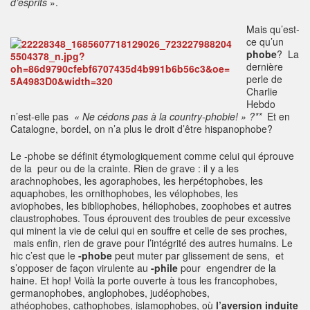
d’esprits
».
Mais qu’est-
ce qu’un
phobe
? La
dernière
perle de
Charlie
Hebdo
n’est-elle pas
« Ne cédons pas à la country-phobie! » ?**
Et en
Catalogne, bordel, on n’a plus le droit d’être hispanophobe?
Le -phobe se définit étymologiquement comme celui qui éprouve
de la peur ou de la crainte. Rien de grave : il y a les
arachnophobes, les agoraphobes, les herpétophobes, les
aquaphobes, les ornithophobes, les vélophobes, les
aviophobes, les bibliophobes, héliophobes, zoophobes et autres
claustrophobes. Tous éprouvent des troubles de peur excessive
qui minent la vie de celui qui en souffre et celle de ses proches,
mais enfin, rien de grave pour l’intégrité des autres humains. Le
hic c’est que le
-phobe
peut muter par glissement de sens, et
s’opposer de façon virulente au
-phile
pour engendrer de la
haine. Et hop! Voilà la porte ouverte à tous les francophobes,
germanophobes, anglophobes, judéophobes,
athéophobes, cathophobes, islamophobes, où
l’aversion induite