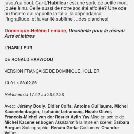
jusqu'au bout. Car
L’Habilleur
est une sorte de petite mort,
jouée à nu. Celle aussi de notre société affolée? Une ode
au théâtre qui rappelle la folie, la dépendance,
l’ingratitude, et la vanité sublime …des planches!
Dominique-Hélène Lemaire
, Deashelle pour le réseau
Arts et lettres
L'HABILLEUR
DE RONALD HARWOOD
VERSION FRANÇAISE DE DOMINIQUE HOLLIER
13.01 > 28.02.26
Relâches
du 17.02 au 26.02.26
Avec:
Jérémy Bouly
,
Didier Colfs, Antoine Guillaume, Michel
Kacenelenbogen, Tiphanie Lefrancois, Nicole Oliver,
François-Michel van der Rest et Aylin Yay
Mise en scène de
Michel Kacenelenbogen
Assistanat à la mise en scène: B
arbara
Borguet
Scénographie:
Renata Gorka
Costumes:
Chandra
Vellut