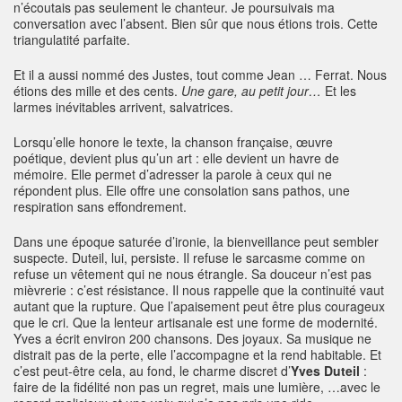
n’écoutais pas seulement le chanteur. Je poursuivais ma
conversation avec l’absent. Bien sûr que nous étions trois. Cette
triangulatité parfaite.
Et il a aussi nommé des Justes, tout comme Jean … Ferrat. Nous
étions des mille et des cents.
Une gare, au petit jour…
Et les
larmes inévitables arrivent, salvatrices.
Lorsqu’elle honore le texte, la chanson française, œuvre
poétique, devient plus qu’un art : elle devient un havre de
mémoire. Elle permet d’adresser la parole à ceux qui ne
répondent plus. Elle offre une consolation sans pathos, une
respiration sans effondrement.
Dans une époque saturée d’ironie, la bienveillance peut sembler
suspecte. Duteil, lui, persiste. Il refuse le sarcasme comme on
refuse un vêtement qui ne nous étrangle. Sa douceur n’est pas
mièvrerie : c’est résistance. Il nous rappelle que la continuité vaut
autant que la rupture. Que l’apaisement peut être plus courageux
que le cri. Que la lenteur artisanale est une forme de modernité.
Yves a écrit environ 200 chansons. Des joyaux. Sa musique ne
distrait pas de la perte, elle l’accompagne et la rend habitable. Et
c’est peut-être cela, au fond, le charme discret d’
Yves Duteil
:
faire de la fidélité non pas un regret, mais une lumière, …avec le