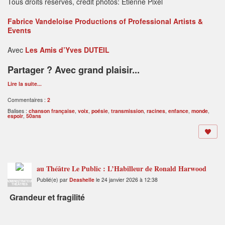
Tous droits réservés, crédit photos: Etienne Pixel
Fabrice Vandeloise Productions of Professional Artists &
Events
Avec
Les Amis d’Yves DUTEIL
Partager ? Avec grand plaisir...
Lire la suite...
Commentaires :
2
Balises :
chanson française
,
voix
,
poésie
,
transmission
,
racines
,
enfance
,
monde
,
espoir
,
50ans
au Théâtre Le Public : L’Habilleur de Ronald Harwood
Publié(e) par
Deashelle
le 24 janvier 2026 à 12:38
ADMINISTRATEUR
THÉÂTRES
Grandeur et fragilité