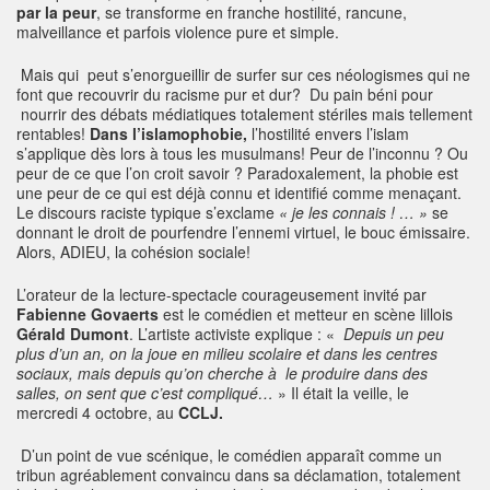
par la peur
, se transforme en franche hostilité, rancune,
malveillance et parfois violence pure et simple.
Mais qui peut s’enorgueillir de surfer sur ces néologismes qui ne
font que recouvrir du racisme pur et dur? Du pain béni pour
nourrir des débats médiatiques totalement stériles mais tellement
rentables!
Dans l’islamophobie,
l’hostilité envers l’islam
s’applique dès lors à tous les musulmans! Peur de l’inconnu ? Ou
peur de ce que l’on croit savoir ? Paradoxalement, la phobie est
une peur de ce qui est déjà connu et identifié comme menaçant.
Le discours raciste typique s’exclame
« je les connais ! … »
se
donnant le droit de pourfendre l’ennemi virtuel, le bouc émissaire.
Alors, ADIEU, la cohésion sociale!
L’orateur de la lecture-spectacle courageusement invité par
Fabienne Govaerts
est le comédien et metteur en scène lillois
Gérald Dumont
. L’artiste activiste explique : «
Depuis un peu
plus d’un an, on la joue en milieu scolaire et dans les centres
sociaux, mais depuis qu’on cherche à le produire dans des
salles, on sent que c’est compliqué…
» Il était la veille, le
mercredi 4 octobre, au
CCLJ.
D’un point de vue scénique, le comédien apparaît comme un
tribun agréablement convaincu dans sa déclamation, totalement