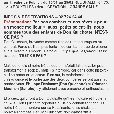
au Théâtre Le Public : du 10/01 au 25/02
RUE BRAEMT 64-70,
1210 BRUXELLES
1H20 – CRÉATION – GRANDE SALLE
INFOS & RÉSERVATIONS – 02 724 24 44
Présentation:
Par nos combats et nos rêves « pour
un monde meilleur », aussi petits soient-ils, nous
sommes tous des enfants de Don Quichotte.
N’EST-
CE PAS ?
Don Quichotte, bravache comme il se doit, repart toujours au
combat. Parce qu’il est plus tentant de combattre que de pleurer
sur la misère du monde. Parce qu’
il n’y a que l’espoir
qui fasse
avancer.
N’EST-CE PAS ?
Mais cette fois-ci notre héros doute. Il s’était fait chevalier pour
transformer la société, mais il s’interroge, car dans cette histoire-
ci, il se remet en question. Bien sûr, la maladresse, la
clairvoyance et le burlesque des deux compères seront aussi au
rendez-vous.
Philippe Résimont (Don Quichotte)
et
Othmane
Moumen (Sancho)
s’y attèleront avec panache et enthousiasme.
Et à ceux qui diront à Don Quichotte qu’il est ridicule et inutile, à
ceux-là, Don Quichotte répondra qu’ils n’y connaissent rien. Et
notre héros remontera sur sa Rossinante, et se choisira un
nouveau combat. Car Don Quichotte doit
combattre à