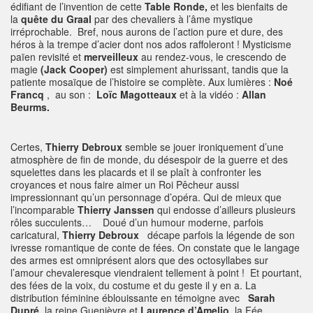
édifiant de l’invention de cette
Table Ronde,
et les bienfaits de
la
quête du Graal
par des chevaliers à l’âme mystique
irréprochable. Bref, nous aurons de l’action pure et dure, des
héros à la trempe d’acier dont nos ados raffoleront ! Mysticisme
païen revisité et
merveilleux
au rendez-vous, le crescendo de
magie
(Jack Cooper)
est simplement ahurissant, tandis que la
patiente mosaïque de l’histoire se complète. Aux lumières :
Noé
Francq
, au son :
Loïc Magotteaux
et à la vidéo :
Allan
Beurms.
Certes,
Thierry Debroux
semble se jouer ironiquement d’une
atmosphère de fin de monde, du désespoir de la guerre et des
squelettes dans les placards et il se plaît à confronter les
croyances et nous faire aimer un Roi Pêcheur aussi
impressionnant qu’un personnage d’opéra. Qui de mieux que
l’incomparable
Thierry Janssen
qui endosse d’ailleurs plusieurs
rôles succulents… Doué d’un humour moderne, parfois
caricatural,
Thierry Debroux
décape parfois la légende de son
ivresse romantique de conte de fées. On constate que le langage
des armes est omniprésent alors que des octosyllabes sur
l’amour chevaleresque viendraient tellement à point ! Et pourtant,
des fées de la voix, du costume et du geste il y en a. La
distribution féminine éblouissante en témoigne avec
Sarah
Dupré
, la reine Guenièvre et
Laurence d’Amelio,
la Fée