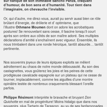
sûr flanqué de son inimitable Sancho Panza, craquant
d’humour, de bon sens et d’humanité. Tout tient dans
l’imaginaire, on chevauche l’invisible.
Or, qui d’autre, me direz-vous, aurait pu servir aussi bien ce rôle
brûlant d’énergie, de drôlerie et d’ optimisme, que
l’illustre
Othmane Moumen
dont on adore les acrobatiques
postures! Se renouvelant sans cesse, il fascine lorsqu’il court
après son ombre aux côtés de son maître adoré. Ses multiples
déclarations d’amitié s’enchaînent avec vigueur. Ensemble, ils
nous trimbalent dans une ronde héroïque, tantôt absurde… tantôt
pertinente.
Nos souvenirs joyeux de leurs épiques exploits se mêlent
adroitement au chaos de notre monde déboussolé. Au son des
castagnettes, vous goûterez les joies et les peines de cette
prodigieuse cavalcade espagnole sur un plateau qui ne cesse de
tourner, implacablement, comme les aiguilles d’une montre
opiniâtre lestée de nombreux craquements blessant l’oreille
parfois.
Philippe Résimont
interprète le bravache et bruyant
Don
Quichotte
en mal de progéniture! Moins hidalgo que dans nos
souvenirs, plus Tartarin de Tarascon, au vu de ses fanfaronnades