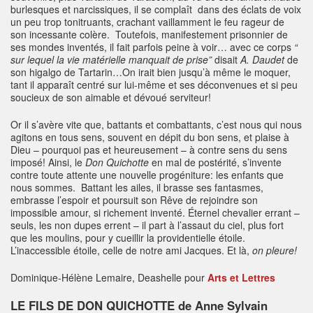
burlesques et narcissiques, il se complaît dans des éclats de voix
un peu trop tonitruants, crachant vaillamment le feu rageur de
son incessante colère. Toutefois, manifestement prisonnier de
ses mondes inventés, il fait parfois peine à voir… avec ce corps
“
sur lequel la vie matérielle manquait de prise”
disait
A. Daudet
de
son higalgo de Tartarin…On irait bien jusqu’à même le moquer,
tant il apparaît centré sur lui-même et ses déconvenues et si peu
soucieux de son aimable et dévoué serviteur!
Or il s’avère vite que, battants et combattants, c’est nous qui nous
agitons en tous sens, souvent en dépit du bon sens, et plaise à
Dieu – pourquoi pas et heureusement – à contre sens du sens
imposé! Ainsi, le
Don Quichotte
en mal de postérité, s’invente
contre toute attente une nouvelle progéniture: les enfants que
nous sommes. Battant les ailes, il brasse ses fantasmes,
embrasse l’espoir et poursuit son Rêve de rejoindre son
impossible amour, si richement inventé. Éternel chevalier errant –
seuls, les non dupes errent – il part à l’assaut du ciel, plus fort
que les moulins, pour y cueillir la providentielle étoile.
L’inaccessible étoile, celle de notre ami Jacques. Et là,
on pleure!
Dominique-Hélène Lemaire, Deashelle pour
Arts et Lettres
LE FILS DE DON QUICHOTTE de Anne Sylvain