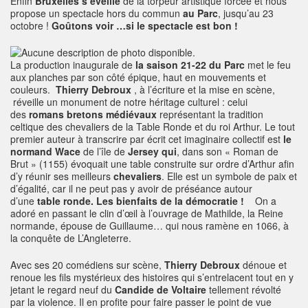
Enfin
Bruxelles s’éveille
de la torpeur artistique forcée et nous
propose un spectacle hors du commun
au Parc
, jusqu’au 23
octobre !
Goûtons voir …si le spectacle est bon !
La production inaugurale de
la saison 21-22 du Parc
met le feu
aux planches par son côté épique, haut en mouvements et
couleurs.
Thierry Debroux
, à l’écriture et la mise en scène,
réveille un monument de notre héritage culturel : celui
des
romans bretons médiévaux
représentant la tradition
celtique des chevaliers de la Table Ronde et du roi Arthur. Le tout
premier auteur à transcrire par écrit cet imaginaire collectif est
le
normand Wace
de l’île de
Jersey qui
, dans son « Roman de
Brut » (1155) évoquait une table construite sur ordre d’Arthur afin
d’y réunir ses meilleurs
chevaliers
. Elle est un symbole de paix et
d’égalité, car il ne peut pas y avoir de préséance autour
d’une
table
ronde.
Les bienfaits de la démocratie !
On a
adoré en passant le clin d’œil à l’ouvrage de Mathilde, la Reine
normande, épouse de Guillaume… qui nous ramène en 1066, à
la conquête de L’Angleterre.
Avec ses 20 comédiens sur scène,
Thierry Debroux
dénoue et
renoue les fils mystérieux des histoires qui s’entrelacent tout en y
jetant le regard neuf du
Candide de Voltaire
tellement révolté
par la violence. Il en profite pour faire passer le point de vue