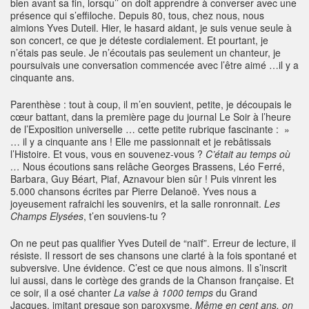
bien avant sa fin, lorsqu’’ on doit apprendre à converser avec une
présence qui s’effiloche. Depuis 80, tous, chez nous, nous
aimions Yves Duteil. Hier, le hasard aidant, je suis venue seule à
son concert, ce que je déteste cordialement. Et pourtant, je
n’étais pas seule. Je n’écoutais pas seulement un chanteur, je
poursuivais une conversation commencée avec l’être aimé …il y a
cinquante ans.
Parenthèse : tout à coup, il m’en souvient, petite, je découpais le
cœur battant, dans la première page du journal Le Soir à l’heure
de l’Exposition universelle … cette petite rubrique fascinante : »
… il y a cinquante ans ! Elle me passionnait et je rebâtissais
l’Histoire. Et vous, vous en souvenez-vous ?
C’était au temps où
…
Nous écoutions sans relâche Georges Brassens, Léo Ferré,
Barbara, Guy Béart, Piaf, Aznavour bien sûr ! Puis vinrent les
5.000 chansons écrites par Pierre Delanoë. Yves nous a
joyeusement rafraichi les souvenirs, et la salle ronronnait.
Les
Champs Elysées
, t’en souviens-tu ?
On ne peut pas qualifier Yves Duteil de “naïf”. Erreur de lecture, il
résiste. Il ressort de ses chansons une clarté à la fois spontané et
subversive. Une évidence. C’est ce que nous aimons. Il s’inscrit
lui aussi, dans le cortège des grands de la Chanson française. Et
ce soir, il a osé chanter
La valse à 1000 temps
du Grand
Jacques, imitant presque son paroxysme.
Même en cent ans, on