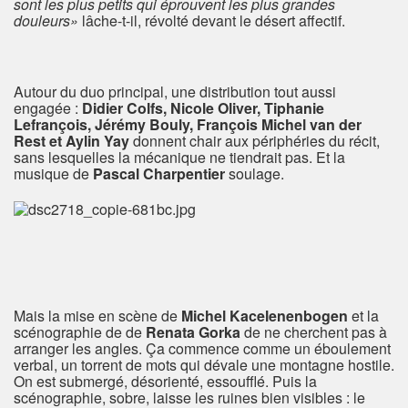
sont les plus petits qui éprouvent les plus grandes
douleurs»
lâche-t-il, révolté devant le désert affectif.
Autour du duo principal, une distribution tout aussi
engagée :
Didier Colfs, Nicole Oliver, Tiphanie
Lefrançois, Jérémy Bouly, François Michel van der
Rest et Aylin Yay
donnent chair aux périphéries du récit,
sans lesquelles la mécanique ne tiendrait pas. Et la
musique de
Pascal Charpentier
soulage.
Mais la mise en scène de
Michel Kacelenenbogen
et la
scénographie de de
Renata Gorka
de ne cherchent pas à
arranger les angles. Ça commence comme un éboulement
verbal, un torrent de mots qui dévale une montagne hostile.
On est submergé, désorienté, essoufflé. Puis la
scénographie, sobre, laisse les ruines bien visibles : le