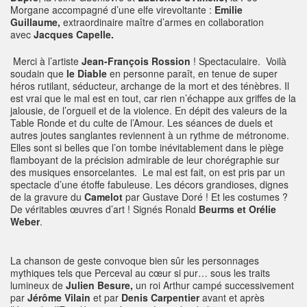
Morgane accompagné d’une elfe virevoltante :
Emilie
Guillaume,
extraordinaire maître d’armes en collaboration
avec
Jacques Capelle.
Merci à l’artiste
Jean-François Rossion
! Spectaculaire. Voilà
soudain que
le Diable
en personne paraît, en tenue de super
héros rutilant, séducteur, archange de la mort et des ténèbres. Il
est vrai que le mal est en tout, car rien n’échappe aux griffes de la
jalousie, de l’orgueil et de la violence. En dépit des valeurs de la
Table Ronde et du culte de l’Amour. Les séances de duels et
autres joutes sanglantes reviennent à un rythme de métronome.
Elles sont si belles que l’on tombe inévitablement dans le piège
flamboyant de la précision admirable de leur chorégraphie sur
des musiques ensorcelantes. Le mal est fait, on est pris par un
spectacle d’une étoffe fabuleuse. Les décors grandioses, dignes
de la gravure du
Camelot
par Gustave Doré ! Et les costumes ?
De véritables œuvres d’art ! Signés Ronald
Beurms et Orélie
Weber
.
La chanson de geste convoque bien sûr les personnages
mythiques tels que Perceval au cœur si pur… sous les traits
lumineux de
Julien Besure,
un roi Arthur campé successivement
par
Jérôme Vilain
et par
Denis Carpentier
avant et après