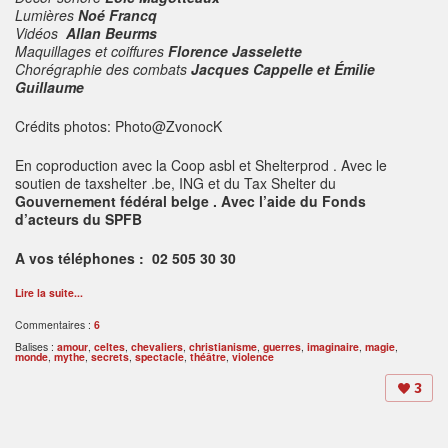
Lumières
Noé Francq
Vidéos
Allan Beurms
Maquillages et coiffures
Florence Jasselette
Chorégraphie des combats
Jacques Cappelle et Émilie
Guillaume
Crédits photos: Photo@ZvonocK
En coproduction avec la Coop asbl et Shelterprod . Avec le
soutien de taxshelter .be, ING et du Tax Shelter du
Gouvernement fédéral belge . Avec l’aide du Fonds
d’acteurs du SPFB
A vos téléphones : 02 505 30 30
Lire la suite...
Commentaires :
6
Balises :
amour
,
celtes
,
chevaliers
,
christianisme
,
guerres
,
imaginaire
,
magie
,
monde
,
mythe
,
secrets
,
spectacle
,
théâtre
,
violence
3