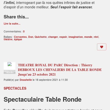
l’infini,
interrogeant par-là nos quêtes infinies de justice et
d’espoir d’un monde meilleur.
Seul l’espoir fait avancer.
Share this...
Lire la suite...
Commentaires :
0
Balises :
Cervantes
,
Don
,
Quichotte
,
changer
,
espoir
,
imagination
,
monde
,
réel
,
théâtre
,
épique
THEATRE ROYAL DU PARC Direction : Thierry
DEBROUX LES CHEVALIERS DE LA TABLE RONDE
ADMINISTRATEUR
THÉÂTRES
Jusqu'au 23 octobre 2021
Publié(e) par
Deashelle
le 18 septembre 2021 à 11:30
SPECTACLES
Spectaculaire Table Ronde