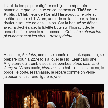
Il faut du temps pour digérer ce bijou du répertoire
britannique que l’on joue en ce moment au
Théâtre Le
Public
:
L’Habilleur de Ronald Harwood.
Une ode au
théâtre, semble-t-il. Alors, une ode en fa mineur, striée de
douleur, saturée de désillusion. Car la beauté se débat
avec la déchéance, la fidélité bute sur l’ingratitude, le
panache flirte avec le renoncement. Oui,
« Les chants les-
plus-beaux sont les plus… désespérés»
Au centre,
Sir John
, immense comédien shakespearien, se
prépare pour la 227e fois à jouer
le Roi Lear
dans une
Angleterre qui tremble sous les bombes.
Keep calm and
Carry on!
À ses côtés,
Norman,
son habilleur, le soutient, le
borde, le porte, le ramasse, le répare comme on veille
jalousement sur une figure royale.