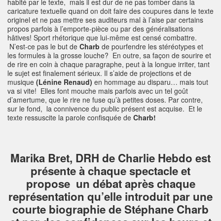
habité par le texte, mais il est dur de ne pas tomber dans la
caricature textuelle quand on doit faire des coupures dans le texte
originel et ne pas mettre ses auditeurs mal à l’aise par certains
propos parfois à l’emporte-pièce ou par des généralisations
hâtives! Sport rhétorique que lui-même est censé combattre.
N’est-ce pas le but de
Charb
de pourfendre les stéréotypes et
les formules à la grosse louche? En outre, sa façon de sourire et
de rire en coin à chaque paragraphe, peut à la longue irriter, tant
le sujet est finalement sérieux. Il s’aide de projections et de
musique
(Lénine Renaud)
en hommage au disparu… mais tout
va si vite! Elles font mouche mais parfois avec un tel goût
d’amertume, que le rire ne fuse qu’à petites doses. Par contre,
sur le fond, la connivence du public présent est acquise. Et le
texte ressuscite la parole confisquée de
Charb!
Marika Bret, DRH de Charlie Hebdo est
présente à chaque spectacle et
propose un débat après chaque
représentation qu’elle introduit par une
courte biographie de Stéphane Charb