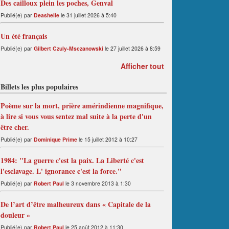
Des cailloux plein les poches, Genval
Publié(e) par
Deashelle
le 31 juillet 2026 à 5:40
Un été français
Publié(e) par
Gilbert Czuly-Msczanowski
le 27 juillet 2026 à 8:59
Afficher tout
Billets les plus populaires
Poème sur la mort, prière amérindienne magnifique,
à lire si vous vous sentez mal suite à la perte d'un
être cher.
Publié(e) par
Dominique Prime
le 15 juillet 2012 à 10:27
1984: "La guerre c'est la paix. La Liberté c'est
l'esclavage. L' ignorance c'est la force."
Publié(e) par
Robert Paul
le 3 novembre 2013 à 1:30
De l’art d’être malheureux dans « Capitale de la
douleur »
Publié(e) par
Robert Paul
le 25 août 2012 à 11:30