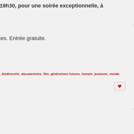
à 19h30, pour une soirée exceptionnelle, à
es. Entrée gratuite.
,
biodiversité
,
documentaire
,
film
,
générations futures
,
humain
,
jeunesse
,
monde
,