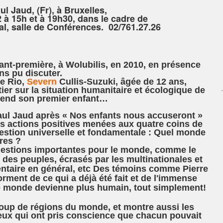
l Jaud, (Fr), à Bruxelles,
 à 15h et à 19h30, dans le cadre de
l, salle de Conférences. 02/761.27.26
vant-première, à Wolubilis, en 2010, en présence
ns pu discuter.
de Rio,
Severn
Cullis-Suzuki, âgée de 12 ans,
ier sur la situation humanitaire et écologique de
 attend son premier enfant…
ul Jaud après « Nos enfants nous accuseront »
es actions positives menées aux quatre coins de
uestion universelle et fondamentale : Quel monde
res ?
questions importantes pour le monde, comme le
on des peuples, écrasés par les multinationales et
entaire en général, etc Des témoins comme Pierre
rment de ce qui a déjà été fait et de l'immense
le monde devienne plus humain, tout simplement!
oup de régions du monde, et montre aussi les
 ceux qui ont pris conscience que chacun pouvait