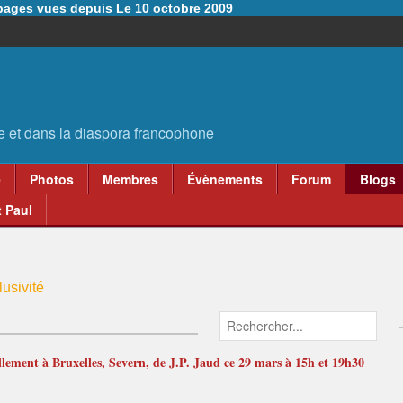
6 pages vues depuis Le 10 octobre 2009
e
Photos
Membres
Évènements
Forum
Blogs
 Paul
usivité
lement à Bruxelles, Severn, de J.P. Jaud ce 29 mars à 15h et 19h30