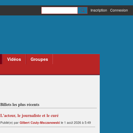
Inscription
Connexion
Vidéos
Groupes
Billets les plus récents
L'acteur, le journaliste et le curé
Publié(e) par
Gilbert Czuly-Msczanowski
le 1 août 2026 à 5:49