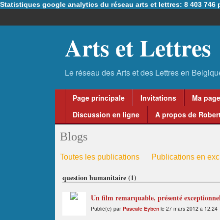
Statistiques google analytics du réseau arts et lettres: 8 403 74
Arts et Lettres
Page principale
Invitations
Ma pag
Discussion en ligne
A propos de Robert
Blogs
Toutes les publications
Publications en excl
question humanitaire (1)
Un film remarquable, présenté exceptionnel
Publié(e) par
Pascale Eyben
le 27 mars 2012 à 12:24