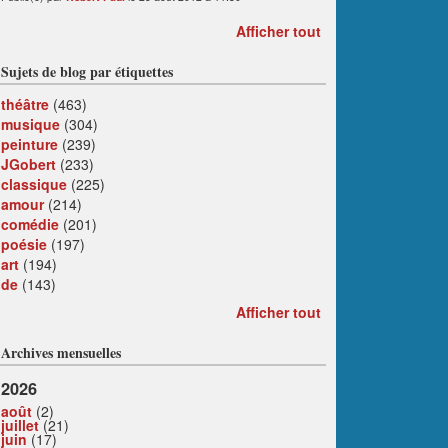
Afficher tout
Sujets de blog par étiquettes
théâtre
(463)
musique
(304)
peinture
(239)
JGobert
(233)
classique
(225)
amour
(214)
comédie
(201)
poésie
(197)
art
(194)
de
(143)
Afficher tout
Archives mensuelles
2026
août
(2)
juillet
(21)
juin
(17)