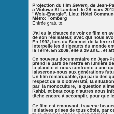
Projection du film
Severn,
de Jean-Pau
à Woluwé St Lambert, le 29 mars 2012
"Wolu-Energie". Lieu: Hôtel Communa
Métro: Tomberg
Entrée gratuite.
J'ai eu la chance de voir ce film en a
de son réalisateur, avec qui nous avo
En 1992, lors du Sommet de la terre 
interpelle les dirigeants du monde ent
la Terre. En 2009, elle a 29 ans... et
Ce nouveau documentaire de Jean-Pa
prend le parti de mettre en lumière d
la planète et nous confronte à une q
laisserons-nous aux générations futu
Un film remarquable, qui parle des 
respect de la biodiversité, la situati
par la monoculture, la question alim
Rahbi, et beaucoup d'autres nous info
tâche encore à accomplir, pour que 
Ce film est émouvant, traverse beauc
initiatives prises de tous côtés, par