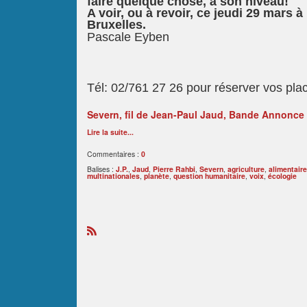
faire quelque chose, à son niveau!
A voir, ou à revoir, ce jeudi 29 mars 
Bruxelles.
Pascale Eyben
Tél: 02/761 27 26 pour réserver vos plac
Severn, fil de Jean-Paul Jaud, Bande Annonce
Lire la suite...
Commentaires :
0
Balises :
J.P.
,
Jaud
,
Pierre Rahbi
,
Severn
,
agriculture
,
alimentaire
multinationales
,
planète
,
question humanitaire
,
voix
,
écologie
R
S
S