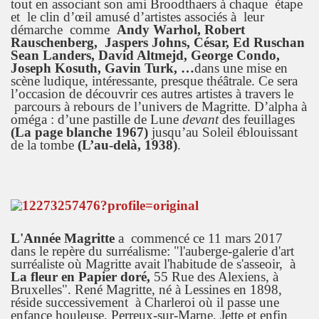
tout en associant son ami Broodthaers à chaque étape
et le clin d’œil amusé d’artistes associés à leur
démarche comme
Andy Warhol, Robert
Rauschenberg, Jaspers Johns, César, Ed Ruschan
Sean Landers, David Altmejd, George Condo,
Joseph Kosuth, Gavin Turk, …
dans une mise en
scène ludique, intéressante, presque théâtrale. Ce sera
l’occasion de découvrir ces autres artistes à travers le
parcours à rebours de l’univers de Magritte. D’alpha à
oméga : d’une pastille de Lune
devant
des feuillages
(La page blanche 1967)
jusqu’au Soleil éblouissant
de la tombe
(L’au-delà, 1938)
.
L'Année Magritte
a commencé ce 11 mars 2017
dans le repère du surréalisme: "l'auberge-galerie d'art
surréaliste où Magritte avait l'habitude de s'asseoir, à
La fleur en Papier doré,
55 Rue des Alexiens, à
Bruxelles". René Magritte, né à Lessines en 1898,
réside successivement à Charleroi où il passe une
enfance houleuse, Perreux-sur-Marne, Jette et enfin