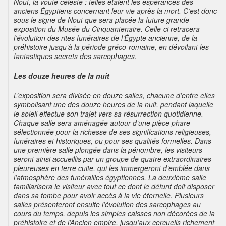
Nout, la voûte céleste : telles étaient les espérances des
anciens Égyptiens concernant leur vie après la mort. C’est donc
sous le signe de Nout que sera placée la future grande
exposition du Musée du Cinquantenaire. Celle-ci retracera
l’évolution des rites funéraires de l’Égypte ancienne, de la
préhistoire jusqu’à la période gréco-romaine, en dévoilant les
fantastiques secrets des sarcophages.
Les douze heures de la nuit
L’exposition sera divisée en douze salles, chacune d’entre elles
symbolisant une des douze heures de la nuit, pendant laquelle
le soleil effectue son trajet vers sa résurrection quotidienne.
Chaque salle sera aménagée autour d’une pièce phare
sélectionnée pour la richesse de ses significations religieuses,
funéraires et historiques, ou pour ses qualités formelles. Dans
une première salle plongée dans la pénombre, les visiteurs
seront ainsi accueillis par un groupe de quatre extraordinaires
pleureuses en terre cuite, qui les immergeront d’emblée dans
l’atmosphère des funérailles égyptiennes. La deuxième salle
familiarisera le visiteur avec tout ce dont le défunt doit disposer
dans sa tombe pour avoir accès à la vie éternelle. Plusieurs
salles présenteront ensuite l’évolution des sarcophages au
cours du temps, depuis les simples caisses non décorées de la
préhistoire et de l’Ancien empire, jusqu’aux cercueils richement