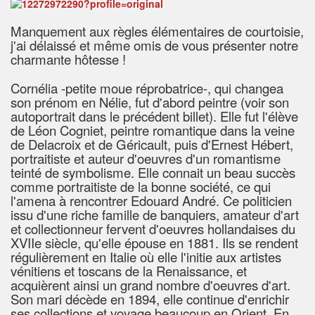
Manquement aux règles élémentaires de courtoisie,
j'ai délaissé et même omis de vous présenter notre
charmante hôtesse !
Cornélia -petite moue réprobatrice-, qui changea
son prénom en Nélie, fut d'abord peintre (voir son
autoportrait dans le précédent billet). Elle fut l'élève
de Léon Cogniet, peintre romantique dans la veine
de Delacroix et de Géricault, puis d'Ernest Hébert,
portraitiste et auteur d'oeuvres d'un romantisme
teinté de symbolisme. Elle connait un beau succès
comme portraitiste de la bonne société, ce qui
l'amena à rencontrer Edouard André. Ce politicien
issu d'une riche famille de banquiers, amateur d'art
et collectionneur fervent d'oeuvres hollandaises du
XVIIe siècle, qu'elle épouse en 1881. Ils se rendent
régulièrement en Italie où elle l'initie aux artistes
vénitiens et toscans de la Renaissance, et
acquièrent ainsi un grand nombre d'oeuvres d'art.
Son mari décède en 1894, elle continue d'enrichir
ses collections et voyage beaucoup en Orient. En