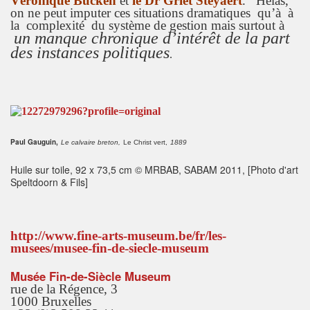
Véronique Bücken
et
le Dr Griet Steyaert
. Hélas,
on ne peut imputer ces situations dramatiques qu’à à
la complexité du système de gestion mais surtout à
un manque chronique d’intérêt de la part
des instances politiques
.
Paul Gauguin,
Le calvaire breton,
Le Christ vert,
1889
Huile sur toile, 92 x 73,5 cm © MRBAB, SABAM 2011, [Photo d'art
Speltdoorn & Fils]
http://www.fine-arts-museum.be/fr/les-
musees/musee-fin-de-siecle-museum
Musée Fin-de-Siècle Museum
rue de la Régence, 3
1000 Bruxelles