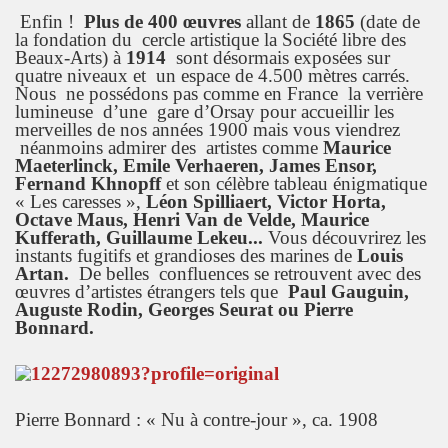
Enfin !
Plus de 400 œuvres
allant de
1865
(date de
la fondation du cercle artistique la Société libre des
Beaux-Arts) à
1914
sont désormais exposées sur
quatre niveaux et un espace de 4.500 mètres carrés.
Nous ne possédons pas comme en France la verrière
lumineuse d’une gare d’Orsay pour accueillir les
merveilles de nos années 1900 mais vous viendrez
néanmoins admirer des artistes comme
Maurice
Maeterlinck, Emile Verhaeren, James Ensor,
Fernand Khnopff
et son célèbre tableau énigmatique
« Les caresses »,
Léon Spilliaert, Victor Horta,
Octave Maus, Henri Van de Velde, Maurice
Kufferath, Guillaume Lekeu...
Vous découvrirez les
instants fugitifs et grandioses des marines de
Louis
Artan.
De belles confluences se retrouvent avec des
œuvres d’artistes étrangers tels que
Paul Gauguin,
Auguste Rodin, Georges Seurat ou Pierre
Bonnard.
Pierre Bonnard : « Nu à contre-jour », ca. 1908