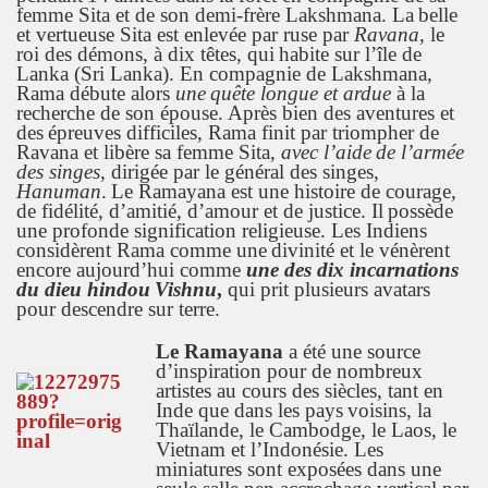
femme Sita et de son demi-frère Lakshmana. La
belle
et vertueuse Sita est enlevée par ruse par
Ravana,
le
roi des démons, à dix têtes, qui
habite sur l’île de
Lanka (Sri Lanka). En compagnie de Lakshmana,
Rama débute alors
une
quête longue et ardue
à la
recherche de son épouse. Après bien des aventures et
des
épreuves difficiles, Rama finit par triompher de
Ravana et libère sa femme Sita,
avec l’aide
de l’armée
des singes
, dirigée par le général des singes,
Hanuman
.
Le Ramayana est une histoire de courage,
de fidélité, d’amitié, d’amour et de justice. Il
possède
une profonde signification religieuse. Les Indiens
considèrent Rama comme une
divinité et le vénèrent
encore aujourd’hui comme
une des dix incarnations
du dieu hindou
Vishnu
,
qui prit plusieurs avatars
pour descendre sur terre.
Le Ramayana
a été une source
d’inspiration pour de nombreux
artistes au cours des siècles, tant en
Inde que dans les pays
voisins, la
Thaïlande, le Cambodge, le Laos, le
Vietnam et l’Indonésie. Les
miniatures sont exposées dans une