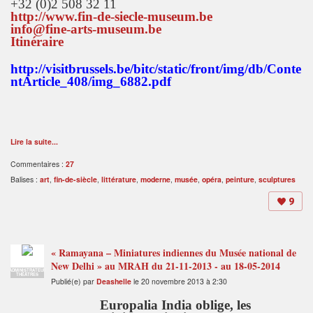
+32 (0)2 508 32 11
http://www.fin-de-siecle-museum.be
info@fine-arts-museum.be
Itinéraire
http://visitbrussels.be/bitc/static/front/img/db/Conte
ntArticle_408/img_6882.pdf
Lire la suite...
Commentaires :
27
Balises :
art
,
fin-de-siècle
,
littérature
,
moderne
,
musée
,
opéra
,
peinture
,
sculptures
9
« Ramayana – Miniatures indiennes du Musée national de
New Delhi » au MRAH du 21-11-2013 - au 18-05-2014
ADMINISTRATEUR
THÉÂTRES
Publié(e) par
Deashelle
le 20 novembre 2013 à 2:30
Europalia India oblige,
les