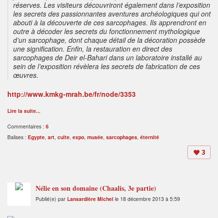
réserves. Les visiteurs découvriront également dans l’exposition
les secrets des passionnantes aventures archéologiques qui ont
abouti à la découverte de ces sarcophages. Ils apprendront en
outre à décoder les secrets du fonctionnement mythologique
d’un sarcophage, dont chaque détail de la décoration possède
une signification. Enfin, la restauration en direct des
sarcophages de Deir el-Bahari dans un laboratoire installé au
sein de l’exposition révèlera les secrets de fabrication de ces
œuvres.
http://www.kmkg-mrah.be/fr/node/3353
Lire la suite...
Commentaires :
6
Balises :
Egypte
,
art
,
culte
,
expo
,
musée
,
sarcophages
,
éternité
3
Nélie en son domaine (Chaalis, 3e partie)
Publié(e) par
Lansardière Michel
le 18 décembre 2013 à 5:59