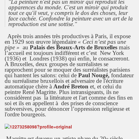
"La peinture n'est pas un miroir qui reproduit les
apparences du monde. C'est un miroir qui produit
tout ce qu'il veut, y compris le dos des choses, leur
face cachée. Confondre la peinture avec un art de la
reproduction est une sottise."
Après trois années très productives à Paris, il expose
en 1929 son œuvre légendaire
« Ceci n’est pas une
pipe »
au
Palais des Beaux-Arts de Bruxelles
mais
l’accueil est toujours indifférent et c’est New York
(1936) et Londres (1938) qui enfin, le consacreront.
A Bruxelles, deux groupes de surréalistes se
rapprochent pour se moquer des surréalistes parisiens
qui hantent les salons: celui de
Paul Nougé,
fondateur
du surréalisme bruxellois et adversaire de l'écriture
automatique chère à
André Breton
et, et celui du
peintre René Magritte. Plus intransigeants, ils ne
considèrent pas la littérature et l'art comme des fins en
soi et ils en appellent à des prises de conscience
subversives, pour dénoncer l’oppression religieuse et
l'ordre bourgeois.
Magritte est devenu un artiste-phare du 20
siècle,
e