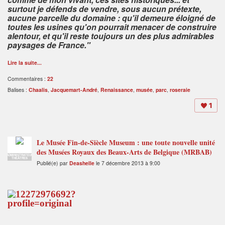
surtout je défends de vendre, sous aucun prétexte,
aucune parcelle du domaine : qu'il demeure éloigné de
toutes les usines qu'on pourrait menacer de construire
alentour, et qu'il reste toujours un des plus admirables
paysages de France."
Lire la suite...
Commentaires :
22
Balises :
Chaalis
,
Jacquemart-André
,
Renaissance
,
musée
,
parc
,
roseraie
1
Le Musée Fin-de-Siècle Museum : une toute nouvelle unité
des Musées Royaux des Beaux-Arts de Belgique (MRBAB)
ADMINISTRATEUR
THÉÂTRES
Publié(e) par
Deashelle
le 7 décembre 2013 à 9:00