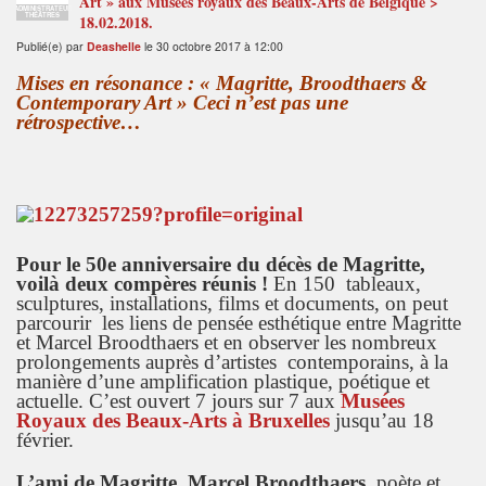
Art » aux Musées royaux des Beaux-Arts de Belgique >
ADMINISTRATEUR
THÉÂTRES
18.02.2018.
Publié(e) par
Deashelle
le 30 octobre 2017 à 12:00
Mises en résonance : « Magritte, Broodthaers &
Contemporary Art » Ceci n’est pas une
rétrospective…
Pour le
50e anniversaire du décès de Magritte,
voilà d
eux compères réunis !
En 150 tableaux,
sculptures, installations, films et documents, on peut
parcourir les liens de pensée esthétique entre Magritte
et Marcel Broodthaers et en observer les nombreux
prolongements auprès d’artistes contemporains, à la
manière d’une amplification plastique, poétique et
actuelle. C’est ouvert 7 jours sur 7 aux
Musées
Royaux des Beaux-Arts à Bruxelles
jusqu’au 18
février.
L’ami de Magritte, Marcel Broodthaers,
poète et