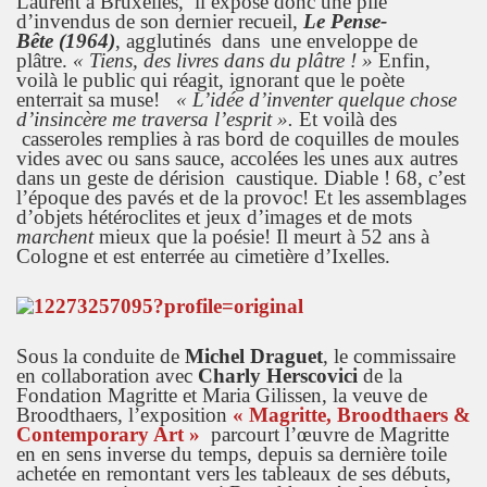
Laurent à Bruxelles, il expose donc une pile
d’invendus de son dernier recueil,
Le Pense-
Bête (1964)
, agglutinés dans une enveloppe de
plâtre.
« Tiens, des livres dans du plâtre ! »
Enfin,
voilà le public qui réagit, ignorant que le poète
enterrait sa muse!
« L’idée d’inventer quelque chose
d’insincère me traversa l’esprit ».
Et voilà des
casseroles remplies à ras bord de coquilles de moules
vides avec ou sans sauce, accolées les unes aux autres
dans un geste de dérision caustique. Diable ! 68, c’est
l’époque des pavés et de la provoc! Et les assemblages
d’objets hétéroclites et jeux d’images et de mots
marchent
mieux que la poésie! Il meurt à 52 ans à
Cologne et est enterrée au cimetière d’Ixelles.
Sous la conduite de
Michel Draguet
, le commissaire
en collaboration avec
Charly Herscovici
de la
Fondation Magritte et Maria Gilissen, la veuve de
Broodthaers, l’exposition
« Magritte, Broodthaers &
Contemporary Art »
parcourt l’œuvre de Magritte
en en sens inverse du temps, depuis sa dernière toile
achetée en remontant vers les tableaux de ses débuts,