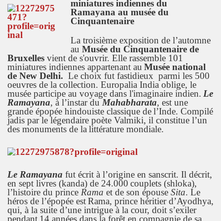
miniatures indiennes du
Ramayana au musée du
Cinquantenaire
La troisième exposition de l’automne
au
Musée du Cinquantenaire de
Bruxelles
vient de s'ouvrir. Elle rassemble
101
miniatures indiennes appartenant au
Musée national
de New Delhi.
Le choix fut fastidieux parmi les 500
oeuvres de la collection.
Europalia India oblige, le
musée participe au voyage dans l'imaginaire indien.
Le
Ramayana
, à l’instar du
Mahabharata
, est une
grande épopée hindouiste classique de
l’Inde. Compilé
jadis par le légendaire poète Valmiki, il constitue l’un
des monuments de la
littérature mondiale.
Le Ramayana
fut écrit à l’origine en sanscrit. Il décrit,
en sept livres (kanda) de 24.000
couplets (shloka),
l’histoire du prince
Rama
et de son épouse
Sita
. Le
héros de l’épopée est
Rama, prince héritier d’Ayodhya,
qui, à la suite d’une intrigue à la cour, doit s’exiler
pendant
14 années dans la forêt en compagnie de sa