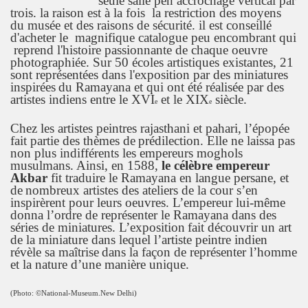
seule salle pen accrochage vertical par
trois. la raison est à la fois la restriction des moyens
du musée et des raisons de sécurité. il est conseillé
d'acheter le magnifique catalogue peu encombrant qui
reprend l'histoire passionnante de chaque oeuvre
photographiée. Sur 50 écoles artistiques existantes, 21
sont représentées dans l'exposition par des miniatures
inspirées
du Ramayana et qui ont été réalisée par des
artistes indiens entre le XVI
et le XIX
siècle.
e
e
Chez les artistes peintres rajasthani et pahari, l’épopée
fait partie des thèmes de
prédilection. Elle ne laissa pas
non plus indifférents les empereurs moghols
musulmans.
Ainsi, en 1588,
le célèbre empereur
Akbar
fit traduire le Ramayana en langue persane, et
de
nombreux artistes des ateliers de la cour s’en
inspirèrent pour leurs oeuvres. L’empereur lui-même
donna l’ordre de représenter le Ramayana dans des
séries de miniatures. L’exposition
fait découvrir un art
de la miniature dans lequel l’artiste peintre indien
révèle sa maîtrise
dans la façon de représenter l’homme
et la nature d’une manière unique.
(Photo: ©
National-Museum.New Delhi)