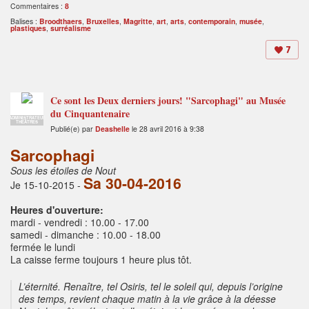
Commentaires :
8
Balises :
Broodthaers
,
Bruxelles
,
Magritte
,
art
,
arts
,
contemporain
,
musée
,
plastiques
,
surréalisme
7
Ce sont les Deux derniers jours! "Sarcophagi" au Musée
du Cinquantenaire
ADMINISTRATEUR
THÉÂTRES
Publié(e) par
Deashelle
le 28 avril 2016 à 9:38
Sarcophagi
Sous les étoiles de Nout
Sa 30-04-2016
Je 15-10-2015
-
Heures d'ouverture:
mardi - vendredi : 10.00 - 17.00
samedi - dimanche : 10.00 - 18.00
fermée le lundi
La caisse ferme toujours 1 heure plus tôt.
L’éternité. Renaître, tel Osiris, tel le soleil qui, depuis l’origine
des temps, revient chaque matin à la vie grâce à la déesse