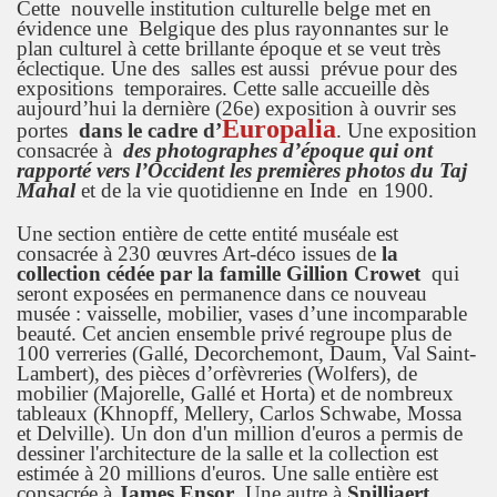
Cette nouvelle institution culturelle belge met en
évidence une Belgique des plus rayonnantes sur le
plan culturel à cette brillante époque et se veut très
éclectique. Une des salles est aussi prévue pour des
expositions temporaires. Cette salle accueille dès
aujourd’hui la dernière (26e) exposition à ouvrir ses
Europalia
portes
dans le cadre d’
. Une exposition
consacrée à
des photographes d’époque qui ont
rapporté vers l’Occident les premières photos du Taj
Mahal
et de la vie quotidienne en Inde en 1900.
Une section entière de cette entité muséale est
consacrée à 230 œuvres Art-déco issues de
la
collection cédée par la famille Gillion Crowet
qui
seront exposées en permanence dans ce nouveau
musée : vaisselle, mobilier, vases d’une incomparable
beauté. Cet ancien ensemble privé regroupe plus de
100 verreries (Gallé, Decorchemont, Daum, Val Saint-
Lambert), des pièces d’orfèvreries (Wolfers), de
mobilier (Majorelle, Gallé et Horta) et de nombreux
tableaux (Khnopff, Mellery, Carlos Schwabe, Mossa
et Delville). Un don d'un million d'euros a permis de
dessiner l'architecture de la salle et la collection est
estimée à 20 millions d'euros.
Une salle entière est
consacrée à
James Ensor
. Une autre à
Spilliaert
.