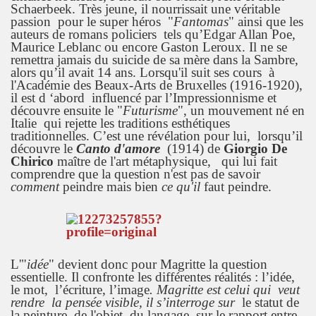
Schaerbeek. Très jeune, il nourrissait une véritable
passion pour le super héros "
Fantomas
" ainsi que les
auteurs de romans policiers tels qu’Edgar Allan Poe,
Maurice Leblanc ou encore Gaston Leroux. Il ne se
remettra jamais du suicide de sa mère dans la Sambre,
alors qu’il avait 14 ans. Lorsqu'il suit ses cours à
l'Académie des Beaux-Arts de Bruxelles (1916-1920),
il est d ‘abord influencé par l’Impressionnisme et
découvre ensuite le "
Futurisme
", un mouvement né en
Italie qui rejette les traditions esthétiques
traditionnelles. C’est une révélation pour lui, lorsqu’il
découvre le
Canto d'amore
(1914) de
Giorgio De
Chirico
maître de l'art métaphysique, qui lui fait
comprendre que la question n'est pas de savoir
comment
peindre mais bien
ce qu'il
faut peindre.
L'"
idée
" devient donc pour Magritte la question
essentielle. Il confronte les différentes réalités : l’idée,
le mot, l’écriture, l’image
.
Magritte est celui qui veut
rendre
la
pensée visible, il s’interroge sur
le statut de
la peinture, de l'objet, du langage, sur le rapport entre