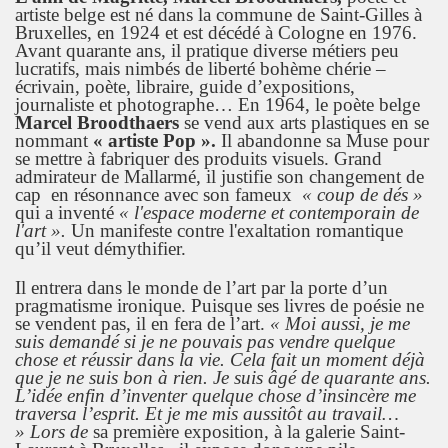
artiste belge est né dans la commune de Saint-Gilles à
Bruxelles, en 1924 et est décédé à Cologne en 1976.
Avant quarante ans, il pratique diverse métiers peu
lucratifs, mais nimbés de liberté bohème chérie –
écrivain, poète, libraire, guide d’expositions,
journaliste et photographe… En 1964, le poète belge
Marcel Broodthaers
se vend aux arts plastiques en se
nommant
« artiste Pop ».
Il abandonne sa Muse pour
se mettre à fabriquer des produits visuels. Grand
admirateur de Mallarmé, il justifie son changement de
cap en résonnance avec son fameux
« coup de dés »
qui a inventé
« l'espace moderne et contemporain de
l'art ».
Un manifeste contre l'exaltation romantique
qu’il veut démythifier.
Il entrera dans le monde de l’art par la porte d’un
pragmatisme ironique. Puisque ses livres de poésie ne
se vendent pas, il en fera de l’art.
« Moi aussi, je me
suis demandé si je ne pouvais pas vendre quelque
chose et réussir dans la vie. Cela fait un moment déjà
que je ne suis bon à rien. Je suis âgé de quarante ans.
L’idée enfin d’inventer quelque chose d’insincère me
traversa l’esprit. Et je me mis aussitôt au travail…
» Lors de
sa première exposition, à la galerie Saint-