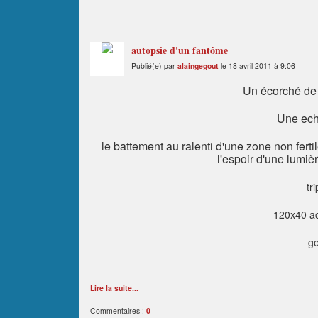
autopsie d'un fantôme
Publié(e) par
alaingegout
le 18 avril 2011 à 9:06
Un écorché de 
Une echo
le battement au ralenti d'une zone non fertil
l'espoir d'une lumiè
tri
120x40 ac
ge
Lire la suite...
Commentaires :
0