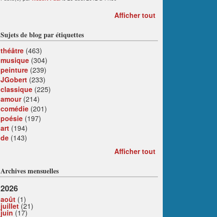
Afficher tout
Sujets de blog par étiquettes
théâtre
(463)
musique
(304)
peinture
(239)
JGobert
(233)
classique
(225)
amour
(214)
comédie
(201)
poésie
(197)
art
(194)
de
(143)
Afficher tout
Archives mensuelles
2026
août
(1)
juillet
(21)
juin
(17)