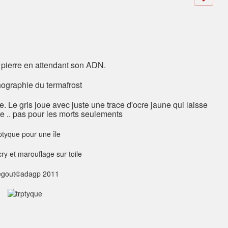
pierre en attendant son ADN.
graphie du termafrost
e. Le gris joue avec juste une trace d'ocre jaune qui laisse
re .. pas pour les morts seulements
ptyque pour une île
ry et marouflage sur toile
gout©adagp 2011