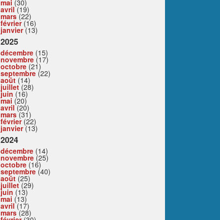
mai
(30)
avril
(19)
mars
(22)
février
(16)
janvier
(13)
2025
décembre
(15)
novembre
(17)
octobre
(21)
septembre
(22)
août
(14)
juillet
(28)
juin
(16)
mai
(20)
avril
(20)
mars
(31)
février
(22)
janvier
(13)
2024
décembre
(14)
novembre
(25)
octobre
(16)
septembre
(40)
août
(25)
juillet
(29)
juin
(13)
mai
(13)
avril
(17)
mars
(28)
février
(30)