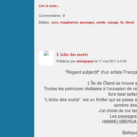
Lire la suite...
Commentaires :
0
Balises :
acry
,
imagination
,
paysages
,
suéde
,
voyage
,
île
,
öland
L'écho des morts
Publié(e) par
alaingegout
le 11 mai 2011 à 4:42
"Regard subjectif" d'un artiste Franç
L'Île de Öland se trouve 
Toutes les peintures réalisées à l'occasion de 
livre best selle
"L'écho des morts" est un thriller qui se passe s
sombre des 
J'ai choisi de me l
Les paysages
HIMMELSBERGA MU
Baltiqu