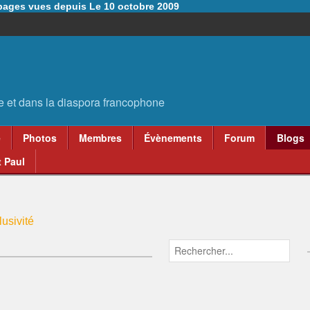
6 pages vues depuis Le 10 octobre 2009
e
Photos
Membres
Évènements
Forum
Blogs
 Paul
usivité