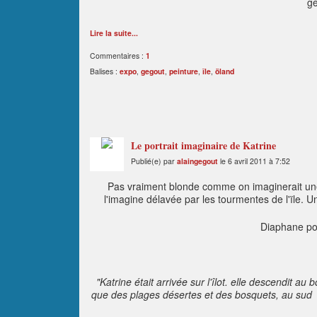
g
Lire la suite...
Commentaires :
1
Balises :
expo
,
gegout
,
peinture
,
île
,
öland
Le portrait imaginaire de Katrine
Publié(e) par
alaingegout
le 6 avril 2011 à 7:52
Pas vraiment blonde comme on imaginerait une 
l'imagine délavée par les tourmentes de l'ïle. 
Diaphane pou
"Katrine était arrivée sur l'îlot. elle descendit a
que des plages désertes et des bosquets, au sud 