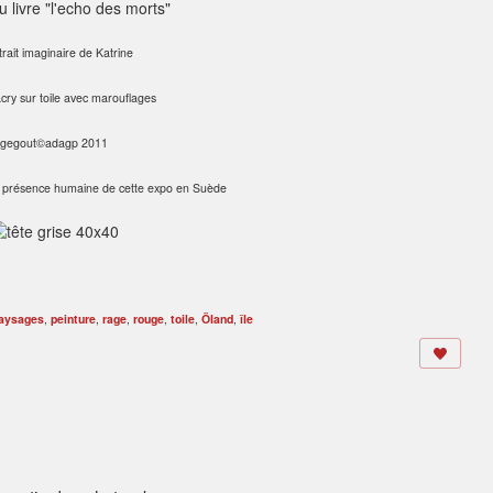
u livre "l'echo des morts"
trait imaginaire de Katrine
ry sur toile avec marouflages
gegout©adagp 2011
e présence humaine de cette expo en Suède
aysages
,
peinture
,
rage
,
rouge
,
toile
,
Öland
,
île