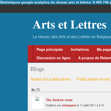
Statistiques google analytics du réseau arts et lettres: 8 403 74
Arts et Lettres
Page principale
Invitations
Ma pag
Discussion en ligne
A propos de Robert
Blogs
Toutes les publications
Publications en excl
île (7)
The darkest room
Publié(e) par
alaingegout
le 11 juillet 2011 à 2:10