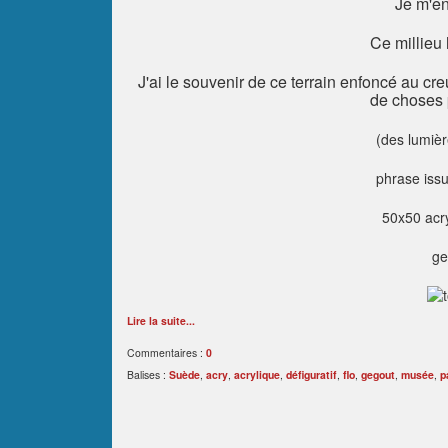
Je m'en
Ce millieu h
J'ai le souvenir de ce terrain enfoncé au 
de choses 
(des lumièr
phrase issu
50x50 acry
ge
Lire la suite...
Commentaires :
0
Balises :
Suède
,
acry
,
acrylique
,
défiguratif
,
flo
,
gegout
,
musée
,
p