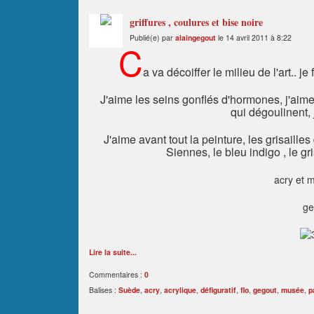
griffures , coulures et bise noire
Publié(e) par
alaingegout
le 14 avril 2011 à 8:22
C
a va décoiffer le milieu de l'art.. 
J'aime les seins gonflés d'hormones, j'aime
qui dégoulinent, 
J'aime avant tout la peinture, les grisailles
Siennes, le bleu indigo , le gr
acry et m
ge
Lire la suite...
Commentaires :
0
Balises :
Suède
,
acry
,
acrylique
,
défiguratif
,
flo
,
gegout
,
musée
,
p