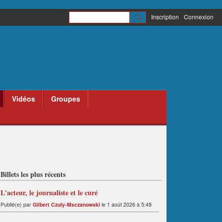
Inscription
Connexion
Vidéos
Groupes
Billets les plus récents
L'acteur, le journaliste et le curé
Publié(e) par
Gilbert Czuly-Msczanowski
le 1 août 2026 à 5:49