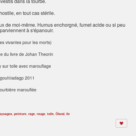
vestis dans la tourbe.
ostile, en tout cas stérile.
creux de moi-même. Humus enchorgné, fumet acide ou si peu
parviennent à s'épanouir.
es vivantes pour les morts)
e du livre de Johan Theorin
 sur toile avec marouflage
gout©adagp 2011
aysages
,
peinture
,
rage
,
rouge
,
toile
,
Öland
,
île