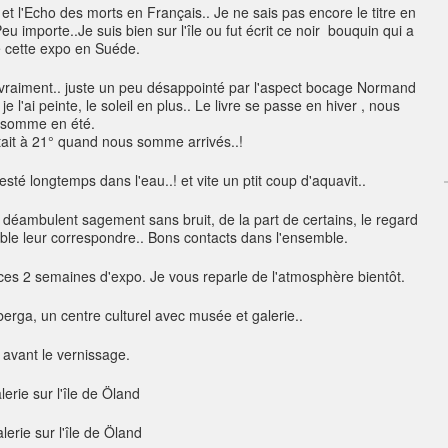
et l'Echo des morts en Français.. Je ne sais pas encore le titre en
u importe..Je suis bien sur l'île ou fut écrit ce noir bouquin qui a
é cette expo en Suéde.
vraiment.. juste un peu désappointé par l'aspect bocage Normand
e l'ai peinte, le soleil en plus.. Le livre se passe en hiver , nous
somme en été.
tait à 21° quand nous somme arrivés..!
resté longtemps dans l'eau..! et vite un ptit coup d'aquavit..
déambulent sagement sans bruit, de la part de certains, le regard
emble leur correspondre.. Bons contacts dans l'ensemble.
ces 2 semaines d'expo. Je vous reparle de l'atmosphère bientôt.
rga, un centre culturel avec musée et galerie..
 avant le vernissage.