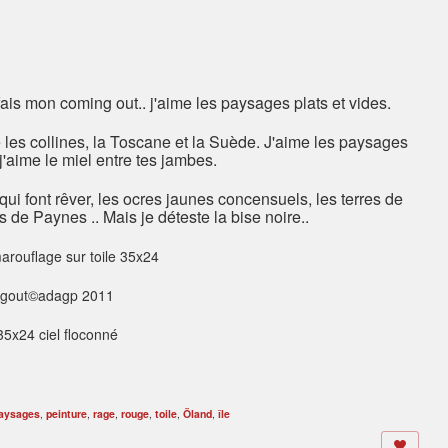
je fais mon coming out.. j'aime les paysages plats et vides.
 les collines, la Toscane et la Suède. J'aime les paysages
j'aime le miel entre tes jambes.
 qui font rêver, les ocres jaunes concensuels, les terres de
is de Paynes .. Mais je déteste la bise noire..
arouflage sur toile 35x24
gout©adagp 2011
aysages
,
peinture
,
rage
,
rouge
,
toile
,
Öland
,
île