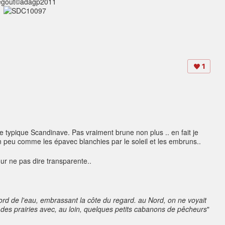
egout©adagp2011
1
typique Scandinave. Pas vraiment brune non plus .. en fait je
Un peu comme les épavec blanchies par le soleil et les embruns..
r ne pas dire transparente..
u bord de l'eau, embrassant la côte du regard. au Nord, on ne voyait
des prairies avec, au loin, quelques petits cabanons de pêcheurs
"