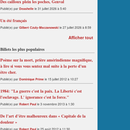
Des cailloux plein les poches, Genval
Publié(e) par
Deashelle
le 31 juillet 2026 à 5:40
Un été français
Publié(e) par
Gilbert Czuly-Msczanowski
le 27 juillet 2026 à 8:59
Afficher tout
Billets les plus populaires
Poème sur la mort, prière amérindienne magnifique,
à lire si vous vous sentez mal suite à la perte d'un
être cher.
Publié(e) par
Dominique Prime
le 15 juillet 2012 à 10:27
1984: "La guerre c'est la paix. La Liberté c'est
l'esclavage. L' ignorance c'est la force."
Publié(e) par
Robert Paul
le 3 novembre 2013 à 1:30
De l’art d’être malheureux dans « Capitale de la
douleur »
Publié(e) par
Robert Paul
le 25 août 2012 à 11:30