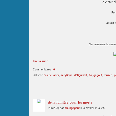
extrait d
Por
40x40 ac
Certainement la seul
Lire la suite...
Commentaires :
0
Balises :
Suède
,
acry
,
acrylique
,
défiguratif
,
flo
,
gegout
,
musée
,
p
de la lumière pour les morts
Publié(e) par
alaingegout
le 4 avril 2011 à 7:59