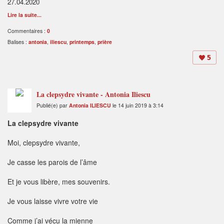
27.04.2020
Lire la suite...
Commentaires :
0
Balises :
antonia
,
iliescu
,
printemps
,
prière
5
La clepsydre vivante - Antonia Iliescu
Publié(e) par
Antonia ILIESCU
le 14 juin 2019 à 3:14
La clepsydre vivante
Moi, clepsydre vivante,
Je casse les parois de l’âme
Et je vous libère, mes souvenirs.
Je vous laisse vivre votre vie
Comme j’ai vécu la mienne