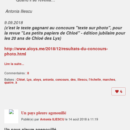
Antonia Iliescu
9.09.2018
(c'est le texte gagnant au concours "texte sur photo", pour
la revue "Les petits papiers de Chloé" - édition jubilaire pour
les 20 ans de Chloé des Lys)
http://www.aloys.me/2018/12/resultats-du-concours-
photo.html
Lire la suite...
Commentaires :
8
Balises :
Chloé
,
Lys
,
aloys
,
antonia
,
concours
,
des
,
iliescu
,
l'échelle
,
marches
,
quatre
,
à
4
Un pays pleure agenouillé
Publié(e) par
Antonia ILIESCU
le 14 août 2018 à 11:19
Un pays pleure agenouillé