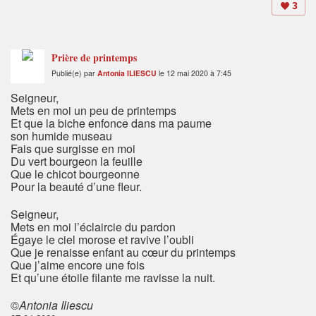
3
Prière de printemps
Publié(e) par
Antonia ILIESCU
le 12 mai 2020 à 7:45
Seigneur,
Mets en moi un peu de printemps
Et que la biche enfonce dans ma paume
son humide museau
Fais que surgisse en moi
Du vert bourgeon la feuille
Que le chicot bourgeonne
Pour la beauté d’une fleur.
Seigneur,
Mets en moi l’éclaircie du pardon
Égaye le ciel morose et ravive l’oubli
Que je renaisse enfant au cœur du printemps
Que j’aime encore une fois
Et qu’une étoile filante me ravisse la nuit.
©
Antonia Iliescu