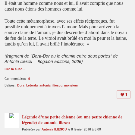
Il était un homme comme nous et lui, il avait compris que nous
aussi nous étions des hommes comme lui.
Toute cette métamorphose, avec ses effets réciproques, fut
possible uniquement à travers l’amour. Mais pour arriver à la
source claire de l’amour, je dus descendre d’abord dans le noyau
de feu de la terre. Le vitriol avait brûlé en moi la peur et la haine,
tandis qu’en lui, il avait brûlé l’intolérance. »
(fragment de "Dora-Dor ou le chemin entre deux portes" de
Antonia Iliescu -- Kogaiön Editions, 2006)
Lire la suite...
Commentaires :
9
Balises :
Dora
,
Letordu
,
antonia
,
iliescu
,
monsieur
1
Légende d’une petite chienne (ou une petite chienne de
légende) de antonia iliescu
Publié(e) par
Antonia ILIESCU
le 8 février 2016 à 8:00