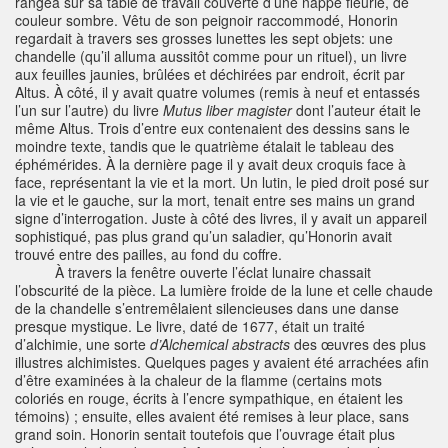
rangea sur sa table de travail couverte d’une nappe fleurie, de
couleur sombre. Vêtu de son peignoir raccommodé, Honorin
regardait à travers ses grosses lunettes les sept objets: une
chandelle (qu’il alluma aussitôt comme pour un rituel), un livre
aux feuilles jaunies, brûlées et déchirées par endroit, écrit par
Altus. À côté, il y avait quatre volumes (remis à neuf et entassés
l’un sur l’autre) du livre
Mutus liber
magister
dont l’auteur était le
même Altus. Trois d’entre eux contenaient des dessins sans le
moindre texte, tandis que le quatrième étalait le tableau des
éphémérides. À la dernière page il y avait deux croquis face à
face, représentant la vie et la mort. Un lutin, le pied droit posé sur
la vie et le gauche, sur la mort, tenait entre ses mains un grand
signe d’interrogation. Juste à côté des livres, il y avait un appareil
sophistiqué, pas plus grand qu’un saladier, qu’Honorin avait
trouvé entre des pailles, au fond du coffre.
À travers la fenêtre ouverte l’éclat lunaire chassait
l’obscurité de la pièce. La lumière froide de la lune et celle chaude
de la chandelle s’entremêlaient silencieuses dans une danse
presque mystique. Le livre, daté de 1677, était un traité
d’alchimie, une sorte
d’Alchemical abstracts
des œuvres des plus
illustres alchimistes. Quelques pages y avaient été arrachées afin
d’être examinées à la chaleur de la flamme (certains mots
coloriés en rouge, écrits à l’encre sympathique, en étaient les
témoins) ; ensuite, elles avaient été remises à leur place, sans
grand soin. Honorin sentait toutefois que l’ouvrage était plus