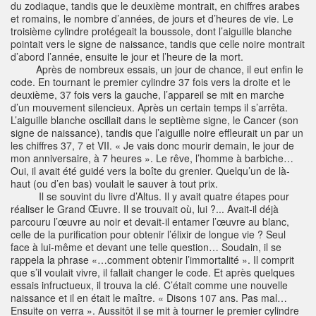
du zodiaque, tandis que le deuxième montrait, en chiffres arabes
et romains, le nombre d’années, de jours et d’heures de vie. Le
troisième cylindre protégeait la boussole, dont l’aiguille blanche
pointait vers le signe de naissance, tandis que celle noire montrait
d’abord l’année, ensuite le jour et l’heure de la mort.
Après de nombreux essais, un jour de chance, il eut enfin le
code. En tournant le premier cylindre 37 fois vers la droite et le
deuxième, 37 fois vers la gauche, l’appareil se mit en marche
d’un mouvement silencieux. Après un certain temps il s’arrêta.
L’aiguille blanche oscillait dans le septième signe, le Cancer (son
signe de naissance), tandis que l’aiguille noire effleurait un par un
les chiffres 37, 7 et VII. « Je vais donc mourir demain, le jour de
mon anniversaire, à 7 heures ». Le rêve, l’homme à barbiche…
Oui, il avait été guidé vers la boîte du grenier. Quelqu’un de là-
haut (ou d’en bas) voulait le sauver à tout prix.
Il se souvint du livre d’Altus. Il y avait quatre étapes pour
réaliser le Grand Œuvre. Il se trouvait où, lui ?... Avait-il déjà
parcouru l’œuvre au noir et devait-il entamer l’œuvre au blanc,
celle de la purification pour obtenir l’élixir de longue vie ? Seul
face à lui-même et devant une telle question… Soudain, il se
rappela la phrase «…comment obtenir l’immortalité ». Il comprit
que s’il voulait vivre, il fallait changer le code. Et après quelques
essais infructueux, il trouva la clé. C’était comme une nouvelle
naissance et il en était le maître. « Disons 107 ans. Pas mal…
Ensuite on verra ». Aussitôt il se mit à tourner le premier cylindre