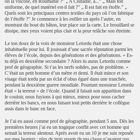
on la viscose, en Roumanie ?” „ A Cisnadie, à...” „ Mais ton
uniforme, de quel matériel est-il fait ?” „ Il est fait en étoffe.” „
Quels sont les principaux centres textiles du pays où l’on fabrique
de l’étoffe ?” Je commence à les enfiler un après l’autre, en
montrant du bout du bâton, leur place sur la carte. Le brouillard se
dissipe, mes yeux voient plus clair et la peur relâche son étreinte.
Le ton doux de la voix de monsieur Letordu était une chose
inhabituelle pour lui. Il jouissait d’une sacrée réputation parmi les
élèves de l’école, depuis des générations et des générations. « Es-
tu déjà en deuxième secondaire ? Alors tu auras Letordu comme
prof de géographie. Si t’as les nerfs solides, pas de problème. »
C’était un petit homme d’un mètre et demi. Il était mince et son
visage était tordu par un éclat d’obus égaré dans une tranchée,
pendant la deuxième guerre mondiale. Pourtant monsieur Letordu
était « la terreur » de l’école. Quand il faisait son apparition dans
le couloir, nous fuyions à qui mieux, mieux pour nous cacher
derrière les bancs, en nous faisant tout petits derrière le collègue
assis dans le banc en face.
Je l’ai eu aussi comme prof de géographie, pendant 5 ans. Dès les
premières heures j’ai eu un tragique conflit avec cet homme qui
semait la terreur alentour. Après avoir eu un 10 je me suis reposée
sur mes lauriers ; plus de trois quarts de ma classe n’avaient pas