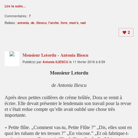
Lire la suite...
Commentaires :
7
Balises :
antonia
,
de
,
iliescu
,
l'arche
,
livre
,
mon's
,
naé
2
Monsieur Letordu - Antonia Iliescu
Publié(e) par
Antonia ILIESCU
le 11 février 2016 à 6:59
Monsieur Letordu
de Antonia Iliescu
Après deux petites cuillères de crème brûlée, Dora se remit à
écrire. Elle devait présenter le lendemain son travail pour la revue
et s’était redue compte qu’elle avait oublié une chose très
importante.
« Petite flûte. „Comment vas-tu, Petite Flûte ?” „Dis, elles sont en
quoi les rubans de tes tresses ?” „En viscose.” „Et où fabrique-t-