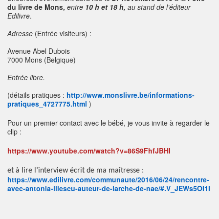
du livre de Mons,
entre
10 h et 18 h
,
au stand de l’éditeur
Edilivre
.
Adresse
(Entrée visiteurs) :
Avenue Abel Dubois
7000 Mons (Belgique)
Entrée libre.
(détails pratiques :
http://www.monslivre.be/informations-
pratiques_4727775.html
)
Pour un premier contact avec le bébé, je vous invite à regarder le
clip :
https://www.youtube.com/watch?v=86S9FhfJBHI
et à lire l’interview écrit de ma maîtresse :
https://www.edilivre.com/communaute/2016/06/24/rencontre-
avec-antonia-iliescu-auteur-de-larche-de-nae/#.V_JEWs5OI1I