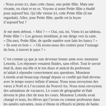
- Nous avons ici, dans cette classe, une petite flûte. Mais une
vivante, en chair et en os. Voyons si notre Petite flûte a étudié
pour aujourd’hui. Qu’elle vienne ici, cette Petite flûte (il me
regardait). Allez, joue Petite flûte, quelle est la leçon
d’aujourd’hui ?
Je me mets debout. « Moi ? » « Oui, oui, toi. Viens ici au tableau,
Petite flûte ! » Les genoux tremblant, je me dirige vers la carte.
« Dis-moi, Petite flûte, de quelle matière sont faits les bancs ? »
« Ils sont en bois ». « Où avons-nous des centres pour l’usinage
du bois, à travers le pays ? »
C’est comme ça que je suis devenue bonne amie avec monsieur
Letordu. Les réponses venaient fluides, sans effort. Tout le savoir
était là, dans ma tête et le ton doux et amical du professeur
m’aidait à répondre correctement aux questions. Monsieur
Letordu avait beaucoup changé depuis ce conflit qui était devenu
avec le temps source infinie d’amour. Nous nous envoyions des
vœux à Noël et à l’occasion du Nouvel An. Nous nous envoyions
des salutations de vacances. Le cours de géographie m’était
devenu le plus cher de tous les cours. Monsieur Letordu avait
changé et nous, les élèves qui l’avons eu comme professeur dans
les années suivantes, nous n’étions ni effrayés ni pleins de haine.