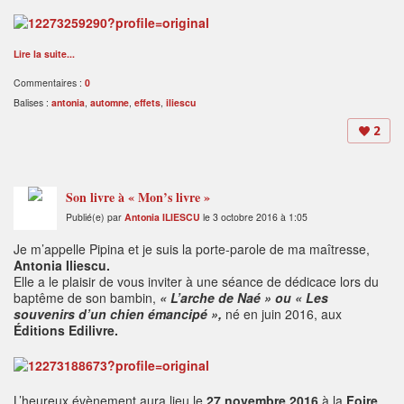
Lire la suite...
Commentaires :
0
Balises :
antonia
,
automne
,
effets
,
iliescu
2
Son livre à « Mon’s livre »
Publié(e) par
Antonia ILIESCU
le 3 octobre 2016 à 1:05
Je m’appelle Pipina et je suis la porte-parole de ma maîtresse,
Antonia Iliescu.
Elle a le plaisir de vous inviter à une séance de dédicace lors du
baptême de son bambin,
« L’arche de Naé » ou « Les
souvenirs d’un chien émancipé »,
né en juin 2016, aux
Éditions Edilivre.
L’heureux évènement aura lieu le
27 novembre 2016
à la
Foire