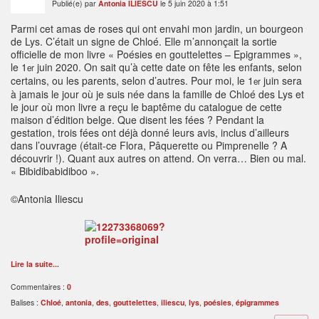
Publié(e) par
Antonia ILIESCU
le 5 juin 2020 à 1:51
Parmi cet amas de roses qui ont envahi mon jardin, un bourgeon
de Lys. C’était un signe de Chloé. Elle m’annonçait la sortie
officielle de mon livre « Poésies en gouttelettes – Epigrammes »,
le 1
juin 2020. On sait qu’à cette date on fête les enfants, selon
er
certains, ou les parents, selon d’autres. Pour moi, le 1
juin sera
er
à jamais le jour où je suis née dans la famille de Chloé des Lys et
le jour où mon livre a reçu le baptême du catalogue de cette
maison d’édition belge. Que disent les fées ? Pendant la
gestation, trois fées ont déjà donné leurs avis, inclus d’ailleurs
dans l’ouvrage (était-ce Flora, Pâquerette ou Pimprenelle ? A
découvrir !). Quant aux autres on attend. On verra… Bien ou mal.
« Bibidibabidiboo ».
©Antonia Iliescu
Lire la suite...
Commentaires :
0
Balises :
Chloé
,
antonia
,
des
,
gouttelettes
,
iliescu
,
lys
,
poésies
,
épigrammes