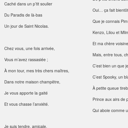
Caché dans un p’tit soulier
Oui… ça fait bientô
Du Paradis de là-bas
Que je connais Pim
Un jour de Saint Nicolas.
Kenzo, Lilou et Mlim
Et ma chère voisine 
Chez vous, une fois arrivée,
Mais, entre tous, c
Vous m’avez rassasiée ;
C’est bien un que j
À mon tour, mes très chers maîtres,
C’est Spooky, un b
Dans notre maison champêtre,
À petite queue tir
Je vous apporte la gaité
Prince aux airs de
Et vous chasse l’anxiété.
Qui aboie comme 
Je suis tendre, amicale,