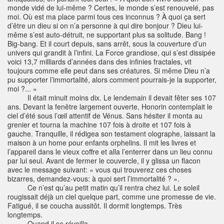
monde vidé de lui-même ? Certes, le monde s’est renouvelé, pas
moi. Où est ma place parmi tous ces inconnus ? À quoi ça sert
d’être un dieu si on n’a personne à qui dire bonjour ? Dieu lui-
même s’est auto-détruit, ne supportant plus sa solitude. Bang !
Big-bang. Et il court depuis, sans arrêt, sous la couverture d’un
univers qui grandit à l’infini. La Force grandiose, qui s’est dissipée
voici 13,7 milliards d’années dans des infinies fractales, vit
toujours comme elle peut dans ses créatures. Si même Dieu n’a
pu supporter l’immortalité, alors comment pourrais-je la supporter,
moi ?... »
Il était minuit moins dix. Le lendemain il devait fêter ses 107
ans. Devant la fenêtre largement ouverte, Honorin contemplait le
ciel d’été sous l’œil attentif de Vénus. Sans hésiter il monta au
grenier et tourna la machine 107 fois à droite et 107 fois à
gauche. Tranquille, il rédigea son testament olographe, laissant la
maison à un home pour enfants orphelins. Il mit les livres et
l’appareil dans le vieux coffre et alla l’enterrer dans un lieu connu
par lui seul. Avant de fermer le couvercle, il y glissa un flacon
avec le message suivant: « vous qui trouverez ces choses
bizarres, demandez-vous: à quoi sert l’immortalité ? ».
Ce n’est qu’au petit matin qu’il rentra chez lui. Le soleil
rougissait déjà un ciel quelque part, comme une promesse de vie.
Fatigué, il se coucha aussitôt. Il dormit longtemps. Très
longtemps.
Quand il se réveilla…