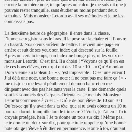
encore la première note, tel qu’après un calcul je me suis dit que je
pouvais rester tranquille, sans étudier au moins pendant deux
semaines. Mais monsieur Letordu avait ses méthodes et je ne les
connaissais pas.
,
La deuxième heure de géographie, il entre dans la classe
l’immense registre sous le bras. Il le pose sur la chaire et il l’ouvre
au hasard. Nos cœurs arrêtent de battre. Il revient une page en
arrière et suit de ses yeux son index qui descend sur la feuille.
Après un certain temps, son index ne bouge plus, ni les yeux de
monsieur Letordu. C’est fini. Il a choisi ! “Voyons ce qu’il en est
de ces bons élèves, ceux qui ont des 10 sur 10... « Qu’Antoniou
Dora vienne au tableau ! » « C’est impossible ! C’est une erreur !
J’ai déjà une note, une bonne note ; il ne peut pas me faire ça ! » -
me dis-je en me levant péniblement de mon banc et en me
dirigeant avec des pas hésitants vers la carte. Il me demande quels
sont les sommets des Carpates Orientales. Je me tais. Monsieur
Letordu commence à crier : « Drôle de bon élève de 10 sur 10 !
Qu’est-ce qu’il y avait dans ta tête, que si tu avais obtenu un 10 tu
pourras dormir tranquille tout le trimestre ?! Voilà, je t’ai eu ! Tu te
croyais protégée, hein ? Je te donne un trois sur dix ! Même pas,
je te donne un deux sur dix, pour que tu te rappelle qu’une bonne
note oblige l’élève à étudier en permanence. Honte à toi, d’autant