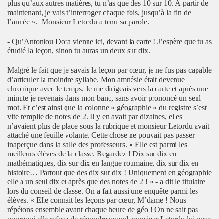
plus qu’aux autres matières, tu n’as que des 10 sur
10. A
partir de
maintenant, je vais t’interroger chaque fois, jusqu’à la fin de
l’année ». Monsieur Letordu a tenu sa parole.
- Qu’Antoniou Dora vienne ici, devant la carte ! J’espère que tu as
étudié la leçon, sinon tu auras un deux sur dix.
Malgré le fait que je savais la leçon par cœur, je ne fus pas capable
d’articuler la moindre syllabe. Mon amnésie était devenue
chronique avec le temps. Je me dirigeais vers la carte et après une
minute je revenais dans mon banc, sans avoir prononcé un seul
mot. Et c’est ainsi que la colonne « géographie » du registre s’est
vite remplie de notes de 2. Il y en avait par dizaines, elles
n’avaient plus de place sous la rubrique et monsieur Letordu avait
attaché une feuille volante. Cette chose ne pouvait pas passer
inaperçue dans la salle des professeurs. « Elle est parmi les
meilleurs élèves de la classe. Regardez ! Dix sur dix en
mathématiques, dix sur dix en langue roumaine, dix sur dix en
histoire… Partout que des dix sur dix ! Uniquement en géographie
elle a un seul dix et après que des notes de 2 ! » - a dit le titulaire
lors du conseil de classe. On a fait aussi une enquête parmi les
élèves. « Elle connait les leçons par cœur, M’dame ! Nous
répétons ensemble avant chaque heure de géo ! On ne sait pas
pourquoi elle refuse de répondre quand monsieur Letordu lui pose