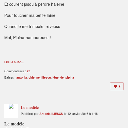
Et courent jusqu’à perdre haleine
Pour toucher ma petite laine
Quand je me trimbale, rêveuse
Moi, Pipina-namoureuse !
Lire la suite...
Commentaires :
23
Balises :
antonia
,
chienne
,
iliescu
,
légende
,
pipina
7
Le modèle
Publié(e) par
Antonia ILIESCU
le 12 janvier 2016 à 1:48
Le modèle