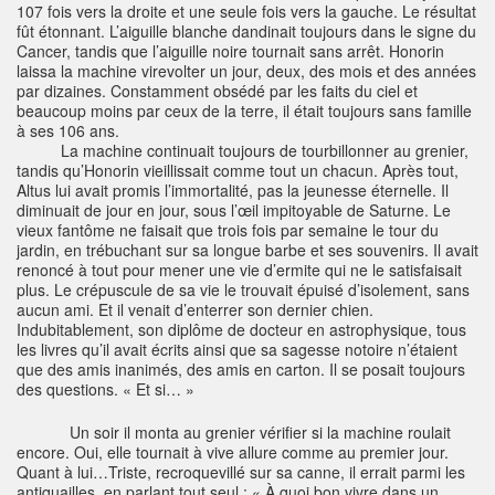
107 fois vers la droite et une seule fois vers la gauche. Le résultat
fût étonnant. L’aiguille blanche dandinait toujours dans le signe du
Cancer, tandis que l’aiguille noire tournait sans arrêt. Honorin
laissa la machine virevolter un jour, deux, des mois et des années
par dizaines. Constamment obsédé par les faits du ciel et
beaucoup moins par ceux de la terre, il était toujours sans famille
à ses 106 ans.
La machine continuait toujours de tourbillonner au grenier,
tandis qu’Honorin vieillissait comme tout un chacun. Après tout,
Altus lui avait promis l’immortalité, pas la jeunesse éternelle. Il
diminuait de jour en jour, sous l’œil impitoyable de Saturne. Le
vieux fantôme ne faisait que trois fois par semaine le tour du
jardin, en trébuchant sur sa longue barbe et ses souvenirs. Il avait
renoncé à tout pour mener une vie d’ermite qui ne le satisfaisait
plus. Le crépuscule de sa vie le trouvait épuisé d’isolement, sans
aucun ami. Et il venait d’enterrer son dernier chien.
Indubitablement, son diplôme de docteur en astrophysique, tous
les livres qu’il avait écrits ainsi que sa sagesse notoire n’étaient
que des amis inanimés, des amis en carton. Il se posait toujours
des questions. « Et si… »
Un soir il monta au grenier vérifier si la machine roulait
encore. Oui, elle tournait à vive allure comme au premier jour.
Quant à lui…Triste, recroquevillé sur sa canne, il errait parmi les
antiquailles, en parlant tout seul : « À quoi bon vivre dans un