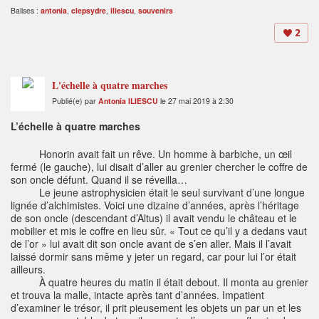
Balises :
antonia
,
clepsydre
,
iliescu
,
souvenirs
2
L'échelle à quatre marches
Publié(e) par
Antonia ILIESCU
le 27 mai 2019 à 2:30
L’échelle à quatre marches
Honorin avait fait un rêve. Un homme à barbiche, un œil
fermé (le gauche), lui disait d’aller au grenier chercher le coffre de
son oncle défunt. Quand il se réveilla…
Le jeune astrophysicien était le seul survivant d’une longue
lignée d’alchimistes. Voici une dizaine d’années, après l’héritage
de son oncle (descendant d’Altus) il avait vendu le château et le
mobilier et mis le coffre en lieu sûr. « Tout ce qu’il y a dedans vaut
de l’or » lui avait dit son oncle avant de s’en aller. Mais il l’avait
laissé dormir sans même y jeter un regard, car pour lui l’or était
ailleurs.
À quatre heures du matin il était debout. Il monta au grenier
et trouva la malle, intacte après tant d’années. Impatient
d’examiner le trésor, il prit pieusement les objets un par un et les