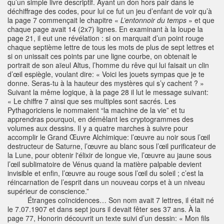
qu’un simple livre descriptif. Ayant un don hors pair dans le
déchiffrage des codes, pour lui ce fut un jeu d’enfant de voir qu’à
la page 7 commençait le chapitre «
L’entonnoir du temps
» et que
chaque page avait 14 (2x7) lignes. En examinant à la loupe la
page 21, il eut une révélation : si on marquait d’un point rouge
chaque septième lettre de tous les mots de plus de sept lettres et
si on unissait ces points par une ligne courbe, on obtenait le
portrait de son aïeul Altus, l’homme du rêve qui lui faisait un clin
d’œil espiègle, voulant dire: « Voici les jouets sympas que je te
donne. Seras-tu à la hauteur des mystères qui s’y cachent ? »
Suivant la même logique, à la page 28 il lut le message suivant:
« Le chiffre 7 ainsi que ses multiples sont sacrés. Les
Pythagoriciens le nommaient “la machine de la vie” et tu
apprendras pourquoi, en démêlant les cryptogrammes des
volumes aux dessins. Il y a quatre marches à suivre pour
accomplir le Grand Œuvre Alchimique: l’œuvre au noir sous l’œil
destructeur de Saturne, l’œuvre au blanc sous l’œil purificateur de
la Lune, pour obtenir l'élixir de longue vie, l’œuvre au jaune sous
l’œil sublimatoire de Vénus quand la matière palpable devient
invisible et enfin, l’œuvre au rouge sous l’œil du soleil ; c’est la
réincarnation de l’esprit dans un nouveau corps et à un niveau
supérieur de conscience.”
Étranges coïncidences… Son nom avait 7 lettres, il était né
le 7.07.1907 et dans sept jours il devait fêter ses 37 ans. À la
page 77, Honorin découvrit un texte suivi d’un dessin: « Mon fils