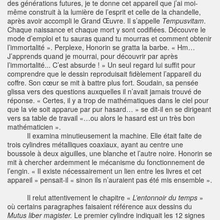
des générations futures, je te donne cet appareil que j’ai moi-
même construit à la lumière de l’esprit et celle de la chandelle,
après avoir accompli le Grand Œuvre. Il s’appelle
Tempusvitam
.
Chaque naissance et chaque mort y sont codifiées. Découvre le
mode d’emploi et tu sauras quand tu mourras et comment obtenir
l’immortalité ». Perplexe, Honorin se gratta la barbe. « Hm…
J’apprends quand je mourrai, pour découvrir par après
l’immortalité... C’est absurde ! » Un seul regard lui suffit pour
comprendre que le dessin reproduisait fidèlement l’appareil du
coffre. Son cœur se mit à battre plus fort. Soudain, sa pensée
glissa vers des questions auxquelles il n’avait jamais trouvé de
réponse. « Certes, il y a trop de mathématiques dans le ciel pour
que la vie soit apparue par pur hasard… » se dit-il en se dirigeant
vers sa table de travail «…ou alors le hasard est un très bon
mathématicien ».
Il examina minutieusement la machine. Elle était faite de
trois cylindres métalliques coaxiaux, ayant au centre une
boussole à deux aiguilles, une blanche et l’autre noire. Honorin se
mit à chercher ardemment le mécanisme du fonctionnement de
l’engin. « Il existe nécessairement un lien entre les livres et cet
appareil » pensait-il « sinon ils n’auraient pas été mis ensemble ».
Il relut attentivement le chapitre «
L’entonnoir du temps
»
où certains paragraphes faisaient référence aux dessins du
Mutus liber
magister.
Le premier cylindre indiquait les 12 signes