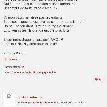
Qui bourdonnent comme des cassés tambours
Désemplis de toute trace d’amour ?
Ô, mon pays, ne laisse pas tes enfants
Sous ces triques et ces pierres sombrer dans la mort !
Un peu de feu dans l’âtre et un regard aimant
Et tu verras tes fils grandir encore plus forts.
Si sur notre drapeau sera écrit AMOUR
Le mot UNION y sera pour toujours.
Antonia Iliescu
Lire la suite...
Commentaires :
2
Balises :
amour
,
antonia
,
iliescu
,
pays
,
union
4
Effets d'automne
Publié(e) par
Antonia ILIESCU
le 23 novembre 2017 à 2:11