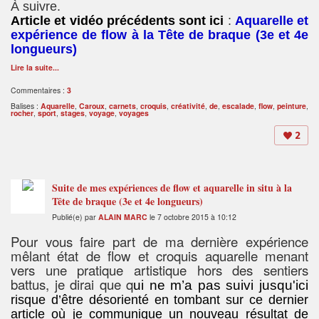
À suivre.
Article et vidéo précédents sont
ici
:
Aquarelle et
expérience de flow à la Tête de braque (3e et 4e
longueurs)
Lire la suite...
Commentaires :
3
Balises :
Aquarelle
,
Caroux
,
carnets
,
croquis
,
créativité
,
de
,
escalade
,
flow
,
peinture
,
rocher
,
sport
,
stages
,
voyage
,
voyages
2
Suite de mes expériences de flow et aquarelle in situ à la
Tête de braque (3e et 4e longueurs)
Publié(e) par
ALAIN MARC
le 7 octobre 2015 à 10:12
Pour vous faire part de ma dernière expérience
mêlant état de flow et croquis aquarelle menant
vers une pratique artistique hors des sentiers
battus, je dirai que q
ui ne m’a pas suivi jusqu'ici
risque d’être désorienté en tombant sur ce dernier
article où je communique un nouveau résultat de