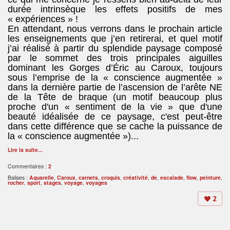
durée intrinsèque les effets positifs de mes
« expériences » !
En attendant, nous verrons dans le prochain article
les enseignements que j’en retirerai, et quel motif
j’ai réalisé à partir du splendide paysage composé
par le sommet des trois principales aiguilles
dominant les Gorges d’Éric au Caroux, toujours
sous l’emprise de la « conscience augmentée »
dans la dernière partie de l’ascension de l’arête NE
de la Tête de braque (un motif beaucoup plus
proche d'un « sentiment de la vie » que d'une
beauté idéalisée de ce paysage, c'est peut-être
dans cette différence que se cache la puissance de
la « conscience augmentée »)...
Lire la suite...
Commentaires :
2
Balises :
Aquarelle
,
Caroux
,
carnets
,
croquis
,
créativité
,
de
,
escalade
,
flow
,
peinture
,
rocher
,
sport
,
stages
,
voyage
,
voyages
2