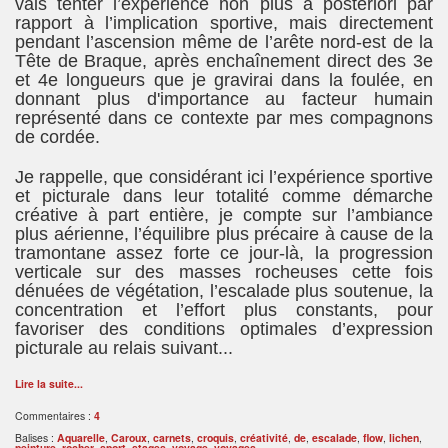
vais tenter l’expérience non plus a posteriori par
rapport à l’implication sportive, mais directement
pendant l’ascension même de l’arête nord-est de la
Tête de Braque, après enchaînement direct des 3e
et 4e longueurs que je gravirai dans la foulée, en
donnant plus d'importance au facteur humain
représenté dans ce contexte par mes compagnons
de cordée.
Je rappelle, que considérant ici l’expérience sportive
et picturale dans leur totalité comme démarche
créative à part entière, je compte sur l’ambiance
plus aérienne, l’équilibre plus précaire à cause de la
tramontane assez forte ce jour-là, la progression
verticale sur des masses rocheuses cette fois
dénuées de végétation, l’escalade plus soutenue, la
concentration et l’effort plus constants, pour
favoriser des conditions optimales d’expression
picturale au relais suivant...
Lire la suite...
Commentaires :
4
Balises :
Aquarelle
,
Caroux
,
carnets
,
croquis
,
créativité
,
de
,
escalade
,
flow
,
lichen
,
peinture
,
rocher
,
sport
,
stages
,
voyage
,
voyages