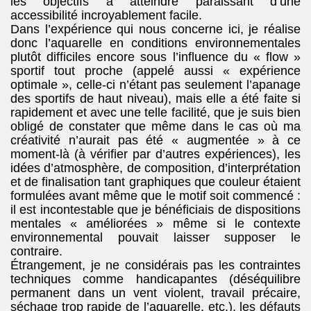
les objectifs à atteindre paraissant d’une
accessibilité incroyablement facile.
Dans l’expérience qui nous concerne ici, je réalise
donc l’aquarelle en conditions environnementales
plutôt difficiles encore sous l’influence du « flow »
sportif tout proche (appelé aussi « expérience
optimale », celle-ci n’étant pas seulement l’apanage
des sportifs de haut niveau), mais elle a été faite si
rapidement et avec une telle facilité, que je suis bien
obligé de constater que même dans le cas où ma
créativité n’aurait pas été « augmentée » à ce
moment-là (à vérifier par d’autres expériences), les
idées d’atmosphère, de composition, d’interprétation
et de finalisation tant graphiques que couleur étaient
formulées avant même que le motif soit commencé :
il est incontestable que je bénéficiais de dispositions
mentales « améliorées » même si le contexte
environnemental pouvait laisser supposer le
contraire.
Étrangement, je ne considérais pas les contraintes
techniques comme handicapantes (déséquilibre
permanent dans un vent violent, travail précaire,
séchage trop rapide de l’aquarelle, etc.), les défauts