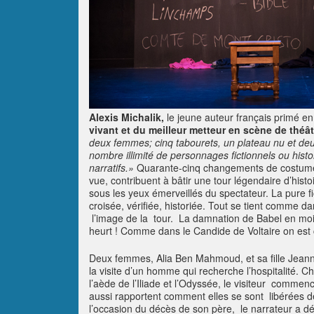
Alexis Michalik,
le jeune auteur français primé e
vivant et du meilleur metteur en scène de théâtr
deux femmes; cinq tabourets, un plateau nu et de
nombre illimité de personnages fictionnels ou histor
narratifs.»
Quarante-cinq changements de costumes
vue, contribuent à bâtir une tour légendaire d’histo
sous les yeux émerveillés du spectateur. La pure fi
croisée, vérifiée, historiée. Tout se tient comme d
l’image de la tour. La damnation de Babel en moi
heurt ! Comme dans le Candide de Voltaire on est c
Deux femmes, Alia Ben Mahmoud, et sa fille Jeanne
la visite d’un homme qui recherche l’hospitalité.
l’aède de l’Iliade et l’Odyssée, le visiteur commenc
aussi rapportent comment elles se sont libérées 
l’occasion du décès de son père, le narrateur a 