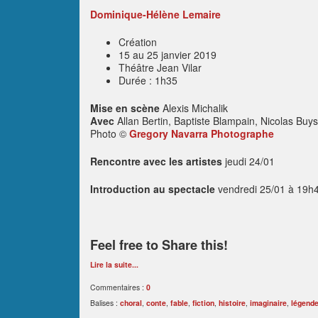
Dominique-Hélène Lemaire
Création
15 au 25 janvier 2019
Théâtre Jean Vilar
Durée : 1h35
Mise en scène
Alexis Michalik
Avec
Allan Bertin, Baptiste Blampain, Nicolas Buy
Photo ©
Gregory Navarra Photographe
Rencontre avec les artistes
jeudi 24/01
Introduction au spectacle
vendredi 25/01 à 19h
Feel free to Share this!
Lire la suite...
Commentaires :
0
Balises :
choral
,
conte
,
fable
,
fiction
,
histoire
,
imaginaire
,
légend