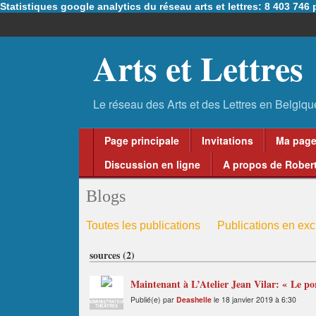
Statistiques google analytics du réseau arts et lettres: 8 403 74
Arts et Lettres
Page principale
Invitations
Ma pag
Discussion en ligne
A propos de Robert
Blogs
Toutes les publications
Publications en excl
sources (2)
Maintenant à L’Atelier Jean Vilar: « Le po
Publié(e) par
Deashelle
le 18 janvier 2019 à 6:30
ADMINISTRATEUR
THÉÂTRES