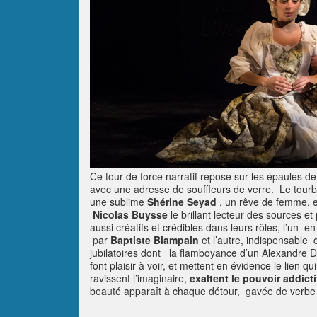
Ce tour de force narratif repose sur les épaules de 5
avec une adresse de souffleurs de verre. Le tourbi
une sublime
Shérine Seyad
, un rêve de femme, et
Nicolas Buysse
le brillant lecteur des sources 
aussi créatifs et crédibles dans leurs rôles, l’un e
par
Baptiste Blampain
et l’autre, indispensable 
jubilatoires dont la flamboyance d’un Alexandre 
font plaisir à voir, et mettent en évidence le lien qu
ravissent l’imaginaire,
exaltent le pouvoir addictif
beauté apparaît à chaque détour, gavée de verbe