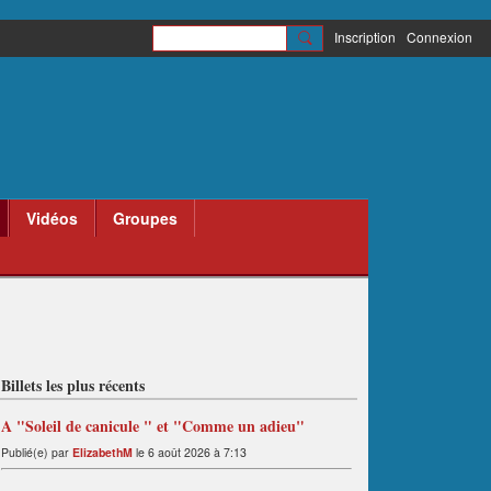
Inscription
Connexion
Vidéos
Groupes
Billets les plus récents
A "Soleil de canicule " et "Comme un adieu"
Publié(e) par
ElizabethM
le 6 août 2026 à 7:13