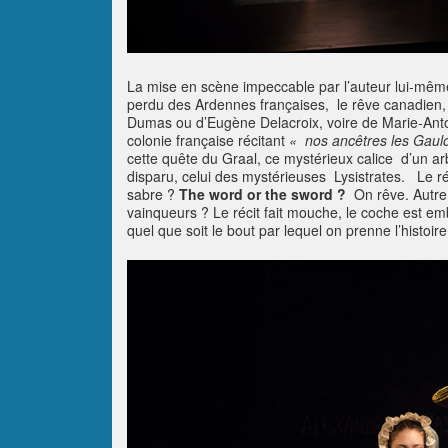
La mise en scène impeccable par l’auteur lui-même,
perdu des Ardennes françaises, le rêve canadien,
Dumas ou d’Eugène Delacroix, voire de Marie-Antoin
colonie française récitant
« nos ancêtres les Gaulo
cette quête du Graal, ce mystérieux calice d’un a
disparu, celui des mystérieuses Lysistrates. Le réci
sabre ?
The word or the sword ?
On rêve. Autre q
vainqueurs ? Le récit fait mouche, le coche est em
quel que soit le bout par lequel on prenne l’histoire