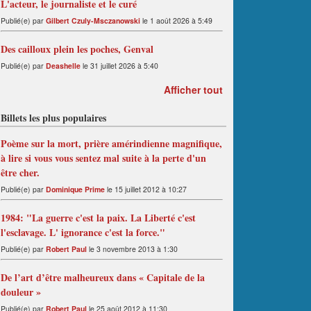
L'acteur, le journaliste et le curé
Publié(e) par
Gilbert Czuly-Msczanowski
le 1 août 2026 à 5:49
Des cailloux plein les poches, Genval
Publié(e) par
Deashelle
le 31 juillet 2026 à 5:40
Afficher tout
Billets les plus populaires
Poème sur la mort, prière amérindienne magnifique,
à lire si vous vous sentez mal suite à la perte d'un
être cher.
Publié(e) par
Dominique Prime
le 15 juillet 2012 à 10:27
1984: "La guerre c'est la paix. La Liberté c'est
l'esclavage. L' ignorance c'est la force."
Publié(e) par
Robert Paul
le 3 novembre 2013 à 1:30
De l’art d’être malheureux dans « Capitale de la
douleur »
Publié(e) par
Robert Paul
le 25 août 2012 à 11:30