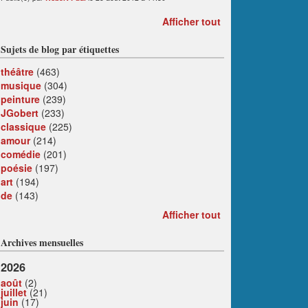
Afficher tout
Sujets de blog par étiquettes
théâtre
(463)
musique
(304)
peinture
(239)
JGobert
(233)
classique
(225)
amour
(214)
comédie
(201)
poésie
(197)
art
(194)
de
(143)
Afficher tout
Archives mensuelles
2026
août
(2)
juillet
(21)
juin
(17)