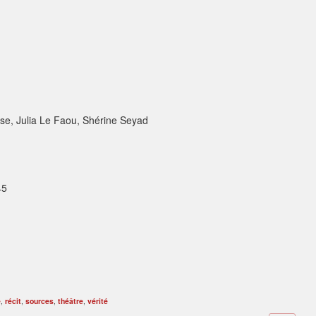
sse, Julia Le Faou, Shérine Seyad
45
e
,
récit
,
sources
,
théâtre
,
vérité