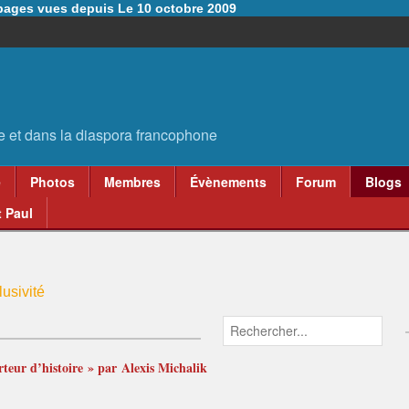
6 pages vues depuis Le 10 octobre 2009
e
Photos
Membres
Évènements
Forum
Blogs
 Paul
usivité
rteur d’histoire » par Alexis Michalik