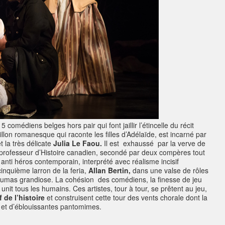
 comédiens belges hors pair qui font jaillir l’étincelle du récit
llon romanesque qui raconte les filles d’Adélaïde, est incarné par
 la très délicate
Julia Le Faou.
Il est exhaussé par la verve de
et professeur d’Histoire canadien, secondé par deux compères tout
n anti héros contemporain, interprété avec réalisme incisif
cinquième larron de la feria,
Allan Bertin,
dans une valse de rôles
Dumas grandiose. La cohésion des comédiens, la finesse de jeu
i unit tous les humains. Ces artistes, tour à tour, se prêtent au jeu,
 de l’histoire
et construisent cette tour des vents chorale dont la
 et d’éblouissantes pantomimes.