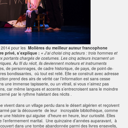
n 2014 pour les
Molières du meilleur auteur francophone
e privé, s’explique :
«
J’ai choisi cinq acteurs : trois hommes et
ux portants chargés de costumes. Les cinq acteurs incarnent un
iques. Au fil du récit, ils deviennent moteurs et instruments
, de personnages, de cadre historique, de pays, de point-de-
ires bondissantes, où tout est relié. Elle se construit avec adresse
ction prend des airs de vérité car l’information est sans cesse
ans une immense tapisserie, ou un vitrail, si vous n’aimez pas
ns, car même langues et accents s’entrecroisent sans le moindre
erné par le rythme haletant des récits .
 vivent dans un village perdu dans le désert algérien et reçoivent
 Charmé par la découverte de leur incroyable bibliothèque, comme
e une histoire qui aiguise d’heure en heure, leur curiosité. Elles
de l’enfermement marital. Une quinzaine d’années auparavant, à
découvert dans une tombe abandonnée parmi des livres ensevelis,