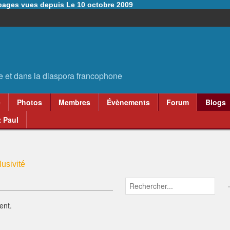
6 pages vues depuis Le 10 octobre 2009
e
Photos
Membres
Évènements
Forum
Blogs
 Paul
usivité
ent.