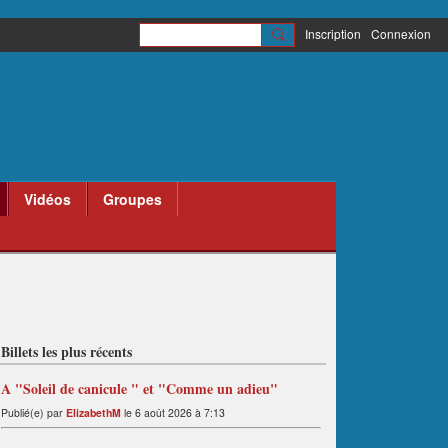
Inscription
Connexion
Vidéos
Groupes
Billets les plus récents
A "Soleil de canicule " et "Comme un adieu"
Publié(e) par
ElizabethM
le 6 août 2026 à 7:13