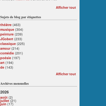
Afficher tout
Sujets de blog par étiquettes
théâtre
(463)
musique
(304)
peinture
(239)
JGobert
(233)
classique
(225)
amour
(214)
comédie
(201)
poésie
(197)
art
(194)
de
(143)
Afficher tout
Archives mensuelles
2026
août
(2)
juillet
(21)
juin
(17)