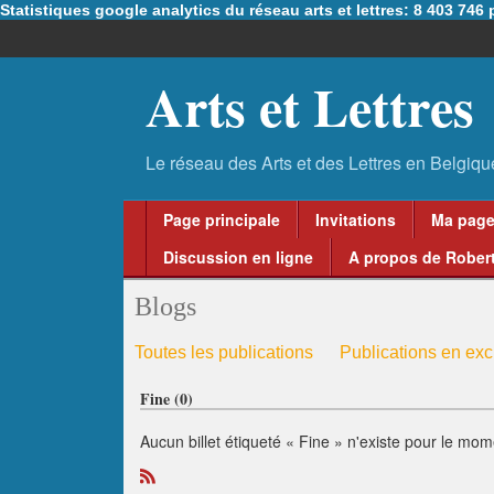
Statistiques google analytics du réseau arts et lettres: 8 403 74
Arts et Lettres
Page principale
Invitations
Ma pag
Discussion en ligne
A propos de Robert
Blogs
Toutes les publications
Publications en excl
Fine (0)
Aucun billet étiqueté « Fine » n'existe pour le mom
R