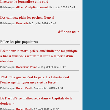
L'acteur, le journaliste et le curé
Publié(e) par
Gilbert Czuly-Msczanowski
le 1 août 2026 à 5:49
Des cailloux plein les poches, Genval
Publié(e) par
Deashelle
le 31 juillet 2026 à 5:40
Afficher tout
Billets les plus populaires
Poème sur la mort, prière amérindienne magnifique,
à lire si vous vous sentez mal suite à la perte d'un
être cher.
Publié(e) par
Dominique Prime
le 15 juillet 2012 à 10:27
1984: "La guerre c'est la paix. La Liberté c'est
l'esclavage. L' ignorance c'est la force."
Publié(e) par
Robert Paul
le 3 novembre 2013 à 1:30
De l’art d’être malheureux dans « Capitale de la
douleur »
Publié(e) par
Robert Paul
le 25 août 2012 à 11:30