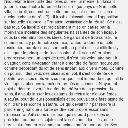
l’inquiétante insécurité des folies du réel lui-même. En faisant
jouer l’un sur l’autre le réel et la fiction - (ce pays de Nan, cette
ville, ce bruit, ces ombres, cette femme, est-ce une illusion ou
quelque chose de réel ?) - il trouble inlassablement l’opposition
sur laquelle s’appuie l’affirmation positiviste de la réalité. Ce n’est
pas tout. Sa lisibilité est radicalement mise en cause par la
mouvance indéfinie des singularités naissantes de son lexique
sous la détermination des idées. Se gardant de trop construire
comme nous y porte notre syntaxe, l’auteur a donné un côté
résolument parataxique à son récit, au point qu’il est difficile d’y
distinguer le principal de l’accessoire. Au lieu de déterminer
progressivement un objet de récit, il s’est mis volontairement à
divaguer, cette divagation étant à entendre de façon rigoureuse
comme débordant du lot de sens imparti aux divers mots. Comme
on poursuit des yeux des oiseaux en vol, il s’est contenté de
pointer avec ses mots vers ce par quoi tient le monde et qui fait la
vie inépuisable dans la moindre procès des choses. N’ayant ni
objet à décrire ni vérité à défendre, délivré de la pression du
sens, il a voulu laisser les existants du récit aller d’eux-mêmes
jusqu’au bout de leurs possibilités et ne pouvait que faire signe de
loin, d’une rencontre à l’autre. Ce qui devait finir par rendre la
parole énigmatique à force de dire son propre essor sans
circonscrire. Voilà donc un roman qui se perd par excès de
précision, où tous les sujets sont laissés non identifiés, où le
héros lui-même erre comme un animal patûre une prairie. Ses