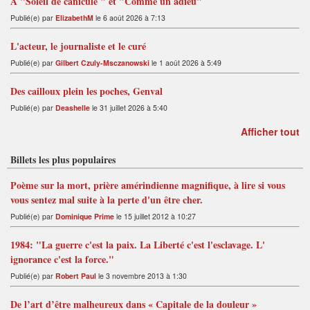
A "Soleil de canicule " et "Comme un adieu"
Publié(e) par
ElizabethM
le 6 août 2026 à 7:13
L'acteur, le journaliste et le curé
Publié(e) par
Gilbert Czuly-Msczanowski
le 1 août 2026 à 5:49
Des cailloux plein les poches, Genval
Publié(e) par
Deashelle
le 31 juillet 2026 à 5:40
Afficher tout
Billets les plus populaires
Poème sur la mort, prière amérindienne magnifique, à lire si vous
vous sentez mal suite à la perte d'un être cher.
Publié(e) par
Dominique Prime
le 15 juillet 2012 à 10:27
1984: "La guerre c'est la paix. La Liberté c'est l'esclavage. L'
ignorance c'est la force."
Publié(e) par
Robert Paul
le 3 novembre 2013 à 1:30
De l’art d’être malheureux dans « Capitale de la douleur »