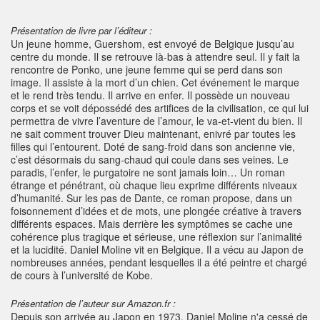
Présentation de livre par l’éditeur :
Un jeune homme, Guershom, est envoyé de Belgique jusqu’au
centre du monde. Il se retrouve là-bas à attendre seul. Il y fait la
rencontre de Ponko, une jeune femme qui se perd dans son
image. Il assiste à la mort d’un chien. Cet événement le marque
et le rend très tendu. Il arrive en enfer. Il possède un nouveau
corps et se voit dépossédé des artifices de la civilisation, ce qui lui
permettra de vivre l’aventure de l’amour, le va-et-vient du bien. Il
ne sait comment trouver Dieu maintenant, enivré par toutes les
filles qui l’entourent. Doté de sang-froid dans son ancienne vie,
c’est désormais du sang-chaud qui coule dans ses veines. Le
paradis, l’enfer, le purgatoire ne sont jamais loin… Un roman
étrange et pénétrant, où chaque lieu exprime différents niveaux
d’humanité. Sur les pas de Dante, ce roman propose, dans un
foisonnement d’idées et de mots, une plongée créative à travers
différents espaces. Mais derrière les symptômes se cache une
cohérence plus tragique et sérieuse, une réflexion sur l’animalité
et la lucidité. Daniel Moline vit en Belgique. Il a vécu au Japon de
nombreuses années, pendant lesquelles il a été peintre et chargé
de cours à l’université de Kobe.
Présentation de l’auteur sur Amazon.fr :
Depuis son arrivée au Japon en 1973, Daniel Moline n'a cessé de