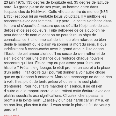
23 juin 1975, 135 degrés de longitude est, 35 degrés de latitude
nord. Au grand plaisir de ses yeux, un homme entre dans
l'espace clos de Nishiwaki. Cette ville au centre du monde (N35
E135) est pour lui un véritable locus voluptatis. Il y multiplie les
rencontres avec des femmes. Il s'y perd. Le conte s'enfonce dans
l'ombre et s'opacifie à mesure que se détaille l'épiphanie de ses
délices et de ses douleurs. Fuite délibérée de ce à quoi on ne
peut donner de nom et dont on ne peut faire un objet de
connaissance ? L'homme suit de loin, ou bien retarde, ou bien
dénie le moment où le plaisir va sonner la mort du sens. Il joue
indéfiniment à cache-cache avec le grand amour. Il se donne
l'illusion de cet amour alors qu'il ne cesse de s'en retirer et de
s'en éloigner par une distance que renforce chaque nouvelle
rencontre qu'il fait. Est-ce trop ou pas assez pour faire une
histoire ? Frôlant le grippage, le récit promet un secret à la place
d'un autre. Il fait croire qu'il pourrait donner à voir autre chose
que ce qu'il donne à entendre. Mais son mensonge ne donne rien
à voir. Il est plutôt de tenir, préservé du sens, le seul plaisir
d'entendre. Pour nous faire marcher en silence. Il ne dit rien
d'autre que le rapport secret qu'entretient cette écriture avec des
plaisirs soustraits aux significations. Circulez, chers passants
promis à la lointe mort! Et allez-y d'un pas hardi! car s'il n'y a, en
ce non-lieu, plus rien à dire, il vous reste le plaisir infini de vous y
perdre !
Lire la suite...