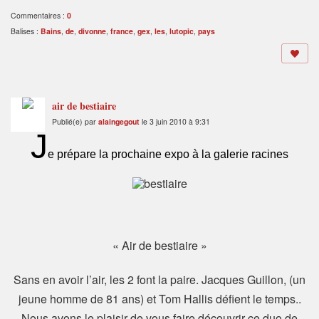
Commentaires :
0
Balises :
Bains
,
de
,
divonne
,
france
,
gex
,
les
,
lutopic
,
pays
air de bestiaire
Publié(e) par
alaingegout
le 3 juin 2010 à 9:31
J
e prépare la prochaine expo à la galerie racines
« Air de bestiaire »
Sans en avoir l’air, les 2 font la paire. Jacques Guillon, (un
jeune homme de 81 ans) et Tom Hallis défient le temps..
Nous avons le plaisir de vous faire découvrir ce duo de