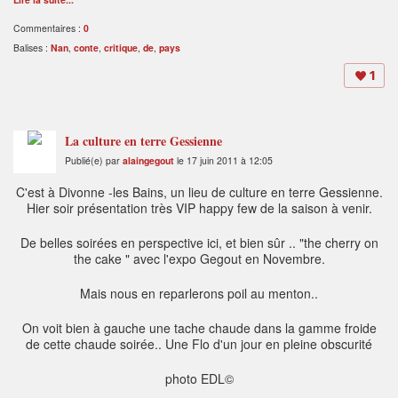
Commentaires :
0
Balises :
Nan
,
conte
,
critique
,
de
,
pays
1
La culture en terre Gessienne
Publié(e) par
alaingegout
le 17 juin 2011 à 12:05
C'est à Divonne -les Bains, un lieu de culture en terre Gessienne.
Hier soir présentation très VIP happy few de la saison à venir.
De belles soirées en perspective ici, et bien sûr .. "the cherry on
the cake " avec l'expo Gegout en Novembre.
Mais nous en reparlerons poil au menton..
On voit bien à gauche une tache chaude dans la gamme froide
de cette chaude soirée.. Une Flo d'un jour en pleine obscurité
photo EDL©