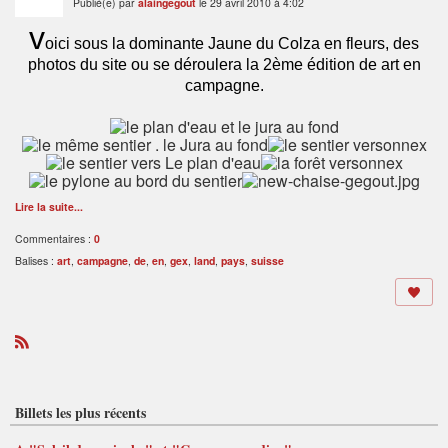
Publié(e) par
alaingegout
le 29 avril 2010 à 4:02
v
oici sous la dominante Jaune du Colza en fleurs, des
photos du site ou se déroulera la 2ème édition de art en
campagne.
Lire la suite...
Commentaires :
0
Balises :
art
,
campagne
,
de
,
en
,
gex
,
land
,
pays
,
suisse
R
S
S
Billets les plus récents