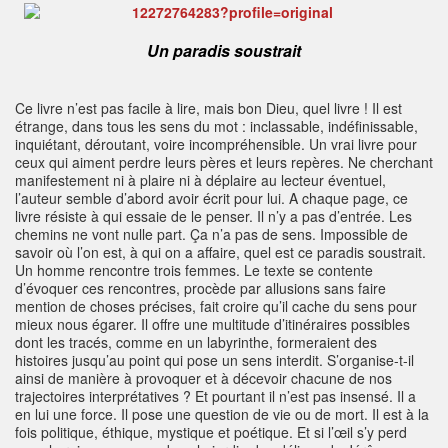
Un paradis soustrait
Ce livre n’est pas facile à lire, mais bon Dieu, quel livre ! Il est
étrange, dans tous les sens du mot : inclassable, indéfinissable,
inquiétant, déroutant, voire incompréhensible. Un vrai livre pour
ceux qui aiment perdre leurs pères et leurs repères. Ne cherchant
manifestement ni à plaire ni à déplaire au lecteur éventuel,
l’auteur semble d’abord avoir écrit pour lui. A chaque page, ce
livre résiste à qui essaie de le penser. Il n’y a pas d’entrée. Les
chemins ne vont nulle part. Ça n’a pas de sens. Impossible de
savoir où l’on est, à qui on a affaire, quel est ce paradis soustrait.
Un homme rencontre trois femmes. Le texte se contente
d’évoquer ces rencontres, procède par allusions sans faire
mention de choses précises, fait croire qu’il cache du sens pour
mieux nous égarer. Il offre une multitude d’itinéraires possibles
dont les tracés, comme en un labyrinthe, formeraient des
histoires jusqu’au point qui pose un sens interdit. S’organise-t-il
ainsi de manière à provoquer et à décevoir chacune de nos
trajectoires interprétatives ? Et pourtant il n’est pas insensé. Il a
en lui une force. Il pose une question de vie ou de mort. Il est à la
fois politique, éthique, mystique et poétique. Et si l’œil s’y perd