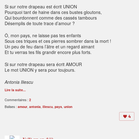
Si sur notre drapeau est écrit UNION
Pourquoi tant de haine dans ces bustes gloutons,
Qui bourdonnent comme des cassés tambours
Désemplis de toute trace d’amour ?
Ô, mon pays, ne laisse pas tes enfants
Sous ces triques et ces pierres sombrer dans la mort !
Un peu de feu dans l’âtre et un regard aimant
Et tu verras tes fils grandir encore plus forts.
Si sur notre drapeau sera écrit AMOUR
Le mot UNION y sera pour toujours.
Antonia Iliescu
Lire la suite...
Commentaires :
2
Balises :
amour
,
antonia
,
iliescu
,
pays
,
union
4