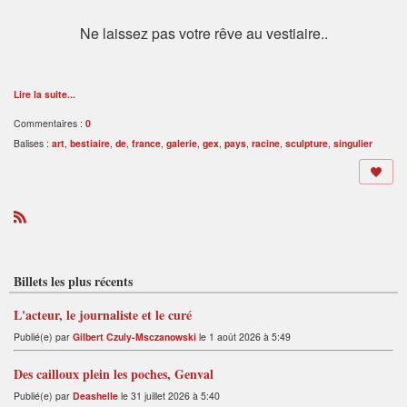
Ne laissez pas votre rêve au vestiaire..
Lire la suite...
Commentaires :
0
Balises :
art
,
bestiaire
,
de
,
france
,
galerie
,
gex
,
pays
,
racine
,
sculpture
,
singulier
R
S
S
Billets les plus récents
L'acteur, le journaliste et le curé
Publié(e) par
Gilbert Czuly-Msczanowski
le 1 août 2026 à 5:49
Des cailloux plein les poches, Genval
Publié(e) par
Deashelle
le 31 juillet 2026 à 5:40