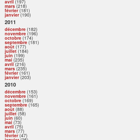
avril
(197)
mars
(218)
février
(181)
janvier
(190)
2011
décembre
(182)
novembre
(196)
octobre
(174)
septembre
(181)
août
(177)
juillet
(184)
juin
(199)
mai
(235)
avril
(216)
mars
(235)
février
(161)
janvier
(203)
2010
décembre
(153)
novembre
(161)
octobre
(169)
septembre
(165)
août
(88)
juillet
(58)
juin
(60)
mai
(73)
avril
(75)
mars
(77)
février
(47)
janvier
(25)