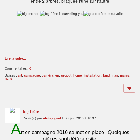
entre 2 arbres, braquée l'une sur l'autre
Lire la suite...
Commentaires :
0
Balises :
art
,
campagne
,
caméra
,
en
,
gegout
,
home
,
installation
,
land
,
man
,
man's
,
no
,
s
big frère
Publié(e) par
alaingegout
le 27 juin 2010 à 10:37
A
rt en campagne 2010 se met en place . Quelques
pièces sont déjà sur site.