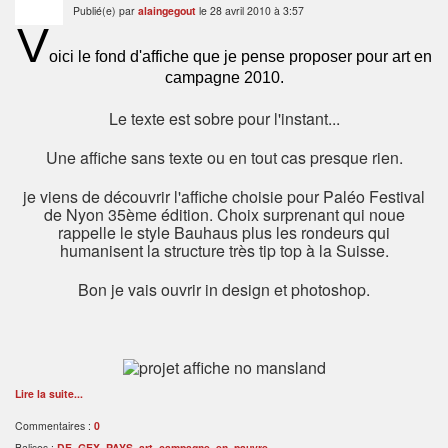
Publié(e) par
alaingegout
le 28 avril 2010 à 3:57
V
oici le fond d'affiche que je pense proposer pour art en
campagne 2010.
Le texte est sobre pour l'instant...
Une affiche sans texte ou en tout cas presque rien.
je viens de découvrir l'affiche choisie pour Paléo Festival
de Nyon 35ème édition. Choix surprenant qui noue
rappelle le style Bauhaus plus les rondeurs qui
humanisent la structure très tip top à la Suisse.
Bon je vais ouvrir in design et photoshop.
Lire la suite...
Commentaires :
0
Balises :
DE
,
GEX
,
PAYS
,
art
,
campagne
,
en
,
pauvre