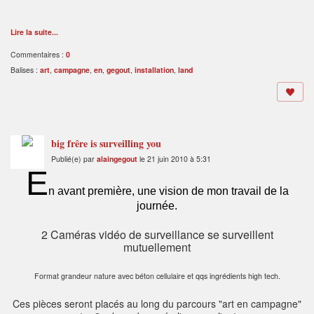
Lire la suite...
Commentaires :
0
Balises :
art
,
campagne
,
en
,
gegout
,
installation
,
land
big frêre is surveilling you
Publié(e) par
alaingegout
le 21 juin 2010 à 5:31
E
n avant première, une vision de mon travail de la
journée.
2 Caméras vidéo de surveillance se surveillent
mutuellement
Form
at grandeur nature avec béton cellulaire et qqs ingrédients high tech.
Ces pièces seront placés au long du parcours "art en campagne"