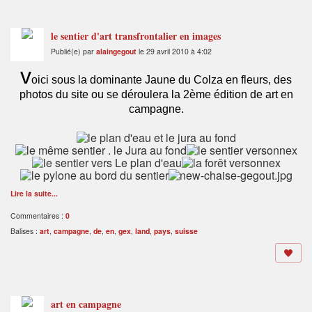
le sentier d'art transfrontalier en images
Publié(e) par
alaingegout
le 29 avril 2010 à 4:02
v
oici sous la dominante Jaune du Colza en fleurs, des
photos du site ou se déroulera la 2ème édition de art en
campagne.
Lire la suite...
Commentaires :
0
Balises :
art
,
campagne
,
de
,
en
,
gex
,
land
,
pays
,
suisse
art en campagne