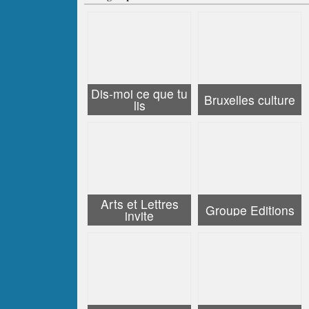
Dis-moi ce que tu
Bruxelles culture
lis
Arts et Lettres
Groupe Editions
invite