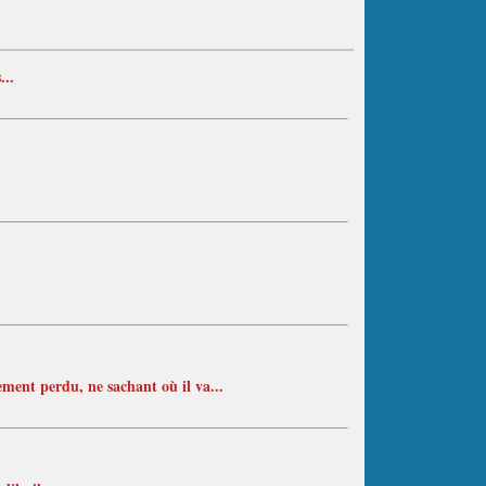
...
ement perdu, ne sachant où il va...