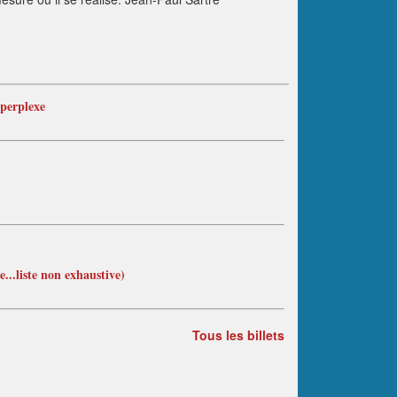
 perplexe
...liste non exhaustive)
Tous les billets