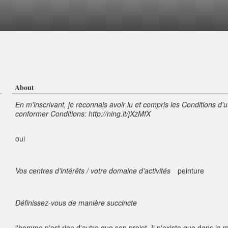
About
En m'inscrivant, je reconnais avoir lu et compris les Conditions d'u
conformer Conditions: http://ning.it/jXzMfX
oui
Vos centres d'intérêts / votre domaine d'activités
peinture
Définissez-vous de manière succincte
l'homme n'est rien d'autre que son projet. Il n'existe que dans la 