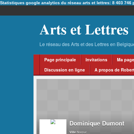
Statistiques google analytics du réseau arts et lettres: 8 403 74
Arts et Lettres
Page principale
Invitations
Ma pag
Discussion en ligne
A propos de Robert
Dominique Dumont
Namur
Ville