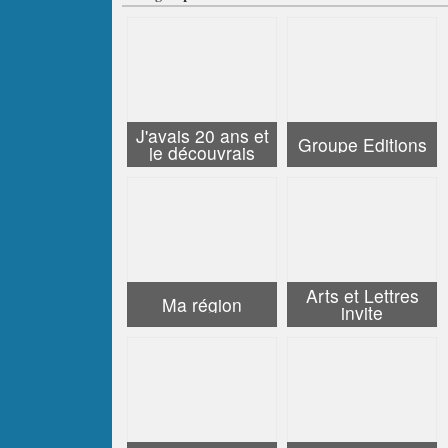
J'avais 20 ans et
Groupe Editions
je découvrais
Arts et Lettres
Ma région
invite