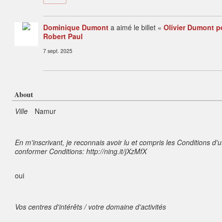
C
o
m
m
Dominique Dumont
a aimé le billet «
Olivier Dumont pe
e
nt
Robert Paul
ai
re
s
7 sept. 2025
:
About
Ville
Namur
En m'inscrivant, je reconnais avoir lu et compris les Conditions d'u
conformer Conditions: http://ning.it/jXzMfX
oui
Vos centres d'intérêts / votre domaine d'activités