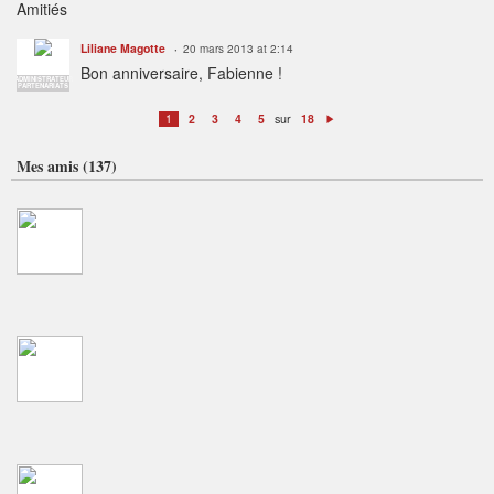
Amitiés
Liliane Magotte
20 mars 2013 at 2:14
Bon anniversaire, Fabienne !
ADMINISTRATEUR
PARTENARIATS
sur
1
2
3
4
5
18
S
ui
v
Mes amis (137)
a
n
t