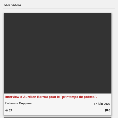
Mes vidéos
Interview d'Aurélien Barrau pour le "printemps de poètes".
Fabienne Coppens
17 juin 2020
27
0
C
o