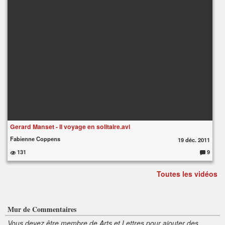
s
:
Gerard Manset - Il voyage en solitaire.avi
Fabienne Coppens
19 déc. 2011
131
9
C
o
m
Toutes les vidéos
m
e
nt
ai
re
s
:
Mur de Commentaires
Vous devez être membre de Arts et Lettres pour ajouter des