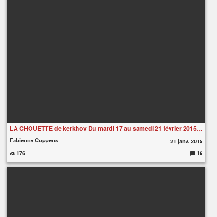
re
s
:
LA CHOUETTE de kerkhov Du mardi 17 au samedi 21 février 2015 dès 20H30
Fabienne Coppens
21 janv. 2015
176
16
C
o
m
m
e
nt
ai
re
s
: