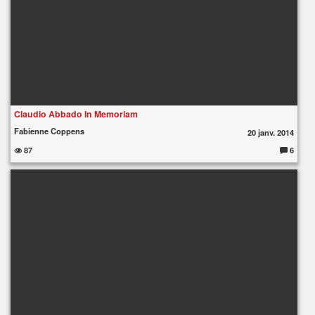
Claudio Abbado In Memoriam
Fabienne Coppens
20 janv. 2014
87
6
C
o
m
m
e
nt
ai
re
s
: