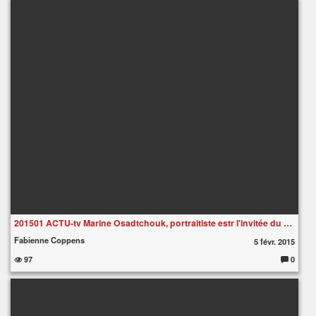
m
m
e
nt
ai
re
s
:
201501 ACTU-tv Marine Osadtchouk, portraitiste estr l'invitée du mois du site Arts et Lettres
Fabienne Coppens
5 févr. 2015
97
0
C
o
m
m
e
nt
ai