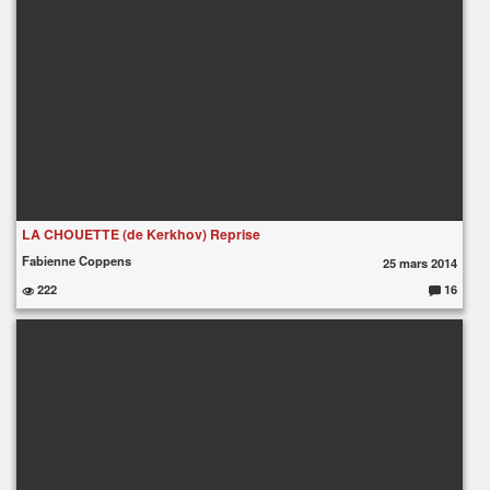
LA CHOUETTE (de Kerkhov) Reprise
Fabienne Coppens
25 mars 2014
222
16
C
o
m
m
e
nt
ai
re
s
: