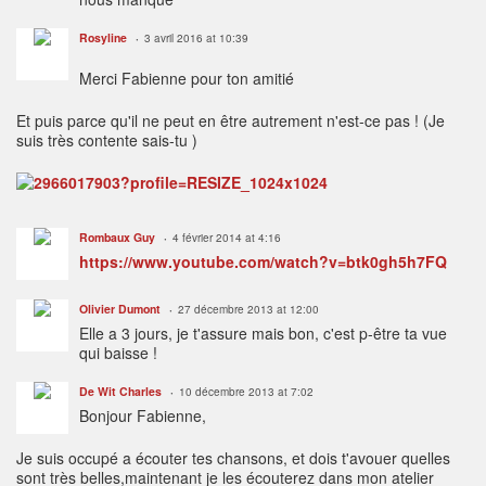
Rosyline
3 avril 2016 at 10:39
Merci Fabienne pour ton amitié
Et puis parce qu'il ne peut en être autrement n'est-ce pas ! (Je
suis très contente sais-tu )
Rombaux Guy
4 février 2014 at 4:16
https://www.youtube.com/watch?v=btk0gh5h7FQ
Olivier Dumont
27 décembre 2013 at 12:00
Elle a 3 jours, je t'assure mais bon, c'est p-être ta vue
qui baisse !
De Wit Charles
10 décembre 2013 at 7:02
Bonjour Fabienne,
Je suis occupé a écouter tes chansons, et dois t'avouer quelles
sont très belles,maintenant je les écouterez dans mon atelier