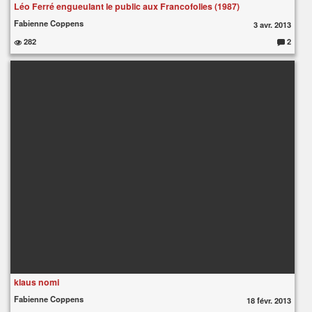
Léo Ferré engueulant le public aux Francofolies (1987)
Fabienne Coppens
3 avr. 2013
282
2
C
o
m
m
e
nt
ai
re
s
:
klaus nomi
Fabienne Coppens
18 févr. 2013