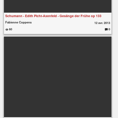
Schumann - Edith Picht-Axenfeld - Gesänge der Frühe op 133
Fabienne Coppens
12 avr. 2013
60
0
C
o
m
m
e
nt
ai
re
s
: