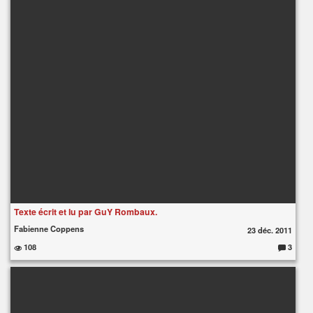
m
e
nt
ai
re
s
:
Texte écrit et lu par GuY Rombaux.
Fabienne Coppens
23 déc. 2011
108
3
C
o
m
m
e
nt
ai
re