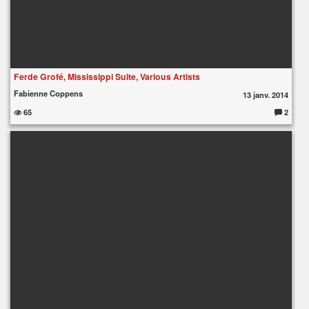
Ferde Grofé, Mississippi Suite, Various Artists
Fabienne Coppens
13 janv. 2014
65
2
C
o
m
m
e
nt
ai
re
s
: