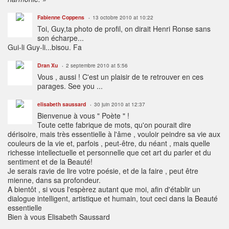
Fabienne Coppens
13 octobre 2010 at 10:22
Toi, Guy,ta photo de profil, on dirait Henri Ronse sans
son écharpe...
Gui-li Guy-li...bisou. Fa
Dran Xu
2 septembre 2010 at 5:56
Vous , aussi ! C'est un plaisir de te retrouver en ces
parages. See you ...
elisabeth saussard
30 juin 2010 at 12:37
Bienvenue à vous " Poète " !
Toute cette fabrique de mots, qu'on pourait dire
dérisoire, mais très essentielle à l'âme , vouloir peindre sa vie aux
couleurs de la vie et, parfois , peut-être, du néant , mais quelle
richesse intellectuelle et personnelle que cet art du parler et du
sentiment et de la Beauté!
Je serais ravie de lire votre poésie, et de la faire , peut être
mienne, dans sa profondeur.
A bientôt , si vous l'espèrez autant que moi, afin d'établir un
dialogue intelligent, artistique et humain, tout ceci dans la Beauté
essentielle
Bien à vous Elisabeth Saussard