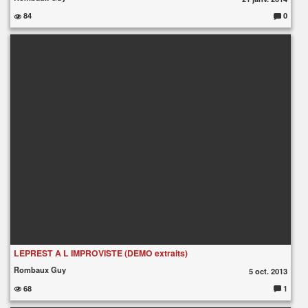
84
0
C
o
m
m
e
nt
ai
re
s
:
LEPREST A L IMPROVISTE (DEMO extraits)
Rombaux Guy
5 oct. 2013
68
1
C
o