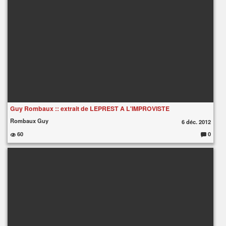
Guy Rombaux :: extrait de LEPREST A L'IMPROVISTE
Rombaux Guy
6 déc. 2012
60
0
C
o
m
m
e
nt
ai
re
s
: