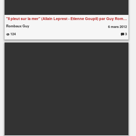
"Il pleut sur la mer" (Allain Leprest - Etienne Goupil) par Guy Rombaux...
Rombaux Guy
6 mars 2012
124
3
C
o
m
m
e
nt
ai
re
s
: