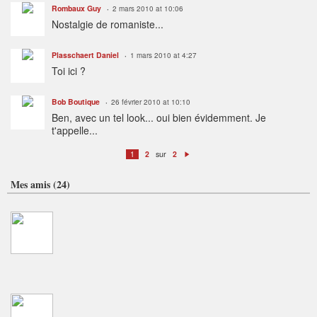
Rombaux Guy
2 mars 2010 at 10:06
Nostalgie de romaniste...
Plasschaert Daniel
1 mars 2010 at 4:27
Toi ici ?
Bob Boutique
26 février 2010 at 10:10
Ben, avec un tel look... oui bien évidemment. Je
t'appelle...
sur
1
2
2
S
ui
v
Mes amis (24)
a
n
t