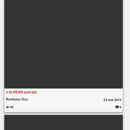
m
m
e
nt
ai
re
s
:
J'AI PEUR (extrait)
Rombaux Guy
23 mai 2013
49
6
C
o
m
m
e
nt
ai