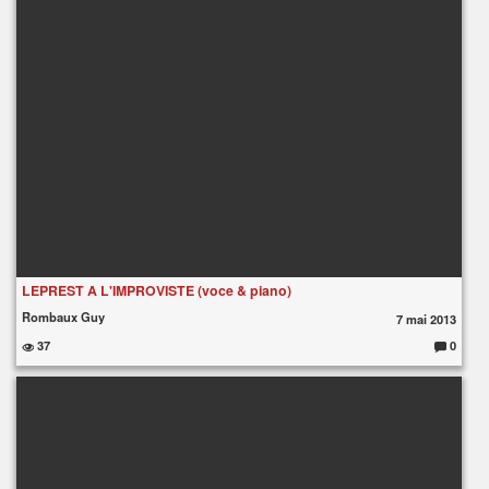
re
s
:
LEPREST A L'IMPROVISTE (voce & piano)
Rombaux Guy
7 mai 2013
37
0
C
o
m
m
e
nt
ai
re
s
: