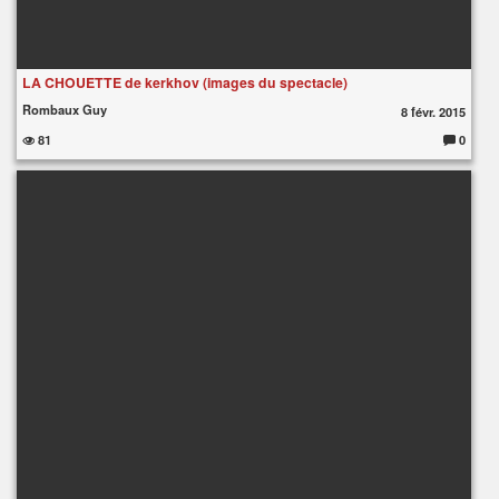
LA CHOUETTE de kerkhov (images du spectacle)
Rombaux Guy
8 févr. 2015
81
0
C
o
m
m
e
nt
ai
re
s
: