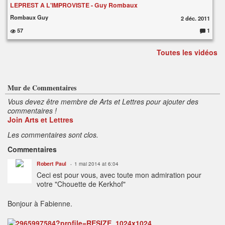
LEPREST A L'IMPROVISTE - Guy Rombaux
Rombaux Guy
2 déc. 2011
57
1
C
o
m
Toutes les vidéos
m
e
nt
ai
re
s
:
Mur de Commentaires
Vous devez être membre de Arts et Lettres pour ajouter des
commentaires !
Join Arts et Lettres
Les commentaires sont clos.
Commentaires
Robert Paul
1 mai 2014 at 6:04
Ceci est pour vous, avec toute mon admiration pour
votre "Chouette de Kerkhof"
Bonjour à Fabienne.