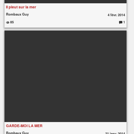
Il pleut sur la mer
Rombaux Guy
4 févr. 2014
85
1
C
o
m
m
e
nt
ai
re
s
:
GARDE-MOI LA MER
Rombaux Guy
21 janv. 2014