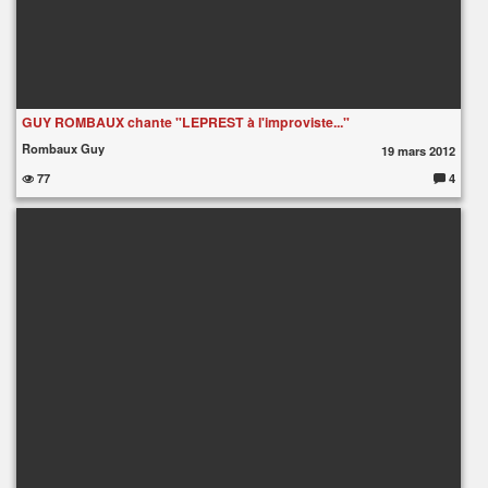
GUY ROMBAUX chante "LEPREST à l'improviste..."
Rombaux Guy
19 mars 2012
77
4
C
o
m
m
e
nt
ai
re
s
: