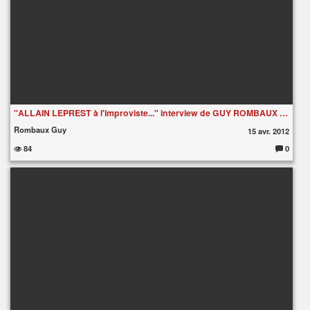
"ALLAIN LEPREST à l'improviste..." interview de GUY ROMBAUX (extrait)
Rombaux Guy
15 avr. 2012
84
0
C
o
m
m
e
nt
ai
re
s
: