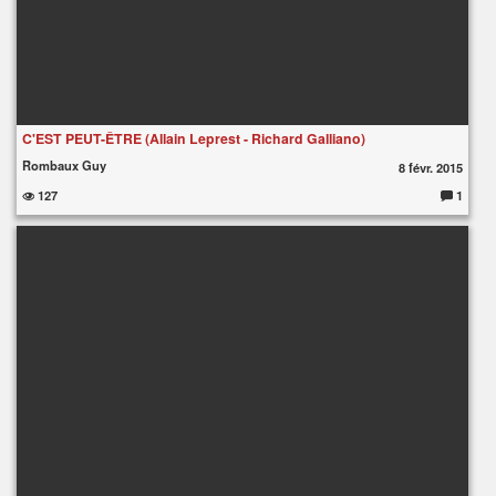
C'EST PEUT-ÊTRE (Allain Leprest - Richard Galliano)
Rombaux Guy
8 févr. 2015
127
1
C
o
m
m
e
nt
ai
re
s
: