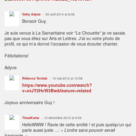
Gohy Adyne
30 avril 2014 at 8:06
Bonsoir Guy,
Je suis venue à La Samaritaine voir "Le Chouette" je ne savais
pas que vous étiez sur Arts et Lettres. J'ai vu votre photo de
profil, ce qui m'a donné l'occasion de vous écouter chanter.
Félicitations!
Adyne
Rébecca Terniak
15 mai 2012 at 10:58
https://www.youtube.com/watch?
v=otJY2HvW3Bw&feature=related
Joyeux anniversaire Guy !
TinouKuma
10 décembre 2010 at 9:55
HelloWWW ! Ravie de cette amitié ! et puis quelqu'un qui
parle aussi juste ...:
« L’ordre sans pouvoir serait
harmonie. »