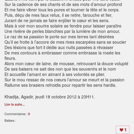
Sur la cadence de ses chants et de ses mots d’amour profond
Et me faire vibrer tous les pores et tourner la tête et le corps.
Puis, déçu de mes faux refus, il se retire, farouche et fier,
Jurant de ne jamais se faire enjôler le cœur et les sens.
Mais à voir mon sourire solaire se fendre pour laisser paraître
Une rivière de perles blanchies par la lumière de mon amour,
Le raz de sa passion le porte sur mes terres tant désirées
Qu’il se frotte à l’accore de mes rives escarpées sans se soucier
Des lésions que fort il dédie aux nuits passées à rêvasser
De mes contours à embrasser comme embrasse la rosée les
fleurs.
Alors mon cœur de laine, de mousse, retrouvant la douce volupté
De ses baisers ne sait des non que les souvenirs et le nom
Et accueille l’amant en aimant à ses volontés se plier.
Sur le mou ressac de nos cœurs l’amour se meurt et la passion
Rallume ses brasiers refroidis pour repartir les sens hardis.
Khadija, Agadir, jeudi 18 octobre 2012 à 23H11.
Lire la suite...
Commentaires :
0
Balises :
1