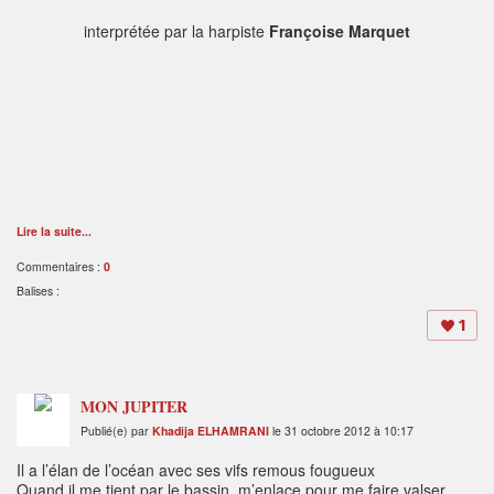
interprétée par la harpiste
Françoise Marquet
Lire la suite...
Commentaires :
0
Balises :
1
MON JUPITER
Publié(e) par
Khadija ELHAMRANI
le 31 octobre 2012 à 10:17
Il a l’élan de l’océan avec ses vifs remous fougueux
Quand il me tient par le bassin, m’enlace pour me faire valser