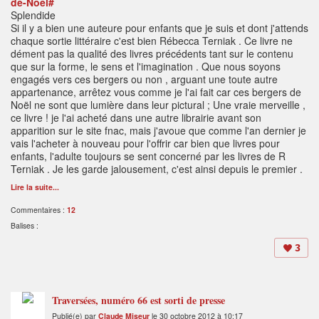
de-Noel#
Splendide
Si il y a bien une auteure pour enfants que je suis et dont j'attends
chaque sortie littéraire c'est bien Rébecca Terniak . Ce livre ne
dément pas la qualité des livres précédents tant sur le contenu
que sur la forme, le sens et l'imagination . Que nous soyons
engagés vers ces bergers ou non , arguant une toute autre
appartenance, arrêtez vous comme je l'ai fait car ces bergers de
Noël ne sont que lumière dans leur pictural ; Une vraie merveille ,
ce livre ! je l'ai acheté dans une autre librairie avant son
apparition sur le site fnac, mais j'avoue que comme l'an dernier je
vais l'acheter à nouveau pour l'offrir car bien que livres pour
enfants, l'adulte toujours se sent concerné par les livres de R
Terniak . Je les garde jalousement, c'est ainsi depuis le premier .
Lire la suite...
Commentaires :
12
Balises :
3
Traversées, numéro 66 est sorti de presse
Publié(e) par
Claude Miseur
le 30 octobre 2012 à 10:17