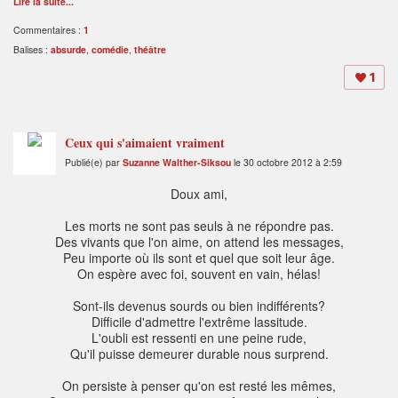
Lire la suite...
Commentaires :
1
Balises :
absurde
,
comédie
,
théâtre
1
Ceux qui s'aimaient vraiment
Publié(e) par
Suzanne Walther-Siksou
le 30 octobre 2012 à 2:59
Doux ami,
Les morts ne sont pas seuls à ne répondre pas.
Des vivants que l'on aime, on attend les messages,
Peu importe où ils sont et quel que soit leur âge.
On espère avec foi, souvent en vain, hélas!
Sont-ils devenus sourds ou bien indifférents?
Difficile d'admettre l'extrême lassitude.
L'oubli est ressenti en une peine rude,
Qu'il puisse demeurer durable nous surprend.
On persiste à penser qu'on est resté les mêmes,