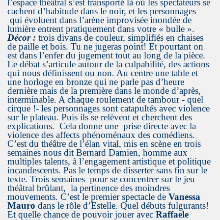
l’espace théâtral s’est transporté là où les spectateurs se
cachent d’habitude dans le noir, et les personnages
qui évoluent dans l’arène improvisée inondée de
lumière entrent pratiquement dans votre « bulle ».
Décor :
trois divans de couleur, simplifiés en chaises
de paille et bois. Tu ne jugeras point! Et pourtant on
est dans l’enfer du jugement tout au long de la pièce.
Le débat s’articule autour de la culpabilité, des actions
qui nous définissent ou non. Au centre une table et
une horloge en bronze qui ne parle pas d’heure
dernière mais de la première dans le monde d’après,
interminable. A chaque roulement de tambour - quel
cirque !- les personnages sont catapultés avec violence
sur le plateau. Puis ils se relèvent et cherchent des
explications. Cela donne une prise directe avec la
violence des affects phénoménaux des comédiens.
C’est du théâtre de l’élan vital, mis en scène en trois
semaines nous dit Bernard Damien, homme aux
multiples talents, à l’engagement artistique et politique
incandescents. Pas le temps de disserter sans fin sur le
texte. Trois semaines pour se concentrer sur le jeu
théâtral brûlant, la pertinence des moindres
mouvements. C’est le premier spectacle de
Vanessa
Mauro
dans le rôle d’Estelle. Quel débuts fulgurants!
Et quelle chance de pouvoir jouer avec
Raffaele