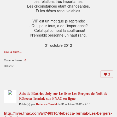
Les relations très importantes;
Les circonstances étant changeantes,
Et les désirs renouvelables.
VIP est un mot que je reprends:
- Qui, pour tous, a de l'importance?
- Celui qui combat la souffrance!
N'ennoblit personne un haut rang.
31 octobre 2012
Lire la suite...
Commentaires :
0
Balises :
2
Avis de Béatrice Joly sur Le livre Les Bergers de Noël de
Rébecca Terniak sur FNAC en ligne
Publié(e) par
Rébecca Terniak
le 31 octobre 2012 à 4:15
http://livre.fnac.com/a4746510/Rebecca-Terniak-Les-bergers-