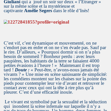
Giuliani
qui a joué un soir sur deux « l’Etranger »
sur la même scène et la mystérieuse et
captivante
Amélie Segers
dans le rôle d’Inès!
C’est vif, c’est dynamique et mouvementé, on ne
s’endort pas en enfer et on ne s’en évade pas. Sauf par
le rire. D’ailleurs, « Pourquoi dormir si on n’a plus
besoin de sommeil ? Bonheur perdu : avec leurs
paupières, les habitants de la terre se faisaient 4000
petites évasions à l’heure ! » Maintenant il est trop
tard !
Doute :
« Peut-être, n’avons-nous jamais été
vivants ? » Une mise en scène saisissante de simplicité:
les comédiens montent sur les chaises sur la pointe des
pieds pour contempler leur vie d’avant et retrouver le
contact avec ceux qui ont la tête à rire plus qu’à
pleurer. C’est d’une efficacité inouïe.
Le vivant est symbolisé par la sexualité et la séduction
qui inondent la scène infernale sur laquelle il n’y a
pas de trace de bourreau. Un homme, deux femmes, le