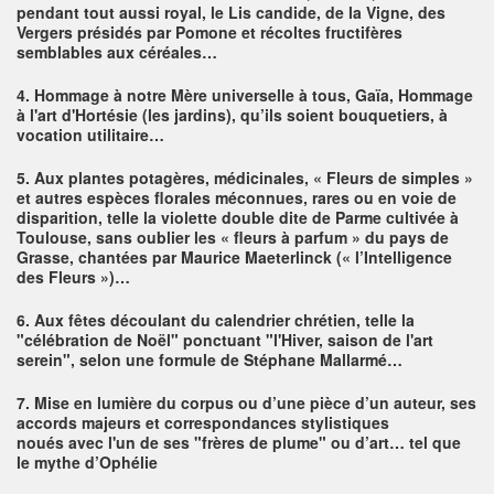
pendant tout aussi royal, le Lis candide, de la Vigne, des
Vergers présidés par Pomone et récoltes fructifères
semblables aux céréales…
4.
Hommage à notre Mère universelle à tous, Gaïa, Hommage
à l'art d'Hortésie (les jardins), qu’ils soient bouquetiers, à
vocation utilitaire…
5. Aux plantes potagères, médicinales, « Fleurs de simples »
et autres espèces florales méconnues, rares ou en voie de
disparition, telle la violette double dite de Parme cultivée à
Toulouse, sans oublier les « fleurs à parfum » du pays de
Grasse, chantées par Maurice Maeterlinck (« l’Intelligence
des Fleurs »)…
6. Aux fêtes découlant du calendrier chrétien, telle la
"célébration de Noël" ponctuant "l'Hiver, saison de l'art
serein", selon une formule de Stéphane Mallarmé…
7.
Mise en lumière du corpus ou d’une pièce d’un auteur, ses
accords majeurs et correspondances stylistiques
noués
avec l'un de ses "frères de plume" ou d’art… tel que
le mythe d’Ophélie