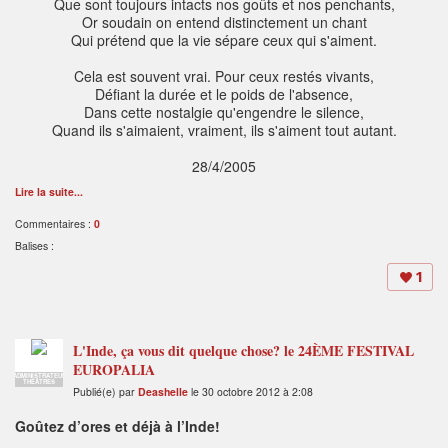
Que sont toujours intacts nos goûts et nos penchants,
Or soudain on entend distinctement un chant
Qui prétend que la vie sépare ceux qui s'aiment.
Cela est souvent vrai. Pour ceux restés vivants,
Défiant la durée et le poids de l'absence,
Dans cette nostalgie qu'engendre le silence,
Quand ils s'aimaient, vraiment, ils s'aiment tout autant.
28/4/2005
Lire la suite...
Commentaires :
0
Balises :
1
L'Inde, ça vous dit quelque chose? le 24ÈME FESTIVAL
EUROPALIA
ADMINISTRATEUR
THÉÂTRES
Publié(e) par
Deashelle
le 30 octobre 2012 à 2:08
Goûtez d’ores et déjà à l’Inde!