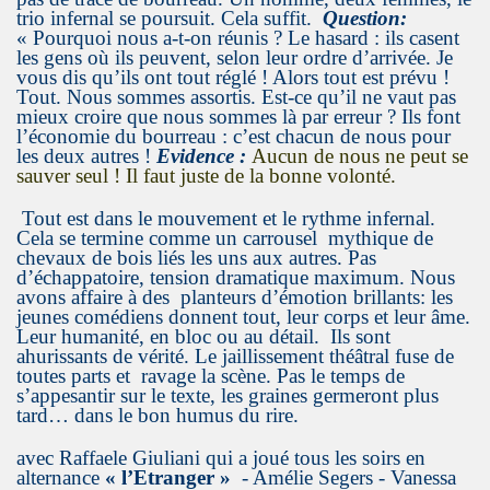
trio infernal se poursuit. Cela suffit.
Question:
« Pourquoi nous a-t-on réunis ? Le hasard : ils casent
les gens où ils peuvent, selon leur ordre d’arrivée. Je
vous dis qu’ils ont tout réglé ! Alors tout est prévu !
Tout. Nous sommes assortis. Est-ce qu’il ne vaut pas
mieux croire que nous sommes là par erreur ? Ils font
l’économie du bourreau : c’est chacun de nous pour
les deux autres !
Evidence :
Aucun de nous ne peut se
sauver seul ! Il faut juste de la bonne volonté.
Tout est dans le mouvement et le rythme infernal.
Cela se termine comme un carrousel mythique de
chevaux de bois liés les uns aux autres. Pas
d’échappatoire, tension dramatique maximum. Nous
avons affaire à des planteurs d’émotion brillants: les
jeunes comédiens donnent tout, leur corps et leur âme.
Leur humanité, en bloc ou au détail. Ils sont
ahurissants de vérité. Le jaillissement théâtral fuse de
toutes parts et ravage la scène. Pas le temps de
s’appesantir sur le texte, les graines germeront plus
tard… dans le bon humus du rire.
avec Raffaele Giuliani qui a joué tous les soirs en
alternance
« l’Etranger »
- Amélie Segers - Vanessa