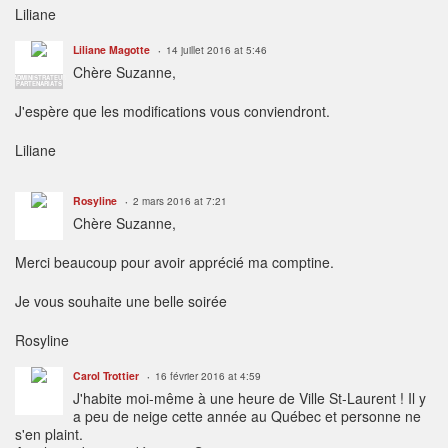
Liliane
Liliane Magotte
14 juillet 2016 at 5:46
Chère Suzanne,
ADMINISTRATEUR
PARTENARIATS
J'espère que les modifications vous conviendront.
Liliane
Rosyline
2 mars 2016 at 7:21
Chère Suzanne,
Merci beaucoup pour avoir apprécié ma comptine.
Je vous souhaite une belle soirée
Rosyline
Carol Trottier
16 février 2016 at 4:59
J'habite moi-même à une heure de Ville St-Laurent ! Il y
a peu de neige cette année au Québec et personne ne
s'en plaint.