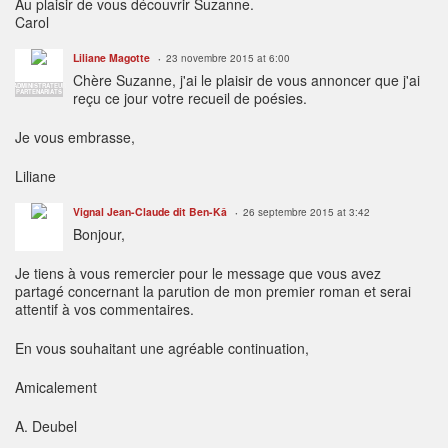
Au plaisir de vous découvrir Suzanne.
Carol
Liliane Magotte
23 novembre 2015 at 6:00
Chère Suzanne, j'ai le plaisir de vous annoncer que j'ai
ADMINISTRATEUR
PARTENARIATS
reçu ce jour votre recueil de poésies.
Je vous embrasse,
Liliane
Vignal Jean-Claude dit Ben-Kâ
26 septembre 2015 at 3:42
Bonjour,
Je tiens à vous remercier pour le message que vous avez
partagé concernant la parution de mon premier roman et serai
attentif à vos commentaires.
En vous souhaitant une agréable continuation,
Amicalement
A. Deubel