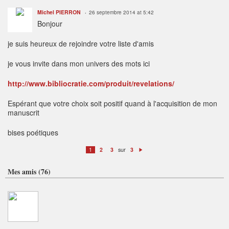
Michel PIERRON
26 septembre 2014 at 5:42
Bonjour
je suis heureux de rejoindre votre liste d'amis
je vous invite dans mon univers des mots ici
http://www.bibliocratie.com/produit/revelations/
Espérant que votre choix soit positif quand à l'acquisition de mon
manuscrit
bises poétiques
sur
1
2
3
3
S
ui
v
Mes amis (76)
a
n
t