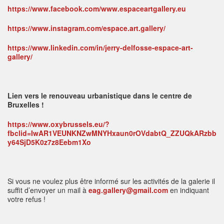
https://www.facebook.com/www.espaceartgallery.eu
https://www.instagram.com/espace.art.gallery/
https://www.linkedin.com/in/jerry-delfosse-espace-art-
gallery/
Lien vers le renouveau urbanistique dans le centre de
Bruxelles !
https://www.oxybrussels.eu/?
fbclid=IwAR1VEUNKNZwMNYHxaun0rOVdabtQ_ZZUQkARzbb
y64SjD5K0z7z8Eebm1Xo
Si vous ne voulez plus être informé sur les activités de la galerie il
suffit d’envoyer un mail à
eag.gallery@gmail.com
en indiquant
votre refus !