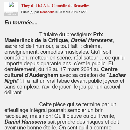
They did it! A la Comédie de Bruxelles
Publié(e) par
Deashelle
le 25 mars 2024 à 6:22
ADMINISTRATEUR
THÉÂTRES
En tournée....
Titulaire du prestigieux
Prix
Maeterlinck de la Critique
,
Daniel Hanssens
,
sacré roi de l’humour, a tout fait : cinéma,
enseignement, comédies musicales. Qu’il soit
comédien, metteur en scène, réalisateur… ce qui lui
importe depuis quarante ans, c’est le public. Et
dernièrement, du 12 au 17 mars 2024 au
Centre
culturel d’Auderghem
avec sa création de
"Ladies
Night"
, il a fait un vrai tabac devant public joyeux et
sans complexe, ravi de jouer le jeu par un accueil
délirant.
Cette pièce qui se termine par un
effeuillage intégral pourrait sembler un brin
racoleuse, mais non! Qu’il pleuve ou qu’il vente,
Daniel Hanssens
sait prendre des risques et doit
avoir une bonne étoile. On sent qu'il a comme