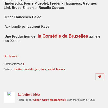
Hinderyckx, Pierre Pigeolet, Frédérik Haugness, Georges
Lini, Bruce Ellison
et
Rosalia Cuevas
Décor
Francesco Déleo
Aux Lumières:
Laurent Kaye
la Comédie de Bruxelles
Une Production de
qui fête
ses 20 ans
Lire la suite...
Commentaires :
1
Balises :
théâtre
,
comédie
,
jeu
,
rires
,
social
,
humour
La boîte à idées
Publié(e) par
Gilbert Czuly-Msczanowski
le 24 mars 2024 à 10:05