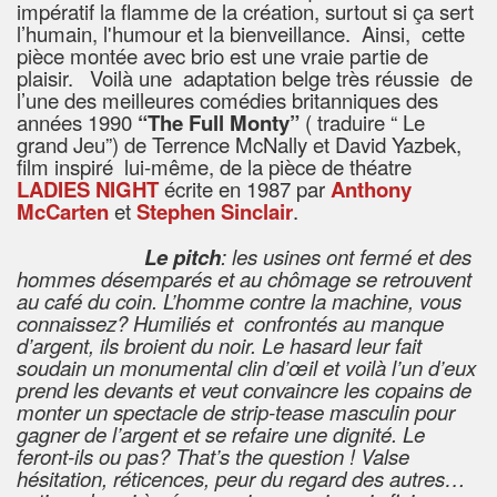
impératif la flamme de la création, surtout si ça sert
l’humain, l'humour et la bienveillance. Ainsi, cette
pièce montée avec brio est une vraie partie de
plaisir. Voilà une adaptation belge très réussie de
l’une des meilleures comédies britanniques des
années 1990
“The Full Monty”
( traduire “ Le
grand Jeu”) de Terrence McNally et David Yazbek,
film inspiré lui-même, de la pièce de théatre
LADIES NIGHT
écrite en 1987 par
Anthony
McCarten
et
Stephen Sinclair
.
Le pitch
:
les usines ont fermé et des
hommes désemparés et au chômage se retrouvent
au café du coin. L’homme contre la machine, vous
connaissez? Humiliés et confrontés au manque
d’argent, ils broient du noir. Le hasard leur fait
soudain un monumental clin d’œil et voilà l’un d’eux
prend les devants et veut convaincre les copains de
monter un spectacle de strip-tease masculin pour
gagner de l’argent et se refaire une dignité. Le
feront-ils ou pas? That’s the question ! Valse
hésitation, réticences, peur du regard des autres…