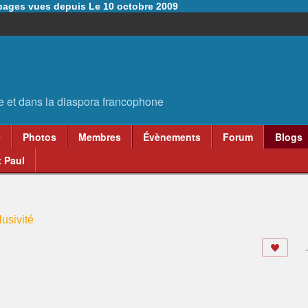
6 pages vues depuis Le 10 octobre 2009
e
Photos
Membres
Évènements
Forum
Blogs
 Paul
usivité