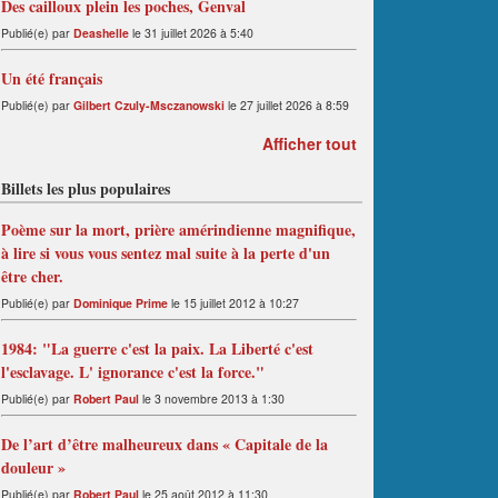
Des cailloux plein les poches, Genval
Publié(e) par
Deashelle
le 31 juillet 2026 à 5:40
Un été français
Publié(e) par
Gilbert Czuly-Msczanowski
le 27 juillet 2026 à 8:59
Afficher tout
Billets les plus populaires
Poème sur la mort, prière amérindienne magnifique,
à lire si vous vous sentez mal suite à la perte d'un
être cher.
Publié(e) par
Dominique Prime
le 15 juillet 2012 à 10:27
1984: "La guerre c'est la paix. La Liberté c'est
l'esclavage. L' ignorance c'est la force."
Publié(e) par
Robert Paul
le 3 novembre 2013 à 1:30
De l’art d’être malheureux dans « Capitale de la
douleur »
Publié(e) par
Robert Paul
le 25 août 2012 à 11:30