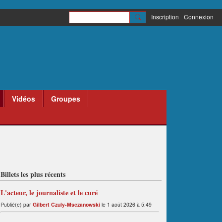
Inscription
Connexion
Vidéos
Groupes
Billets les plus récents
L'acteur, le journaliste et le curé
Publié(e) par
Gilbert Czuly-Msczanowski
le 1 août 2026 à 5:49