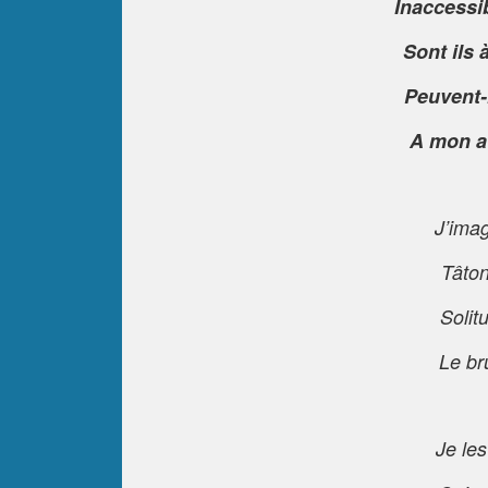
Inaccessi
Sont ils 
Peuvent-
A mon av
J’imag
Tâto
Solit
Le br
Je le