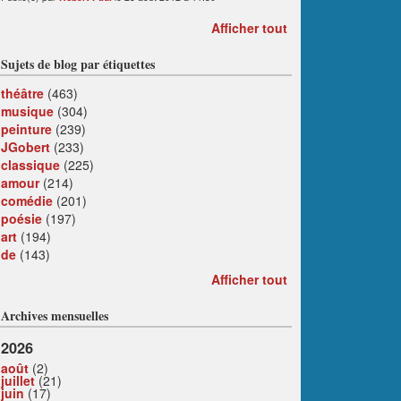
Afficher tout
Sujets de blog par étiquettes
théâtre
(463)
musique
(304)
peinture
(239)
JGobert
(233)
classique
(225)
amour
(214)
comédie
(201)
poésie
(197)
art
(194)
de
(143)
Afficher tout
Archives mensuelles
2026
août
(2)
juillet
(21)
juin
(17)