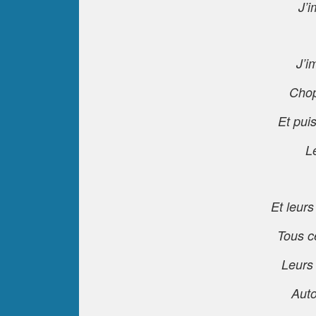
J’
J’i
Chop
Et pui
L
Et leurs
Tous c
Leurs
Auto