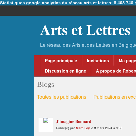
Statistiques google analytics du réseau arts et lettres: 8 403 74
Arts et Lettres
Page principale
Invitations
Ma pag
Discussion en ligne
A propos de Robert
Blogs
Toutes les publications
Publications en excl
J'imagine Bonnard
Publié(e) par
Marc Loy
le 8 mars 2024 à 9:38