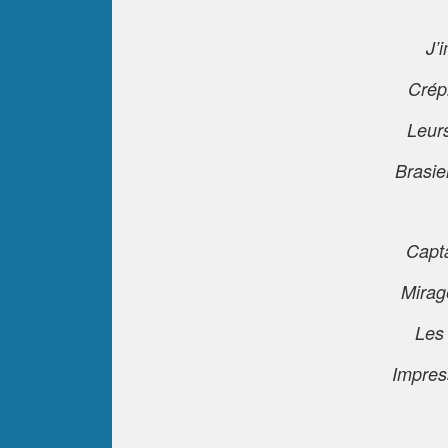
J’
Crépi
Leur
Brasie
Capt
Mirag
Les
Impres