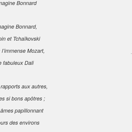
imagine Bonnard
magine Bonnard,
in et Tchaïkovski
s l’immense Mozart,
e fabuleux Dali
 rapports aux autres,
es si bons apôtres ;
 âmes papillonnant
urs des environs