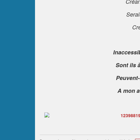
Créant
Serai
Cré
Inaccessi
Sont ils 
Peuvent-
A mon av