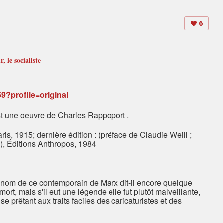
6
 le socialiste
est une oeuvre de Charles
Rappoport .
aris, 1915; d
ernière édition : (préface de Claudie Weill ;
g
), Éditions Anthropos, 1984
le nom de ce contemporain de Marx dit-il encore quelque
mort, mais s'il eut une légende elle fut plutôt malveillante,
prêtant aux traits faciles des caricaturistes et des