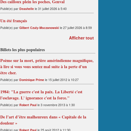
Des cailloux plein les poches, Genval
Publié(e) par
Deashelle
le 31 juillet 2026 à 5:40
Un été français
Publié(e) par
Gilbert Czuly-Msczanowski
le 27 juillet 2026 à 8:59
Afficher tout
Billets les plus populaires
Poème sur la mort, prière amérindienne magnifique,
à lire si vous vous sentez mal suite à la perte d'un
être cher.
Publié(e) par
Dominique Prime
le 15 juillet 2012 à 10:27
1984: "La guerre c'est la paix. La Liberté c'est
l'esclavage. L' ignorance c'est la force."
Publié(e) par
Robert Paul
le 3 novembre 2013 à 1:30
De l’art d’être malheureux dans « Capitale de la
douleur »
Publié(e) par
Robert Paul
le 25 août 2012 à 11:30