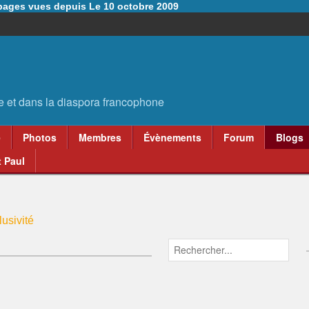
6 pages vues depuis Le 10 octobre 2009
e
Photos
Membres
Évènements
Forum
Blogs
 Paul
usivité