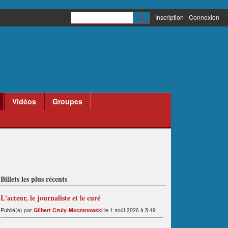
Inscription
Connexion
Vidéos
Groupes
Billets les plus récents
L'acteur, le journaliste et le curé
Publié(e) par
Gilbert Czuly-Msczanowski
le 1 août 2026 à 5:49