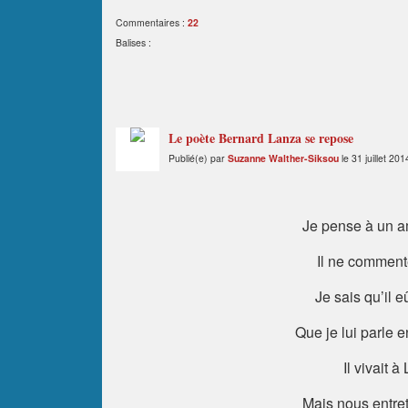
Commentaires :
22
Balises :
Le poète Bernard Lanza se repose
Publié(e) par
Suzanne Walther-Siksou
le 31 juillet 20
Je pense à un a
Il ne comment
Je sais qu’il 
Que je lui parle 
Il vivait à
Mais nous entre