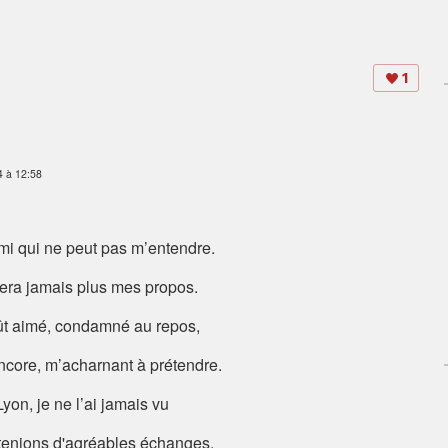
1
14 à 12:58
mi qui ne peut pas m’entendre.
era jamais plus mes propos.
eût aimé, condamné au repos,
encore, m’acharnant à prétendre.
 Lyon, je ne l’ai jamais vu
tenions d'agréables échanges.