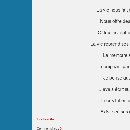
La vie nous fait
Nous offre des
Or tout est éphém
La vie reprend ses 
La mémoire a
Triomphant par 
Je pense que
J’avais écrit 
Il nous fut en
Existe en ses 
Lire la suite...
Commentaires :
0