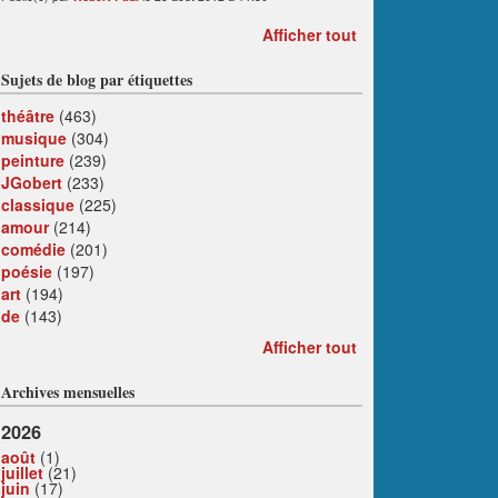
Afficher tout
Sujets de blog par étiquettes
théâtre
(463)
musique
(304)
peinture
(239)
JGobert
(233)
classique
(225)
amour
(214)
comédie
(201)
poésie
(197)
art
(194)
de
(143)
Afficher tout
Archives mensuelles
2026
août
(1)
juillet
(21)
juin
(17)