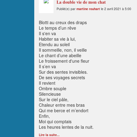
La double vie de mon chat
Publié(e) par
martine rouhart
le 2 avril 2021 à 5:00
Blotti au creux des draps
Le temps d’un rêve
Il s'en va
Habiter sa vie à lui,
Etendu au soleil
Il sommeille, non, il veille
Le chant d’une abeille
Le froissement d'une fleur
Il s’en va
Sur des sentes invisibles.
De ses voyages secrets
Il revient
Ombre souple
Silencieuse
Sur le ciel pâle,
Chaleur entre mes bras
Qui me berce et m’endort
Enfin,
Moi qui comptais
Les heures lentes de la nuit.
Lire la suite...