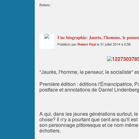
Balises :
Une biographie: Jaurès, l'homme, le penseur,
Publié(e) par
Robert Paul
le 31 juillet 2014 à 6:58
"Jaurès, l'homme, le penseur, le socialiste" 
Première édition : éditions l'Émancipatrice, P
postface et annotations de Daniel Lindenber
A qui, dans les jeunes générations surtout, 
chose? Il n'y a pourtant que cent ans qu'il est 
son personnage pittoresque et ce nom même se 
échotiers.