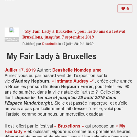
6
"My Fair Lady à Bruxelles", pour les 20 ans du festival
Bruxellons, jusqu'au 7 septembre 2019
ADMINISTRATEUR
THÉÂTRES
Publié(e) par
Deashelle
le 17 juillet 2019 à 10:30
My
Fair Lady à Bruxelles
Juillet 17, 2019
Author:
Deashelle Nomdeplume
Auriez-vous eu par hasard vent de l’exposition sur la
vie
d’Audrey Hepburn
,
« Intimate Audrey »*
, créée cette année
à Bruxelles par son fils
Sean Hepburn Ferrer
, pour fêter les 90
ans de sa mère, dans la ville natale de l’artiste ? Celle-ci se
tient
depuis le 1er mai et jusqu’au 25 août 2019 dans
l’Espace Vanderborght.
Sielle est passée inaperçue et qu’elle
ne vous a pas particulièrement fait dresser l’oreille, voici pour
l’artiste comme pour nous, un merveilleux cadeau.
Il est offert par le festival
« Bruxellons »
qui propose un
« My
Fair lady »
éblouissant, vigoureux comme aux premières heures,
débordant de verve et de bienveillance. Une splendide façon de