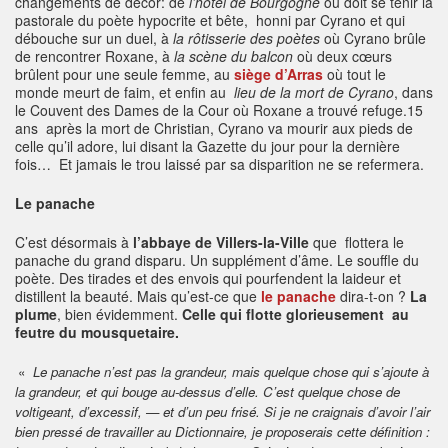
changements de décor: de
l’hôtel de Bourgogne
où doit se tenir la
pastorale du poète hypocrite et bête, honni par Cyrano et qui
débouche sur un duel, à
la rôtisserie des poètes
où Cyrano brûle
de rencontrer Roxane, à
la scène du balcon
où deux cœurs
brûlent pour une seule femme, au
siège d’Arras
où tout le
monde meurt de faim, et enfin au
lieu de la mort de Cyrano
, dans
le Couvent des Dames de la Cour où Roxane a trouvé refuge.15
ans après la mort de Christian, Cyrano va mourir aux pieds de
celle qu’il adore, lui disant la Gazette du jour pour la dernière
fois… Et jamais le trou laissé par sa disparition ne se refermera.
Le panache
C’est désormais à
l’abbaye de Villers-la-Ville
que flottera le
panache du grand disparu. Un supplément d’âme. Le souffle du
poète. Des tirades et des envois qui pourfendent la laideur et
distillent la beauté. Mais qu’est-ce que
le panache
dira-t-on ?
La
plume
, bien évidemment.
Celle qui flotte glorieusement au
feutre du mousquetaire.
«
Le panache n’est pas la grandeur, mais quelque chose qui s’ajoute à
la grandeur, et qui bouge au-dessus d’elle. C’est quelque chose de
voltigeant, d’excessif, — et d’un peu frisé. Si je ne craignais d’avoir l’air
bien pressé de travailler au Dictionnaire, je proposerais cette définition :