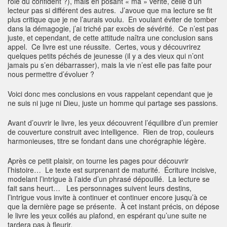
rôle du confident ?), mais en posant « ma » vérité, celle d’un
lecteur pas si différent des autres. J’avoue que ma lecture se fit
plus critique que je ne l’aurais voulu. En voulant éviter de tomber
dans la démagogie, j’ai triché par excès de sévérité. Ce n’est pas
juste, et cependant, de cette attitude naîtra une conclusion sans
appel. Ce livre est une réussite. Certes, vous y découvrirez
quelques petits péchés de jeunesse (il y a des vieux qui n’ont
jamais pu s’en débarrasser), mais la vie n’est elle pas faite pour
nous permettre d’évoluer ?
Voici donc mes conclusions en vous rappelant cependant que je
ne suis ni juge ni Dieu, juste un homme qui partage ses passions.
Avant d’ouvrir le livre, les yeux découvrent l’équilibre d’un premier
de couverture construit avec intelligence. Rien de trop, couleurs
harmonieuses, titre se fondant dans une chorégraphie légère.
Après ce petit plaisir, on tourne les pages pour découvrir
l’histoire… Le texte est surprenant de maturité. Écriture incisive,
modelant l’intrigue à l’aide d’un phrasé dépouillé. La lecture se
fait sans heurt… Les personnages suivent leurs destins,
l’intrigue vous invite à continuer et continuer encore jusqu’à ce
que la dernière page se présente. À cet instant précis, on dépose
le livre les yeux collés au plafond, en espérant qu’une suite ne
tardera pas à fleurir.