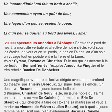
Un instant d’infini qui fait un bruit d’abeille,
Une communion ayant un goût de fleur,
Une façon d’un peu se respirer le coeur,
Et d’un peu se goûter, au bord des lèvres, l’âme!
20.000 spectateurs attendus à l’Abbaye !
Formidable pied de
nez à la morosité verbale et affective de notre siècle, voici sous
les étoiles, en vers et en 12 pieds, le nez en l’air et l’air d’un soir,
un voyage tout en poésie entre la Terre et la Lune…
Voici :
Cyrano, Roxane et Christian.
Et le trio qui les incarne à la
perfection
:
Bernard Yerlès
, l’exquise
Anouchka Vingtier
et le
très rebelle
Damien De Dobbeleer
.
Une magnifique aventure collective dirigée avec amour profond
du théâtre par
Thierry Debroux,
qui signe tous les émois. On
découvre
Roxane,
une jeune femme belle et
distinguée,
Christian de Neuvillette
, un jeune noble qui l’aime
en secret et le
comte De
Guiche (
le formidable
Éric De
Staercke
), qui cherche à faire de Roxane sa maîtresse et veut la
marier au
vicomte de Valvert (Julien Besure)
, ce à quoi la jeune
femme ne souscrit pas, bien évidemment.
Jacques Capelle
,