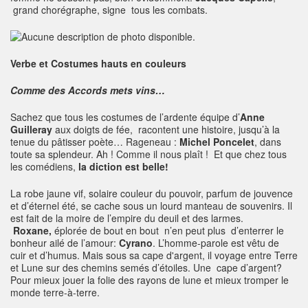
grand chorégraphe, signe tous les combats.
Verbe et Costumes hauts en couleurs
Comme des Accords mets vins…
Sachez que tous les costumes de l’ardente équipe d’
Anne
Guilleray
aux doigts de fée, racontent une histoire, jusqu’à la
tenue du pâtisser poète… Rageneau :
Michel Poncelet
, dans
toute sa splendeur. Ah ! Comme il nous plaît ! Et que chez tous
les comédiens,
la diction est belle!
La robe jaune vif, solaire couleur du pouvoir, parfum de jouvence
et d’éternel été, se cache sous un lourd manteau de souvenirs. Il
est fait de la moire de l’empire du deuil et des larmes.
Roxane,
éplorée de bout en bout n’en peut plus d’enterrer le
bonheur ailé de l’amour:
Cyrano
. L’homme-parole est vêtu de
cuir et d’humus. Mais sous sa cape d'argent, il voyage entre Terre
et Lune sur des chemins semés d’étoiles. Une cape d’argent?
Pour mieux jouer la folie des rayons de lune et mieux tromper le
monde terre-à-terre.