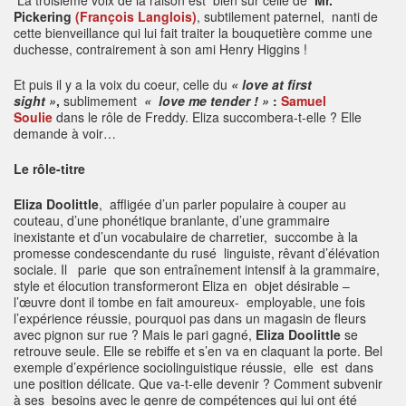
Pickering
(François Langlois)
, subtilement paternel, nanti de
cette bienveillance qui lui fait traiter la bouquetière comme une
duchesse, contrairement à son ami Henry Higgins !
Et puis il y a la voix du coeur, celle du
« love at first
sight »
,
sublimement
« love me tender ! »
:
Samuel
Soulie
dans le rôle de Freddy. Eliza succombera-t-elle ? Elle
demande à voir…
Le rôle-titre
Eliza Doolittle
, affligée d’un parler populaire à couper au
couteau, d’une phonétique branlante, d’une grammaire
inexistante et d’un vocabulaire de charretier, succombe à la
promesse condescendante du rusé linguiste, rêvant d’élévation
sociale. Il parie que son entraînement intensif à la grammaire,
style et élocution transformeront Eliza en objet désirable –
l’œuvre dont il tombe en fait amoureux- employable, une fois
l’expérience réussie, pourquoi pas dans un magasin de fleurs
avec pignon sur rue ? Mais le pari gagné,
Eliza Doolittle
se
retrouve seule. Elle se rebiffe et s’en va en claquant la porte. Bel
exemple d’expérience sociolinguistique réussie, elle est dans
une position délicate. Que va-t-elle devenir ? Comment subvenir
à ses besoins avec le genre de compétences qui lui ont été