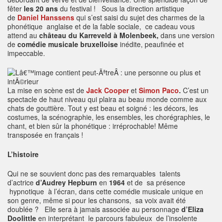
fêter
les 20 ans
du festival ! Sous la direction artistique
de
Daniel Hanssens
qui s’est saisi du sujet des charmes de la
phonétique anglaise et de la fable sociale, ce cadeau vous
attend au
château du Karreveld à Molenbeek,
dans une version
de
comédie musicale bruxelloise
inédite, peaufinée et
impeccable.
La mise en scène est de
Jack Cooper
et
Simon Paco
.
C’est un
spectacle de haut niveau qui plaira au beau monde comme aux
chats de gouttière. Tout y est beau et soigné : les décors, les
costumes, la scénographie, les ensembles, les chorégraphies, le
chant, et bien sûr la phonétique : irréprochable! Même
transposée en français !
L’histoire
Qui ne se souvient donc pas des remarquables talents
d’actrice
d’Audrey Hepburn
en
1964
et de sa présence
hypnotique à l’écran, dans cette comédie musicale unique en
son genre, même si pour les chansons, sa voix avait été
doublée ? Elle sera à jamais associée au personnage
d’Eliza
Doolittle
en interprétant le parcours fabuleux de l’insolente