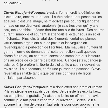
éducation ?
Clovis
Rebujent-Rouquette
est, si l’on en croit la définition du
dictionnaire, encore un enfant. La tête solidement posée sur les
épaules (c’est une image, ne m’écrivez pas pour critiquer cette
phrase en me décrivant l’anatomie, je sais très bien qu’il y a le
cou, etc.) semblait méditer derrière une pile de livres. Des heures
durant, immobile et souriant, il attendait le lecteur sous un soleil
méchant… Plus loin, à l’abri des éléments, certaines plumes
vieillissantes ergotaient sur les points et les virgules en
revendiquant la perfection de l’écriture. Ma mauvaise humeur fit
germer l’envie de demander si cette perfection avait quelque
chose à dire ou, au contraire, servait de somnifère aux lecteurs
pris au piège de ce genre de babillage. Cancre j’étais, cancre je
suis resté, je préfère la liberté du ciel quitte à souffrir devant les
révisions. Le lendemain, après une journée de patience, Clovis
revenait à sa table tandis que certains donneurs de leçon
brillaient par absence.
Clovis Rebujent-Rouquette
m’a donc offert son premier roman.
Pris au piège je ne savais que faire. Je déteste les esprits faux,
les compliments gratuits, j’allais donc le lire en offrant mon avis
comme je le fais pour n’importe quel ouvrage. Certes, je n’ai
aucune intention de blesser (qui suis-je pour oser approcher le