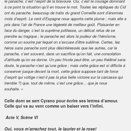
le panache, c’est l’esprit de la bravoure. Oui, c’est le courage dominant
à ce point la situation qu’il en trouve le mot. Toutes les répliques du Cid
ont du panache, beaucoup de traits du grand Corneille sont d’énormes
mots d’esprit. Le vent d’Espagne nous apporta cette plume ; mais elle a
pris dans l’air de France une légèreté de meilleur goût. Plaisanter en
face du danger, c’est la suprême politesse, un délicat refus de se
prendre au tragique ; le panache est alors la pudeur de l’héroïsme,
comme un sourire par lequel on s’excuse d’être sublime. Certes, les
héros sans panache sont plus désintéressés que les autres, car le
panache, c’est souvent, dans un sacrifice qu’on fait, une consolation
d’attitude qu’on se donne. Un peu frivole peut-être, un peu théâtral sans
doute, le panache n’est qu’une grâce ; mais cette grâce est si difficile à
conserver jusque devant la mort, cette grâce suppose tant de force
(l’esprit qui voltige n’est-il pas la plus belle victoire sur la carcasse qui
tremble ?) que, tout de même, c’est une grâce… que je nous
souhaite.
»
Celle dont se sert Cyrano pour écrire ses lettres d’amour.
Celle qui va au vent comme un baiser vers l’infini.
Acte V, Scène VI
Oui, vous m’arrachez tout, le laurier et la rose!