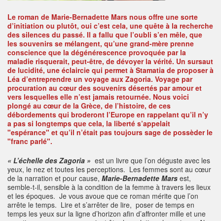
Le roman de Marie-Bernadette Mars nous offre une sorte
d’initiation ou plutôt, oui c’est cela, une quête à la recherche
des silences du passé. Il a fallu que l’oubli s’en mêle, que
les souvenirs se mélangent, qu’une grand-mère prenne
conscience que la dégénérescence provoquée par la
maladie risquerait, peut-être, de dévoyer la vérité. Un sursaut
de lucidité, une éclaircie qui permet à Stamatia de proposer à
Léa d’entreprendre un voyage aux Zagoria. Voyage par
procuration au cœur des souvenirs désertés par amour et
vers lesquelles elle n’est jamais retournée. Nous voici
plongé au cœur de la Grèce, de l’histoire, de ces
débordements qui broderont l’Europe en rappelant qu’il n’y
a pas si longtemps que cela, la liberté s’appelait
"espérance" et qu’il n’était pas toujours sage de possèder le
"franc parlé".
« L’échelle des Zagoria »
est un livre que l’on déguste avec les
yeux, le nez et toutes les perceptions. Les femmes sont au cœur
de la narration et pour cause,
Marie-Bernadette Mars
est,
semble-t-il, sensible à la condition de la femme à travers les lieux
et les époques. Je vous avoue que ce roman mérite que l’on
arrête le temps. Lire et s’arrêter de lire, poser de temps en
temps les yeux sur la ligne d’horizon afin d’affronter mille et une