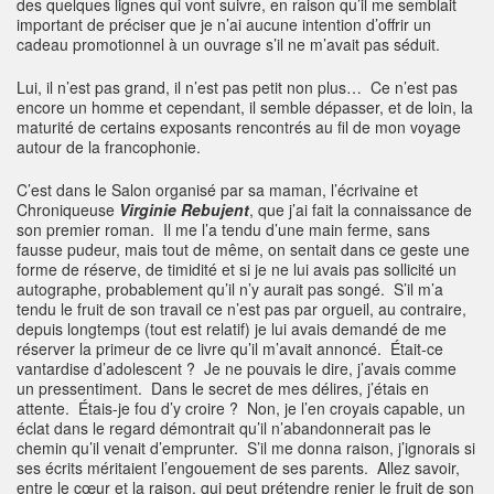
des quelques lignes qui vont suivre, en raison qu’il me semblait
important de préciser que je n’ai aucune intention d’offrir un
cadeau promotionnel à un ouvrage s’il ne m’avait pas séduit.
Lui, il n’est pas grand, il n’est pas petit non plus… Ce n’est pas
encore un homme et cependant, il semble dépasser, et de loin, la
maturité de certains exposants rencontrés au fil de mon voyage
autour de la francophonie.
C’est dans le Salon organisé par sa maman, l’écrivaine et
Chroniqueuse
Virginie Rebujent
, que j’ai fait la connaissance de
son premier roman. Il me l’a tendu d’une main ferme, sans
fausse pudeur, mais tout de même, on sentait dans ce geste une
forme de réserve, de timidité et si je ne lui avais pas sollicité un
autographe, probablement qu’il n’y aurait pas songé. S’il m’a
tendu le fruit de son travail ce n’est pas par orgueil, au contraire,
depuis longtemps (tout est relatif) je lui avais demandé de me
réserver la primeur de ce livre qu’il m’avait annoncé. Était-ce
vantardise d’adolescent ? Je ne pouvais le dire, j’avais comme
un pressentiment. Dans le secret de mes délires, j’étais en
attente. Étais-je fou d’y croire ? Non, je l’en croyais capable, un
éclat dans le regard démontrait qu’il n’abandonnerait pas le
chemin qu’il venait d’emprunter. S’il me donna raison, j’ignorais si
ses écrits méritaient l’engouement de ses parents. Allez savoir,
entre le cœur et la raison, qui peut prétendre renier le fruit de son