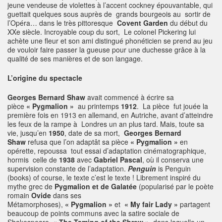
jeune vendeuse de violettes à l’accent cockney épouvantable, qui
guettait quelques sous auprès de grands bourgeois au sortir de
l’Opéra… dans le très pittoresque
Covent Garden
du début du
XXe siècle. Incroyable coup du sort, Le colonel Pickering lui
achète une fleur et son ami distingué phonéticien se prend au jeu
de vouloir faire passer la gueuse pour une duchesse grâce à la
qualité de ses manières et de son langage.
L’origine du spectacle
Georges Bernard Shaw
avait commencé à écrire sa
pièce
« Pygmalion »
au printemps
1912
. La pièce fut jouée la
première fois en 1913 en allemand, en Autriche, avant d’atteindre
les feux de la rampe à Londres un an plus tard. Mais, toute sa
vie, jusqu’en
1950
, date de sa mort,
Georges Bernard
Shaw
refusa que l’on adaptât sa pièce
« Pygmalion »
en
opérette, repoussa tout essai d’adaptation cinématographique,
hormis celle de
1938
avec
Gabriel Pascal
, où il conserva une
supervision constante de l’adaptation.
Penguin
is Penguin
(books) of course, le texte c’est le texte ! Librement inspiré du
mythe grec de
Pygmalion et de Galatée
(popularisé par le poète
romain
Ovide
dans ses
Métamorphoses),
« Pygmalion »
et
« My fair Lady »
partagent
beaucoup de points communs avec la satire sociale de
Shakespeare,
« The Taming of the Shrew »,
dans laquelle un