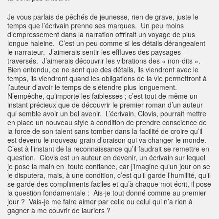
Je vous parlais de péchés de jeunesse, rien de grave, juste le
temps que l’écrivain prenne ses marques. Un peu moins
d’empressement dans la narration offrirait un voyage de plus
longue haleine. C’est un peu comme si les détails dérangeaient
le narrateur. J’aimerais sentir les effluves des paysages
traversés. J’aimerais découvrir les vibrations des « non-dits ».
Bien entendu, ce ne sont que des détails, ils viendront avec le
temps, ils viendront quand les obligations de la vie permettront à
l’auteur d’avoir le temps de s’étendre plus longuement.
N’empêche, qu’importe les faiblesses ; c’est tout de même un
instant précieux que de découvrir le premier roman d’un auteur
qui semble avoir un bel avenir. L’écrivain, Clovis, pourrait mettre
en place un nouveau style à condition de prendre conscience de
la force de son talent sans tomber dans la facilité de croire qu’il
est devenu le nouveau grain d’oraison qui va changer le monde.
C’est à l’instant de la reconnaissance qu’il faudrait se remettre en
question. Clovis est un auteur en devenir, un écrivain sur lequel
je pose la main en toute confiance, car j’imagine qu’un jour on se
le disputera, mais, à une condition, c’est qu’il garde l’humilité, qu’il
se garde des compliments faciles et qu’à chaque mot écrit, il pose
la question fondamentale : Ais-je tout donné comme au premier
jour ? Vais-je me faire aimer par celle ou celui qui n’a rien à
gagner à me couvrir de lauriers ?