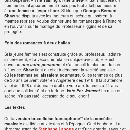
homme brutal apparemment (mais pas tout à fait) se mesure
à
une femme à l’esprit libre.
Si bien que
Georges Bernard
Shaw
se disputa avec les metteurs en scène qui osèrent à
maintes reprises vouloir donner une fin romanesque à l’histoire
en l’ouvrant sur le mariage du Professeur Higgins et de sa
protégée.
Foin des romances à deux balles
Si la jeune femme s’est construite grâce au professeur, l’admire
sincèrement, et a vécu une relation unique avec lui, elle est
devenue
une autre personne
et s’affranchit totalement de son
influence.
Shaw
tient en effet à dénoncer la société anglaise
où
les femmes se laissaient soumettre
. Si les femmes de plus
de 30 ans peuvent voter en Angleterre dès 1918, Il faut attendre
la loi de 1928 qui donna le droit de vote aux femmes à 21 ans
quel que soit leur état de fortune.
Vote For Women!
La mise en
scène n’a pas raté l’occasion de le souligner !
Les textes
Cette
version bruxelloise francophone** de la comédie
musicale
est fidèle aux textes et à l’époque. Quel bonheur ! La
libre traduction de
Stéphane Laporte
est d’une grande saveur et