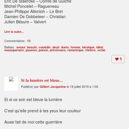
Eric De Staercke – Comte de Guiche
Michel Poncelet – Ragueneau
Jean-Philippe Altenloh – Le Bret
Damien De Dobbeleer – Christian
Julien Bésure – Valvert
Lire la suite...
Commentaires :
10
Balises :
amour
,
beauté
,
comédie
,
deuil
,
duels
,
femme
,
héroïque
,
idéal
,
mousquetaire
,
passion
,
poésie
,
précieuses
,
romantique
,
théâtre
,
verbe
1
Si la lumière est bleue...
Publié(e) par
Gilbert Jacqueline
le 19 juillet 2019 à 1:00
Et si ce soir est bleue la lumière
C'est qu'elle prend à tes yeux leur couleur
Aussi fait de moi cette guerrière