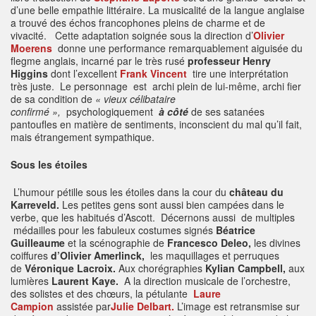
d’une belle empathie littéraire. La musicalité de la langue anglaise
a trouvé des échos francophones pleins de charme et de
vivacité. Cette adaptation soignée sous la direction d’
Olivier
Moerens
donne une performance remarquablement aiguisée du
flegme anglais, incarné par le très rusé
professeur Henry
Higgins
dont l’excellent
Frank Vincent
tire une interprétation
très juste. Le personnage est archi plein de lui-même, archi fier
de sa condition de
« vieux célibataire
confirmé »,
psychologiquement
à côté
de ses satanées
pantoufles en matière de sentiments, inconscient du mal qu’il fait,
mais étrangement sympathique.
Sous les étoiles
L’humour pétille sous les étoiles dans la cour du
château du
Karreveld.
Les petites gens sont aussi bien campées dans le
verbe, que les habitués d’Ascott. Décernons aussi de multiples
médailles pour les fabuleux costumes signés
Béatrice
Guilleaume
et la scénographie de
Francesco Deleo,
les divines
coiffures
d’Olivier Amerlinck,
les maquillages et perruques
de
Véronique Lacroix.
Aux chorégraphies
Kylian Campbell,
aux
lumières
Laurent Kaye.
A la direction musicale de l’orchestre,
des solistes et des chœurs, la pétulante
Laure
Campion
assistée par
Julie Delbart.
L’image est retransmise sur