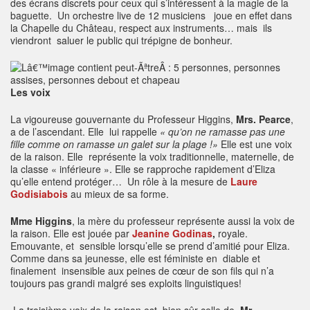
des écrans discrets pour ceux qui s’intéressent à la magie de la
baguette. Un orchestre live de 12 musiciens joue en effet dans
la Chapelle du Château, respect aux instruments… mais ils
viendront saluer le public qui trépigne de bonheur.
Les voix
La vigoureuse gouvernante du Professeur Higgins,
Mrs. Pearce
,
a de l’ascendant. Elle lui rappelle
« qu’on ne ramasse pas une
fille comme on ramasse un galet sur la plage !»
Elle est une voix
de la raison. Elle représente la voix traditionnelle, maternelle, de
la classe « inférieure ». Elle se rapproche rapidement d’Eliza
qu’elle entend protéger… Un rôle à la mesure de
Laure
Godisiabois
au mieux de sa forme.
Mme Higgins
, la mère du professeur représente aussi la voix de
la raison. Elle est jouée par
Jeanine Godinas
,
royale.
Emouvante, et sensible lorsqu’elle se prend d’amitié pour Eliza.
Comme dans sa jeunesse, elle est féministe en diable et
finalement insensible aux peines de cœur de son fils qui n’a
toujours pas grandi malgré ses exploits linguistiques!
La troisième voix de la raison est bien sûr celle de
Mr.