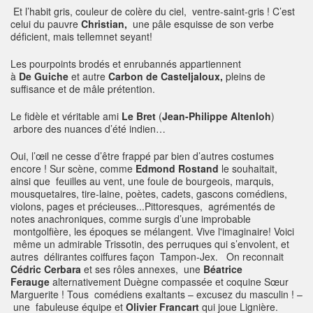
Et l’habit gris, couleur de colère du ciel, ventre-saint-gris ! C’est
celui du pauvre
Christian,
une pâle esquisse de son verbe
déficient, mais tellemnet seyant!
Les pourpoints brodés et enrubannés appartiennent
à
De
Guiche
et autre
Carbon de Casteljaloux,
pleins de
suffisance et de mâle prétention.
Le fidèle et véritable ami
Le Bret
(
Jean-Philippe Altenloh
)
arbore des nuances d’été indien…
Oui, l’œil ne cesse d’être frappé par bien d’autres costumes
encore ! Sur scène, comme
Edmond Rostand
le souhaitait,
ainsi que feuilles au vent, une foule de bourgeois, marquis,
mousquetaires, tire-laine, poètes, cadets, gascons comédiens,
violons, pages et précieuses...Pittoresques, agrémentés de
notes anachroniques, comme surgis d’une improbable
montgolfière, les époques se mélangent. Vive l'imaginaire! Voici
même un admirable Trissotin, des perruques qui s’envolent, et
autres délirantes coiffures façon Tampon-Jex. On reconnait
Cédric Cerbara
et ses rôles annexes, une
Béatrice
Ferauge
alternativement Duègne compassée et coquine Sœur
Marguerite ! Tous comédiens exaltants – excusez du masculin ! –
une fabuleuse équipe et
Olivier Francart
qui joue Lignière.