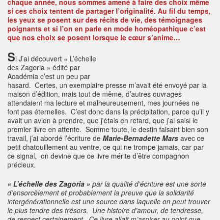
chaque année, nous sommes amené à faire des choix même
si ces choix tentent de partager l’originalité. Au fil du temps,
les yeux se posent sur des récits de vie, des témoignages
poignants et si l’on en parle en mode homéopathique c’est
que nos choix se posent lorsque le cœur s’anime…
S
i J’ai découvert « L’échelle
des Zagoria » édité par
Académia c’est un peu par
hasard. Certes, un exemplaire presse m’avait été envoyé par la
maison d’édition, mais tout de même, d’autres ouvrages
attendaient ma lecture et malheureusement, mes journées ne
font pas éternelles. C’est donc dans la précipitation, parce qu’il y
avait un avion à prendre, que j'étais en retard, que j’ai saisi le
premier livre en attente. Somme toute, le destin faisant bien son
travail, j’ai abordé l’écriture de
Marie-Bernadette Mars
avec ce
petit chatouillement au ventre, ce qui ne trompe jamais, car par
ce signal, on devine que ce livre mérite d’être compagnon
précieux.
« L’échelle des Zagoria »
par la qualité d’écriture est une sorte
d’ensorcèlement et probablement la preuve que la solidarité
intergénérationnelle est une source dans laquelle on peut trouver
le plus tendre des trésors. Une histoire d’amour, de tendresse,
de respect certainement. Ce livre allait m’aspirer au point que