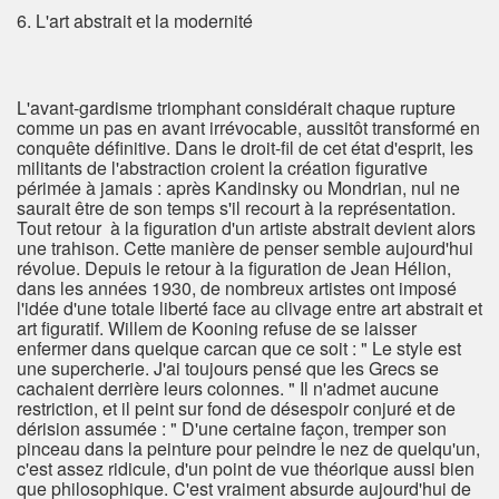
6. L'art abstrait et la modernité
L'avant-gardisme triomphant considérait chaque rupture
comme un pas en avant irrévocable, aussitôt transformé en
conquête définitive. Dans le droit-fil de cet état d'esprit, les
militants de l'abstraction croient la création figurative
périmée à jamais : après Kandinsky ou Mondrian, nul ne
saurait être de son temps s'il recourt à la représentation.
Tout retour à la figuration d'un artiste abstrait devient alors
une trahison. Cette manière de penser semble aujourd'hui
révolue. Depuis le retour à la figuration de Jean Hélion,
dans les années 1930, de nombreux artistes ont imposé
l'idée d'une totale liberté face au clivage entre art abstrait et
art figuratif. Willem de Kooning refuse de se laisser
enfermer dans quelque carcan que ce soit : " Le style est
une supercherie. J'ai toujours pensé que les Grecs se
cachaient derrière leurs colonnes. " Il n'admet aucune
restriction, et il peint sur fond de désespoir conjuré et de
dérision assumée : " D'une certaine façon, tremper son
pinceau dans la peinture pour peindre le nez de quelqu'un,
c'est assez ridicule, d'un point de vue théorique aussi bien
que philosophique. C'est vraiment absurde aujourd'hui de