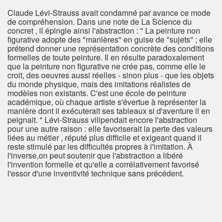
Claude Lévi-Strauss avait condamné par avance ce mode
de compréhension. Dans une note de La Science du
concret , il épingle ainsi l'abstraction : " La peinture non
figurative adopte des "manières" en guise de "sujets" ; elle
prétend donner une représentation concrète des conditions
formelles de toute peinture. Il en résulte paradoxalement
que la peinture non figurative ne crée pas, comme elle le
croit, des oeuvres aussi réelles - sinon plus - que les objets
du monde physique, mais des imitations réalistes de
modèles non existants. C'est une école de peinture
académique, où chaque artiste s'évertue à représenter la
manière dont il exécuterait ses tableaux si d'aventure il en
peignait. " Lévi-Strauss vilipendait encore l'abstraction
pour une autre raison : elle favoriserait la perte des valeurs
liées au métier , réputé plus difficile et exigeant quand il
reste stimulé par les difficultés propres à l'imitation. À
l'inverse,on peut soutenir que l'abstraction a libéré
l'invention formelle et qu'elle a corrélativement favorisé
l'essor d'une inventivité technique sans précédent.