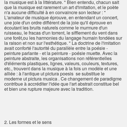
la musique est à la littérature. " Bien entendu, chacun sait
que la musique est rarement un art d'imitation, et le poète
n'a aucune difficulté à en convaincre son lecteur : "
L'amateur de musique éprouve, en entendant un concert,
une joie d'un ordre différent de la joie qu'il éprouve en
écoutant les bruits naturels comme le murmure d'un
ruisseau, le fracas d'un torrent, le sifflement du vent dans
une forêt,ou les harmonies du langage humain fondées sur
la raison et non sur l'esthétique. " La doctrine de l'imitation
avait conforté l'autorité du parallèle entre la poésie -
peinture parlante - et la peinture - poésie muette. Avec la
peinture abstraite, les organisations non référentielles
d'éléments plastiques, lignes, valeurs, couleurs, textures,
etc., trouvent dans la musique à la fois un modèle et une
alliée : à l'antique ut pictura poesis se substitue le
moderne ut pictura musica . Ce changement de paradigme
contribue à accréditer l'idée que l'art abstrait constitue bel
et bien une rupture majeure avec la tradition.
2. Les formes et le sens