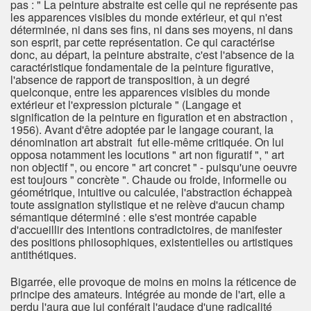
pas : " La peinture abstraite est celle qui ne représente pas
les apparences visibles du monde extérieur, et qui n'est
déterminée, ni dans ses fins, ni dans ses moyens, ni dans
son esprit, par cette représentation. Ce qui caractérise
donc, au départ, la peinture abstraite, c'est l'absence de la
caractéristique fondamentale de la peinture figurative,
l'absence de rapport de transposition, à un degré
quelconque, entre les apparences visibles du monde
extérieur et l'expression picturale " (Langage et
signification de la peinture en figuration et en abstraction ,
1956). Avant d'être adoptée par le langage courant, la
dénomination art abstrait fut elle-même critiquée. On lui
opposa notamment les locutions " art non figuratif ", " art
non objectif ", ou encore " art concret " - puisqu'une oeuvre
est toujours " concrète ". Chaude ou froide, informelle ou
géométrique, intuitive ou calculée, l'abstraction échappeà
toute assignation stylistique et ne relève d'aucun champ
sémantique déterminé : elle s'est montrée capable
d'accueillir des intentions contradictoires, de manifester
des positions philosophiques, existentielles ou artistiques
antithétiques.
Bigarrée, elle provoque de moins en moins la réticence de
principe des amateurs. Intégrée au monde de l'art, elle a
perdu l'aura que lui conférait l'audace d'une radicalité