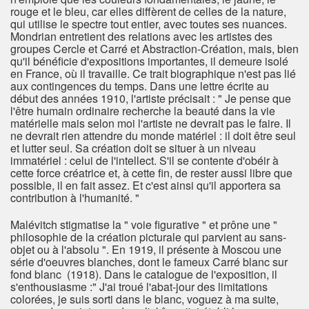
rouge et le bleu, car elles diffèrent de celles de la nature,
qui utilise le spectre tout entier, avec toutes ses nuances.
Mondrian entretient des relations avec les artistes des
groupes Cercle et Carré et Abstraction-Création, mais, bien
qu'il bénéficie d'expositions importantes, il demeure isolé
en France, où il travaille. Ce trait biographique n'est pas lié
aux contingences du temps. Dans une lettre écrite au
début des années 1910, l'artiste précisait : " Je pense que
l'être humain ordinaire recherche la beauté dans la vie
matérielle mais selon moi l'artiste ne devrait pas le faire. Il
ne devrait rien attendre du monde matériel : il doit être seul
et lutter seul. Sa création doit se situer à un niveau
immatériel : celui de l'intellect. S'il se contente d'obéir à
cette force créatrice et, à cette fin, de rester aussi libre que
possible, il en fait assez. Et c'est ainsi qu'il apportera sa
contribution à l'humanité. "
Malévitch stigmatise la " voie figurative " et prône une "
philosophie de la création picturale qui parvient au sans-
objet ou à l'absolu ". En 1919, il présente à Moscou une
série d'oeuvres blanches, dont le fameux Carré blanc sur
fond blanc (1918). Dans le catalogue de l'exposition, il
s'enthousiasme :" J'ai troué l'abat-jour des limitations
colorées, je suis sorti dans le blanc, voguez à ma suite,