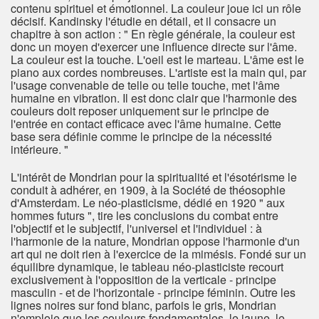
contenu spirituel et émotionnel. La couleur joue ici un rôle
décisif. Kandinsky l'étudie en détail, et il consacre un
chapitre à son action : " En règle générale, la couleur est
donc un moyen d'exercer une influence directe sur l'âme.
La couleur est la touche. L'oeil est le marteau. L'âme est le
piano aux cordes nombreuses. L'artiste est la main qui, par
l'usage convenable de telle ou telle touche, met l'âme
humaine en vibration. Il est donc clair que l'harmonie des
couleurs doit reposer uniquement sur le principe de
l'entrée en contact efficace avec l'âme humaine. Cette
base sera définie comme le principe de la nécessité
intérieure. "
L'intérêt de Mondrian pour la spiritualité et l'ésotérisme le
conduit à adhérer, en 1909, à la Société de théosophie
d'Amsterdam. Le néo-plasticisme, dédié en 1920 " aux
hommes futurs ", tire les conclusions du combat entre
l'objectif et le subjectif, l'universel et l'individuel : à
l'harmonie de la nature, Mondrian oppose l'harmonie d'un
art qui ne doit rien à l'exercice de la mimésis. Fondé sur un
équilibre dynamique, le tableau néo-plasticiste recourt
exclusivement à l'opposition de la verticale - principe
masculin - et de l'horizontale - principe féminin. Outre les
lignes noires sur fond blanc, parfois le gris, Mondrian
n'emploie que les couleurs fondamentales, le jaune, le