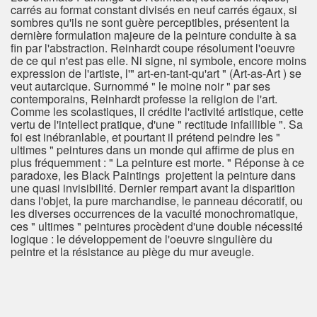
carrés au format constant divisés en neuf carrés égaux, si
sombres qu'ils ne sont guère perceptibles, présentent la
dernière formulation majeure de la peinture conduite à sa
fin par l'abstraction. Reinhardt coupe résolument l'oeuvre
de ce qui n'est pas elle. Ni signe, ni symbole, encore moins
expression de l'artiste, l'" art-en-tant-qu'art " (Art-as-Art ) se
veut autarcique. Surnommé " le moine noir " par ses
contemporains, Reinhardt professe la religion de l'art.
Comme les scolastiques, il crédite l'activité artistique, cette
vertu de l'intellect pratique, d'une " rectitude infaillible ". Sa
foi est inébranlable, et pourtant il prétend peindre les "
ultimes " peintures dans un monde qui affirme de plus en
plus fréquemment : " La peinture est morte. " Réponse à ce
paradoxe, les Black Paintings projettent la peinture dans
une quasi invisibilité. Dernier rempart avant la disparition
dans l'objet, la pure marchandise, le panneau décoratif, ou
les diverses occurrences de la vacuité monochromatique,
ces " ultimes " peintures procèdent d'une double nécessité
logique : le développement de l'oeuvre singulière du
peintre et la résistance au piège du mur aveugle.