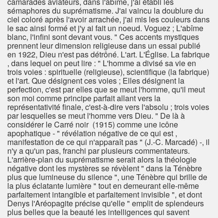
camarades aviateurs, dans l'abîme, j'ai établi les
sémaphores du suprématisme. J'ai vaincu la doublure du
ciel coloré après l'avoir arrachée, j'ai mis les couleurs dans
le sac ainsi formé et j'y ai fait un noeud. Voguez ; L'abîme
blanc, l'infini sont devant vous. " Ces accents mystiques
prennent leur dimension religieuse dans un essai publié
en 1922, Dieu n'est pas détrôné. L'art. L'Église. La fabrique
, dans lequel on peut lire : " L'homme a divisé sa vie en
trois voies : spirituelle (religieuse), scientifique (la fabrique)
et l'art. Que désignent ces voies ; Elles désignent la
perfection, c'est par elles que se meut l'homme, qu'il meut
son moi comme principe parfait allant vers la
représentativité finale, c'est-à-dire vers l'absolu ; trois voies
par lesquelles se meut l'homme vers Dieu. " De là à
considérer le Carré noir (1915) comme une icône
apophatique - " révélation négative de ce qui est ,
manifestation de ce qui n'apparaît pas " (J.-C. Marcadé) -, il
n'y a qu'un pas, franchi par plusieurs commentateurs.
L'arrière-plan du suprématisme serait alors la théologie
négative dont les mystères se révèlent " dans la Ténèbre
plus que lumineuse du silence ", une Ténèbre qui brille de
la plus éclatante lumière " tout en demeurant elle-même
parfaitement intangible et parfaitement invisible ", et dont
Denys l'Aréopagite précise qu'elle " emplit de splendeurs
plus belles que la beauté les intelligences qui savent