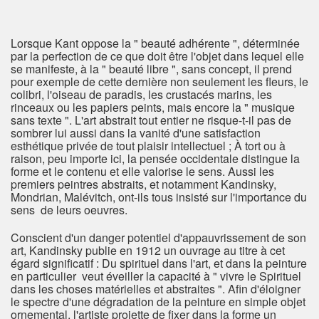
Lorsque Kant oppose la " beauté adhérente ", déterminée
par la perfection de ce que doit être l'objet dans lequel elle
se manifeste, à la " beauté libre ", sans concept, il prend
pour exemple de cette dernière non seulement les fleurs, le
colibri, l'oiseau de paradis, les crustacés marins, les
rinceaux ou les papiers peints, mais encore la " musique
sans texte ". L'art abstrait tout entier ne risque-t-il pas de
sombrer lui aussi dans la vanité d'une satisfaction
esthétique privée de tout plaisir intellectuel ; À tort ou à
raison, peu importe ici, la pensée occidentale distingue la
forme et le contenu et elle valorise le sens. Aussi les
premiers peintres abstraits, et notamment Kandinsky,
Mondrian, Malévitch, ont-ils tous insisté sur l'importance du
sens de leurs oeuvres.
Conscient d'un danger potentiel d'appauvrissement de son
art, Kandinsky publie en 1912 un ouvrage au titre à cet
égard significatif : Du spirituel dans l'art, et dans la peinture
en particulier veut éveiller la capacité à " vivre le Spirituel
dans les choses matérielles et abstraites ". Afin d'éloigner
le spectre d'une dégradation de la peinture en simple objet
ornemental, l'artiste projette de fixer dans la forme un