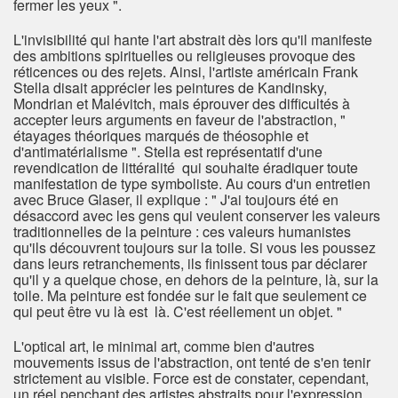
fermer les yeux ".
L'invisibilité qui hante l'art abstrait dès lors qu'il manifeste
des ambitions spirituelles ou religieuses provoque des
réticences ou des rejets. Ainsi, l'artiste américain Frank
Stella disait apprécier les peintures de Kandinsky,
Mondrian et Malévitch, mais éprouver des difficultés à
accepter leurs arguments en faveur de l'abstraction, "
étayages théoriques marqués de théosophie et
d'antimatérialisme ". Stella est représentatif d'une
revendication de littéralité qui souhaite éradiquer toute
manifestation de type symboliste. Au cours d'un entretien
avec Bruce Glaser, il explique : " J'ai toujours été en
désaccord avec les gens qui veulent conserver les valeurs
traditionnelles de la peinture : ces valeurs humanistes
qu'ils découvrent toujours sur la toile. Si vous les poussez
dans leurs retranchements, ils finissent tous par déclarer
qu'il y a quelque chose, en dehors de la peinture, là, sur la
toile. Ma peinture est fondée sur le fait que seulement ce
qui peut être vu là est là. C'est réellement un objet. "
L'optical art, le minimal art, comme bien d'autres
mouvements issus de l'abstraction, ont tenté de s'en tenir
strictement au visible. Force est de constater, cependant,
un réel penchant des artistes abstraits pour l'expression,