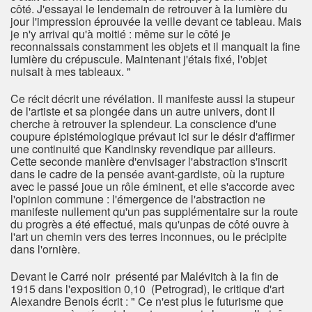
côté. J'essayai le lendemain de retrouver à la lumière du
jour l'impression éprouvée la veille devant ce tableau. Mais
je n'y arrivai qu'à moitié : même sur le côté je
reconnaissais constamment les objets et il manquait la fine
lumière du crépuscule. Maintenant j'étais fixé, l'objet
nuisait à mes tableaux. "
Ce récit décrit une révélation. Il manifeste aussi la stupeur
de l'artiste et sa plongée dans un autre univers, dont il
cherche à retrouver la splendeur. La conscience d'une
coupure épistémologique prévaut ici sur le désir d'affirmer
une continuité que Kandinsky revendique par ailleurs.
Cette seconde manière d'envisager l'abstraction s'inscrit
dans le cadre de la pensée avant-gardiste, où la rupture
avec le passé joue un rôle éminent, et elle s'accorde avec
l'opinion commune : l'émergence de l'abstraction ne
manifeste nullement qu'un pas supplémentaire sur la route
du progrès a été effectué, mais qu'unpas de côté ouvre à
l'art un chemin vers des terres inconnues, ou le précipite
dans l'ornière.
Devant le Carré noir présenté par Malévitch à la fin de
1915 dans l'exposition 0,10 (Petrograd), le critique d'art
Alexandre Benois écrit : " Ce n'est plus le futurisme que