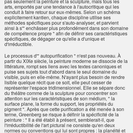
pas seulement la peinture et la sculpture, mais tous les
arts, emportés par une tendance à l'autocritique qui les
conduit à faire retour sur eux-mêmes. Selon un schéma
explicitement kantien, chaque discipline utilise ses
méthodes spécifiques pour s'auto-analyser, et parvient
ainsi à s'" enchâsser plus profondément dans son domaine
de compétence propre " afin de définir ses caractéristiques
spécifiques, de dégager ce qu'elle a d'unique et
d'irréductible.
Le processus d'" autopurification " n'est pas nouveau. À
partir du XIXe siècle, la peinture moderne se dissocie de la
littérature, rompt ses liens avec les textes canoniques et
puise ses sujets tout d'abord dans le seul domaine du
visible, puis en elle-même. N'ayant plus besoin de rendre
lisible quelque récit que ce soit, elle peut cesser de
représenter l'espace tridimensionnel. Elle se sépare donc
du théâtre comme de la sculpture pour concentrer son
attention sur les caractéristiques de son médium, " la
surface plane, la forme du support, les propriétés du
pigment ". Après que cette purification a été menée à son
terme, Greenberg se risque à définir la spécificité de la
peinture : " Il a été établi à présent, semblerait-il, que
l'irréductibilité de l'art pictural ne consiste qu'en deux
normes ou conventions qui lui sont propres : la planéité et