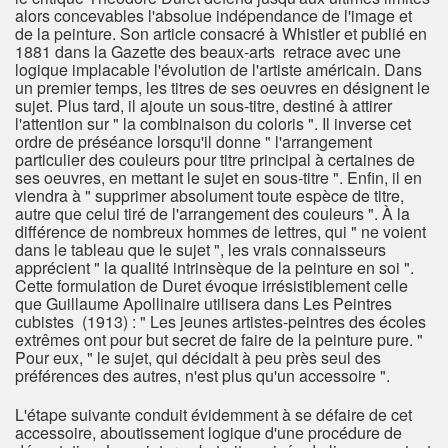
alors concevables l'absolue indépendance de l'image et
de la peinture. Son article consacré à Whistler et publié en
1881 dans la Gazette des beaux-arts retrace avec une
logique implacable l'évolution de l'artiste américain. Dans
un premier temps, les titres de ses oeuvres en désignent le
sujet. Plus tard, il ajoute un sous-titre, destiné à attirer
l'attention sur " la combinaison du coloris ". Il inverse cet
ordre de préséance lorsqu'il donne " l'arrangement
particulier des couleurs pour titre principal à certaines de
ses oeuvres, en mettant le sujet en sous-titre ". Enfin, il en
viendra à " supprimer absolument toute espèce de titre,
autre que celui tiré de l'arrangement des couleurs ". À la
différence de nombreux hommes de lettres, qui " ne voient
dans le tableau que le sujet ", les vrais connaisseurs
apprécient " la qualité intrinsèque de la peinture en soi ".
Cette formulation de Duret évoque irrésistiblement celle
que Guillaume Apollinaire utilisera dans Les Peintres
cubistes (1913) : " Les jeunes artistes-peintres des écoles
extrêmes ont pour but secret de faire de la peinture pure. "
Pour eux, " le sujet, qui décidait à peu près seul des
préférences des autres, n'est plus qu'un accessoire ".
L'étape suivante conduit évidemment à se défaire de cet
accessoire, aboutissement logique d'une procédure de