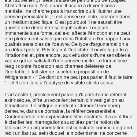
Abstrait ou non, l'art, quand il aspire à devenir cosa
mentale , ne cherche pas à transcrire ou à illustrer une
pensée préexistante ; il est pensée en acte, incarnée dans
un médium spécifique. C'est pourquoi il ne saurait être
question de démontrer sa signification. Toujours
immanente à sa forme, celle-ci affecte l'émotion et ne peut
être pleinement saisie que dans l'intuition d'un rapport aux
qualités sensibles de l'oeuvre. Ce type d'argumentation a
un défaut patent. Privilégiant l'indicible, il ouvre la porte à
l'irrationnel et, pire encore, aux effusions d'une sensiblerie
vague qui se satisfait d'une pensée molle. Le formalisme
réagit contre l'abandon aux charmes délétères de
l'ineffable. Il fait sienne la célèbre proposition de
Wittgenstein - " Ce dont on ne peut pas parler, il faut le taire
" - et il s'en tient à l'analyse du visible stricto sensu.
L'art abstrait, précisément parce qu'il paraît sans référent
extrinsèque, offre un excellent terrain d'investigation au
formalisme. Le critique américain Clement Greenberg
demeure, dans ce domaine, la référenceessentielle.
Contemporain des expressionnistes abstraits, il a contribué
à clarifier les interrogations suscitées par la notion de
tableau. Son argumentation est construite comme un grand
récit unifiant au sein duquel le modernisme ne concerne