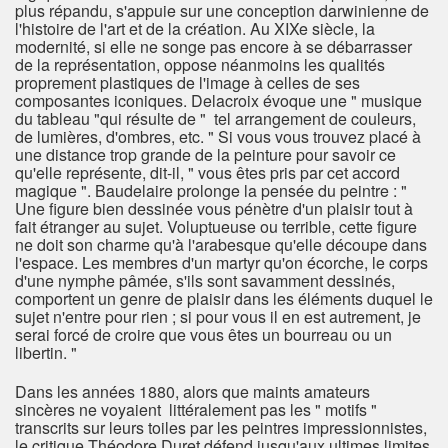
plus répandu, s'appuie sur une conception darwinienne de
l'histoire de l'art et de la création. Au XIXe siècle, la
modernité, si elle ne songe pas encore à se débarrasser
de la représentation, oppose néanmoins les qualités
proprement plastiques de l'image à celles de ses
composantes iconiques. Delacroix évoque une " musique
du tableau "qui résulte de " tel arrangement de couleurs,
de lumières, d'ombres, etc. " Si vous vous trouvez placé à
une distance trop grande de la peinture pour savoir ce
qu'elle représente, dit-il, " vous êtes pris par cet accord
magique ". Baudelaire prolonge la pensée du peintre : "
Une figure bien dessinée vous pénètre d'un plaisir tout à
fait étranger au sujet. Voluptueuse ou terrible, cette figure
ne doit son charme qu'à l'arabesque qu'elle découpe dans
l'espace. Les membres d'un martyr qu'on écorche, le corps
d'une nymphe pâmée, s'ils sont savamment dessinés,
comportent un genre de plaisir dans les éléments duquel le
sujet n'entre pour rien ; si pour vous il en est autrement, je
serai forcé de croire que vous êtes un bourreau ou un
libertin. "
Dans les années 1880, alors que maints amateurs
sincères ne voyaient littéralement pas les " motifs "
transcrits sur leurs toiles par les peintres impressionnistes,
le critique Théodore Duret défend jusqu'aux ultimes limites