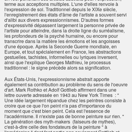
terme aux acceptions multiples. L'une d'elles renvoie à
l'expression de soi. Traditionnel depuis le XIXe siècle,
l'enregistrement des états d'âme de l'artiste a souvent servi
d'alibi aux divers expressionnismes. D'autres formes
d'expressivité dépassent largement la personne privée de
l'artiste pour atteindre, dans la droite ligne du surréalisme,
les profondeurs de la psyché humaine, ou encore pour
transcrire dans la matière les émotions et les angoisses
d'une époque. Après la Seconde Guerre mondiale, en
Europe, et tout spécialement en France, les abstractions
gestuelles, tachistes, informelles ou lyriques inversent,
ainsi que l'explique Georges Mathieu, le processus
traditionnel : le signe précède alors sa signification.
Aux États-Unis, l'expressionnisme abstrait apporte
également sa contribution au problème du sens de l'oeuvre
d'art. Mark Rothko et Adolf Gottlieb affirment dans une
lettre ouverte adressée en 1943 au New York Times : "
Une idée largement répandue chez les peintres consiste à
croire que ce que l'on peint n'a pas d'importance du
moment que c'est bien peint. Cela est l'essence de
l'académisme. Il n'existe pas de bonne peinture sur rien. "
La génération des myth-makers (faiseurs de mythes),
c'est-à-dire celle des fondateurs de la peinture " à