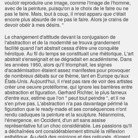
vouloir reproduire une image, comme l'image de l'homme,
avec de la peinture, puisqu'on a le choix de le faire ou ne
pas le faire. Mais, tout à coup, il m'est apparu que c'était
encore plus absurde de ne pas le faire. Alors je crains de
devoir obéir à mes désirs. "
Le changement d'attitude devant la conjugaison de
l'abstraction et de la modernité se trouva grandement
facilité quand l'art abstrait cessa d'être une conquête
héroïque. Au fil du temps se constituait une rhétorique. L'art
abstrait s'enseignait et se dégradait en académisme. Dans
les années 1950, alors qu'il triomphait, les signes
d'académisation étaient assez manifestes pour provoquer
de nombreux débats sur ce thème, tant en Europe qu'aux
États-Unis. Aujourd'hui, il n'est pas rare de voir des artistes
créer une oeuvre protéiforme, qui ignore les barrières entre
abstraction et figuration. Gerhard Richter, le plus fameux
d'entre eux, estime que l'on " peut tout peindre ", et il ne
s'en prive pas. L'abstraction n'a pas davantage périmé la
figuration que le ready-made et ses conséquences n'ont
rendu caduques la peinture et la sculpture. Néanmoins,
l'émergence, en Occident, d'un art sans assise
représentative fut un choc considérable. Les passions qu'il
a déchaînées ont considérablement stimulé la réflexion
esthétique. Au-delà des opinions et des préjugés, dûment