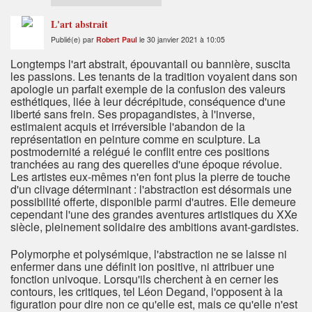
L'art abstrait
Publié(e) par
Robert Paul
le 30 janvier 2021 à 10:05
Longtemps l'art abstrait, épouvantail ou bannière, suscita
les passions. Les tenants de la tradition voyaient dans son
apologie un parfait exemple de la confusion des valeurs
esthétiques, liée à leur décrépitude, conséquence d'une
liberté sans frein. Ses propagandistes, à l'inverse,
estimaient acquis et irréversible l'abandon de la
représentation en peinture comme en sculpture. La
postmodernité a relégué le conflit entre ces positions
tranchées au rang des querelles d'une époque révolue.
Les artistes eux-mêmes n'en font plus la pierre de touche
d'un clivage déterminant : l'abstraction est désormais une
possibilité offerte, disponible parmi d'autres. Elle demeure
cependant l'une des grandes aventures artistiques du XXe
siècle, pleinement solidaire des ambitions avant-gardistes.
Polymorphe et polysémique, l'abstraction ne se laisse ni
enfermer dans une définit ion positive, ni attribuer une
fonction univoque. Lorsqu'ils cherchent à en cerner les
contours, les critiques, tel Léon Degand, l'opposent à la
figuration pour dire non ce qu'elle est, mais ce qu'elle n'est