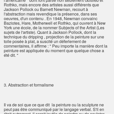
l'américaine " dont font partie non seulement Gottlieb et
Rothko, mais encore des artistes aussi différents que
Jackson Pollock ou Barnett Newman, recourt à
l'abstraction mais revendique la présence, dans ses
oeuvres, d'un contenu . En 1948, Newman convainc
Baziotes, Hare, Motherwell et Rothko, qui ouvrent à New
York une école, de la nommer Subjects of the Artist (Les
sujets de l'artiste). Quant à Jackson Pollock, dont la
technique du dripping , projection de la peinture sur une
toile posée à plat, a suscité un déferlement de
commentaires, il affirme : " Peu importe la manière dont la
peinture est appliquée du moment que quelque chose a
été dit. "
3. Abstraction et formalisme
Il va de soi que ce que dit la peinture ou la sculpture ne
peut pas être communiqué par le langage verbal. S'il en
était autrement, il serait inutile de peindre ou de sculpter.