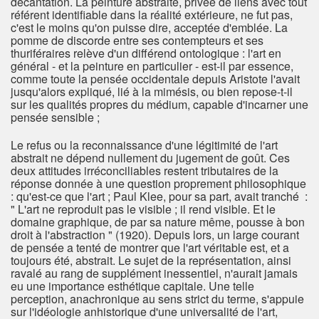
décantation. La peinture abstraite, privée de liens avec tout
référent identifiable dans la réalité extérieure, ne fut pas,
c'est le moins qu'on puisse dire, acceptée d'emblée. La
pomme de discorde entre ses contempteurs et ses
thuriféraires relève d'un différend ontologique : l'art en
général - et la peinture en particulier - est-il par essence,
comme toute la pensée occidentale depuis Aristote l'avait
jusqu'alors expliqué, lié à la mimésis, ou bien repose-t-il
sur les qualités propres du médium, capable d'incarner une
pensée sensible ;
Le refus ou la reconnaissance d'une légitimité de l'art
abstrait ne dépend nullement du jugement de goût. Ces
deux attitudes irréconciliables restent tributaires de la
réponse donnée à une question proprement philosophique
: qu'est-ce que l'art ; Paul Klee, pour sa part, avait tranché :
" L'art ne reproduit pas le visible ; il rend visible. Et le
domaine graphique, de par sa nature même, pousse à bon
droit à l'abstraction " (1920). Depuis lors, un large courant
de pensée a tenté de montrer que l'art véritable est, et a
toujours été, abstrait. Le sujet de la représentation, ainsi
ravalé au rang de supplément inessentiel, n'aurait jamais
eu une importance esthétique capitale. Une telle
perception, anachronique au sens strict du terme, s'appuie
sur l'idéologie anhistorique d'une universalité de l'art,