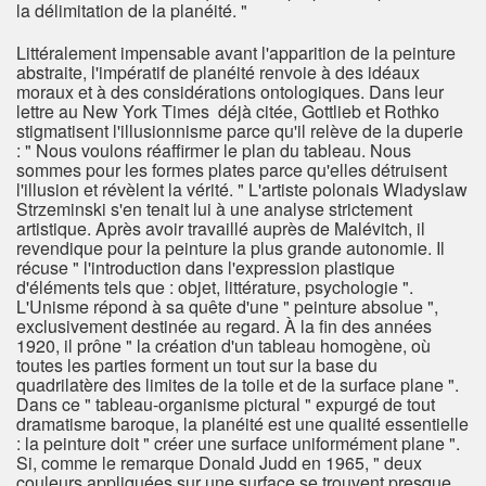
la délimitation de la planéité. "
Littéralement impensable avant l'apparition de la peinture
abstraite, l'impératif de planéité renvoie à des idéaux
moraux et à des considérations ontologiques. Dans leur
lettre au New York Times déjà citée, Gottlieb et Rothko
stigmatisent l'illusionnisme parce qu'il relève de la duperie
: " Nous voulons réaffirmer le plan du tableau. Nous
sommes pour les formes plates parce qu'elles détruisent
l'illusion et révèlent la vérité. " L'artiste polonais Wladyslaw
Strzeminski s'en tenait lui à une analyse strictement
artistique. Après avoir travaillé auprès de Malévitch, il
revendique pour la peinture la plus grande autonomie. Il
récuse " l'introduction dans l'expression plastique
d'éléments tels que : objet, littérature, psychologie ".
L'Unisme répond à sa quête d'une " peinture absolue ",
exclusivement destinée au regard. À la fin des années
1920, il prône " la création d'un tableau homogène, où
toutes les parties forment un tout sur la base du
quadrilatère des limites de la toile et de la surface plane ".
Dans ce " tableau-organisme pictural " expurgé de tout
dramatisme baroque, la planéité est une qualité essentielle
: la peinture doit " créer une surface uniformément plane ".
Si, comme le remarque Donald Judd en 1965, " deux
couleurs appliquées sur une surface se trouvent presque