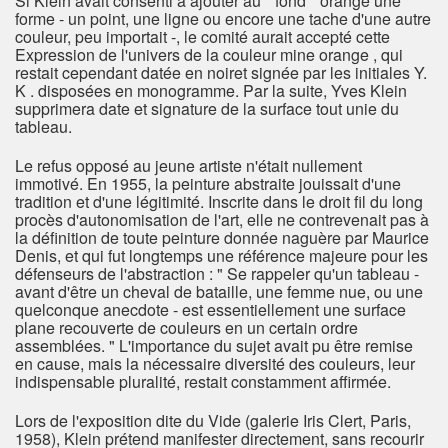
Si Klein avait consenti à ajouter au " fond " orange une
forme - un point, une ligne ou encore une tache d'une autre
couleur, peu importait -, le comité aurait accepté cette
Expression de l'univers de la couleur mine orange , qui
restait cependant datée en noiret signée par les initiales Y.
K . disposées en monogramme. Par la suite, Yves Klein
supprimera date et signature de la surface tout unie du
tableau.
Le refus opposé au jeune artiste n'était nullement
immotivé. En 1955, la peinture abstraite jouissait d'une
tradition et d'une légitimité. Inscrite dans le droit fil du long
procès d'autonomisation de l'art, elle ne contrevenait pas à
la définition de toute peinture donnée naguère par Maurice
Denis, et qui fut longtemps une référence majeure pour les
défenseurs de l'abstraction : " Se rappeler qu'un tableau -
avant d'être un cheval de bataille, une femme nue, ou une
quelconque anecdote - est essentiellement une surface
plane recouverte de couleurs en un certain ordre
assemblées. " L'importance du sujet avait pu être remise
en cause, mais la nécessaire diversité des couleurs, leur
indispensable pluralité, restait constamment affirmée.
Lors de l'exposition dite du Vide (galerie Iris Clert, Paris,
1958), Klein prétend manifester directement, sans recourir