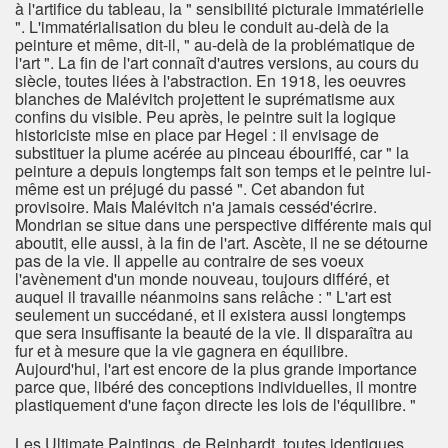
à l'artifice du tableau, la " sensibilité picturale immatérielle
". L'immatérialisation du bleu le conduit au-delà de la
peinture et même, dit-il, " au-delà de la problématique de
l'art ". La fin de l'art connaît d'autres versions, au cours du
siècle, toutes liées à l'abstraction. En 1918, les oeuvres
blanches de Malévitch projettent le suprématisme aux
confins du visible. Peu après, le peintre suit la logique
historiciste mise en place par Hegel : il envisage de
substituer la plume acérée au pinceau ébouriffé, car " la
peinture a depuis longtemps fait son temps et le peintre lui-
même est un préjugé du passé ". Cet abandon fut
provisoire. Mais Malévitch n'a jamais cesséd'écrire.
Mondrian se situe dans une perspective différente mais qui
aboutit, elle aussi, à la fin de l'art. Ascète, il ne se détourne
pas de la vie. Il appelle au contraire de ses voeux
l'avènement d'un monde nouveau, toujours différé, et
auquel il travaille néanmoins sans relâche : " L'art est
seulement un succédané, et il existera aussi longtemps
que sera insuffisante la beauté de la vie. Il disparaîtra au
fur et à mesure que la vie gagnera en équilibre.
Aujourd'hui, l'art est encore de la plus grande importance
parce que, libéré des conceptions individuelles, il montre
plastiquement d'une façon directe les lois de l'équilibre. "
Les Ultimate Paintings de Reinhardt, toutes identiques,