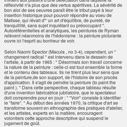
réflexivité n'a plus que des vertus apéritives. La sévérité de
bon aloi de ses oeuvres paraît être le tribut payé à leur
insertion historique pour pouvoir répondre au voeu de
Matisse, qui rêvait d'" un art d'équilibre, de pureté, de
tranquillité, sans sujet inquiétant ou préoccupant ".
Autoréférentielles et analytiques, les peintures de Ryman
relèvent néanmoins de l'hédonisme : la peinture picturante
ouvre ici l'esprit au bonheur de voir.
Selon Naomi Spector (Macula , no 3-4), cependant, un "
changement radical " est intervenu dans le dessein de
l'artiste, à partir de 1965 : " Désormais son travail concerne
la nature de la peinture : celle-ci est tout ensemble la forme
et le contenu des tableaux. Ils ne tirent plus leur sens que
de la peinture,de son support, de l'histoire de son procès
d'application. Il s'agit de peindre la peinture (to paint the
paint ). " Dans cette perspective, chaque tableau résulte
d'une invention fabricatrice jubilatoire, que le spectateur
doit comprendre pour en jouir : " "Voir" consiste à identifier
le "faire". " Au début des années 1970, la critique d'art se
transforme souvent en ethnographie des pratiques d'atelier,
et les artistes, experts en la matière, encouragent
volontiers cette approche descriptive qui suspend le
jugement de goût.