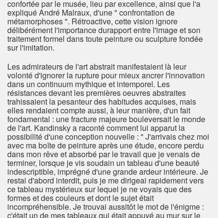
confortée par le musée, lieu par excellence, ainsi que l'a
expliqué André Malraux, d'une " confrontation de
métamorphoses ". Rétroactive, cette vision ignore
délibérément l'importance durapport entre l'image et son
traitement formel dans toute peinture ou sculpture fondée
sur l'imitation.
Les admirateurs de l'art abstrait manifestaient là leur
volonté d'ignorer la rupture pour mieux ancrer l'innovation
dans un continuum mythique et intemporel. Les
résistances devant les premières oeuvres abstraites
trahissaient la pesanteur des habitudes acquises, mais
elles rendaient compte aussi, à leur manière, d'un fait
fondamental : une fracture majeure bouleversait le monde
de l'art. Kandinsky a raconté comment lui apparut la
possibilité d'une conception nouvelle : " J'arrivais chez moi
avec ma boîte de peinture après une étude, encore perdu
dans mon rêve et absorbé par le travail que je venais de
terminer, lorsque je vis soudain un tableau d'une beauté
indescriptible, imprégné d'une grande ardeur intérieure. Je
restai d'abord interdit, puis je me dirigeai rapidement vers
ce tableau mystérieux sur lequel je ne voyais que des
formes et des couleurs et dont le sujet était
incompréhensible. Je trouvai aussitôt le mot de l'énigme :
c'était un de mes tableaux qui était appuyé au mur sur le