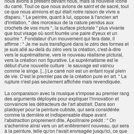
nous avons à présent devant nous, mais la nouvelle icône
du carré. Tout ce que nous avions de saint et de sacré, tout
ce que nous aimions et qui était notre raison de vivre a
disparu. " Le peintre, quant à lui, oppose à l'ancien art
d'imitation, " des morceaux de la nature pendus aux
crochets de vos murs ", la surface picturale " plus vivante
que tout visage où sont fourrés une paire d'yeux et un
sourire ". Fondateur d'un mouvement qui fera date, il
affirme : " Je me suis transfiguré dans le zéro des formes et
je suis allé au-delà du zéro vers la création, c'est-à-dire
vers le suprématisme, vers le nouveau réalisme pictural,
vers la création non figurative. Le suprématisme est le
début d'une nouvelle culture : le sauvage est vaincu
comme le singe. [...] Le carré noir est un enfant royal plein
de vie. C'est le premier pas de la création pure en art. " La
rupture n'est pas seulement affichée mais revendiquée.
La comparaison avec la musique s'impose au premier rang
des arguments déployés pour expliquer l'innovation et
convaincre les détracteurs de l'art abstrait. Dans son
plaidoyer pour la peinture cubiste, qui sera considérée
comme la dernière et indispensable étape avant
l'abstraction proprement dite, Apollinaire prédit : " On
s'achemine ainsi vers un art entièrement nouveau, qui sera
à la peinture, telle qu'on l'avait envisagée jusqu'ici, ce que