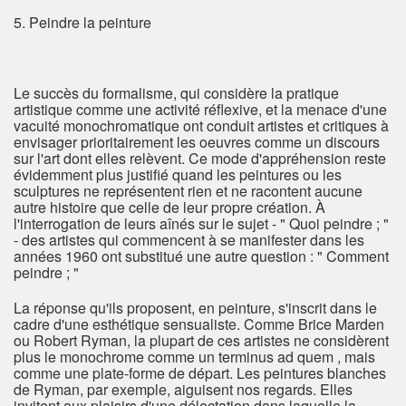
5. Peindre la peinture
Le succès du formalisme, qui considère la pratique
artistique comme une activité réflexive, et la menace d'une
vacuité monochromatique ont conduit artistes et critiques à
envisager prioritairement les oeuvres comme un discours
sur l'art dont elles relèvent. Ce mode d'appréhension reste
évidemment plus justifié quand les peintures ou les
sculptures ne représentent rien et ne racontent aucune
autre histoire que celle de leur propre création. À
l'interrogation de leurs aînés sur le sujet - " Quoi peindre ; "
- des artistes qui commencent à se manifester dans les
années 1960 ont substitué une autre question : " Comment
peindre ; "
La réponse qu'ils proposent, en peinture, s'inscrit dans le
cadre d'une esthétique sensualiste. Comme Brice Marden
ou Robert Ryman, la plupart de ces artistes ne considèrent
plus le monochrome comme un terminus ad quem , mais
comme une plate-forme de départ. Les peintures blanches
de Ryman, par exemple, aiguisent nos regards. Elles
invitent aux plaisirs d'une délectation dans laquelle la