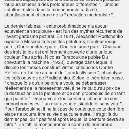
toujours situées à des profondeurs différentes ", l'unique
solution réside dans la monochromie radicale,
aboutissement et terme de la " réduction moderniste ".
Le dernier tableau - cette problématique n'a aucun
équivalent en sculpture - est l'un des mythes récurrents de
l'avant-gardisme pictural. En 1921, Alexander Rodtchenko
expose à Moscou trois petites peintures, Couleur rouge
pure , Couleur bleue pure , Couleur jaune pure . Chacune
des trois toiles est entièrement couverte d'une unique
couleur. Peu après, Nicolas Taraboukine publie Du
chevalet à la machine (1923), ouvrage dans lequel il
discute les thèses constructivistes, critique les Contre-
Reliefs de Tatline au nom du " productivisme ", et analyse
les trois oeuvres de Rodtchenko. Selon le théoricien russe,
" chaque fois qu'un peintre a voulu se débarrasser
réellement de la représentativité, il ne l'a pu qu'au prix de
la destruction de la peinture et de son propresuicide en tant
que peintre ". Dépourvu de tout contenu, chacun de ces
monochromes est " un mur aveugle, stupide et sans voix ".
Pour Taraboukine, il ne fait pas de doute que cette dernière
étape ne pourra être suivie d'aucune autre. Il s'agit là du
dernier pas, du " pas final après lequel la peinture devra se
taire ". En fait, la monochromie a connu de nombreux