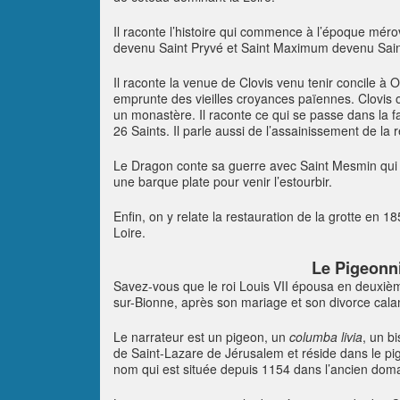
Il raconte l’histoire qui commence à l’époque méro
devenu Saint Pryvé et Saint Maximum devenu Sai
Il raconte la venue de Clovis venu tenir concile à
emprunte des vieilles croyances païennes. Clovis o
un monastère. Il raconte ce qui se passe dans la fa
26 Saints. Il parle aussi de l’assainissement de la 
Le Dragon conte sa guerre avec Saint Mesmin qui n’
une barque plate pour venir l’estourbir.
Enfin, on y relate la restauration de la grotte en 1
Loire.
Le Pigeonni
Savez-vous que le roi Louis VII épousa en deuxi
sur-Bionne, après son mariage et son divorce cala
Le narrateur est un pigeon, un
columba livia
, un bi
de Saint-Lazare de Jérusalem et réside dans le 
nom qui est située depuis 1154 dans l’ancien doma