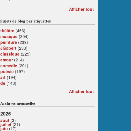
Afficher tout
Sujets de blog par étiquettes
théâtre
(463)
musique
(304)
peinture
(239)
JGobert
(233)
classique
(225)
amour
(214)
comédie
(201)
poésie
(197)
art
(194)
de
(143)
Afficher tout
Archives mensuelles
2026
août
(3)
juillet
(21)
juin
(17)