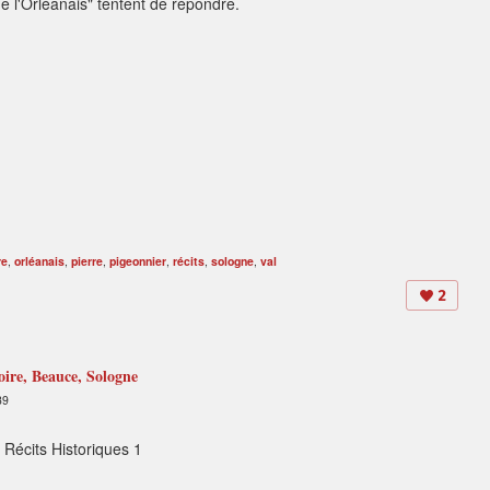
e l'Orléanais" tentent de répondre.
re
,
orléanais
,
pierre
,
pigeonnier
,
récits
,
sologne
,
val
2
Loire, Beauce, Sologne
39