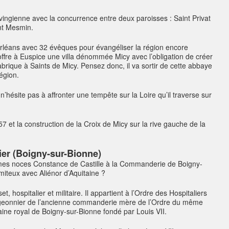
vingienne avec la concurrence entre deux paroisses : Saint Privat
nt Mesmin.
 Orléans avec 32 évêques pour évangéliser la région encore
ffre à Euspice une villa dénommée Micy avec l’obligation de créer
brique à Saints de Micy. Pensez donc, il va sortir de cette abbaye
région.
hésite pas à affronter une tempête sur la Loire qu’il traverse sur
857 et la construction de la Croix de Micy sur la rive gauche de la
er (Boigny-sur-Bionne)
èmes noces Constance de Castille à la Commanderie de Boigny-
miteux avec Aliénor d’Aquitaine ?
set, hospitalier et militaire. Il appartient à l’Ordre des Hospitaliers
pigeonnier de l’ancienne commanderie mère de l’Ordre du même
ine royal de Boigny-sur-Bionne fondé par Louis VII.