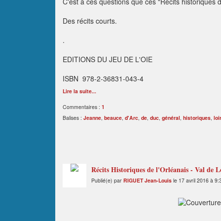
C'est à ces questions que ces "Récits historiques d
Des récits courts.
.
EDITIONS DU JEU DE L'OIE
ISBN 978-2-36831-043-4
Lire la suite...
Commentaires :
1
Balises :
Jeanne
,
beauce
,
d'Arc
,
de
,
duc
,
général
,
historiques
,
loi
Récits Historiques de l'Orléanais - Val de 
Publié(e) par
RIGUET Jean-Louis
le 17 avril 2016 à 9: