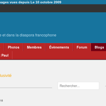
6 pages vues depuis Le 10 octobre 2009
e
Photos
Membres
Évènements
Forum
Blogs
 Paul
usivité
:18