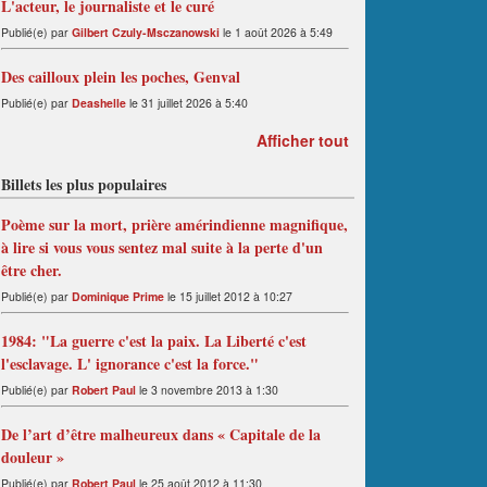
L'acteur, le journaliste et le curé
Publié(e) par
Gilbert Czuly-Msczanowski
le 1 août 2026 à 5:49
Des cailloux plein les poches, Genval
Publié(e) par
Deashelle
le 31 juillet 2026 à 5:40
Afficher tout
Billets les plus populaires
Poème sur la mort, prière amérindienne magnifique,
à lire si vous vous sentez mal suite à la perte d'un
être cher.
Publié(e) par
Dominique Prime
le 15 juillet 2012 à 10:27
1984: "La guerre c'est la paix. La Liberté c'est
l'esclavage. L' ignorance c'est la force."
Publié(e) par
Robert Paul
le 3 novembre 2013 à 1:30
De l’art d’être malheureux dans « Capitale de la
douleur »
Publié(e) par
Robert Paul
le 25 août 2012 à 11:30