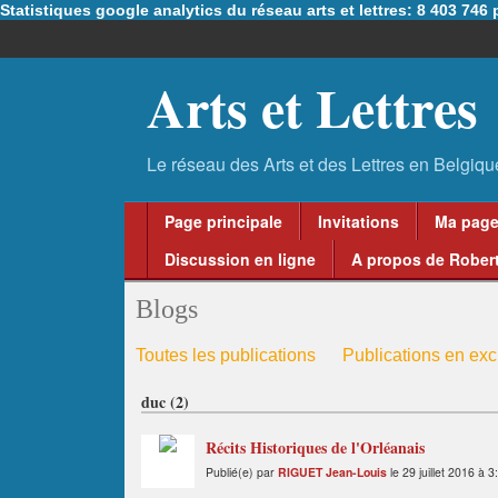
Statistiques google analytics du réseau arts et lettres: 8 403 74
Arts et Lettres
Page principale
Invitations
Ma pag
Discussion en ligne
A propos de Robert
Blogs
Toutes les publications
Publications en excl
duc (2)
Récits Historiques de l'Orléanais
Publié(e) par
RIGUET Jean-Louis
le 29 juillet 2016 à 3