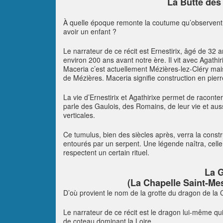
La Butte des 
À quelle époque remonte la coutume qu’observent 
avoir un enfant ?
Le narrateur de ce récit est Ernestirix, âgé de 32 a
environ 200 ans avant notre ère. Il vit avec Agath
Maceria c’est actuellement Mézières-lez-Cléry mai
de Mézières. Maceria signifie construction en pier
La vie d’Ernestirix et Agathirixe permet de racont
parle des Gaulois, des Romains, de leur vie et au
verticales.
Ce tumulus, bien des siècles après, verra la const
entourés par un serpent. Une légende naîtra, celle
respectent un certain rituel.
La G
(La Chapelle Saint-Me
D’où provient le nom de la grotte du dragon de la
Le narrateur de ce récit est le dragon lui-même qui
de coteau dominant la Loire.