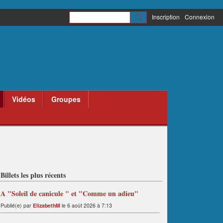
Inscription
Connexion
Vidéos
Groupes
Billets les plus récents
A "Soleil de canicule " et "Comme un adieu"
Publié(e) par
ElizabethM
le 6 août 2026 à 7:13