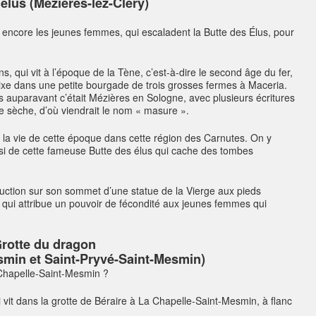
élus (Mézières-lez-Cléry)
encore les jeunes femmes, qui escaladent la Butte des Élus, pour
ns, qui vit à l’époque de la Tène, c’est-à-dire le second âge du fer,
irixe dans une petite bourgade de trois grosses fermes à Maceria.
s auparavant c’était Mézières en Sologne, avec plusieurs écritures
re sèche, d’où viendrait le nom « masure ».
er la vie de cette époque dans cette région des Carnutes. On y
ssi de cette fameuse Butte des élus qui cache des tombes
ruction sur son sommet d’une statue de la Vierge aux pieds
 qui attribue un pouvoir de fécondité aux jeunes femmes qui
rotte du dragon
smin et Saint-Pryvé-Saint-Mesmin)
 Chapelle-Saint-Mesmin ?
 vit dans la grotte de Béraire à La Chapelle-Saint-Mesmin, à flanc