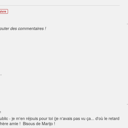
uivre
jouter des commentaires !
.
01
ublic - je m'en réjouis pour toi (je n'avais pas vu ça... d'où le retard
 chère amie ! Bisous de Marijo !