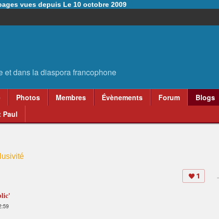
6 pages vues depuis Le 10 octobre 2009
e
Photos
Membres
Évènements
Forum
Blogs
 Paul
usivité
1
lic'
 2:59