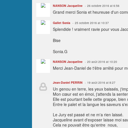
NANSON Jacqueline
26 octobre 2016 at 6:56
Grand merci Sonia et heureuse d'un com
Gallet Sonia
25 octobre 2016 at 10:37
Splendide ! vraiment ravie pour vous Jacq
Bise
Sonia.G
NANSON Jacqueline
20 août 2016 at 10:20
Merci Jean-Daniel de t'être arrêté pour me
Jean-Daniel PERRIN
19 août 2016 at 8:27
Un genou en terre, les yeux baissés, j'im
Mon cœur est en émoi, j'attends la senten
Elle est pourtant belle cette grappe, bien
Entre le palet et la langue les saveurs s'
Le Jury est passé et ne m'a rien laissé.
Jacqueline avant d'exposer laisse moi sa
Cela ne pouvait être qu'entre nous,