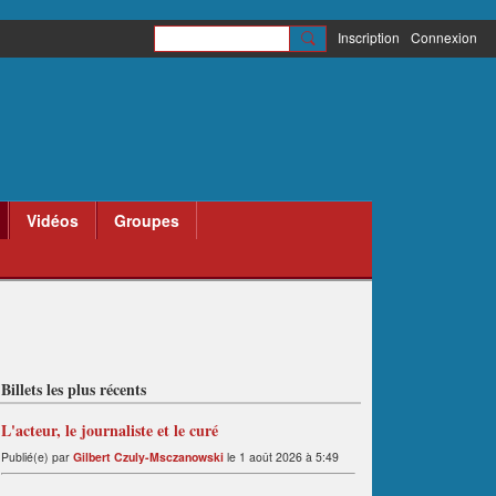
Inscription
Connexion
Vidéos
Groupes
Billets les plus récents
L'acteur, le journaliste et le curé
Publié(e) par
Gilbert Czuly-Msczanowski
le 1 août 2026 à 5:49