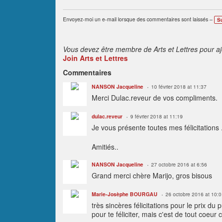
Envoyez-moi un e-mail lorsque des commentaires sont laissés –
S
Vous devez être membre de Arts et Lettres pour a
Join Arts et Lettres
Commentaires
NANSON Jacqueline
10 février 2018 at 11:37
Merci Dulac.reveur de vos compliments.
dulac.reveur
9 février 2018 at 11:19
Je vous présente toutes mes félicitations .
Amitiés..
NANSON Jacqueline
27 octobre 2016 at 6:56
Grand merci chère Marijo, gros bisous
Marie-Josèphe BOURGAU
26 octobre 2016 at 10:
très sincères félicitations pour le prix du p
pour te féliciter, mais c'est de tout coeur