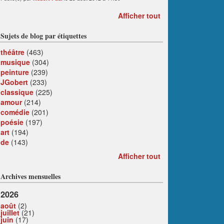
Afficher tout
Sujets de blog par étiquettes
théâtre
(463)
musique
(304)
peinture
(239)
JGobert
(233)
classique
(225)
amour
(214)
comédie
(201)
poésie
(197)
art
(194)
de
(143)
Afficher tout
Archives mensuelles
2026
août
(2)
juillet
(21)
juin
(17)