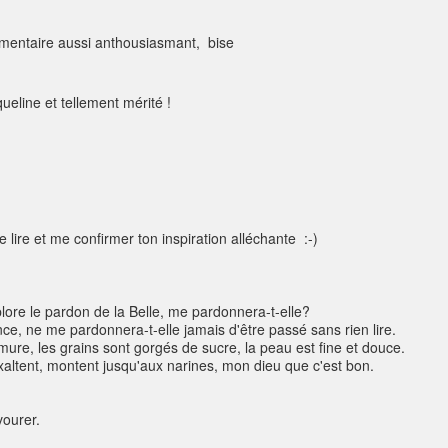
mentaire aussi anthousiasmant, bise
ueline et tellement mérité !
 lire et me confirmer ton inspiration alléchante :-)
plore le pardon de la Belle, me pardonnera-t-elle?
ce, ne me pardonnera-t-elle jamais d'être passé sans rien lire.
 mure, les grains sont gorgés de sucre, la peau est fine et douce.
exaltent, montent jusqu'aux narines, mon dieu que c'est bon.
vourer.