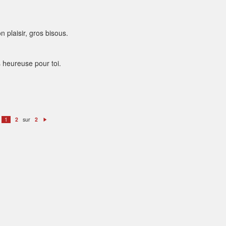
plaisir, gros bisous.
s heureuse pour toi.
sur
1
2
2
S
ui
v
a
n
t