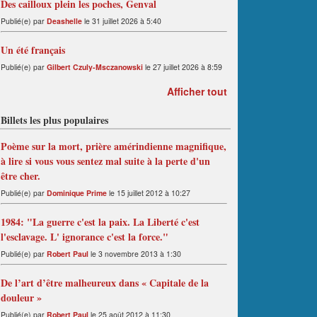
Des cailloux plein les poches, Genval
Publié(e) par
Deashelle
le 31 juillet 2026 à 5:40
Un été français
Publié(e) par
Gilbert Czuly-Msczanowski
le 27 juillet 2026 à 8:59
Afficher tout
Billets les plus populaires
Poème sur la mort, prière amérindienne magnifique,
à lire si vous vous sentez mal suite à la perte d'un
être cher.
Publié(e) par
Dominique Prime
le 15 juillet 2012 à 10:27
1984: "La guerre c'est la paix. La Liberté c'est
l'esclavage. L' ignorance c'est la force."
Publié(e) par
Robert Paul
le 3 novembre 2013 à 1:30
De l’art d’être malheureux dans « Capitale de la
douleur »
Publié(e) par
Robert Paul
le 25 août 2012 à 11:30