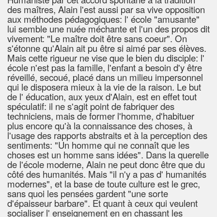
des maîtres, Alain l'est aussi par sa vive opposition
aux méthodes pédagogiques: l' école "amusante"
lui semble une nuée méchante et l'un des propos dit
vivement: "Le maître doit être sans coeur". On
s'étonne qu'Alain ait pu être si aimé par ses élèves.
Mais cette rigueur ne vise que le bien du disciple: l'
école n'est pas la famille, l'enfant a besoin d'y être
réveillé, secoué, placé dans un milieu impersonnel
qui le disposera mieux à la vie de la raison. Le but
de l' éducation, aux yeux d'Alain, est en effet tout
spéculatif: il ne s'agit point de fabriquer des
techniciens, mais de former l'homme, d'habituer
plus encore qu'à la connaissance des choses, à
l'usage des rapports abstraits et à la perception des
sentiments: "Un homme qui ne connaît que les
choses est un homme sans idées". Dans la querelle
de l'école moderne, Alain ne peut donc être que du
côté des humanités. Mais "il n'y a pas d' humanités
modernes", et la base de toute culture est le grec,
sans quoi les pensées gardent "une sorte
d'épaisseur barbare". Et quant à ceux qui veulent
socialiser l' enseignement en en chassant les