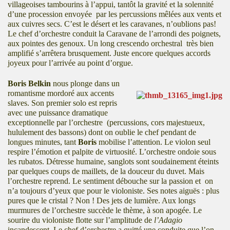
villageoises tambourins à l’appui, tantôt la gravité et la solennité
d’une procession envoyée par les percussions mêlées aux vents et
aux cuivres secs. C’est le désert et les caravanes, n’oublions pas!
Le chef d’orchestre conduit la Caravane de l’arrondi des poignets,
aux pointes des genoux. Un long crescendo orchestral très bien
amplifié s’arrêtera brusquement. Juste encore quelques accords
joyeux pour l’arrivée au point d’orgue.
Boris Belkin
nous plonge dans un
romantisme mordoré aux accents
slaves. Son premier solo est repris
avec une puissance dramatique
exceptionnelle par l’orchestre (percussions, cors majestueux,
hululement des bassons) dont on oublie le chef pendant de
longues minutes, tant
Boris
mobilise l’attention. Le violon seul
respire l’émotion et palpite de virtuosité. L’orchestre ondoie sous
les rubatos. Détresse humaine, sanglots sont soudainement éteints
par quelques coups de maillets, de la douceur du duvet. Mais
l’orchestre reprend. Le sentiment débouche sur la passion et on
n’a toujours d’yeux que pour le violoniste.
Ses notes aiguës : plus
pures que le cristal ? Non ! Des jets de lumière. Aux longs
murmures de l’orchestre succède le thème, à son apogée. Le
sourire du violoniste flotte sur l’amplitude de
l’Adagio
incandescent. Le chef d’orchestre a quitté une conduite que l’on