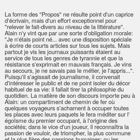
La forme des "Propos" ne résulte point d'un caprice
d'écrivain, mais d'un effort exceptionnel pour
"relever le fait-divers au niveau de la littérature".
Alain n'y vint que par une sorte d'obligation morale:
"Je n'étais point né... avec une disposition spéciale
à écrire de courts articles sur tous les sujets. Mais
partout je vis les journaux puissants étaient au
service de tous les genres de tyrannie et que la
résistance s'exprimait en mauvais français. Je vins
au secours, je ne savais pas le métier, je l'appris...".
Puisqu'il s'agissait de journalisme, il convenait
d'intéresser le public et de ne point isoler du décor
habituel de sa vie: il fallait tirer la philosophie du
quotidien. La matière de son discours importe peu à
Alain: un compartiment de chemin de fer où
quelques voyageurs s'acharnent à occuper toutes
les places avec leurs paquets le fera méditer sur l'
égoïsme du premier occupant, à l'origine des
sociétés; dans le vice d'un joueur, il reconnaîtra la
passion de vouloir, de triompher, la plus commune
et la plus fière des passions humaines; ou les