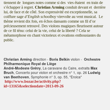
tiennent de longues notes comme si des vies étaient en train de
s’échapper à regret.
Christian Arming
conduit devant et
derrière
lui, de face et de côté. Son expressivité est exceptionnelle, sa
coiffure sage
d’English schoolboy
virevolte au vent musical. Le
thème revient dix fois, en échos dansants comme un fil d’or
précieusement retrouvé. Des violons magiques fleurissent autour
de ce fil ténu: celui de la vie, celui de la liberté ? Cela se
métamorphose en chant victorieux et ovations enthousiastes du
public.
Christian Arming
direction -
Boris Belkin
violon -
Orchestre
Philharmonique Royal de Liège
André-Modeste Grétry
, La caravane du Caire, extraits
Max
Bruch
, Concerto pour violon et orchestre n° 1, op. 26
Ludwig
van Beethoven
, Symphonie n° 3, op. 55, "Eroica"
http://www.bozar.be/activity.php?
id=13165&selectiondate=2013-09-26