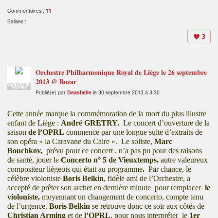
Commentaires :
11
Balises :
3
Orchestre Philharmonique Royal de Liège le 26 septembre
2013 @ Bozar
ADMINISTRATEUR
THÉÂTRES
Publié(e) par
Deashelle
le 30 septembre 2013 à 3:30
Cette année marque la commémoration de la mort du plus illustre
enfant de Liège :
André GRETRY.
Le concert d’ouverture de la
saison
de l’OPRL
commence par une longue suite d’extraits de
son opéra « la Caravane du Caire ».
Le soliste,
Marc
Bouchkov,
prévu pour ce concert , n’a pas pu pour des raisons
de santé, jouer le
Concerto n° 5 de Vieuxtemps,
autre valeureux
compositeur
liégeois
qui était au programme
.
Par chance, le
célèbre violoniste
Boris Belkin
, fidèle ami de l’Orchestre, a
accepté de prêter son archet en dernière minute pour remplacer
le
violoniste,
moyennant un changement de concerto, compte tenu
de l’urgence.
Boris Belkin
se retrouve donc ce soir aux côtés de
Christian Arming
et de
l’OPRL
, pour nous interpréter le
1er