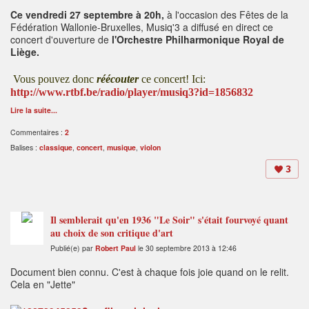
Ce vendredi 27 septembre à 20h,
à l'occasion des Fêtes de la
Fédération Wallonie-Bruxelles, Musiq'3 a diffusé en direct ce
concert d'ouverture de
l'Orchestre Philharmonique Royal de
Liège.
Vous pouvez donc
réécouter
ce concert! Ici:
http://www.rtbf.be/radio/player/musiq3?id=1856832
Lire la suite...
Commentaires :
2
Balises :
classique
,
concert
,
musique
,
violon
3
Il semblerait qu'en 1936 "Le Soir" s'était fourvoyé quant
au choix de son critique d'art
Publié(e) par
Robert Paul
le 30 septembre 2013 à 12:46
Document bien connu. C'est à chaque fois joie quand on le relit.
Cela en "Jette"