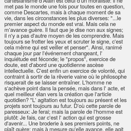
cartésianisme d'Alain est celui d'un moraliste: il ne
met pas le monde une fois pour toutes en question,
comme Descartes, mais à chaque moment de sa
vie, dans les circonstances les plus diverses: "...le
premier aspect du monde est vrai. Mais cela ne
m'avance guère. Il faut que je dise non aux signes;
il n'y a pas d'autre moyen de les comprendre. Mais
toujours se frotter les yeux et scruter le signe, c'est
cela même qui est veiller et penser". Ainsi, ranimé
chaque jour par l'événement changeant, l'
inquiétude est féconde; le "propos", exercice de
doute, est d'abord une quotidienne ascèse
intellectuelle. C'est enfin un exercice de volonté, qui
contraint à sortir de la rêverie vaine où le philosophe
risquerait de se laisser entraîner. L'homme ne
s'achève point dans la pensée, mais dans l' acte, et
quel meilleur élan vers la création que l'article
quotidien? "L' agitation est toujours au présent et les
projets sont toujours au futur. D'où cette parole de
paresseux: Je ferai; mais la parole de l'homme est
plutôt: Je fais, car c'est l' action qui est grosse
d'avenir... Une broderie à ses premiers points, ne
plaît guère; mais à mesure qu'elle avance, elle agit