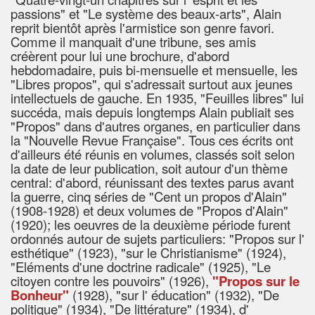
passions" et "Le système des beaux-arts", Alain
reprit bientôt après l'armistice son genre favori.
Comme il manquait d'une tribune, ses amis
créèrent pour lui une brochure, d'abord
hebdomadaire, puis bi-mensuelle et mensuelle, les
"Libres propos", qui s'adressait surtout aux jeunes
intellectuels de gauche. En 1935, "Feuilles libres" lui
succéda, mais depuis longtemps Alain publiait ses
"Propos" dans d'autres organes, en particulier dans
la "Nouvelle Revue Française". Tous ces écrits ont
d'ailleurs été réunis en volumes, classés soit selon
la date de leur publication, soit autour d'un thème
central: d'abord, réunissant des textes parus avant
la guerre, cinq séries de "Cent un propos d'Alain"
(1908-1928) et deux volumes de "Propos d'Alain"
(1920); les oeuvres de la deuxième période furent
ordonnés autour de sujets particuliers: "Propos sur l'
esthétique" (1923), "sur le Christianisme" (1924),
"Eléments d'une doctrine radicale" (1925), "Le
citoyen contre les pouvoirs" (1926),
"Propos sur le
Bonheur"
(1928), "sur l' éducation" (1932), "De
politique" (1934), "De littérature" (1934), d'