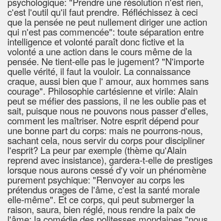
psychologique: "Prendre une résolution n'est rien,
c'est l'outil qu'il faut prendre. Réfléchissez à ceci
que la pensée ne peut nullement diriger une action
qui n'est pas commencée": toute séparation entre
intelligence et volonté paraît donc fictive et la
volonté a une action dans le cours même de la
pensée. Ne tient-elle pas le jugement? "N'importe
quelle vérité, il faut la vouloir. La connaissance
craque, aussi bien que l' amour, aux hommes sans
courage". Philosophie cartésienne et virile: Alain
peut se méfier des passions, il ne les oublie pas et
sait, puisque nous ne pouvons nous passer d'elles,
comment les maîtriser. Notre esprit dépend pour
une bonne part du corps: mais ne pourrons-nous,
sachant cela, nous servir du corps pour discipliner
l'esprit? La peur par exemple (thème qu'Alain
reprend avec insistance), gardera-t-elle de prestiges
lorsque nous aurons cessé d'y voir un phénomène
purement psychique: "Renvoyer au corps les
prétendus orages de l'âme, c'est la santé morale
elle-même". Et ce corps, qui peut submerger la
raison, saura, bien réglé, nous rendre la paix de
l'âme: la comédie des politesses mondaines "nous