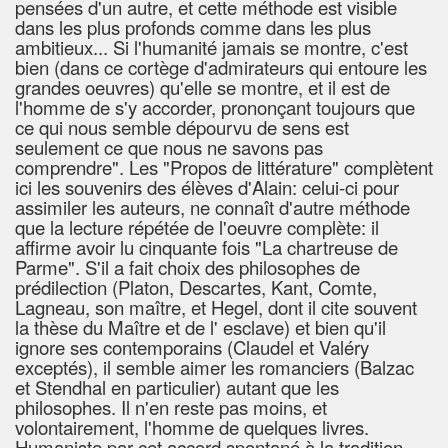
pensées d'un autre, et cette méthode est visible
dans les plus profonds comme dans les plus
ambitieux... Si l'humanité jamais se montre, c'est
bien (dans ce cortège d'admirateurs qui entoure les
grandes oeuvres) qu'elle se montre, et il est de
l'homme de s'y accorder, prononçant toujours que
ce qui nous semble dépourvu de sens est
seulement ce que nous ne savons pas
comprendre". Les "Propos de littérature" complètent
ici les souvenirs des élèves d'Alain: celui-ci pour
assimiler les auteurs, ne connaît d'autre méthode
que la lecture répétée de l'oeuvre complète: il
affirme avoir lu cinquante fois "La chartreuse de
Parme". S'il a fait choix des philosophes de
prédilection (Platon, Descartes, Kant, Comte,
Lagneau, son maître, et Hegel, dont il cite souvent
la thèse du Maître et de l' esclave) et bien qu'il
ignore ses contemporains (Claudel et Valéry
exceptés), il semble aimer les romanciers (Balzac
et Stendhal en particulier) autant que les
philosophes. Il n'en reste pas moins, et
volontairement, l'homme de quelques livres.
Humaniste par cet accord spontané à la tradition