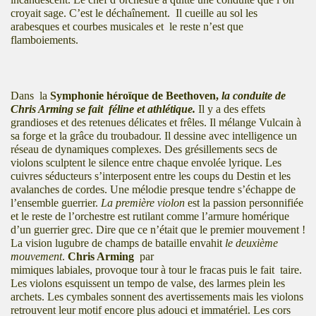
croyait sage. C’est le déchaînement. Il cueille au sol les
arabesques et courbes musicales et le reste n’est que
flamboiements.
Dans la
Symphonie héroïque de Beethoven,
l
a conduite de
Chris Arming se fait féline et athlétique
.
Il y a des effets
grandioses et des retenues délicates et frêles. Il mélange Vulcain à
sa forge et la grâce du troubadour. Il dessine avec intelligence un
réseau de dynamiques complexes. Des grésillements secs de
violons sculptent le silence entre chaque envolée lyrique. Les
cuivres séducteurs s’interposent entre les coups du Destin et les
avalanches de cordes. Une mélodie presque tendre s’échappe de
l’ensemble guerrier.
La première violon
est la passion personnifiée
et le reste de l’orchestre est rutilant comme l’armure homérique
d’un guerrier grec. Dire que ce n’était que le premier mouvement !
La vision lugubre de champs de bataille envahit
le deuxième
mouvement
.
Chris Arming
par
mimiques labiales, provoque tour à tour le fracas puis le fait taire.
Les violons esquissent un tempo de valse, des larmes plein les
archets. Les cymbales sonnent des avertissements mais les violons
retrouvent leur motif encore plus adouci et immatériel. Les cors