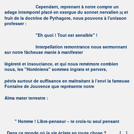
C
ependant, reprenant à notre compte un
adage intemporel placé en exergue du sonnet nervalien
et
[6]
fruit de la doctrine de Pythagore, nous pouvons à l'unisson
professer :
"
E
h quoi ! Tout est sensible
" !
I
nterpellation remontrance nous sermonnant
sur notre fâcheuse manie à manifester
légèreté et insouciance, et qui nous remémore combien
nous, les "Hominiens" sommes ingrats et pervers,
pétris surtout de suffisance en maltraitant à l’envi la fameuse
Fontaine de Jouvence que représente notre
Alma mater terrestre :
"
H
omme ! Libre-penseur – te crois-tu seul pensant
Dans ce monde où la vie éclate en toute chose ? [... ]