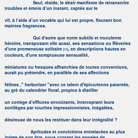
Seul, réside, le désir manifeste de retranscrire
troubles et émois d’un instant, captés sur le
vif, à l’aide d’un vocable qui lui est propre, fleurant bon
maintes fragrances.
Q
ui d'autre que notre subtile et truculente
héroïne, transposant elle aussi, ses sensations ou Rêveries
d'une promeneuse solitaire
, en descriptions hautes en
[11]
couleurs, d'une somptueuse sensualité,
miniatures ou fresques affranchies de toutes conventions,
aurait pu prétendre, en parallèle de ses affections
félines ," herboriser "avec ce talent d'épicurienne patentée,
au gré du calendrier floral, propice à distiller
un cortège d’effluves envoûtants, interceptant leurs
sortilèges par touches impressionnistes, inégalées,
désireuse de nous les restituer dans leur intégralité ?
A
ptitudes et convictions entrelacées au plus
intime de son être, nous contant les annales de