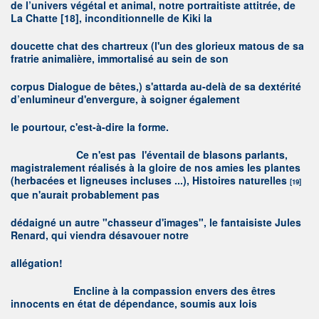
de l’univers végétal et animal, notre portraitiste attitrée, de
La Chatte
[18]
, inconditionnelle de Kiki la
doucette chat des chartreux (l'un des glorieux matous de sa
fratrie animalière, immortalisé au sein de son
corpus Dialogue de bêtes,) s'attarda au-delà de sa dextérité
d’enlumineur d'envergure, à soigner également
le pourtour, c'est-à-dire la forme.
C
e n'est pas l'éventail de blasons parlants,
magistralement réalisés à la gloire de nos amies les plantes
(herbacées et ligneuses incluses ...), Histoires naturelles
[19]
que n'aurait probablement pas
dédaigné un autre "chasseur d'images", le fantaisiste Jules
Renard, qui viendra désavouer notre
allégation!
E
ncline à la compassion envers des êtres
innocents en état de dépendance, soumis aux lois