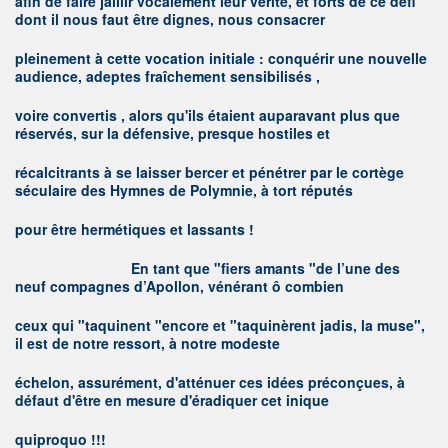
afin de faire jaillir vocalement leur vérité, et forts de ce défi
dont il nous faut être dignes, nous consacrer
pleinement à cette vocation initiale : conquérir une nouvelle
audience, adeptes fraîchement sensibilisés ,
voire convertis , alors qu'ils étaient auparavant plus que
réservés, sur la défensive, presque hostiles et
récalcitrants à se laisser bercer et pénétrer par le cortège
séculaire des Hymnes de Polymnie, à tort réputés
pour être hermétiques et lassants !
E
n tant que "fiers amants "de l’une des
neuf compagnes d’Apollon, vénérant ô combien
ceux qui "taquinent "encore et "taquinèrent jadis, la muse",
il est de notre ressort, à notre modeste
échelon, assurément, d'atténuer ces idées préconçues, à
défaut d'être en mesure d'éradiquer cet inique
quiproquo !!!