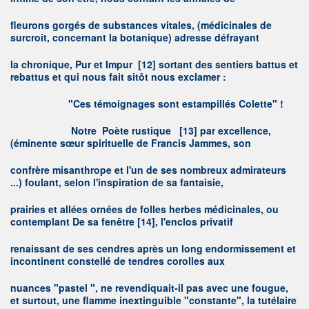
fleurons gorgés de substances vitales, (médicinales de
surcroit, concernant la botanique) adresse défrayant
la chronique, Pur et Impur
[12]
sortant des sentiers battus et
rebattus et qui nous fait sitôt nous exclamer :
"C
es témoignages sont estampillés Colette" !
N
otre Poète rustique
[13]
par excellence,
(éminente sœur spirituelle de Francis Jammes, son
confrère misanthrope et l'un de ses nombreux admirateurs
...) foulant, selon l'inspiration de sa fantaisie,
prairies et allées ornées de folles herbes médicinales, ou
contemplant De sa fenêtre
[14]
, l'enclos privatif
renaissant de ses cendres après un long endormissement et
incontinent constellé de tendres corolles aux
nuances "pastel ", ne revendiquait-il pas avec une fougue,
et surtout, une flamme inextinguible "constante", la tutélaire