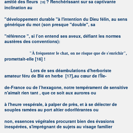
amitié des fleurs
? Renchérissant sur sa captivante
[15]
inclination au
"développement durable "à l'intention du Dieu félin, au sens
générique du mot (son presque "double", sa
"référence ", si l’on entend ses aveux, défiant les normes
austères des conventions):
"
À
fréquenter le chat, on ne risque que de s'enrichir",
promettait-elle
[16]
!
L
ors de ses déambulations d'herboriste
amateur féru de Blé en herbe
[17]
,au cœur de l'Île-
de-France ou de l’hexagone, notre tempérament de sensitive
n'aimait rien tant , que ce soit aux aurores ou
à l'heure vespérale, à palper de près, et à se délecter de
souples ramées au port altier odoriférantes ou
non, essences végétales procurant bien des évasions
inespérées, s'imprégnant de sujets au visage familier