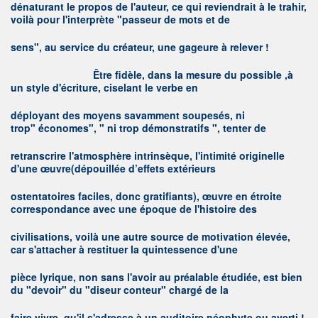
dénaturant le propos de l'auteur, ce qui reviendrait à le trahir,
voilà pour l'interprète "passeur de mots et de
sens", au service du créateur, une gageure à relever !
Ê
tre fidèle, dans la mesure du possible ,à
un style d'écriture, ciselant le verbe en
déployant des moyens savamment soupesés, ni
trop" économes", " ni trop démonstratifs ", tenter de
retranscrire l'atmosphère intrinsèque, l'intimité originelle
d'une œuvre(dépouillée d’effets extérieurs
ostentatoires faciles, donc gratifiants), œuvre en étroite
correspondance avec une époque de l'histoire des
civilisations, voilà une autre source de motivation élevée,
car s'attacher à restituer la quintessence d'une
pièce lyrique, non sans l'avoir au préalable étudiée, est bien
du "devoir" du "diseur conteur" chargé de la
faire vivre, qu'il s'adresse à un auditoire néophyte ou averti !