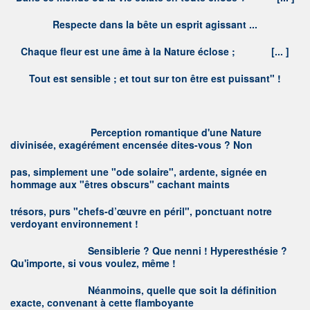
Respecte dans la bête un esprit agissant ...
Chaque fleur est une âme à la Nature éclose ; [... ]
Tout est sensible ; et tout sur ton être est puissant" !
P
erception romantique d'une Nature
divinisée, exagérément encensée dites-vous ? Non
pas, simplement une "ode solaire", ardente, signée en
hommage aux "êtres obscurs" cachant maints
trésors, purs "chefs-d’œuvre en péril", ponctuant notre
verdoyant environnement !
S
ensiblerie ? Que nenni ! Hyperesthésie ?
Qu'importe, si vous voulez, même !
N
éanmoins, quelle que soit la définition
exacte, convenant à cette flamboyante