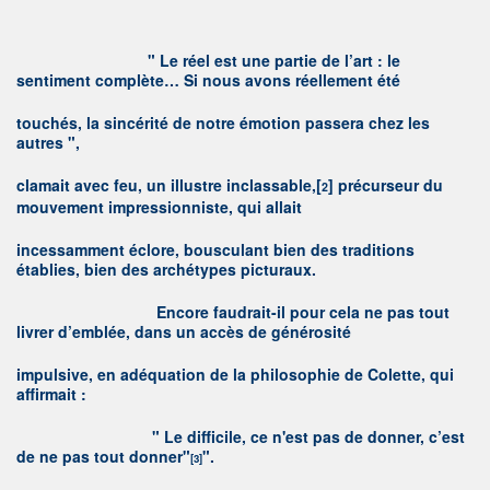
"
L
e réel est une partie de l’art : le
sentiment complète… Si nous avons réellement été
touchés, la sincérité de notre émotion passera chez les
autres ",
clamait avec feu, un illustre inclassable,
[
]
précurseur du
2
mouvement impressionniste, qui allait
incessamment éclore, bousculant bien des traditions
établies, bien des archétypes picturaux.
E
ncore faudrait-il pour cela ne pas tout
livrer d’emblée, dans un accès de générosité
impulsive, en adéquation de la philosophie de Colette, qui
affirmait :
"
L
e difficile, ce n'est pas de donner, c’est
de ne pas tout donner"
".
[3]