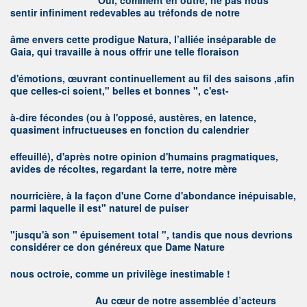
O
ui, comment en outre, ne pas nous
sentir infiniment redevables au tréfonds de notre
âme envers cette prodigue Natura, l’alliée inséparable de
Gaia, qui travaille à nous offrir une telle floraison
d'émotions, œuvrant continuellement au fil des saisons ,afin
que celles-ci soient," belles et bonnes ", c'est-
à-dire fécondes (ou à l'opposé, austères, en latence,
quasiment infructueuses en fonction du calendrier
effeuillé), d'après notre opinion d'humains pragmatiques,
avides de récoltes, regardant la terre, notre mère
nourricière, à la façon d'une Corne d'abondance inépuisable,
parmi laquelle il est" naturel de puiser
"jusqu'à son " épuisement total ", tandis que nous devrions
considérer ce don généreux que Dame Nature
nous octroie, comme un privilège inestimable !
A
u cœur de notre assemblée d’acteurs