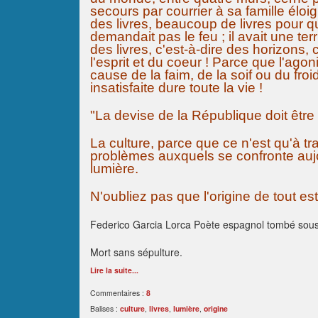
secours par courrier à sa famille éloi
des livres, beaucoup de livres pour q
demandait pas le feu ; il avait une te
des livres, c'est-à-dire des horizons,
l'esprit et du coeur ! Parce que l'agon
cause de la faim, de la soif ou du fro
insatisfaite dure toute la vie !
"La devise de la République doit être :
La culture, parce que ce n'est qu'à t
problèmes auxquels se confronte aujou
lumière.
N'oubliez pas que l'origine de tout est
Federico Garcia Lorca Poète espagnol tombé sous 
Mort sans sépulture.
Lire la suite...
Commentaires :
8
Balises :
culture
,
livres
,
lumière
,
origine