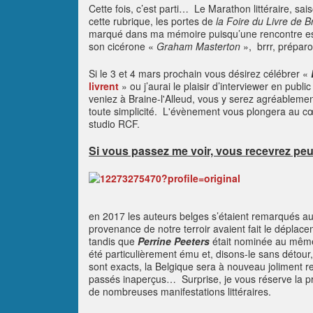
Cette fois, c’est parti… Le Marathon littéraire, sai
cette rubrique, les portes de
la Foire du Livre de B
marqué dans ma mémoire puisqu’une rencontre es
son cicérone «
Graham Masterton
», brrr, prépar
Si le 3 et 4 mars prochain vous désirez célébrer «
livrent
» ou j’aurai le plaisir d’interviewer en publ
veniez à Braine-l'Alleud, vous y serez agréableme
toute simplicité. L'évènement vous plongera au c
studio RCF.
Si vous passez me voir, vous recevrez peu
en 2017 les auteurs belges s’étaient remarqués a
provenance de notre terroir avaient fait le déplac
tandis que
Perrine Peeters
était nominée au même 
été particulièrement ému et, disons-le sans détou
sont exacts, la Belgique sera à nouveau joliment r
passés inaperçus… Surprise, je vous réserve la p
de nombreuses manifestations littéraires.