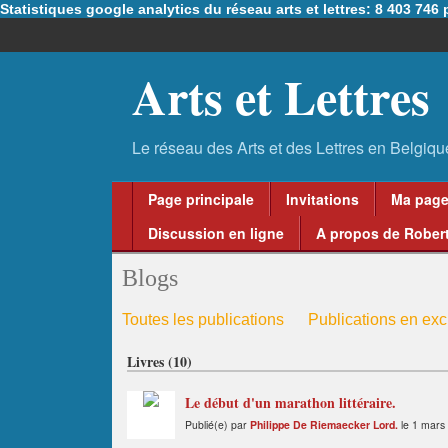
Statistiques google analytics du réseau arts et lettres: 8 403 74
Arts et Lettres
Page principale
Invitations
Ma pag
Discussion en ligne
A propos de Robert
Blogs
Toutes les publications
Publications en excl
Livres (10)
Le début d'un marathon littéraire.
Publié(e) par
Philippe De Riemaecker Lord.
le 1 mars