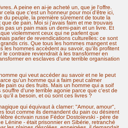
vres. A peine en ai-je acheté un, que je l'offre.
ur cela que c'est un honneur pour moi d'être ici,
e du peuple, la première sûrement de toute la
ue de pain. Moi si j'avais faim et me trouvais
 pas un pain mais un demi-pain et un livre. Et
aque violemment ceux qui ne parlent que
is parler de revendications culturelles: ce sont
à grands cris. Que tous les hommes mangent est
s les hommes accèdent au savoir, qu'ils profitent
ar le contraire reviendrait à les transformer en
ransformer en esclaves d’une terrible organisation
homme qui veut accéder au savoir et ne le peut
arce qu'un homme qui a faim peut calmer
e pain ou des fruits. Mais un homme qui a soif
souffre d'une terrible agonie parce que c'est de
s qu’il a besoin, et où sont ces livres ?
t magique qui équivaut à clamer: "Amour, amour",
es tout comme ils demandent du pain ou désirent
célèbre écrivain russe Fédor Dostoïevski - père de
 Lénine - était prisonnier en Sibérie, retranché
ar les plaines désolées, enneigées, il demandait