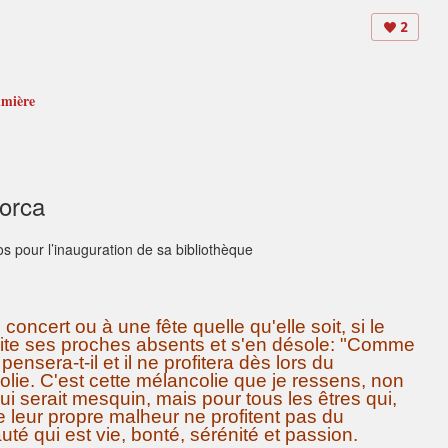
2
umière
Lorca
os pour l’inauguration de sa bibliothèque
oncert ou à une fête quelle qu'elle soit, si le
 suite ses proches absents et s'en désole: "Comme
ensera-t-il et il ne profitera dès lors du
lie. C'est cette mélancolie que je ressens, non
i serait mesquin, mais pour tous les êtres qui,
leur propre malheur ne profitent pas du
té qui est vie, bonté, sérénité et passion.