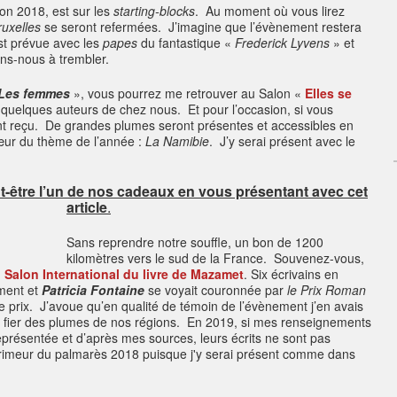
son 2018, est sur les
starting-blocks
. Au moment où vous lirez
ruxelles
se seront refermées. J’imagine que l’évènement restera
t prévue avec les
papes
du fantastique «
Frederick Lyvens
» et
ons-nous à trembler.
Les femmes
», vous pourrez me retrouver au Salon «
Elles se
ic quelques auteurs de chez nous. Et pour l’occasion, si vous
nt reçu. De grandes plumes seront présentes et accessibles en
œur du thème de l’année :
La Namibie
. J’y serai présent avec le
t-être l’un de nos cadeaux en vous présentant avec cet
article
.
Sans reprendre notre souffle, un bon de 1200
kilomètres vers le sud de la France. Souvenez-vous,
u
Salon International du livre de Mazamet
. Six écrivains en
ement et
Patricia Fontaine
se voyait couronnée par
le Prix Roman
prix. J’avoue qu’en qualité de témoin de l’évènement j’en avais
r, fier des plumes de nos régions. En 2019, si mes renseignements
eprésentée et d’après mes sources, leurs écrits ne sont pas
rimeur du palmarès 2018 puisque j'y serai présent comme dans