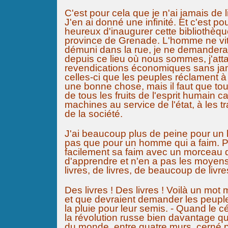
C'est pour cela que je n'ai jamais de li
J'en ai donné une infinité. Et c'est po
heureux d'inaugurer cette bibliothèqu
province de Grenade. L'homme ne vit q
démuni dans la rue, je ne demanderais
depuis ce lieu où nous sommes, j'att
revendications économiques sans jama
celles-ci que les peuples réclament 
une bonne chose, mais il faut que tou
de tous les fruits de l'esprit humain c
machines au service de l'état, à les t
de la société.
J'ai beaucoup plus de peine pour un 
pas que pour un homme qui a faim. P
facilement sa faim avec un morceau d
d'apprendre et n'en a pas les moyens 
livres, de livres, de beaucoup de livre
Des livres ! Des livres ! Voilà un mo
et que devraient demander les peupl
la pluie pour leur semis. - Quand le 
la révolution russe bien davantage que
du monde, entre quatre murs, cerné p