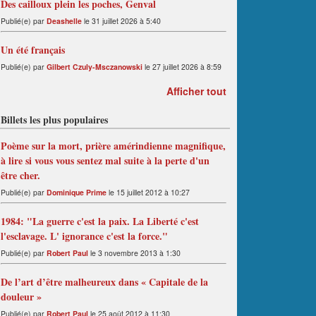
Des cailloux plein les poches, Genval
Publié(e) par
Deashelle
le 31 juillet 2026 à 5:40
Un été français
Publié(e) par
Gilbert Czuly-Msczanowski
le 27 juillet 2026 à 8:59
Afficher tout
Billets les plus populaires
Poème sur la mort, prière amérindienne magnifique,
à lire si vous vous sentez mal suite à la perte d'un
être cher.
Publié(e) par
Dominique Prime
le 15 juillet 2012 à 10:27
1984: "La guerre c'est la paix. La Liberté c'est
l'esclavage. L' ignorance c'est la force."
Publié(e) par
Robert Paul
le 3 novembre 2013 à 1:30
De l’art d’être malheureux dans « Capitale de la
douleur »
Publié(e) par
Robert Paul
le 25 août 2012 à 11:30