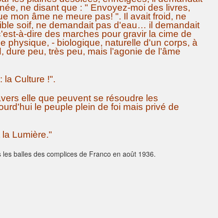
gnée, ne disant que : " Envoyez-moi des livres,
ue mon âme ne meure pas! ". Il avait froid, ne
rrible soif, ne demandait pas d'eau… il demandait
 c'est-à-dire des marches pour gravir la cime de
ie physique, - biologique, naturelle d'un corps, à
id, dure peu, très peu, mais l’agonie de l’âme
 la Culture !".
ravers elle que peuvent se résoudre les
rd'hui le peuple plein de foi mais privé de
 la Lumière."
les balles des complices de Franco en août 1936.