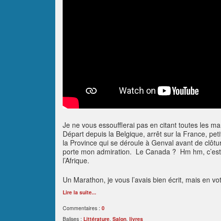
Je ne vous essoufflerai pas en citant toutes les ma
Départ depuis la Belgique, arrêt sur la France, pe
la Province qui se déroule à Genval avant de clôtu
porte mon admiration. Le Canada ? Hm hm, c’est en
l’Afrique.
Un Marathon, je vous l’avais bien écrit, mais en v
Lire la suite...
Commentaires :
0
Balises :
Littérature
,
Salon
,
livres