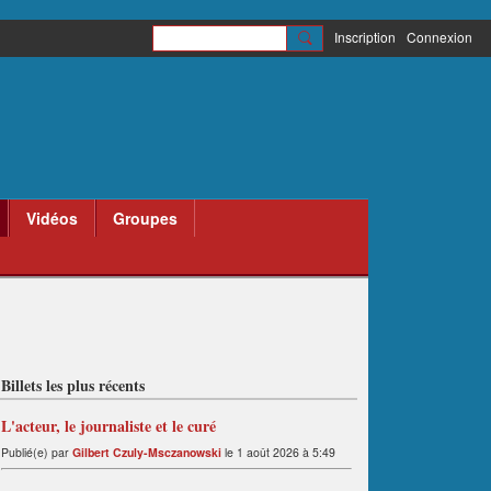
Inscription
Connexion
Vidéos
Groupes
Billets les plus récents
L'acteur, le journaliste et le curé
Publié(e) par
Gilbert Czuly-Msczanowski
le 1 août 2026 à 5:49