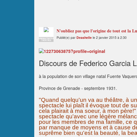
N'oubliez pas que l'origine de tout est la L
Publié(e) par
Deashelle
le 2 janvier 2015 à 2:30
ADMINISTRATEUR
THÉÂTRES
Discours de Federico Garcia 
à la population de son village natal Fuente Vaquer
Province de Grenade - septembre 1931.
"Quand quelqu'un va au théâtre, à un c
spectacle lui plaît il évoque tout de
cela plairait à ma soeur, à mon père!" p
spectacle qu'avec une légère mélanco
pour les membres de ma famille, ce qu
par manque de moyens et à cause de 
suprême bien qu'est la beauté, la beau