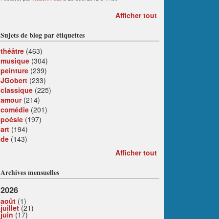
Afficher tout
Sujets de blog par étiquettes
théâtre
(463)
musique
(304)
peinture
(239)
JGobert
(233)
classique
(225)
amour
(214)
comédie
(201)
poésie
(197)
art
(194)
de
(143)
Afficher tout
Archives mensuelles
2026
août
(1)
juillet
(21)
juin
(17)