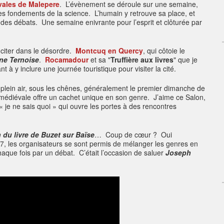
ivales de Malepere
. L’évènement se déroule sur une semaine,
 les fondements de la science. L’humain y retrouve sa place, et
des débats. Une semaine enivrante pour l’esprit et clôturée par
 citer dans le désordre.
Montcuq en Quercy
, qui côtoie le
ne Ternoise
.
Rocamadour
et sa "
Truffière aux livres
" que je
 y inclure une journée touristique pour visiter la cité.
plein air, sous les chênes, généralement le premier dimanche de
 médiévale offre un cachet unique en son genre. J’aime ce Salon,
 « je ne sais quoi » qui ouvre les portes à des rencontres
n du livre de Buzet sur Baïse
… Coup de cœur ? Oui
17, les organisateurs se sont permis de mélanger les genres en
aque fois par un débat. C’était l’occasion de saluer
Joseph
.