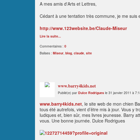
A mes amis d'Arts et Lettres,
Cédant à une tentation très commune, je me suis e
http://www.123website.be/Claude-Miseur
Lire la suite...
Commentaires :
0
Balises :
Miseur
,
blog
,
claude
,
site
www.barry4kids.net
Publié(e) par
Dulce Rodrigues
le 31 janvier 2011 à 7:
www.barry4kids.net
, l
e site web de mon chien Bar
tous été autrefois, vient d’être mis à jour. Vous y 
ludiques et, bien sûr, mes livres jeunesse. Barry a
vous. Une bonne journée. Dulce Rodrigues