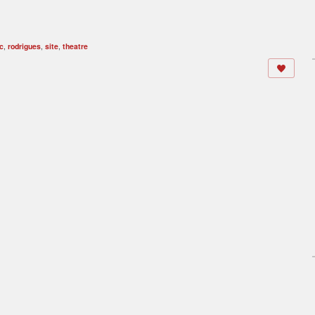
c
,
rodrigues
,
site
,
theatre