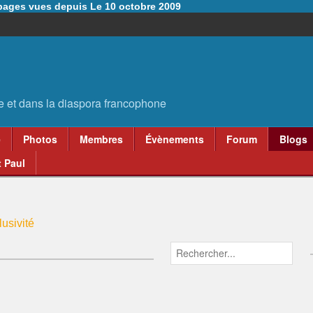
6 pages vues depuis Le 10 octobre 2009
e
Photos
Membres
Évènements
Forum
Blogs
 Paul
usivité