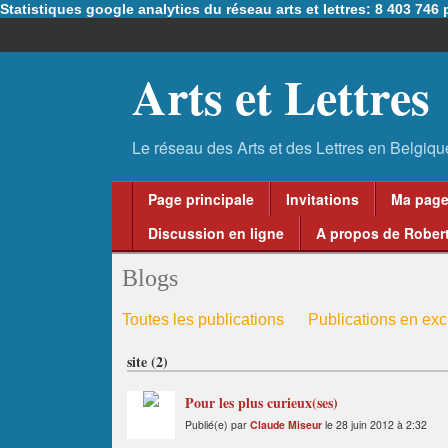
Statistiques google analytics du réseau arts et lettres: 8 403 74
Arts et Lettres
Page principale
Invitations
Ma pag
Discussion en ligne
A propos de Robert
Blogs
Toutes les publications
Publications en excl
site (2)
Pour les plus curieux(ses)
Publié(e) par
Claude Miseur
le 28 juin 2012 à 2:32