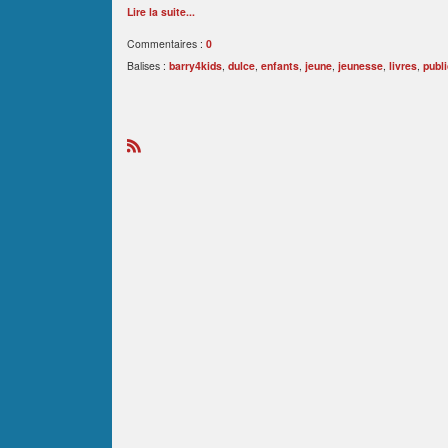
Lire la suite...
Commentaires :
0
Balises :
barry4kids
,
dulce
,
enfants
,
jeune
,
jeunesse
,
livres
,
publi
R
S
S