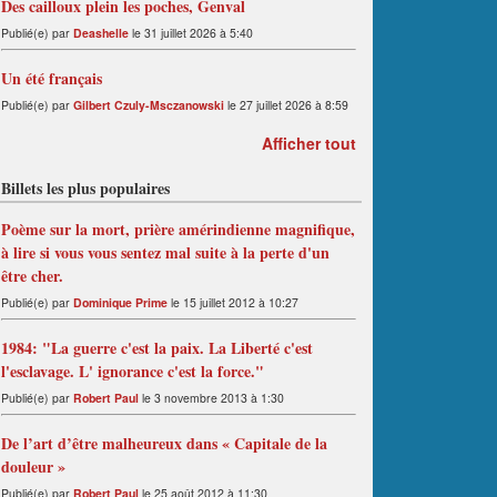
Des cailloux plein les poches, Genval
Publié(e) par
Deashelle
le 31 juillet 2026 à 5:40
Un été français
Publié(e) par
Gilbert Czuly-Msczanowski
le 27 juillet 2026 à 8:59
Afficher tout
Billets les plus populaires
Poème sur la mort, prière amérindienne magnifique,
à lire si vous vous sentez mal suite à la perte d'un
être cher.
Publié(e) par
Dominique Prime
le 15 juillet 2012 à 10:27
1984: "La guerre c'est la paix. La Liberté c'est
l'esclavage. L' ignorance c'est la force."
Publié(e) par
Robert Paul
le 3 novembre 2013 à 1:30
De l’art d’être malheureux dans « Capitale de la
douleur »
Publié(e) par
Robert Paul
le 25 août 2012 à 11:30