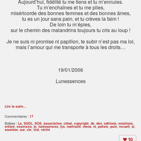
Aujourd’hui, fidélité tu me tiens et tu m’ennuies.
Tu m’enchaînes et tu me plies,
miséricorde des bonnes femmes et des bonnes âmes,
tu es un jour sans pain, et tu crèves la faim !
De loin tu m’épies,
sur le chemin des malandrins toujours tu cris au loup !
Je ne suis ni promise ni papillon, te subir n’est pas ma loi,
mais l’amour qui me transporte à tous les droits…
19/01/2006
Lunessences
Lire la suite...
Commentaires :
17
Balises :
La
,
SGDL
,
SOS
,
association
,
chloé
,
copyright
,
de
,
des
,
editions
,
emotions
,
enfant
,
essences
,
je
,
lunessences
,
lys
,
maltraité
,
mens
,
ni
,
poésie
,
pute
,
recueil
,
si
,
soumise
,
sur
,
vie
,
viol
,
vérité
10