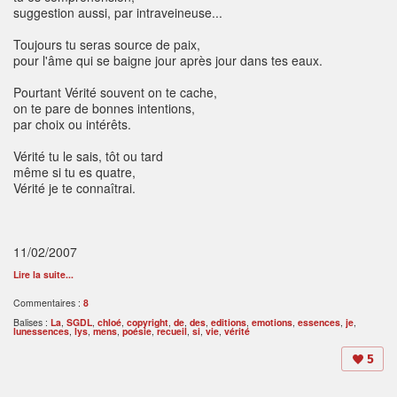
suggestion aussi, par intraveineuse...
Toujours tu seras source de paix,
pour l'âme qui se baigne jour après jour dans tes eaux.
Pourtant Vérité souvent on te cache,
on te pare de bonnes intentions,
par choix ou intérêts.
Vérité tu le sais, tôt ou tard
même si tu es quatre,
Vérité je te connaîtrai.
11/02/2007
Lire la suite...
Commentaires :
8
Balises :
La
,
SGDL
,
chloé
,
copyright
,
de
,
des
,
editions
,
emotions
,
essences
,
je
,
lunessences
,
lys
,
mens
,
poésie
,
recueil
,
si
,
vie
,
vérité
5