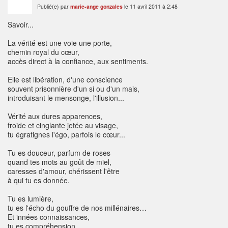
Publié(e) par
marie-ange gonzales
le 11 avril 2011 à 2:48
Savoir...
La vérité est une voie une porte,
chemin royal du cœur,
accès direct à la confiance, aux sentiments.
Elle est libération, d'une conscience
souvent prisonnière d'un si ou d'un mais,
introduisant le mensonge, l'illusion...
Vérité aux dures apparences,
froide et cinglante jetée au visage,
tu égratignes l'égo, parfois le cœur...
Tu es douceur, parfum de roses
quand tes mots au goût de miel,
caresses d'amour, chérissent l'être
à qui tu es donnée.
Tu es lumière,
tu es l'écho du gouffre de nos millénaires…
Et innées connaissances,
tu es compréhension,