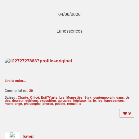
04/06/2006
Lunessences
Lire la suite...
Commentaires :
20
Balises :
Charte
,
Chloé
,
Esti'V'arts
,
Lys
,
Monestiés
,
Styx
,
contemporain
,
dans
,
de
,
des
,
douleur
,
editions
,
exposition
,
gonzales
,
hôpitaux
,
la
,
le
,
les
,
lunessences
,
marie-ange
,
philosophe
,
photos
,
poésie
,
recueil
,
à
9
Savoir