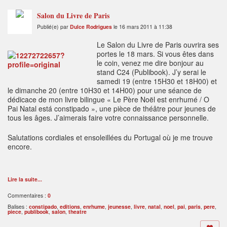
Salon du Livre de Paris
Publié(e) par
Dulce Rodrigues
le 16 mars 2011 à 11:38
Le Salon du Livre de Paris ouvrira ses
portes le 18 mars. Si vous êtes dans
le coin, venez me dire bonjour au
stand C24 (Publibook). J’y serai le
samedi 19 (entre 15H30 et 18H00) et
le dimanche 20 (entre 10H30 et 14H00) pour une séance de
dédicace de mon livre bilingue « Le Père Noël est enrhumé / O
Pai Natal está constipado », une pièce de théâtre pour jeunes de
tous les âges. J’aimerais faire votre connaissance personnelle.
Salutations cordiales et ensoleillées du Portugal où je me trouve
encore.
Lire la suite...
Commentaires :
0
Balises :
constipado
,
editions
,
enrhume
,
jeunesse
,
livre
,
natal
,
noel
,
pai
,
paris
,
pere
,
piece
,
publibook
,
salon
,
theatre