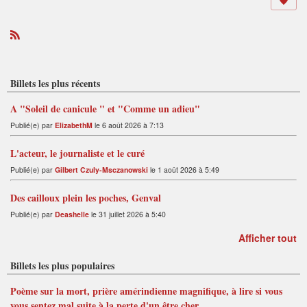
R
S
S
Billets les plus récents
A "Soleil de canicule " et "Comme un adieu"
Publié(e) par
ElizabethM
le 6 août 2026 à 7:13
L'acteur, le journaliste et le curé
Publié(e) par
Gilbert Czuly-Msczanowski
le 1 août 2026 à 5:49
Des cailloux plein les poches, Genval
Publié(e) par
Deashelle
le 31 juillet 2026 à 5:40
Afficher tout
Billets les plus populaires
Poème sur la mort, prière amérindienne magnifique, à lire si vous
vous sentez mal suite à la perte d'un être cher.