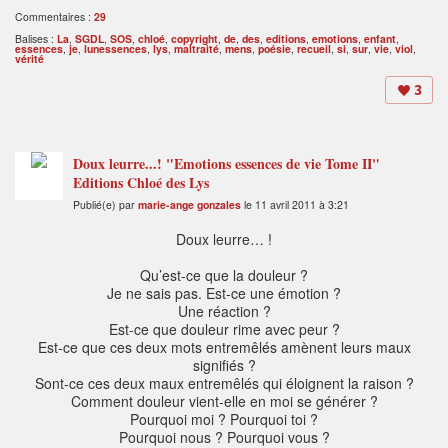
Commentaires :
29
Balises :
La
,
SGDL
,
SOS
,
chloé
,
copyright
,
de
,
des
,
editions
,
emotions
,
enfant
,
essences
,
je
,
lunessences
,
lys
,
maltraité
,
mens
,
poésie
,
recueil
,
si
,
sur
,
vie
,
viol
,
vérité
3
Doux leurre...! "Emotions essences de vie Tome II"
Editions Chloé des Lys
Publié(e) par
marie-ange gonzales
le 11 avril 2011 à 3:21
Doux leurre… !
Qu’est-ce que la douleur ?
Je ne sais pas. Est-ce une émotion ?
Une réaction ?
Est-ce que douleur rime avec peur ?
Est-ce que ces deux mots entremêlés amènent leurs maux
signifiés ?
Sont-ce ces deux maux entremêlés qui éloignent la raison ?
Comment douleur vient-elle en moi se générer ?
Pourquoi moi ? Pourquoi toi ?
Pourquoi nous ? Pourquoi vous ?