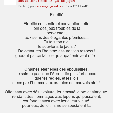
aux éditions Chloé des Lys (Belgique)
Publié(e) par
marie-ange gonzales
le 18 mai 2011 à 4:42
Fidélité
Fidélité consentie et conventionnelle
loin des jeux troubles de la
perversion,
aux seins des élégantes promises...
Tu fais ton nid.
Te souviens-tu jadis ?
De ceintures l’homme assurait ton respect !
Ignorant par ce fait, ce qu’appartenir veut dire…
Chaînes éternelles des épousailles,
ne sais-tu pas, que l’Amour lie plus fort encore
que tes règles, et les lois
crées par l’homme aux craintes de mauvais aloi ?
Offensant avec désinvolture, leur moitié idiote et alanguie,
rendant des hommages aux jupons qui passaient,
confortant ainsi avec fierté leur virilité,
pour eux, de toi, ils ne se souciaient !...