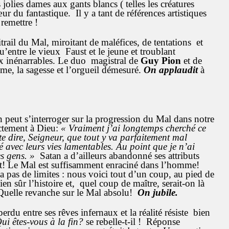
olies dames aux gants blancs ( telles les créatures
r du fantastique. Il y a tant de références artistiques
 remettre !
rail du Mal, miroitant de maléfices, de tentations et
’entre le vieux Faust et le jeune et troublant
x inénarrables. Le duo magistral de
Guy Pion
et de
lime, la sagesse et l’orgueil démesuré.
On applaudit
à
n peut s’interroger sur la progression du Mal dans notre
ectement à Dieu:
« Vraiment j’ai longtemps cherché ce
 te dire, Seigneur, que tout y va parfaitement mal
avec leurs vies lamentables. Au point que je n’ai
s gens. »
Satan a d’ailleurs abandonné ses attributs
t! Le Mal est suffisamment enraciné dans l’homme!
a pas de limites : nous voici tout d’un coup, au pied de
en sûr l’histoire et, quel coup de maître, serait-on là
Quelle revanche sur le Mal absolu!
On jubile.
rdu entre ses rêves infernaux et la réalité résiste bien
ui êtes-vous à la fin?
se rebelle-t-il ! Réponse