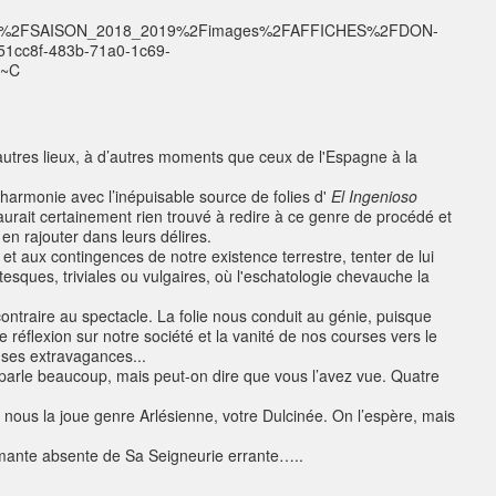
tres lieux, à d’autres moments que ceux de l'Espagne à la
armonie avec l’inépuisable source de folies d'
El Ingenioso
’aurait certainement rien trouvé à redire à ce genre de procédé et
s en rajouter dans leurs délires.
 et aux contingences de notre existence terrestre, tenter de lui
sques, triviales ou vulgaires, où l'eschatologie chevauche la
ntraire au spectacle. La folie nous conduit au génie, puisque
ine réflexion sur notre société et la vanité de nos courses vers le
e ses extravagances...
 parle beaucoup, mais peut-on dire que vous l’avez vue. Quatre
e nous la joue genre Arlésienne, votre Dulcinée. On l’espère, mais
’amante absente de Sa Seigneurie errante…..