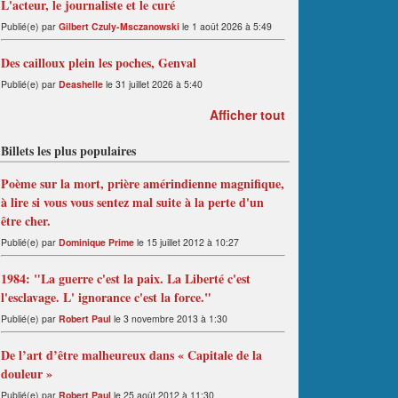
L'acteur, le journaliste et le curé
Publié(e) par
Gilbert Czuly-Msczanowski
le 1 août 2026 à 5:49
Des cailloux plein les poches, Genval
Publié(e) par
Deashelle
le 31 juillet 2026 à 5:40
Afficher tout
Billets les plus populaires
Poème sur la mort, prière amérindienne magnifique,
à lire si vous vous sentez mal suite à la perte d'un
être cher.
Publié(e) par
Dominique Prime
le 15 juillet 2012 à 10:27
1984: "La guerre c'est la paix. La Liberté c'est
l'esclavage. L' ignorance c'est la force."
Publié(e) par
Robert Paul
le 3 novembre 2013 à 1:30
De l’art d’être malheureux dans « Capitale de la
douleur »
Publié(e) par
Robert Paul
le 25 août 2012 à 11:30