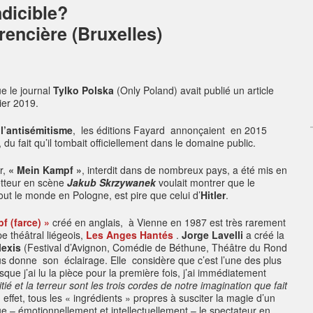
ndicible?
rencière (Bruxelles)
e le journal
Tylko Polska
(Only Poland) avait publié un article
ier 2019.
l’antisémitisme
, les éditions Fayard annonçaient en 2015
 du fait qu’il tombait officiellement dans le domaine public.
r,
« Mein Kampf »
, interdit dans de nombreux pays, a été mis en
tteur en scène
Jakub Skrzywanek
voulait montrer que le
out le monde en Pologne, est pire que celui d’
Hitler
.
f (farce)
»
créé en anglais, à Vienne en 1987 est très rarement
 théâtral liégeois,
Les Anges Hantés
.
Jorge Lavelli
a créé la
lexis
(Festival d’Avignon, Comédie de Béthune, Théâtre du Rond
us donne son éclairage. Elle
considère que c’est l’une des plus
ue j’ai lu la pièce pour la première fois, j’ai immédiatement
pitié et la terreur sont les trois cordes de notre imagination que fait
 effet, tous les « ingrédients » propres à susciter la magie d’un
oue – émotionnellement et intellectuellement – le spectateur en