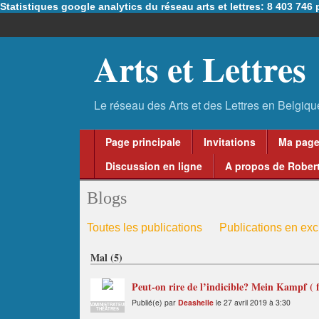
Statistiques google analytics du réseau arts et lettres: 8 403 74
Arts et Lettres
Page principale
Invitations
Ma pag
Discussion en ligne
A propos de Robert
Blogs
Toutes les publications
Publications en excl
Mal (5)
Peut-on rire de l’indicible? Mein Kampf ( f
Publié(e) par
Deashelle
le 27 avril 2019 à 3:30
ADMINISTRATEUR
THÉÂTRES