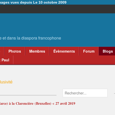
6 pages vues depuis Le 10 octobre 2009
e
Photos
Membres
Évènements
Forum
Blogs
 Paul
usivité
arce) à la Clarencière (Bruxelles) < 27 avril 2019