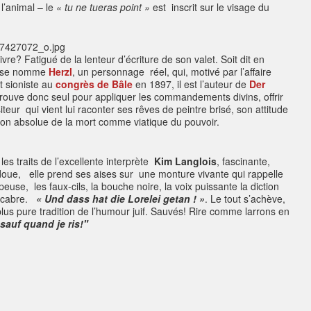
l’animal – le
« tu ne tueras point »
est inscrit sur le visage du
uivre? Fatigué de la lenteur d’écriture de son valet. Soit dit en
e se nomme
Herzl
, un personnage réel, qui, motivé par l’affaire
 sioniste au
congrès de Bâle
en 1897, il est l’auteur de
Der
ouve donc seul pour appliquer les commandements divins, offrir
teur qui vient lui raconter ses rêves de peintre brisé, son attitude
ion absolue de la mort comme viatique du pouvoir.
s traits de l’excellente interprète
Kim Langlois
, fascinante,
e, elle prend ses aises sur une monture vivante qui rappelle
peuse, les faux-cils, la bouche noire, la voix puissante la diction
 macabre.
« Und dass hat die Lorelei getan ! »
. Le tout s’achève,
 plus pure tradition de l’humour juif. Sauvés! Rire comme larrons en
sauf quand je ris!"