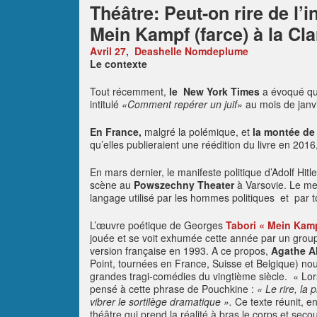
Théâtre: Peut-on rire de l’i
Mein Kampf (farce) à la Cla
Avril 27,
Deashelle Nomdeplume
Le contexte
Tout récemment,
le New York Times
a évoqué qu
intitulé
«Comment repérer un juif»
au mois de janv
En France,
malgré la polémique, et
la montée de 
qu’elles publieraient une réédition du livre en 2016,
En mars dernier, le manifeste politique d’Adolf Hitle
scène au
Powszechny Theater
à Varsovie. Le me
langage utilisé par les hommes politiques et par t
L’œuvre poétique de Georges
Tabori
« Mein Kamp
jouée et se voit exhumée cette année par un groupe
version française en 1993. A ce propos,
Agathe A
Point, tournées en France, Suisse et Belgique) no
grandes tragi-comédies du vingtième siècle. « Lorsq
pensé à cette phrase de Pouchkine :
« Le rire, la 
vibrer le sortilège dramatique ».
Ce texte réunit, en
théâtre qui prend la réalité à bras le corps et sec