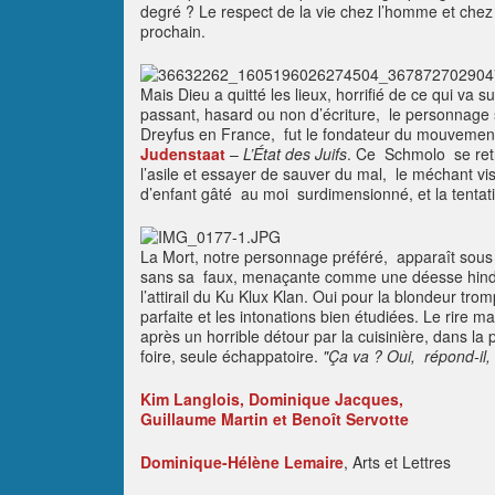
degré ? Le respect de la vie chez l’homme et chez 
prochain.
Mais Dieu a quitté les lieux, horrifié de ce qui va s
passant, hasard ou non d’écriture, le personnag
Dreyfus en France, fut le fondateur du mouvement
Judenstaat
–
L’État des Juifs
. Ce Schmolo se retr
l’asile et essayer de sauver du mal, le méchant visi
d’enfant gâté au moi surdimensionné, et la tentat
La Mort, notre personnage préféré, apparaît sous le
sans sa faux, menaçante comme une déesse hindou
l’attirail du Ku Klux Klan. Oui pour la blondeur trom
parfaite et les intonations bien étudiées. Le rire
après un horrible détour par la cuisinière, dans la
foire, seule échappatoire.
"Ça va ? Oui, répond-il,
Kim Langlois, Dominique Jacques,
Guillaume Martin et Benoît Servotte
Dominique-Hélène Lemaire
, Arts et Lettres