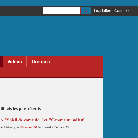
Inscription
Connexion
Vidéos
Groupes
Billets les plus récents
A "Soleil de canicule " et "Comme un adieu"
Publié(e) par
ElizabethM
le 6 août 2026 à 7:13