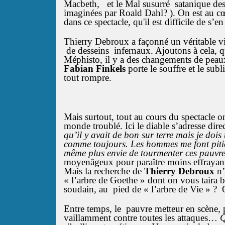
Macbeth, et le Mal susurré satanique des j
imaginées par Roald Dahl? ). On est au cœu
dans ce spectacle, qu'il est difficile de s’en
Thierry Debroux a façonné un véritable vit
de desseins infernaux. Ajoutons à cela, qu
Méphisto, il y a des changements de peau
Fabian Finkels
porte le souffre et le sub
tout rompre.
Mais surtout, tout au cours du spectacle o
monde troublé. Ici le diable s’adresse dir
qu’il y avait de bon sur terre mais je dois
comme toujours. Les hommes me font pitié 
même plus envie de tourmenter ces pauvre
moyenâgeux pour paraître moins effrayan
Mais la recherche de
Thierry Debroux
n’
« l’arbre de Goethe » dont on vous taira bi
soudain, au pied de « l’arbre de Vie
»
? 
Entre temps, le pauvre metteur en scène, pe
vaillamment contre toutes les attaques…
Q