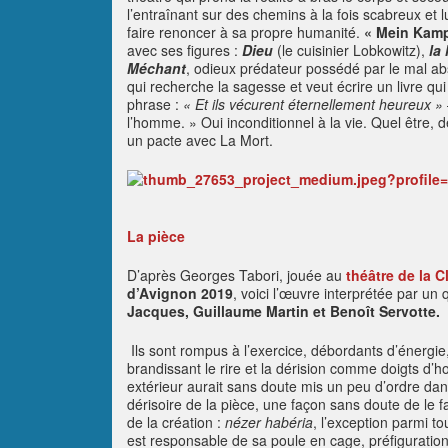
l’entraînant sur des chemins à la fois scabreux et 
faire renoncer à sa propre humanité.
« Mein Kampf
avec ses figures :
Dieu
(le cuisinier Lobkowitz),
la
Méchant
, odieux prédateur possédé par le mal abs
qui recherche la sagesse et veut écrire un livre qui
phrase :
« Et ils vécurent éternellement heureux »
l’homme. » Oui inconditionnel à la vie. Quel être, dé
un pacte avec La Mort.
La pièce
D’après Georges Tabori, jouée au
théâtre de la C
d’Avignon 2019
, voici l’œuvre interprétée par u
Jacques, Guillaume Martin et Benoît Servotte.
Ils sont rompus à l’exercice, débordants d’énergi
brandissant le rire et la dérision comme doigts d
extérieur aurait sans doute mis un peu d’ordre dans
dérisoire de la pièce, une façon sans doute de le fa
de la création :
nézer habéria
, l’exception parmi t
est responsable de sa poule en cage, préfiguration 