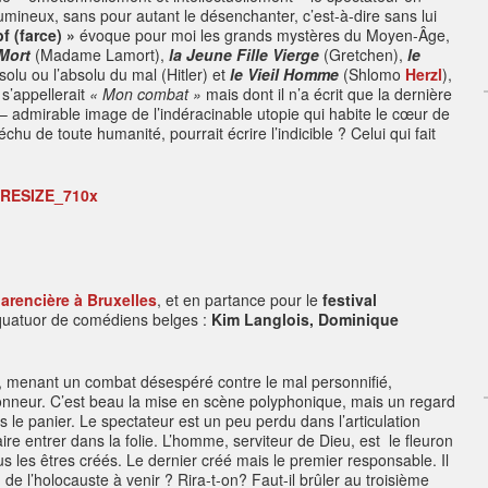
lumineux, sans pour autant le désenchanter, c’est-à-dire sans lui
 (farce) »
évoque pour moi les grands mystères du Moyen-Âge,
 Mort
(Madame Lamort),
la Jeune Fille Vierge
(Gretchen),
le
olu ou l’absolu du mal (Hitler) et
le Vieil Homme
(Shlomo
Herzl
),
 s’appellerait
« Mon combat »
mais dont il n’a écrit que la dernière
– admirable image de l’indéracinable utopie qui habite le cœur de
chu de toute humanité, pourrait écrire l’indicible ? Celui qui fait
larencière à Bruxelles
, et en partance pour le
festival
n quatuor de comédiens belges :
Kim Langlois, Dominique
e, menant un combat désespéré contre le mal personnifié,
’honneur. C’est beau la mise en scène polyphonique, mais un regard
 le panier. Le spectateur est un peu perdu dans l’articulation
ire entrer dans la folie. L’homme, serviteur de Dieu, est le fleuron
ous les êtres créés. Le dernier créé mais le premier responsable. Il
de l’holocauste à venir ? Rira-t-on? Faut-il brûler au troisième