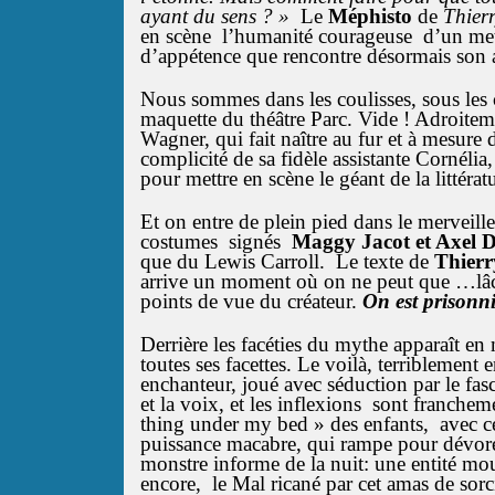
ayant du sens ? »
Le
Méphisto
de
Thier
en scène l’humanité courageuse d’un mett
d’appétence que rencontre désormais son a
Nous sommes dans les coulisses, sous les c
maquette du théâtre Parc. Vide ! Adroitem
Wagner, qui fait naître au fur et à mesure
complicité de sa fidèle assistante Cornélia
pour mettre en scène le géant de la littéra
Et on entre de plein pied dans le merveille
costumes signés
Maggy Jacot et Axel D
que du Lewis Carroll. Le texte de
Thier
arrive un moment où on ne peut que …lâcher
points de vue du créateur.
On est prisonni
Derrière les facéties du mythe apparaît e
toutes ses facettes. Le voilà, terriblemen
enchanteur, joué avec séduction par le fas
et la voix, et les inflexions sont franchem
thing under my bed » des enfants, avec ce
puissance macabre, qui rampe pour dévore
monstre informe de la nuit: une entité m
encore, le Mal ricané par cet amas de sorc