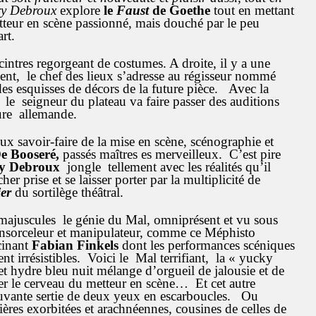
ry Debroux
explore
le
Faust
de Goethe
tout en mettant
eur en scène passionné, mais douché par le peu
rt.
intres regorgeant de costumes. A droite, il y a une
ent, le chef des lieux s’adresse au régisseur nommé
 des esquisses de décors de la future pièce. Avec la
, le seigneur du plateau va faire passer des auditions
ture allemande.
ux savoir-faire de la mise en scène, scénographie et
e Booseré,
passés maîtres es merveilleux. C’est pire
ry Debroux
jongle tellement avec les réalités qu’il
 prise et se laisser porter par la multiplicité de
er
du sortilège théâtral.
n majuscules le génie du Mal, omniprésent et vu sous
t ensorceleur et manipulateur, comme ce Méphisto
cinant
Fabian Finkels
dont les performances scéniques
ent irrésistibles. Voici le Mal terrifiant, la « yucky
t hydre bleu nuit mélange d’orgueil de jalousie et de
r le cerveau du metteur en scène… Et cet autre
ouvante sertie de deux yeux en escarboucles. Ou
ières exorbitées et arachnéennes, cousines de celles de