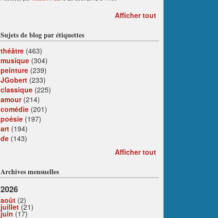
Afficher tout
Sujets de blog par étiquettes
théâtre
(463)
musique
(304)
peinture
(239)
JGobert
(233)
classique
(225)
amour
(214)
comédie
(201)
poésie
(197)
art
(194)
de
(143)
Afficher tout
Archives mensuelles
2026
août
(2)
juillet
(21)
juin
(17)