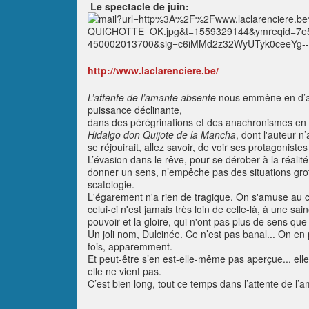
Le spectacle de juin:
http://www.laclarenciere.be/
L’attente de l’amante absente
nous emmène en d’au
puissance déclinante,
dans des pérégrinations et des anachronismes en h
Hidalgo don Quijote de la Mancha
, dont l'auteur n
se réjouirait, allez savoir, de voir ses protagoniste
L’évasion dans le rêve, pour se dérober à la réalité
donner un sens, n’empêche pas des situations grote
scatologie.
L'égarement n'a rien de tragique. On s'amuse au co
celui-ci n'est jamais très loin de celle-là, à une sa
pouvoir et la gloire, qui n'ont pas plus de sens qu
Un joli nom, Dulcinée. Ce n’est pas banal... On en
fois, apparemment.
Et peut-être s’en est-elle-même pas aperçue... ell
elle ne vient pas.
C’est bien long, tout ce temps dans l’attente de l