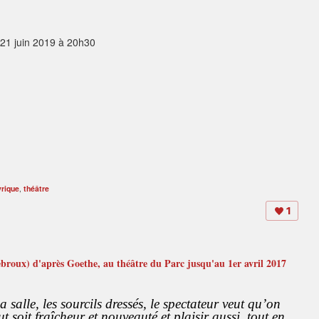
i 21 juin 2019 à 20h30
yrique
,
théâtre
1
broux) d'après Goethe, au théâtre du Parc jusqu'au 1er avril 2017
 salle, les sourcils dressés, le spectateur veut qu’on
 soit fraîcheur et nouveauté et plaisir aussi, tout en