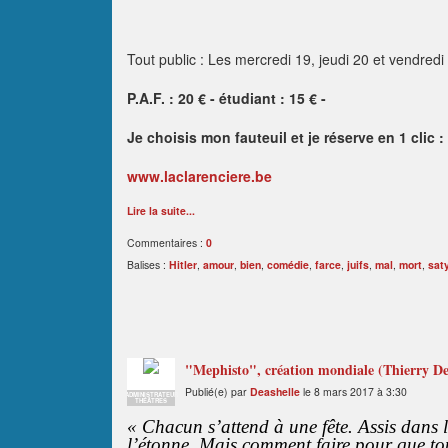
Tout public : Les mercredi 19, jeudi 20 et vendred
P.A.F. : 20 € - étudiant : 15 € -
Je choisis mon fauteuil et je réserve en 1 clic :
www.laclarenciere.be
Lire la suite...
Commentaires :
0
Balises :
Hitler
,
amour
,
bien
,
comédie
,
farce
,
juifs
,
mal
,
mort
,
sat
"Mephisto", création mondiale (Thierry De
Publié(e) par
Deashelle
le 8 mars 2017 à 3:30
ADMINISTRATEUR
THÉÂTRES
« Chacun s’attend à une fête. Assis dans la
l’étonne. Mais comment faire pour que tout