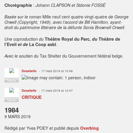
Chorégraphie
:
Johann CLAPSON et Sidonie FOSSÉ
Basée sur le roman
Mille neuf cent quatre-vingt-quatre
de George
Orwell (Copyright, 1949), avec l’accord de Bill Hamilton, ayant-
droit du patrimoine littéraire de la défunte Sonia Brownell Orwell.
Une coproduction du
Théâtre Royal du Parc
, du
Théâtre de
l’Eveil
et de
La Coop asbl
.
Avec le soutien du
Tax Shelter du Gouvernement fédéral belge
.
Deashelle
17 mars 2019 at 10:48
ADMINISTRATEUR
THÉÂTRES
Deashelle
17 mars 2019 at 10:47
CRITIQUE
ADMINISTRATEUR
THÉÂTRES
1984
9 MARS 2019
Rédigé par Yves POEY et publié depuis
Overblog