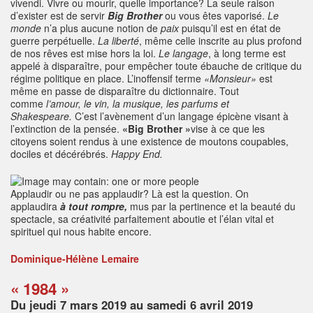
vivendi. Vivre ou mourir, quelle importance? La seule raison
d’exister est de servir
Big Brother
ou vous êtes vaporisé.
Le
monde
n’a plus aucune notion de
paix
puisqu’il est en état de
guerre perpétuelle.
La liberté
, même celle inscrite au plus profond
de nos rêves est mise hors la loi.
Le langage
, à long terme est
appelé à disparaître, pour empêcher toute ébauche de critique du
régime politique en place. L’inoffensif terme
«Monsieur»
est
même en passe de disparaître du dictionnaire. Tout
comme
l’amour, le vin, la musique, les parfums et
Shakespeare.
C’est l’avènement d’un langage épicène visant à
l’extinction de la pensée.
«Big Brother »
vise à ce que les
citoyens soient rendus à une existence de moutons coupables,
dociles et décérébrés.
Happy End.
Applaudir ou ne pas applaudir? Là est la question. On
applaudira
à tout rompre,
mus par la pertinence et la beauté du
spectacle, sa créativité parfaitement aboutie et l’élan vital et
spirituel qui nous habite encore.
Dominique-Hélène Lemaire
« 1984 »
Du jeudi 7 mars 2019 au samedi 6 avril 2019