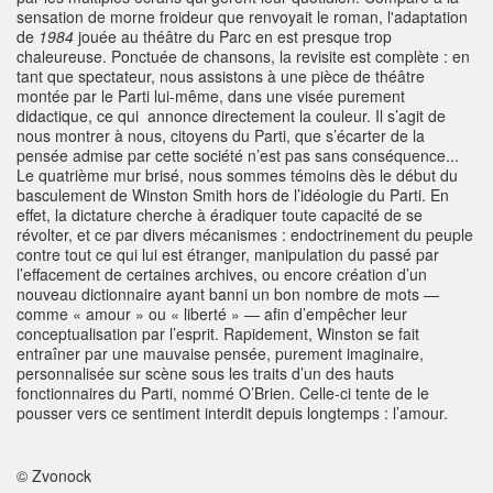
sensation de morne froideur que renvoyait le roman, l'adaptation
de
1984
jouée au théâtre du Parc en est presque trop
chaleureuse. Ponctuée de chansons, la revisite est complète : en
tant que spectateur, nous assistons à une pièce de théâtre
montée par le Parti lui-même, dans une visée purement
didactique, ce qui annonce directement la couleur. Il s’agit de
nous montrer à nous, citoyens du Parti, que s’écarter de la
pensée admise par cette société n’est pas sans conséquence...
Le quatrième mur brisé, nous sommes témoins dès le début du
basculement de Winston Smith hors de l’idéologie du Parti. En
effet, la dictature cherche à éradiquer toute capacité de se
révolter, et ce par divers mécanismes : endoctrinement du peuple
contre tout ce qui lui est étranger, manipulation du passé par
l’effacement de certaines archives, ou encore création d’un
nouveau dictionnaire ayant banni un bon nombre de mots —
comme « amour » ou « liberté » — afin d’empêcher leur
conceptualisation par l’esprit. Rapidement, Winston se fait
entraîner par une mauvaise pensée, purement imaginaire,
personnalisée sur scène sous les traits d’un des hauts
fonctionnaires du Parti, nommé O’Brien. Celle-ci tente de le
pousser vers ce sentiment interdit depuis longtemps : l’amour.
© Zvonock