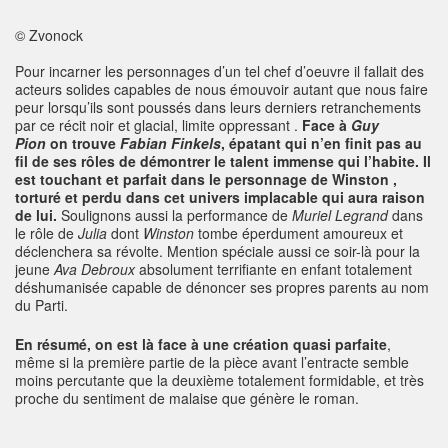
© Zvonock
Pour incarner les personnages d’un tel chef d’oeuvre il fallait des
acteurs solides capables de nous émouvoir autant que nous faire
peur lorsqu’ils sont poussés dans leurs derniers retranchements
par ce récit noir et glacial, limite oppressant .
Face à
Guy
Pion
on trouve
Fabian Finkels
, épatant qui n’en finit pas au
fil de ses rôles de démontrer le talent immense qui l’habite. Il
est touchant et parfait dans le personnage de Winston ,
torturé et perdu dans cet univers implacable qui aura raison
de lui.
Soulignons aussi la performance de
Muriel Legrand
dans
le rôle de
Julia
dont
Winston
tombe éperdument amoureux et
déclenchera sa révolte. Mention spéciale aussi ce soir-là pour la
jeune
Ava Debroux
absolument terrifiante en enfant totalement
déshumanisée capable de dénoncer ses propres parents au nom
du Parti.
En résumé, on est là face à une création quasi parfaite
,
même si la première partie de la pièce avant l’entracte semble
moins percutante que la deuxième totalement formidable, et très
proche du sentiment de malaise que génère le roman.