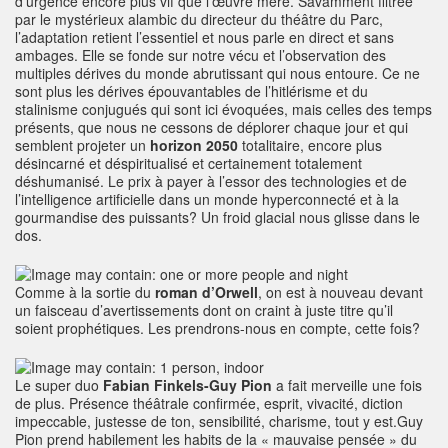
d’urgence encore plus vif que l’œuvre mère. Savamment filtrée
par le mystérieux alambic du directeur du théâtre du Parc,
l’adaptation retient l’essentiel et nous parle en direct et sans
ambages. Elle se fonde sur notre vécu et l’observation des
multiples dérives du monde abrutissant qui nous entoure. Ce ne
sont plus les dérives épouvantables de l’hitlérisme et du
stalinisme conjugués qui sont ici évoquées, mais celles des temps
présents, que nous ne cessons de déplorer chaque jour et qui
semblent projeter un
horizon 2050
totalitaire, encore plus
désincarné et déspiritualisé et certainement totalement
déshumanisé. Le prix à payer à l’essor des technologies et de
l’intelligence artificielle dans un monde hyperconnecté et à la
gourmandise des puissants? Un froid glacial nous glisse dans le
dos.
Comme à la sortie du
roman d’Orwell
, on est à nouveau devant
un faisceau d’avertissements dont on craint à juste titre qu’il
soient prophétiques. Les prendrons-nous en compte, cette fois?
Le super duo
Fabian Finkels-Guy Pion
a fait merveille une fois
de plus. Présence théâtrale confirmée, esprit, vivacité, diction
impeccable, justesse de ton, sensibilité, charisme, tout y est.Guy
Pion prend habilement les habits de la « mauvaise pensée » du