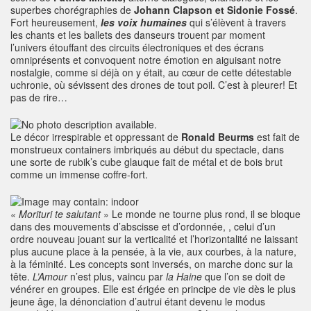
superbes chorégraphies de
Johann Clapson et Sidonie Fossé
.
Fort heureusement,
les voix humaines
qui s’élèvent à travers
les chants et les ballets des danseurs trouent par moment
l’univers étouffant des circuits électroniques et des écrans
omniprésents et convoquent notre émotion en aiguisant notre
nostalgie, comme si déjà on y était, au cœur de cette détestable
uchronie, où sévissent des drones de tout poil. C’est à pleurer! Et
pas de rire…
Le décor irrespirable et oppressant de
Ronald Beurms
est fait de
monstrueux containers imbriqués au début du spectacle, dans
une sorte de rubik’s cube glauque fait de métal et de bois brut
comme un immense coffre-fort.
« Morituri te salutant
» Le monde ne tourne plus rond, il se bloque
dans des mouvements d’abscisse et d’ordonnée, , celui d’un
ordre nouveau jouant sur la verticalité et l’horizontalité ne laissant
plus aucune place à la pensée, à la vie, aux courbes, à la nature,
à la féminité. Les concepts sont inversés, on marche donc sur la
tête.
L’Amour
n’est plus, vaincu par
la Haine
que l’on se doit de
vénérer en groupes. Elle est érigée en principe de vie dès le plus
jeune âge, la dénonciation d’autrui étant devenu le modus