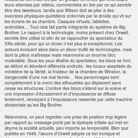
leurs attentats par vidéos, commentées en
live
par ce qui semble
être des
tweeteurs
, tandis que Witson doit se plier à des
exercices physiques quotidiens ordonnés par le droïde qui vit sur
les écrans de sa chambre. Casques virtuels, tablettes,
androïdes… Tout cela fait partie intégrante du système de Big
Brother. Le rapport à la technologie, moins présent chez Orwell,
semble être utilisé ici afin de se rapprocher du spectateur du
XXI
siècle, pour qui un écran n’est plus si exceptionnel. Les
e
acteurs évoluent alors dans un décor truffé de technologies, mais
dont la pièce maîtresse reste néanmoins un énorme bloc
modulable. Sous les yeux ébahis du spectateur, les blocs se font,
se défont et dévoilent différents endroits : les locaux aseptisés du
ministère de la Vérité, la froideur de la chambre de Winston, la
dangerosité d’une rue mal famée… Nos personnages sont
complètement à la merci des silhouettes qui déplacent sans
cesse les structures. L’ombre des blocs s’étend sur la scène et
une impression d’écrasement et d’impuissance se diffuse
lentement, renvoyant à l’impuissance ressentie par cette machine
dictatoriale qu’est Big Brother.
Néanmoins, on peut regretter une prise de position trop légère
par rapport au message porté par la dystopie initiale qui met en
abyme la société actuelle, peu importe sa temporalité. Bien que
publiée en 1949, l’œuvre d’Orwell adopte ce ton ironique et