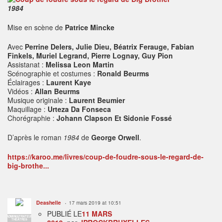
1984
Mise en scène de
Patrice Mincke
Avec
Perrine Delers, Julie Dieu, Béatrix Ferauge, Fabian
Finkels, Muriel Legrand, Pierre Lognay, Guy Pion
Assistanat :
Melissa Leon Martin
Scénographie et costumes :
Ronald Beurms
Éclairages :
Laurent Kaye
Vidéos :
Allan Beurms
Musique originale :
Laurent Beumier
Maquillage :
Urteza Da Fonseca
Chorégraphie :
Johann Clapson Et Sidonie Fossé
D’après le roman
1984
de
George Orwell
.
https://karoo.me/livres/coup-de-foudre-sous-le-regard-de-
big-brothe...
Deashelle
17 mars 2019 at 10:51
PUBLIÉ LE
11 MARS
ADMINISTRATEUR
THÉÂTRES