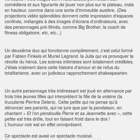
comédiens et aux figurants de jouer non plus sur le plateau, mais
en hauteur, comme dans une sorte d'immeuble austère. (Des
projections vidéo splendides donnent cette impression d'espaces
confinés, mélangés à des images d'écrans d'ordinateurs, avec
des personnages pré-filmés, comme Big Brother, la coach de
fitness obligatoire, etc, etc...)
Un deuxième duo qui fonctionne complètement, c'est celui formé
par Fabien Finkels et Muriel Legrand, la Julia qui va provoquer la
révolte du héros. Les scènes intimistes sont totalement crédibles.
J'étais vraiment dans cette histoire d'amour et de refus du
totalitarisme, avec un judicieux rapprochement shakespearien.
Un autre personnage très intéressant est joué en alternance par
trois très jeunes filles qui interprètent la fille de la voisine (la
truculente Perrine Delers). Cette petite qui ne pense qu'à
dénoncer ses parents, qui ne jure que par la pendaison, en
chantant «
Et l'on pendouilla Pierre et sa Jeannette avec
», cette
petite est très drôle, tout en faisant froid dans le dos !
L'humour noir est en effet omniprésent.
Ce spectacle est aussi un spectacle musical.