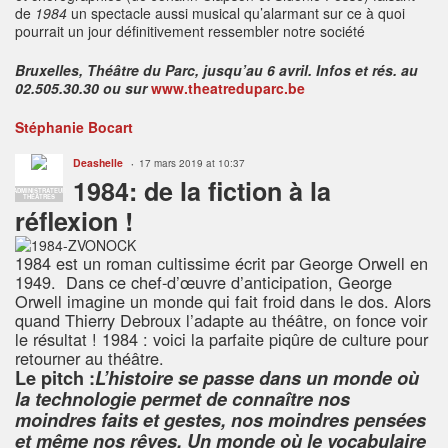
de
1984
un spectacle aussi musical qu’alarmant sur ce à quoi
pourrait un jour définitivement ressembler notre société
Bruxelles, Théâtre du Parc, jusqu’au 6 avril. Infos et rés. au
02.505.30.30 ou sur
www.theatreduparc.be
Stéphanie Bocart
Deashelle
17 mars 2019 at 10:37
1984: de la fiction à la
ADMINISTRATEUR
THÉÂTRES
réflexion !
1984 est un roman cultissime écrit par George Orwell en
1949. Dans ce chef-d’œuvre d’anticipation, George
Orwell imagine un monde qui fait froid dans le dos. Alors
quand Thierry Debroux l’adapte au théâtre, on fonce voir
le résultat ! 1984 : voici la parfaite piqûre de culture pour
retourner au théâtre.
Le pitch :
L’histoire se passe dans un monde où
la technologie permet de connaître nos
moindres faits et gestes, nos moindres pensées
et même nos rêves. Un monde où le vocabulaire