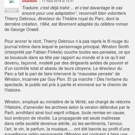
Deashelle
17 mars 2019 at 10:41
Traduire, c’est déjà trahir… et c’est davantage le cas
ADMINISTRATEUR
THÉÂTRES
encore pour une adaptation”
, reconnaît bien volontiers
Thierry Debroux, directeur du Théâtre royal du Parc, dont la
dernière création,
1984
, est librement adaptée du célèbre roman
de George Orwell.
Pour ancrer le récit, Thierry Debroux n’a pas repris le fil rouge du
journal intime dans lequel le personnage principal, Winston Smith
(interprété par Fabian Finkels) couche toutes ses pensées, ce qui
se bouscule dans sa tête par rapport au monde et à ce qu’il est
devenu, façonné, modelé par des dirigeants avides de pouvoir et
d’un contrôle total et absolu de leurs citoyens. Le directeur du
Parc a fait le pari de faire intervenir la “mauvaise pensée” de
Winston, incarnée par Guy Pion. Et ça marche ! Dès l’entame du
spectacle, le public est pris à partie et emmené sur le chemin de
l’histoire.
Winston, employé au ministère de la Vérité, est chargé de réécrire
l’Histoire, d’amender les archives selon la version défendue par le
Parti, annihilant ainsi tout esprit critique, toute remise en cause,
tout embryon de révolte. La propagande est seule maîtresse
dans cette société devenue stérile, où les sentiments, l’amour,
l’art, le vin, le parfum, la musique,… ont été bannis au profit d’une
surveillance vidéo permanente (Winston est contraint à faire une