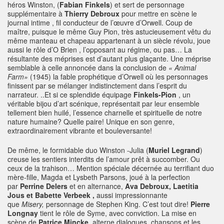
héros Winston, (
Fabian Finkels
) et sert de personnage
supplémentaire à
Thierry Debroux
pour mettre en scène le
journal intime , fil conducteur de l’œuvre d’Orwell. Coup de
maître, puisque le même Guy Pion, très astucieusement vêtu du
même manteau et chapeau appartenant à un siècle révolu, joue
aussi le rôle d’O Brien , l’opposant au régime, ou pas… La
résultante des méprises est d’autant plus glaçante. Une méprise
semblable à celle annoncée dans la conclusion de
« Animal
Farm»
(1945) la fable prophétique d’Orwell où les personnages
finissent par se mélanger indistinctement dans l’esprit du
narrateur. ..Et si ce splendide équipage
Finkels-Pion
, un
véritable bijou d’art scénique, représentait par leur ensemble
tellement bien huilé, l’essence charnelle et spirituelle de notre
nature humaine? Quelle paire! Unique en son genre,
extraordinairement vibrante et bouleversante!
De même, le formidable duo Winston -Julia (
Muriel Legrand
)
creuse les sentiers interdits de l’amour prêt à succomber. Ou
ceux de la trahison… Mention spéciale décernée au terrifiant duo
mère-fille, Magda et Lysbeth Parsons, joué à la perfection
par
Perrine Delers
et en alternance,
Ava Debroux, Laetitia
Jous et Babette Verbeek ,
aussi impressionnante
que
Misery,
personnage de Stephen King. C’est tout dire!
Pierre
Longnay
tient le rôle de Syme, avec conviction. La mise en
scène de
Patrice Mincke,
alterne dialogues, chansons et les