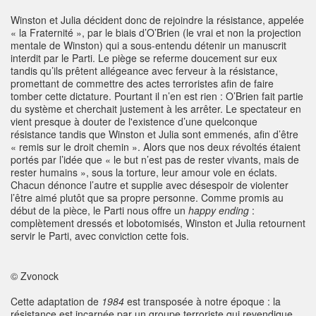
Winston et Julia décident donc de rejoindre la résistance, appelée
« la Fraternité », par le biais d’O’Brien (le vrai et non la projection
mentale de Winston) qui a sous-entendu détenir un manuscrit
interdit par le Parti. Le piège se referme doucement sur eux
tandis qu’ils prêtent allégeance avec ferveur à la résistance,
promettant de commettre des actes terroristes afin de faire
tomber cette dictature. Pourtant il n’en est rien : O’Brien fait partie
du système et cherchait justement à les arrêter. Le spectateur en
vient presque à douter de l'existence d’une quelconque
résistance tandis que Winston et Julia sont emmenés, afin d’être
« remis sur le droit chemin ». Alors que nos deux révoltés étaient
portés par l’idée que « le but n’est pas de rester vivants, mais de
rester humains », sous la torture, leur amour vole en éclats.
Chacun dénonce l’autre et supplie avec désespoir de violenter
l’être aimé plutôt que sa propre personne. Comme promis au
début de la pièce, le Parti nous offre un
happy ending
:
complètement dressés et lobotomisés, Winston et Julia retournent
servir le Parti, avec conviction cette fois.
© Zvonock
Cette adaptation de
1984
est transposée à notre époque : la
résistance est incarnée par un groupe terroriste qui revendique