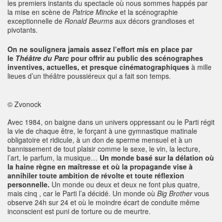
les premiers instants du spectacle où nous sommes happés par
la mise en scène de
Patrice Mincke
et la scénographie
exceptionnelle de
Ronald Beurms
aux décors grandioses et
pivotants.
On ne soulignera jamais assez l’effort mis en place par
le
Théâtre du Parc
pour offrir au public des scénographes
inventives, actuelles, et presque cinématographiques
à mille
lieues d’un théâtre poussiéreux qui a fait son temps.
© Zvonock
Avec 1984, on baigne dans un univers oppressant ou le Parti régit
la vie de chaque être, le forçant à une gymnastique matinale
obligatoire et ridicule, à un don de sperme mensuel et à un
bannissement de tout plaisir comme le sexe, le vin, la lecture,
l’art, le parfum, la musique…
Un monde basé sur la délation où
la haine règne en maîtresse et où la propagande vise à
annihiler toute ambition de révolte et toute réflexion
personnelle.
Un monde ou deux et deux ne font plus quatre,
mais cinq , car le Parti l’a décidé. Un monde où
Big Brother
vous
observe 24h sur 24 et où le moindre écart de conduite même
inconscient est puni de torture ou de meurtre.