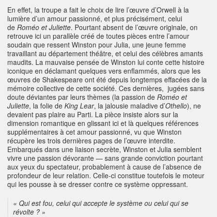
En effet, la troupe a fait le choix de lire l’œuvre d’Orwell à la
lumière d’un amour passionné, et plus précisément, celui
de
Roméo et Juliette
. Pourtant absent de l’œuvre originale, on
retrouve ici un parallèle créé de toutes pièces entre l’amour
soudain que ressent Winston pour Julia, une jeune femme
travaillant au département théâtre, et celui des célèbres amants
maudits. La mauvaise pensée de Winston lui conte cette histoire
iconique en déclamant quelques vers enflammés, alors que les
œuvres de Shakespeare ont été depuis longtemps effacées de la
mémoire collective de cette société. Ces dernières, jugées sans
doute déviantes par leurs thèmes (la passion de
Roméo et
Juliette
, la folie de
King Lear
, la jalousie maladive d’
Othello
), ne
devaient pas plaire au Parti. La pièce insiste alors sur la
dimension romantique en glissant ici et là quelques références
supplémentaires à cet amour passionné, vu que Winston
récupère les trois dernières pages de l’œuvre interdite.
Embarqués dans une liaison secrète, Winston et Julia semblent
vivre une passion dévorante — sans grande conviction pourtant
aux yeux du spectateur, probablement à cause de l’absence de
profondeur de leur relation. Celle-ci constitue toutefois le moteur
qui les pousse à se dresser contre ce système oppressant.
« Qui est fou, celui qui accepte le système ou celui qui se
révolte ? »