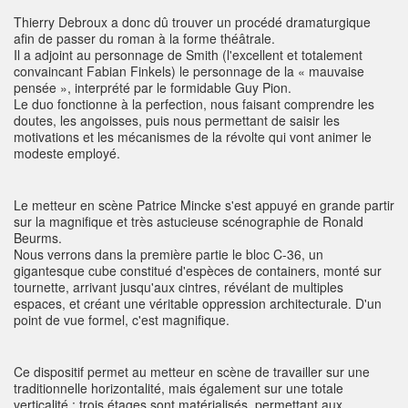
Thierry Debroux a donc dû trouver un procédé dramaturgique
afin de passer du roman à la forme théâtrale.
Il a adjoint au personnage de Smith (l'excellent et totalement
convaincant Fabian Finkels) le personnage de la « mauvaise
pensée », interprété par le formidable Guy Pion.
Le duo fonctionne à la perfection, nous faisant comprendre les
doutes, les angoisses, puis nous permettant de saisir les
motivations et les mécanismes de la révolte qui vont animer le
modeste employé.
Le metteur en scène Patrice Mincke s'est appuyé en grande partir
sur la magnifique et très astucieuse scénographie de Ronald
Beurms.
Nous verrons dans la première partie le bloc C-36, un
gigantesque cube constitué d'espèces de containers, monté sur
tournette, arrivant jusqu'aux cintres, révélant de multiples
espaces, et créant une véritable oppression architecturale. D'un
point de vue formel, c'est magnifique.
Ce dispositif permet au metteur en scène de travailler sur une
traditionnelle horizontalité, mais également sur une totale
verticalité : trois étages sont matérialisés, permettant aux