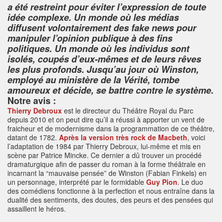
a été restreint pour éviter l’expression de toute
idée complexe. Un monde où les médias
diffusent volontairement des fake news pour
manipuler l’opinion publique à des fins
politiques. Un monde où les individus sont
isolés, coupés d’eux-mêmes et de leurs rêves
les plus profonds. Jusqu’au jour où Winston,
employé au ministère de la Vérité, tombe
amoureux et décide, se battre contre le système.
Notre avis :
Thierry Debroux
est le directeur du Théâtre Royal du Parc
depuis 2010 et on peut dire qu’il a réussi à apporter un vent de
fraicheur et de modernisme dans la programmation de ce théâtre,
datant de 1782.
Après la version très rock de Macbeth
, voici
l’adaptation de 1984 par Thierry Debroux, lui-même et mis en
scène par Patrice Mincke. Ce dernier a dû trouver un procédé
dramaturgique afin de passer du roman à la forme théâtrale en
incarnant la “mauvaise pensée” de Winston (Fabian Finkels) en
un personnage, interprété par le formidable
Guy Pion
. Le duo
des comédiens fonctionne à la perfection et nous entraîne dans la
dualité des sentiments, des doutes, des peurs et des pensées qui
assaillent le héros.