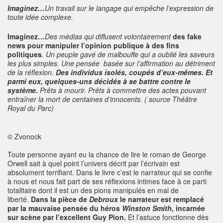
Imaginez…
Un travail sur le langage qui empêche l’expression de
toute idée complexe.
Imaginez…
Des médias qui diffusent volontairement
des fake
news pour manipuler l’opinion publique à des fins
politiques
. Un peuple gavé de malbouffe qui a oublié les saveurs
les plus simples. Une pensée basée sur l’affirmation au détriment
de la réflexion.
Des individus isolés, coupés d’eux-mêmes. Et
parmi eux, quelques-uns décidés à se battre contre le
système.
Prêts à mourir. Prêts à commettre des actes pouvant
entraîner la mort de centaines d’innocents. ( source Théâtre
Royal du Parc)
© Zvonock
Toute personne ayant eu la chance de lire le roman de George
Orwell sait à quel point l’univers décrit par l’écrivain est
absolument terrifiant. Dans le livre c’est le narrateur qui se confie
à nous et nous fait part de ses réflexions intimes face à ce parti
totalitaire dont il est un des pions manipulés en mal de
liberté.
Dans la pièce de
Debroux
le narrateur est remplacé
par la mauvaise pensée du héros
Winston Smith
, incarnée
sur scène par l’excellent Guy Pion.
Et l’astuce fonctionne dès