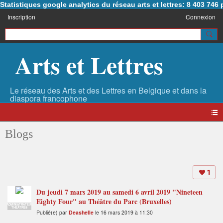
Statistiques google analytics du réseau arts et lettres: 8 403 74
Inscription
Connexion
Arts et Lettres
Blogs
1
Du jeudi 7 mars 2019 au samedi 6 avril 2019 "Nineteen
Eighty Four" au Théâtre du Parc (Bruxelles)
ADMINISTRATEUR
THÉÂTRES
Publié(e) par
Deashelle
le 16 mars 2019 à 11:30