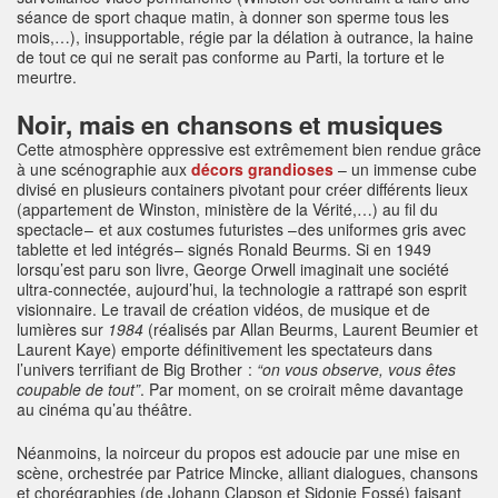
séance de sport chaque matin, à donner son sperme tous les
mois,…), insupportable, régie par la délation à outrance, la haine
de tout ce qui ne serait pas conforme au Parti, la torture et le
meurtre.
Noir, mais en chansons et musiques
Cette atmosphère oppressive est extrêmement bien rendue grâce
à une scénographie aux
décors grandioses
– un immense cube
divisé en plusieurs containers pivotant pour créer différents lieux
(appartement de Winston, ministère de la Vérité,…) au fil du
spectacle – et aux costumes futuristes – des uniformes gris avec
tablette et led intégrés – signés Ronald Beurms. Si en 1949
lorsqu’est paru son livre, George Orwell imaginait une société
ultra-connectée, aujourd’hui, la technologie a rattrapé son esprit
visionnaire. Le travail de création vidéos, de musique et de
lumières sur
1984
(réalisés par Allan Beurms, Laurent Beumier et
Laurent Kaye) emporte définitivement les spectateurs dans
l’univers terrifiant de Big Brother :
“on vous observe, vous êtes
coupable de tout”
. Par moment, on se croirait même davantage
au cinéma qu’au théâtre.
Néanmoins, la noirceur du propos est adoucie par une mise en
scène, orchestrée par Patrice Mincke, alliant dialogues, chansons
et chorégraphies (de Johann Clapson et Sidonie Fossé) faisant