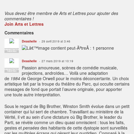
:
Vous devez être membre de Arts et Lettres pour ajouter des
commentaires !
Join Arts et Lettres
Commentaires
Deashelle
29 avril 2019 at 3:46
ADMINISTRATEUR
THÉÂTRES
Deashelle
27 mars 2019 at 10:19
Passion amoureuse, scènes de comédie musicale,
ADMINISTRATEUR
THÉÂTRES
projections, androïdes… Voilà une adaptation
de
1984
de George Orwell pour le moins déconcertante. Un choix
artistique fait par la troupe du théâtre du Parc, qui occulte certains
messages de fond que portait l’œuvre originale, pour apporter
une toute autre interprétation.
Sous le regard de Big Brother, Winston Smith évolue dans un petit
container qui lui sert de chambre. Travaillant au ministère de la
Vérité, il vit au sein d’une dictature où Big Brother, le leader du
Parti, se révèle comme un dieu quasi omniscient : tous les faits,
gestes et
pensées
des habitants de cette dystopie sont surveillés
par les multiples écrans qui gèrent leur quotidien. Comparé à la