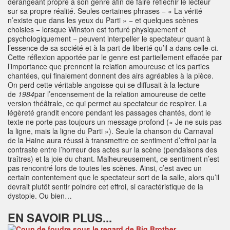
dérangeant propre à son genre afin de faire réfléchir le lecteur
sur sa propre réalité. Seules certaines phrases − « La vérité
n’existe que dans les yeux du Parti » − et quelques scènes
choisies − lorsque Winston est torturé physiquement et
psychologiquement − peuvent interpeller le spectateur quant à
l’essence de sa société et à la part de liberté qu’il a dans celle-ci.
Cette réflexion apportée par le genre est partiellement effacée par
l’importance que prennent la relation amoureuse et les parties
chantées, qui finalement donnent des airs agréables à la pièce.
On perd cette véritable angoisse qui se diffusait à la lecture
de
1984
par l’encensement de la relation amoureuse de cette
version théâtrale, ce qui permet au spectateur de respirer. La
légèreté grandit encore pendant les passages chantés, dont le
texte ne porte pas toujours un message profond (« Je ne suis pas
la ligne, mais la ligne du Parti »). Seule la chanson du Carnaval
de la Haine aura réussi à transmettre ce sentiment d’effroi par la
contraste entre l’horreur des actes sur la scène (pendaisons des
traîtres) et la joie du chant. Malheureusement, ce sentiment n’est
pas rencontré lors de toutes les scènes. Ainsi, c’est avec un
certain contentement que le spectateur sort de la salle, alors qu’il
devrait plutôt sentir poindre cet effroi, si caractéristique de la
dystopie. Ou bien…
EN SAVOIR PLUS...