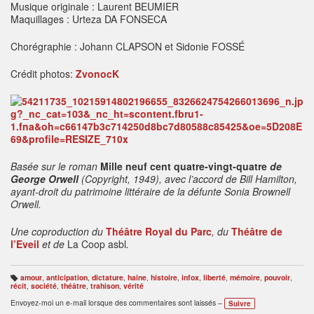
Musique originale : Laurent BEUMIER
Maquillages : Urteza DA FONSECA
Chorégraphie : Johann CLAPSON et Sidonie FOSSÉ
Crédit photos:
ZvonocK
Basée sur le roman
Mille neuf cent quatre-vingt-quatre
de
George Orwell
(Copyright, 1949), avec l’accord de Bill Hamilton,
ayant-droit du patrimoine littéraire de la défunte Sonia Brownell
Orwell.
Une coproduction du
Théâtre Royal du Parc
, du
Théâtre de
l’Eveil
et de
La Coop asbl
.
amour
,
anticipation
,
dictature
,
haine
,
histoire
,
infox
,
liberté
,
mémoire
,
pouvoir
,
B
récit
,
société
,
théâtre
,
trahison
,
vérité
ali
s
Envoyez-moi un e-mail lorsque des commentaires sont laissés –
Suivre
e
s