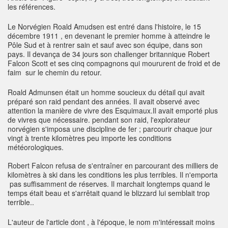
les références.
Le Norvégien Roald Amudsen est entré dans l'histoire, le 15
décembre 1911 , en devenant le premier homme à atteindre le
Pôle Sud et à rentrer sain et sauf avec son équipe, dans son
pays. Il devança de 34 jours son challenger britannique Robert
Falcon Scott et ses cinq compagnons qui moururent de froid et de
faim sur le chemin du retour.
Roald Admunsen était un homme soucieux du détail qui avait
préparé son raid pendant des années. Il avait observé avec
attention la manière de vivre des Esquimaux.Il avait emporté plus
de vivres que nécessaire. pendant son raid, l'explorateur
norvégien s'imposa une discipline de fer ; parcourir chaque jour
vingt à trente kilomètres peu importe les conditions
météorologiques.
Robert Falcon refusa de s'entraîner en parcourant des milliers de
kilomètres à ski dans les conditions les plus terribles. Il n'emporta
pas suffisamment de réserves. Il marchait longtemps quand le
temps était beau et s'arrêtait quand le blizzard lui semblait trop
terrible..
L'auteur de l'article dont , à l'époque, le nom m'intéressait moins