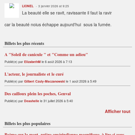
LIONEL
3 janvier 2026 at 9:25
La beauté elle se ravit, ravissante il faut la ravir
car la beauté noius échappe aujourd'hui sous la fumée.
Billets les plus récents
A "Soleil de canicule " et "Comme un adieu"
Publié(e) par
ElizabethM
le 6 août 2026 à 7:13
L'acteur, le journaliste et le curé
Publié(e) par
Gilbert Czuly-Msczanowski
le 1 août 2026 à 5:49
Des cailloux plein les poches, Genval
Publié(e) par
Deashelle
le 31 juillet 2026 à 5:40
Afficher tout
Billets les plus populaires
Poème sur la mort, prière amérindienne magnifique, à lire si vous