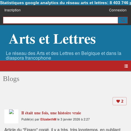
Statistiques google analytics du réseau arts et lettres: 8 403 74
Inscription
Connexion
Arts et Lettres
Blogs
2
Il était une fois, une histoire vraie
Publié(e) par
ElizabethM
le 3 janvier 2026 à 2:27
Article du "Figaro" copié, il y a très, très longtemps, en oubliant