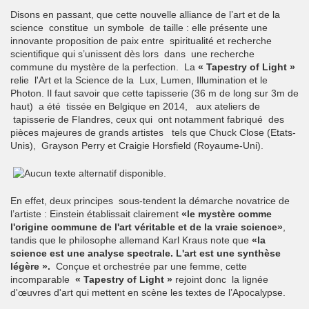
Disons en passant, que cette nouvelle alliance de l’art et de la
science constitue un symbole de taille : elle présente une
innovante proposition de paix entre spiritualité et recherche
scientifique qui s’unissent dès lors dans une recherche
commune du mystère de la perfection. La
« Tapestry of Light »
relie l'Art et la Science de la Lux, Lumen, Illumination et le
Photon. Il faut savoir que cette tapisserie (36 m de long sur 3m de
haut) a été tissée en Belgique en 2014, aux ateliers de
tapisserie de Flandres, ceux qui ont notamment fabriqué des
pièces majeures de grands artistes tels que Chuck Close (Etats-
Unis), Grayson Perry et Craigie Horsfield (Royaume-Uni).
En effet, deux principes sous-tendent la démarche novatrice de
l’artiste : Einstein établissait clairement
«le mystère comme
l'origine commune de l'art véritable et de la vraie science»
,
tandis que le philosophe allemand Karl Kraus note que
«la
science est une analyse spectrale. L'art est une synthèse
légère ».
Conçue et orchestrée par une femme, cette
incomparable
« Tapestry of Light »
rejoint donc la lignée
d'œuvres d'art qui mettent en scène les textes de l’Apocalypse.