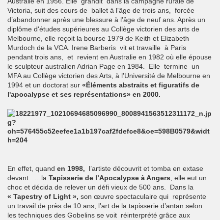
Australie en 1956. Elle grandit dans la campagne rurale de
Victoria, suit des cours de ballet à l'âge de trois ans, forcée
d’abandonner après une blessure à l'âge de neuf ans. Après un
diplôme d'études supérieures au Collège victorien des arts de
Melbourne, elle reçoit la bourse 1979 de Keith et Elizabeth
Murdoch de la VCA. Irene Barberis vit et travaille à Paris
pendant trois ans, et revient en Australie en 1982 où elle épouse
le sculpteur australien Adrian Page en 1984. Elle termine un
MFA au Collège victorien des Arts, à l’Université de Melbourne en
1994 et un doctorat sur
«Éléments abstraits et figuratifs de
l'apocalypse et ses représentations» en 2000.
En effet, qu
and
en 1998,
l’artiste découvrit e
t tomba en extase
devant …la
Tapisserie de l’Apocalypse à Angers
, elle eut un
choc et décida de relever un défi vieux de 500 ans. Dans la
« Tapestry of Light »,
son œuvre spectaculaire qui représente
un travail de près de 10 ans, l’art de la tapisserie d’antan selon
les techniques des Gobelins se voit réinterprété grâce aux