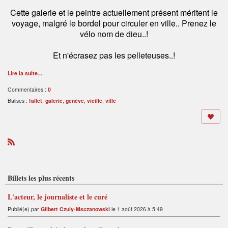
Cette galerie et le peintre actuellement présent méritent le
voyage, malgré le bordel pour circuler en ville.. Prenez le
vélo nom de dieu..!
Et n'écrasez pas les pelleteuses..!
Lire la suite...
Commentaires :
0
Balises :
fallet
,
galerie
,
genève
,
vieille
,
ville
R
S
S
Billets les plus récents
L'acteur, le journaliste et le curé
Publié(e) par
Gilbert Czuly-Msczanowski
le 1 août 2026 à 5:49