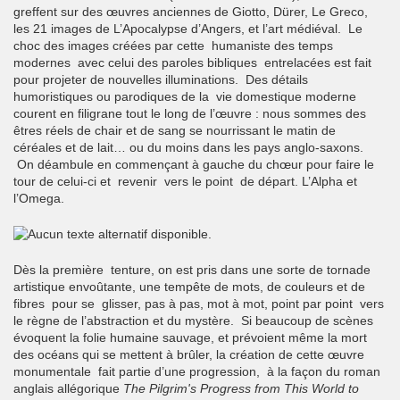
greffent sur des œuvres anciennes de Giotto, Dürer, Le Greco,
les 21 images de L’Apocalypse d’Angers, et l’art médiéval. Le
choc des images créées par cette humaniste des temps
modernes avec celui des paroles bibliques entrelacées est fait
pour projeter de nouvelles illuminations. Des détails
humoristiques ou parodiques de la vie domestique moderne
courent en filigrane tout le long de l’œuvre : nous sommes des
êtres réels de chair et de sang se nourrissant le matin de
céréales et de lait… ou du moins dans les pays anglo-saxons.
On déambule en commençant à gauche du chœur pour faire le
tour de celui-ci et revenir vers le point de départ. L’Alpha et
l’Omega.
Dès la première tenture, on est pris dans une sorte de tornade
artistique envoûtante, une tempête de mots, de couleurs et de
fibres pour se glisser, pas à pas, mot à mot, point par point vers
le règne de l’abstraction et du mystère. Si beaucoup de scènes
évoquent la folie humaine sauvage, et prévoient même la mort
des océans qui se mettent à brûler, la création de cette œuvre
monumentale fait partie d’une progression, à la façon du roman
anglais allégorique
The Pilgrim's Progress from This World to