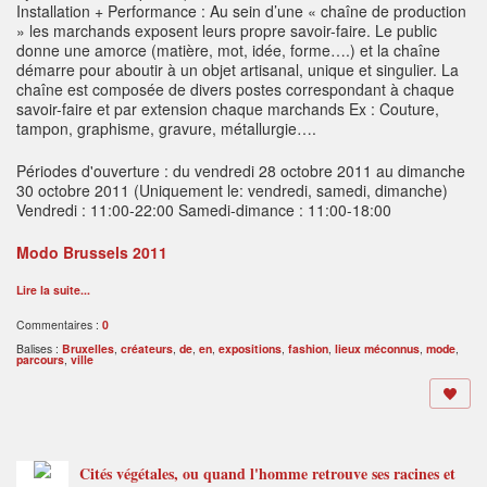
Installation + Performance : Au sein d’une « chaîne de production
» les marchands exposent leurs propre savoir-faire. Le public
donne une amorce (matière, mot, idée, forme….) et la chaîne
démarre pour aboutir à un objet artisanal, unique et singulier. La
chaîne est composée de divers postes correspondant à chaque
savoir-faire et par extension chaque marchands Ex : Couture,
tampon, graphisme, gravure, métallurgie….
Périodes d'ouverture : du vendredi 28 octobre 2011 au dimanche
30 octobre 2011 (Uniquement le: vendredi, samedi, dimanche)
Vendredi : 11:00-22:00 Samedi-dimance : 11:00-18:00
Modo Brussels 2011
Lire la suite...
Commentaires :
0
Balises :
Bruxelles
,
créateurs
,
de
,
en
,
expositions
,
fashion
,
lieux méconnus
,
mode
,
parcours
,
ville
Cités végétales, ou quand l'homme retrouve ses racines et