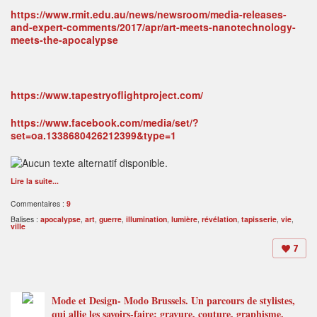
https://www.rmit.edu.au/news/newsroom/media-releases-
and-expert-comments/2017/apr/art-meets-nanotechnology-
meets-the-apocalypse
https://www.tapestryoflightproject.com/
https://www.facebook.com/media/set/?
set=oa.1338680426212399&type=1
Lire la suite...
Commentaires :
9
Balises :
apocalypse
,
art
,
guerre
,
illumination
,
lumière
,
révélation
,
tapisserie
,
vie
,
ville
7
Mode et Design- Modo Brussels. Un parcours de stylistes,
qui allie les savoirs-faire: gravure, couture, graphisme,