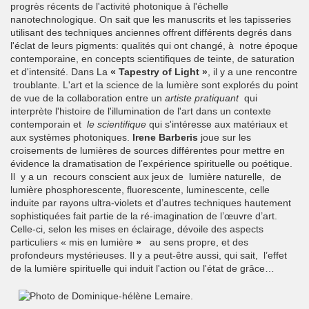
progrès récents de l'activité photonique à l'échelle
nanotechnologique. On sait que les manuscrits et les tapisseries
utilisant des techniques anciennes offrent différents degrés dans
l'éclat de leurs pigments: qualités qui ont changé, à notre époque
contemporaine, en concepts scientifiques de teinte, de saturation
et d'intensité. Dans La
« Tapestry of Light »
, il y a une rencontre
troublante. L'art et la science de la lumière sont explorés du point
de vue de la collaboration entre un
artiste pratiquant
qui
interprète l'histoire de l'illumination de l'art dans un contexte
contemporain et
le scientifique
qui s'intéresse aux matériaux et
aux systèmes photoniques.
Irene Barberis
joue sur les
croisements de lumières de sources différentes pour mettre en
évidence la dramatisation de l’expérience spirituelle ou poétique.
Il y a un recours conscient aux jeux de lumière naturelle, de
lumière phosphorescente, fluorescente, luminescente, celle
induite par rayons ultra-violets et d’autres techniques hautement
sophistiquées fait partie de la ré-imagination de l’œuvre d’art.
Celle-ci, selon les mises en éclairage, dévoile des aspects
particuliers « mis en lumière
»
au sens propre, et des
profondeurs mystérieuses. Il y a peut-être aussi, qui sait, l’effet
de la lumière spirituelle qui induit l'action ou l'état de grâce…