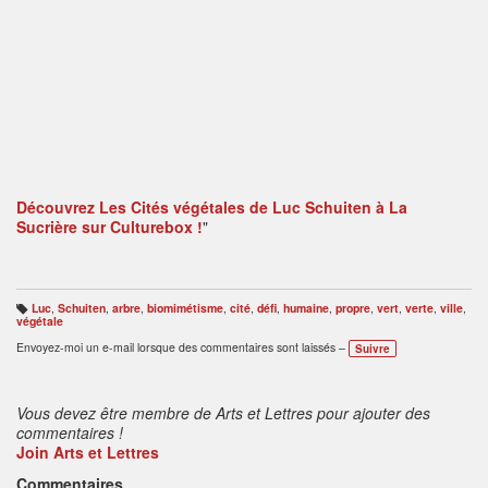
Découvrez
Les Cités végétales de Luc Schuiten à La
Sucrière
sur Culturebox !
"
Luc
,
Schuiten
,
arbre
,
biomimétisme
,
cité
,
défi
,
humaine
,
propre
,
vert
,
verte
,
ville
,
B
végétale
ali
s
Envoyez-moi un e-mail lorsque des commentaires sont laissés –
Suivre
e
s
:
Vous devez être membre de Arts et Lettres pour ajouter des
commentaires !
Join Arts et Lettres
Commentaires