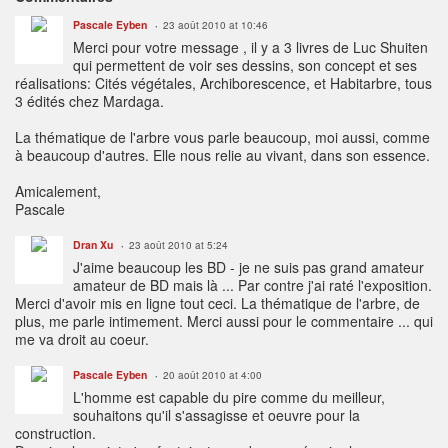
Pascale Eyben
23 août 2010 at 10:46
Merci pour votre message , il y a 3 livres de Luc Shuiten
qui permettent de voir ses dessins, son concept et ses
réalisations: Cités végétales, Archiborescence, et Habitarbre, tous
3 édités chez Mardaga.
La thématique de l'arbre vous parle beaucoup, moi aussi, comme
à beaucoup d'autres. Elle nous relie au vivant, dans son essence.
Amicalement,
Pascale
Dran Xu
23 août 2010 at 5:24
J'aime beaucoup les BD - je ne suis pas grand amateur
amateur de BD mais là ... Par contre j'ai raté l'exposition.
Merci d'avoir mis en ligne tout ceci. La thématique de l'arbre, de
plus, me parle intimement. Merci aussi pour le commentaire ... qui
me va droit au coeur.
Pascale Eyben
20 août 2010 at 4:00
L'homme est capable du pire comme du meilleur,
souhaitons qu'il s'assagisse et oeuvre pour la
construction.