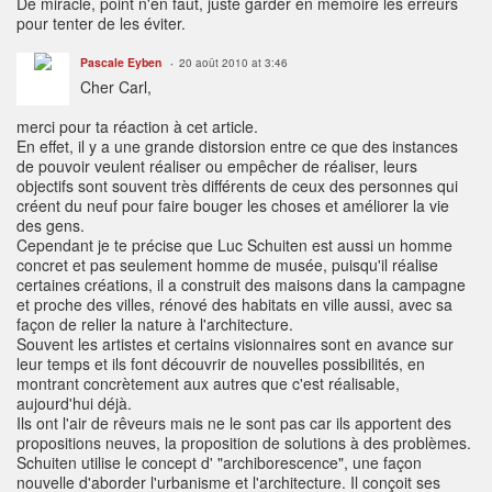
De miracle, point n'en faut, juste garder en mémoire les erreurs
pour tenter de les éviter.
Pascale Eyben
20 août 2010 at 3:46
Cher Carl,
merci pour ta réaction à cet article.
En effet, il y a une grande distorsion entre ce que des instances
de pouvoir veulent réaliser ou empêcher de réaliser, leurs
objectifs sont souvent très différents de ceux des personnes qui
créent du neuf pour faire bouger les choses et améliorer la vie
des gens.
Cependant je te précise que Luc Schuiten est aussi un homme
concret et pas seulement homme de musée, puisqu'il réalise
certaines créations, il a construit des maisons dans la campagne
et proche des villes, rénové des habitats en ville aussi, avec sa
façon de relier la nature à l'architecture.
Souvent les artistes et certains visionnaires sont en avance sur
leur temps et ils font découvrir de nouvelles possibilités, en
montrant concrètement aux autres que c'est réalisable,
aujourd'hui déjà.
Ils ont l'air de rêveurs mais ne le sont pas car ils apportent des
propositions neuves, la proposition de solutions à des problèmes.
Schuiten utilise le concept d' "archiborescence", une façon
nouvelle d'aborder l'urbanisme et l'architecture. Il conçoit ses