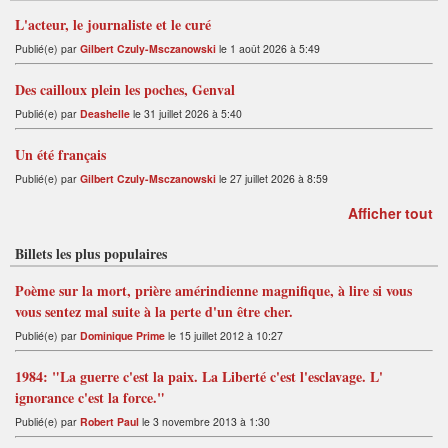
L'acteur, le journaliste et le curé
Publié(e) par
Gilbert Czuly-Msczanowski
le 1 août 2026 à 5:49
Des cailloux plein les poches, Genval
Publié(e) par
Deashelle
le 31 juillet 2026 à 5:40
Un été français
Publié(e) par
Gilbert Czuly-Msczanowski
le 27 juillet 2026 à 8:59
Afficher tout
Billets les plus populaires
Poème sur la mort, prière amérindienne magnifique, à lire si vous
vous sentez mal suite à la perte d'un être cher.
Publié(e) par
Dominique Prime
le 15 juillet 2012 à 10:27
1984: "La guerre c'est la paix. La Liberté c'est l'esclavage. L'
ignorance c'est la force."
Publié(e) par
Robert Paul
le 3 novembre 2013 à 1:30