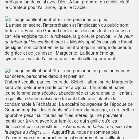
préfiguration de celui avec Dieu. A tout prendre, on choisit plutôt
le Créateur pour l'alliance, que le Diable.
La mise en scène, l’interprétation et l’implication du public sont
fortes. Le Faust de Gounod désire par dessous tout la jeunesse
car elle englobe tout : la richesse, la gloire, le pouvoir.
« Je veux
un trésor qui les contient tous ! »
Méphistophélès convainc Faust
de signer son contrat en ne lui montrant qu’un mirage de beauté,
de grâce et de jeunesse : Marguerite. La fleur même qui
symbolise les « Je t’aime » que l’on effeuille légèrement.
D’abord séduite par les fleurs de Siébel, l’attention de Marguerite
sera vite détournée par le coffret à bijoux. L’humble et naïve
jeune femme sera séduite, abandonnée et tuera ensuite l’enfant
à qui elle a donné naissance faisant d’elle une infanticide
condamnable à l’échafaud. La société bourgeoise de l’époque de
Gounod méprisait les enfants nés hors du mariage, et un terrible
opprobre pesait sur toutes les filles-mères, qui ne pouvaient
continuer à vivre avec leur famille, ce qui signifie qu’elles
finissaient par se prostituer.
« Ne donne un baiser, ma mie, Que
la bague au doigt !…
. » Aujourd’hui, nous ne sommes plus
d’accord avec des approches aussi sombres et malveillantes,