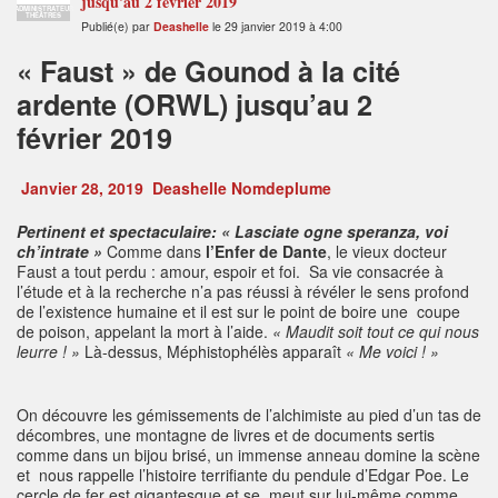
jusqu'au 2 février 2019
ADMINISTRATEUR
THÉÂTRES
Publié(e) par
Deashelle
le 29 janvier 2019 à 4:00
« Faust » de Gounod à la cité
ardente (ORWL) jusqu’au 2
février 2019
Janvier 28, 2019
Deashelle Nomdeplume
Pertinent et spectaculaire: « Lasciate ogne speranza, voi
ch’intrate »
Comme dans
l’Enfer de Dante
, le vieux docteur
Faust a tout perdu : amour, espoir et foi. Sa vie consacrée à
l’étude et à la recherche n’a pas réussi à révéler le sens profond
de l’existence humaine et il est sur le point de boire une coupe
de poison, appelant la mort à l’aide.
« Maudit soit tout ce qui nous
leurre ! »
Là-dessus, Méphistophélès apparaît
« Me voici ! »
On découvre les gémissements de l’alchimiste au pied d’un tas de
décombres, une montagne de livres et de documents sertis
comme dans un bijou brisé, un immense anneau domine la scène
et nous rappelle l’histoire terrifiante du pendule d’Edgar Poe. Le
cercle de fer est gigantesque et se meut sur lui-même comme