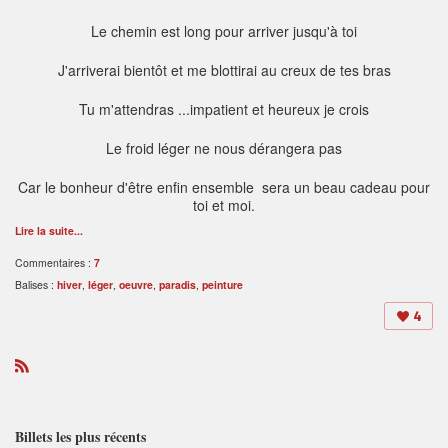
Le chemin est long pour arriver jusqu'à toi
J'arriverai bientôt et me blottirai au creux de tes bras
Tu m'attendras ...impatient et heureux je crois
Le froid léger ne nous dérangera pas
Car le bonheur d'être enfin ensemble sera un beau cadeau pour
toi et moi.
Lire la suite...
Commentaires :
7
Balises :
hiver
,
léger
,
oeuvre
,
paradis
,
peinture
4
R
S
S
Billets les plus récents