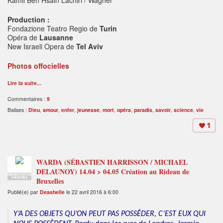
Kamil Ben Hsain Lachiri / Wagner
Production :
Fondazione Teatro Regio de
Turin
Opéra de
Lausanne
New Israeli Opera de
Tel Aviv
Photos offocielles
Lire la suite...
Commentaires :
9
Balises :
Dieu
,
amour
,
enfer
,
jeunesse
,
mort
,
opéra
,
paradis
,
savoir
,
science
,
vie
1
WARDA (SÉBASTIEN HARRISSON / MICHAEL
DELAUNOY) 14.04 > 04.05 Création au Rideau de
ADMINISTRATEUR
THÉÂTRES
Bruxelles
Publié(e) par
Deashelle
le 22 avril 2016 à 6:00
Y’A DES OBJETS QU’ON PEUT PAS POSSÉDER, C’EST EUX QUI