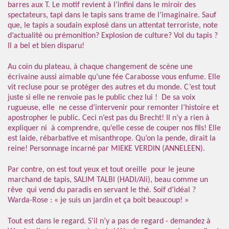
barres aux T. Le motif revient à l’infini dans le miroir des
spectateurs, tapi dans le tapis sans trame de l’imaginaire. Sauf
que, le tapis a soudain explosé dans un attentat terroriste, note
d’actualité ou prémonition? Explosion de culture? Vol du tapis ?
Il a bel et bien disparu!
Au coin du plateau, à chaque changement de scène une
écrivaine aussi aimable qu’une fée Carabosse vous enfume. Elle
vit recluse pour se protéger des autres et du monde. C’est tout
juste si elle ne renvoie pas le public chez lui ! De sa voix
rugueuse, elle ne cesse d’intervenir pour remonter l’histoire et
apostropher le public. Ceci n’est pas du Brecht! Il n’y a rien à
expliquer ni à comprendre, qu’elle cesse de couper nos fils! Elle
est laide, rébarbative et misanthrope. Qu’on la pende, dirait la
reine! Personnage incarné par MIEKE VERDIN (ANNELEEN).
Par contre, on est tout yeux et tout oreille pour le jeune
marchand de tapis, SALIM TALBI (HADI/Ali), beau comme un
rêve qui vend du paradis en servant le thé. Soif d’idéal ?
Warda-Rose : « je suis un jardin et ça boit beaucoup! »
Tout est dans le regard. S’il n’y a pas de regard - demandez à