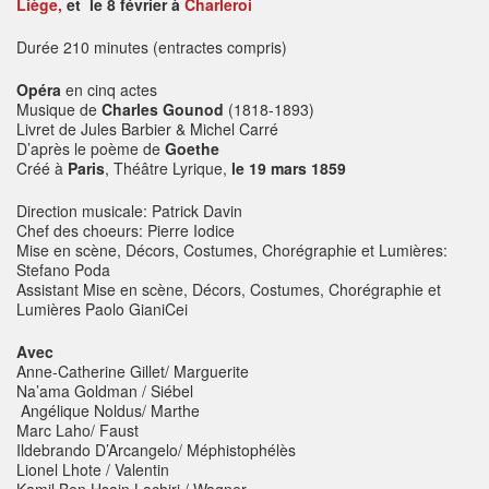
Liège,
et le 8 février à
Charleroi
Durée 210 minutes (entractes compris)
Opéra
en cinq actes
Musique de
Charles Gounod
(1818-1893)
Livret de Jules Barbier & Michel Carré
D’après le poème de
Goethe
Créé à
Paris
, Théâtre Lyrique,
le 19 mars 1859
Direction musicale: Patrick Davin
Chef des choeurs: Pierre Iodice
Mise en scène, Décors, Costumes, Chorégraphie et Lumières:
Stefano Poda
Assistant Mise en scène, Décors, Costumes, Chorégraphie et
Lumières Paolo GianiCei
Avec
Anne-Catherine Gillet/ Marguerite
Na’ama Goldman / Siébel
Angélique Noldus/ Marthe
Marc Laho/ Faust
Ildebrando D’Arcangelo/ Méphistophélès
Lionel Lhote / Valentin