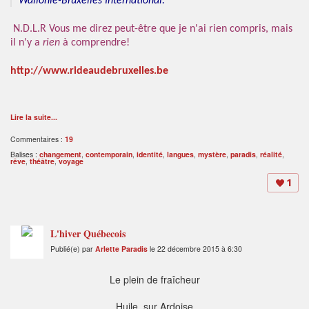
Wallonie-Bruxelles International.
N.D.L.R Vous me direz peut-être que je n'ai rien compris, mais
il n'y a
rien
à comprendre!
http://www.rideaudebruxelles.be
Lire la suite...
Commentaires :
19
Balises :
changement
,
contemporain
,
identité
,
langues
,
mystère
,
paradis
,
réalité
,
rêve
,
théâtre
,
voyage
1
L'hiver Québecois
Publié(e) par
Arlette Paradis
le 22 décembre 2015 à 6:30
Le plein de fraîcheur
Huile sur Ardoise