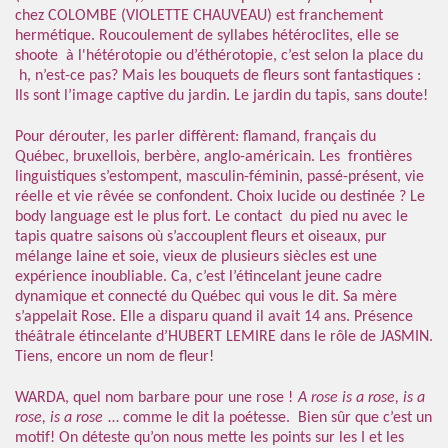
chez COLOMBE (VIOLETTE CHAUVEAU) est franchement
hermétique. Roucoulement de syllabes hétéroclites, elle se
shoote à l'hétérotopie ou d’éthérotopie, c’est selon la place du
h, n’est-ce pas? Mais les bouquets de fleurs sont fantastiques :
Ils sont l’image captive du jardin. Le jardin du tapis, sans doute!
Pour dérouter, les parler diffèrent: flamand, français du
Québec, bruxellois, berbère, anglo-américain. Les frontières
linguistiques s’estompent, masculin-féminin, passé-présent, vie
réelle et vie rêvée se confondent. Choix lucide ou destinée ? Le
body language est le plus fort. Le contact du pied nu avec le
tapis quatre saisons où s’accouplent fleurs et oiseaux, pur
mélange laine et soie, vieux de plusieurs siècles est une
expérience inoubliable. Ca, c’est l’étincelant jeune cadre
dynamique et connecté du Québec qui vous le dit. Sa mère
s’appelait Rose. Elle a disparu quand il avait 14 ans. Présence
théâtrale étincelante d’HUBERT LEMIRE dans le rôle de JASMIN.
Tiens, encore un nom de fleur!
WARDA, quel nom barbare pour une rose !
A rose is a rose, is a
rose, is a rose
… comme le dit la poétesse. Bien sûr que c’est un
motif! On déteste qu’on nous mette les points sur les I et les