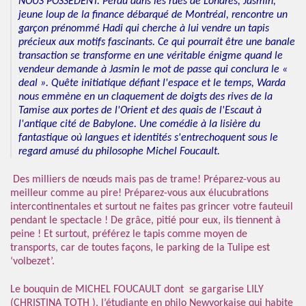
NOUS POSSÈDENT. Perdu dans les rues de Londres, Jasmin,
jeune loup de la finance débarqué de Montréal, rencontre un
garçon prénommé Hadi qui cherche à lui vendre un tapis
précieux aux motifs fascinants. Ce qui pourrait être une banale
transaction se transforme en une véritable énigme quand le
vendeur demande à Jasmin le mot de passe qui conclura le «
deal ». Quête initiatique défiant l'espace et le temps, Warda
nous emmène en un claquement de doigts des rives de la
Tamise aux portes de l'Orient et des quais de l'Escaut à
l'antique cité de Babylone. Une comédie à la lisière du
fantastique où langues et identités s'entrechoquent sous le
regard amusé du philosophe Michel Foucault.
Des milliers de nœuds mais pas de trame! Préparez-vous au
meilleur comme au pire! Préparez-vous aux élucubrations
intercontinentales et surtout ne faites pas grincer votre fauteuil
pendant le spectacle ! De grâce, pitié pour eux, ils tiennent à
peine ! Et surtout, préférez le tapis comme moyen de
transports, car de toutes façons, le parking de la Tulipe est
‘volbezet’.
Le bouquin de MICHEL FOUCAULT dont se gargarise LILY
(
CHRISTINA TOTH
), l’étudiante en philo Newyorkaise qui habite