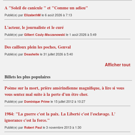
A "Soleil de canicule " et "Comme un adieu"
Publié(e) par
ElizabethM
le 6 août 2026 à 7:13
L'acteur, le journaliste et le curé
Publié(e) par
Gilbert Czuly-Msczanowski
le 1 août 2026 à 5:49
Des cailloux plein les poches, Genval
Publié(e) par
Deashelle
le 31 juillet 2026 à 5:40
Afficher tout
Billets les plus populaires
Poème sur la mort, prière amérindienne magnifique, à lire si vous
vous sentez mal suite à la perte d'un être cher.
Publié(e) par
Dominique Prime
le 15 juillet 2012 à 10:27
1984: "La guerre c'est la paix. La Liberté c'est l'esclavage. L'
ignorance c'est la force."
Publié(e) par
Robert Paul
le 3 novembre 2013 à 1:30