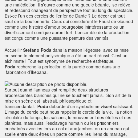
une malédiction, il s’ouvre comme une gueule béante, se relève
et redescend changeant de perspective tout au long du spectacle.
Est-ce l’un des cercles de l’enfer de Dante ? Le décor est tout
sauf de la bouffonnerie. Ceux qui considèrent le Faust de Gounod
comme une histoire d’amour bourgeoise inintéressante ou un
divertissement comique auront tort. L’ensemble de la production
est conçu comme une puissante peinture des vanités.
Accueillir
Stefano Poda
dans la maison liégeoise avec sa mise
en scène totalement polysémique a été un pari réussi. C’est un
alchimiste ! Tout est synonyme de recherche esthétique
.
Poda
recherche la perfection et la pureté comme dans une
fabrication d’Ikebana.
Surtout quand l’anneau est rempli de deux structures
arborescentes blanches qui ne se touchent jamais. Son art de la
mise en scène est abstrait, philosophique et
transcendantal.
Poda
déborde d’un symbolisme visuel saisissant.
L’image du cercle peut nous rappeler le cercle de la vie, la notion
circulaire du temps, les saisons, le mouvement des étoiles et des
planètes, mais aussi l’esclavage humain ou les prisonniers
enchaînés avec les fers au col et aux jambes, ou un anneau qui
scelle entre deux êtres un pacte comme les liens du mariage,