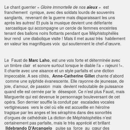
Le chant guerrier
« Gloire immortelle de nos
aïeux
»
est
franchement cynique, avec des soldats lourds de souvenirs
sanglants, revenant de la guerre mais disparaissant les uns
après les autres! Et puis la musique devient une déferlante
sarcastique qui accompagne un cercle de femmes enceintes
tenant des ballons noirs flottants pendant que Méphistophélès
leur rend une diabolique visite ! Mais il met aussi très habilement
en valeur les magnifiques voix qui soutiennent le chef-d’œuvre.
Le Faust de
Marc Laho
, est une voix forte et déterminée avec
un timbre clair et sonore surtout lorsque le diable l’a « rajeuni !».
Il chante avec une aisance et un style parfaits et une diction
impeccable. A ses côtés,
Anne-Catherine Gillet
chante d’abord
comme une sylphide évanescente. Elle rayonne de jeunesse, de
joie, d’amour, de passion mais devient redoutable de puissance
quand elle est cernée par le désespoir. Ce n’est plus Faust, mais
Marguerite qui est devenue le personnage bouleversant de cet
opéra. Son dernier souffle la conduit par escalades vocales
vertigineuses vers le ciel où elle est accueillie en héroïne
tragique par les anges et les séraphins dans des sonorités
d’orgues de cathédrale La diction de Méphistophélès n’est
certainement pas parfaite, mais le très apprécié et brillant
Ildebrando D’Arcangelo
puise sa force au cœur des