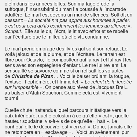
plein dans les années folles. Son mariage érodé la
suffoque, l’insensibilité du mari l’a poussée à l’incartade
adultère. Le mari est devenu un mur de silences. Soit dit en
passant:
« La société n’a pas appris aux hommes à parler,
c’est pour cela qu’ils condamnent les femmes au silence ».
Scripsit.
Elle se le dit, l’écrit, le lit avec effroi et se rebelle
par l’écriture que le milieu où elle vit, condamne.
Le mari prend ombrage des livres qui sont son refuge, Le
voilà jaloux et de la plume, et de l’écriture. Le terrain est
libre pour Octavio, le compositeur qui la ravit et lui ravit les
sens avec son espièglerie d’enfant. Le rire lui revient. La
sensualité se savoure comme si on relisait les voluptés
de
Christine de Pizan
… Voici le baiser brûlant, la fougue,
l’extase, l’éphémère, et l’immortel.
« Le relent de la fenêtre
sur l’impossible »
. On pense aux rêves de Jacques Brel...
au baiser d'Alain Souchon. Comme cela est vivement
tourné!
Quelle chute inattendue, quel parcours initiatique vers la
paix intérieure, quelle éclosion à ce qu’elle « est », quelle
hauteur soudaine vis-à-vis de ce qu’elle « hait ». Le
bonheur, elle le découvre, est « en soi ». Donc, jamais elle
ne retombera en « esclavage ». Voici un avènement pur