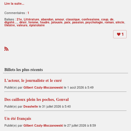
Lire la suite...
Commentaires :
1
Balises :
21e
,
Littérature
,
abandon
,
amour
,
classique
,
confessions
,
coup
,
de
,
dignité…
,
désir
,
femme
,
foudre
,
jalousie
,
paix
,
passion
,
psychologie
,
roman
,
siècle
,
théâtre
,
valeurs
,
épistolaire
1
R
S
S
Billets les plus récents
L'acteur, le journaliste et le curé
Publié(e) par
Gilbert Czuly-Msczanowski
le 1 août 2026 à 5:49
Des cailloux plein les poches, Genval
Publié(e) par
Deashelle
le 31 juillet 2026 à 5:40
Un été français
Publié(e) par
Gilbert Czuly-Msczanowski
le 27 juillet 2026 à 8:59