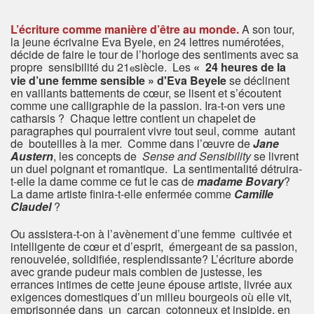
L’écriture comme manière d’être au monde.
A son tour,
la jeune écrivaine Eva Byele, en 24 lettres numérotées,
décide de faire le tour de l’horloge des sentiments avec sa
propre sensibilité du 21
siècle. Les
« 24 heures
de la
e
vie d’une femme sensible » d'Eva Beyele
se déclinent
en vaillants battements de cœur, se lisent et s’écoutent
comme une calligraphie de la passion. Ira-t-on vers une
catharsis ? Chaque lettre contient un chapelet de
paragraphes qui pourraient vivre tout seul, comme autant
de bouteilles à la mer. Comme dans l’œuvre de
Jane
Austern
, les concepts de
Sense and Sensibility
se livrent
un duel poignant et romantique. La sentimentalité détruira-
t-elle la dame comme ce fut le cas de
madame Bovary
?
La dame artiste finira-t-elle enfermée comme
Camille
Claudel
?
Ou assistera-t-on à l’avènement d’une femme cultivée et
intelligente de cœur et d’esprit, émergeant de sa passion,
renouvelée, solidifiée, resplendissante? L’écriture aborde
avec grande pudeur mais combien de justesse, les
errances intimes de cette jeune épouse artiste, livrée aux
exigences domestiques d’un milieu bourgeois où elle vit,
emprisonnée dans un carcan cotonneux et insipide, en