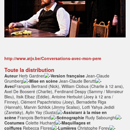
http://www.atjv.be/Conversations-avec-mon-pere
Toute la distribution
Auteur
Herb Gardner
Version française
Jean-Claude
Grumberg
Mise en scène
Jean-Claude Berutti
Avec
François Bertrand (Nick), William Clobus (Charlie à 12 ans),
Axel De Booseré (Charlie), Ferdinand Despy (Sammy / Monsieur
Bleu), Itsik Elbaz (Eddie), Antoine Herbulot (Joey à 12 ans /
Finney), Clément Papachristou (Joey), Bernadette Riga
(Hannah), Marvin Schlick (Jimmy Scalso), Lotfi Yahya Jedidi
(Zaretsky), Aylin Yay (Gusta)
Assistant à la mise en
scène
François Bertrand
Scénographie
Rudy Sabounghi
Costumes
Colette Huchard
Maquillages et
coiffures
Rebecca Flores
Lumières
Christophe Forey