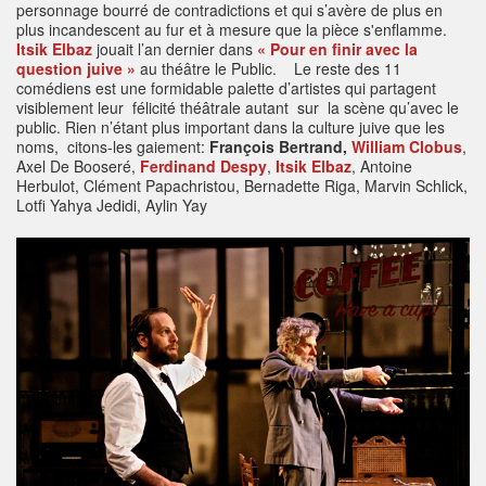
personnage bourré de contradictions et qui s’avère de plus en
plus incandescent au fur et à mesure que la pièce s'enflamme.
Itsik Elbaz
jouait l’an dernier dans
« Pour en finir avec la
question juive »
au théâtre le Public. Le reste des 11
comédiens est une formidable palette d’artistes qui partagent
visiblement leur félicité théâtrale autant sur la scène qu’avec le
public. Rien n’étant plus important dans la culture juive que les
noms, citons-les gaiement:
François Bertrand,
William Clobus
,
Axel De Booseré,
Ferdinand Despy
,
Its
ik Elbaz
, Antoine
Herbulot, Clément Papachristou, Bernadette Riga, Marvin Schlick,
Lotfi Yahya Jedidi, Aylin Yay