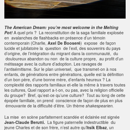
The American Dream: you’re most welcome in the Melting
Pot!
A quel prix ? La reconstitution de la saga familiale explosée
en avalanches de flashbacks en présence d’un témoin
contemporain (Charlie,
Axel De Booseré
) expose de façon
lucide et jubilatoire la question de l’exil, des souvenirs du pays
d’origine, de l’intégration du migrant dans la communauté, du
douloureux abandon ou non de la culture propre, au profit d’un
métissage avec la culture d’adoption. Les ravages de
l’antisémitisme. Sur le plan universel, que transmet-on à nos
enfants, de générations entre générations, quelle est la définition
d’un bon père, d’une bonne mère, d’enfants heureux ? La
complexité des rapports familiaux et-elle la même à travers toutes
les cultures, Quel rapport a-t-on, ou pas, avec la religion officielle
du groupe? Bref, qu’est-ce qu’une culture? Tout au long de cette
épopée familiale, on prend conscience de façon de plus en plus
émouvante de la difficulté d’être. Un thème
shakespearien.
La mise en scène parfaitement scandée et éclairée est signée
Jean-Claude Berutti.
La figure paternelle indestructible du
jeune Charles et de son frère, n’est autre qu’
Itsik Elbaz
, un