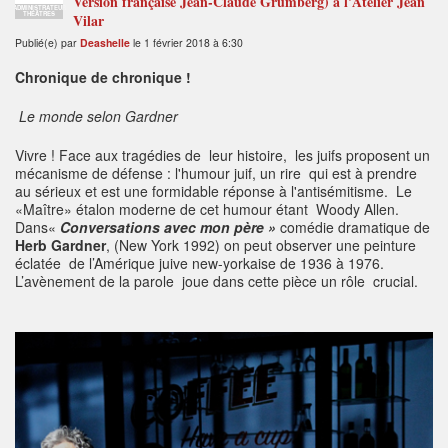
Version française Jean-Claude Grumberg) à l'Atelier Jean
ADMINISTRATEUR
THÉÂTRES
Vilar
Publié(e) par
Deashelle
le 1 février 2018 à 6:30
Chronique de chronique !
Le monde selon Gardner
Vivre ! Face aux tragédies de leur histoire, les juifs proposent un
mécanisme de défense : l'humour juif, un rire qui est à prendre
au sérieux et est une formidable réponse à l'antisémitisme. Le
«Maître» étalon moderne de cet humour étant Woody Allen.
Dans«
Conversations avec mon père »
comédie dramatique de
Herb Gardner
, (New York 1992) on peut observer une peinture
éclatée de l’Amérique juive new-yorkaise de 1936 à 1976.
L’avènement de la parole joue dans cette pièce un rôle crucial.