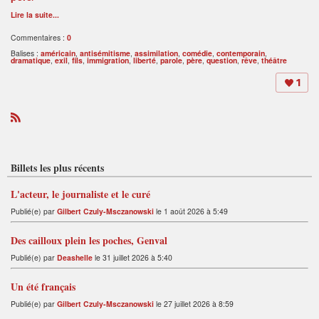
Lire la suite...
Commentaires :
0
Balises :
américain
,
antisémitisme
,
assimilation
,
comédie
,
contemporain
,
dramatique
,
exil
,
fils
,
immigration
,
liberté
,
parole
,
père
,
question
,
rêve
,
théâtre
1
R
S
S
Billets les plus récents
L'acteur, le journaliste et le curé
Publié(e) par
Gilbert Czuly-Msczanowski
le 1 août 2026 à 5:49
Des cailloux plein les poches, Genval
Publié(e) par
Deashelle
le 31 juillet 2026 à 5:40
Un été français
Publié(e) par
Gilbert Czuly-Msczanowski
le 27 juillet 2026 à 8:59