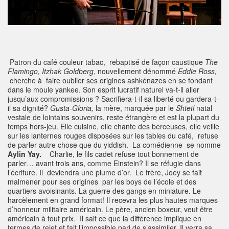
Patron du café couleur tabac, rebaptisé de façon caustique
The
Flamingo,
Itzhak Goldberg
, nouvellement dénommé
Eddie Ross,
cherche à faire oublier ses origines ashkénazes en se fondant
dans le moule yankee. Son esprit lucratif naturel va-t-il aller
jusqu’aux compromissions ? Sacrifiera-t-il sa liberté ou gardera-t-
il sa dignité?
Gusta-Gloria,
la mère, marquée par le
Shtetl
natal
vestale de lointains souvenirs, reste étrangère et est la plupart du
temps hors-jeu. Elle cuisine, elle chante des berceuses, elle veille
sur les lanternes rouges disposées sur les tables du café, refuse
de parler autre chose que du yiddish. La comédienne se nomme
Aylin Yay.
Charlie, le fils cadet refuse tout bonnement de
parler… avant trois ans, comme Einstein? Il se réfugie dans
l’écriture. Il deviendra une plume d’or. Le frère, Joey se fait
malmener pour ses origines par les boys de l’école et des
quartiers avoisinants. La guerre des gangs en miniature. Le
harcèlement en grand format! Il recevra les plus hautes marques
d’honneur militaire américain. Le père, ancien boxeur, veut être
américain à tout prix. Il sait ce que la différence implique en
termes de rejet et fait l’impossible pari de s’assimiler. Il verra sa